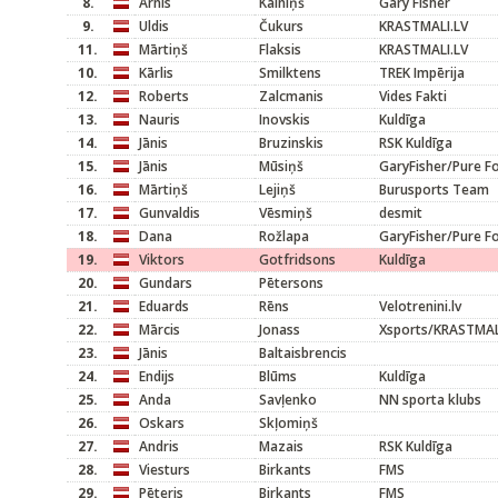
8.
Arnis
Kalniņš
Gary Fisher
9.
Uldis
Čukurs
KRASTMALI.LV
11.
Mārtiņš
Flaksis
KRASTMALI.LV
10.
Kārlis
Smilktens
TREK Impērija
12.
Roberts
Zalcmanis
Vides Fakti
13.
Nauris
Inovskis
Kuldīga
14.
Jānis
Bruzinskis
RSK Kuldīga
15.
Jānis
Mūsiņš
GaryFisher/Pure F
16.
Mārtiņš
Lejiņš
Burusports Team
17.
Gunvaldis
Vēsmiņš
desmit
18.
Dana
Rožlapa
GaryFisher/Pure F
19.
Viktors
Gotfridsons
Kuldīga
20.
Gundars
Pētersons
21.
Eduards
Rēns
Velotrenini.lv
22.
Mārcis
Jonass
Xsports/KRASTMAL
23.
Jānis
Baltaisbrencis
24.
Endijs
Blūms
Kuldīga
25.
Anda
Savļenko
NN sporta klubs
26.
Oskars
Skļomiņš
27.
Andris
Mazais
RSK Kuldīga
28.
Viesturs
Birkants
FMS
29.
Pēteris
Birkants
FMS