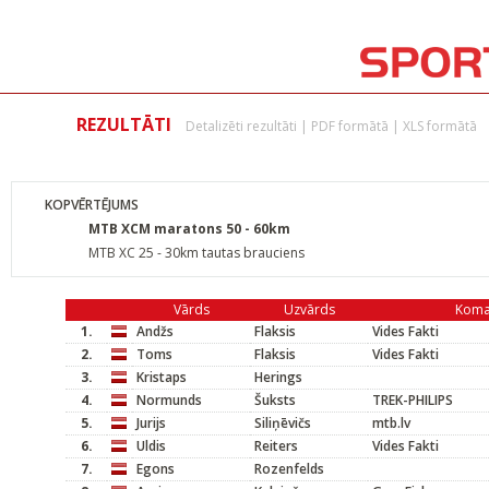
REZULTĀTI
Detalizēti rezultāti
|
PDF formātā
|
XLS formātā
KOPVĒRTĒJUMS
MTB XCM maratons 50 - 60km
MTB XC 25 - 30km tautas brauciens
Vārds
Uzvārds
Kom
1.
Andžs
Flaksis
Vides Fakti
2.
Toms
Flaksis
Vides Fakti
3.
Kristaps
Herings
4.
Normunds
Šuksts
TREK-PHILIPS
5.
Jurijs
Siliņēvičs
mtb.lv
6.
Uldis
Reiters
Vides Fakti
7.
Egons
Rozenfelds