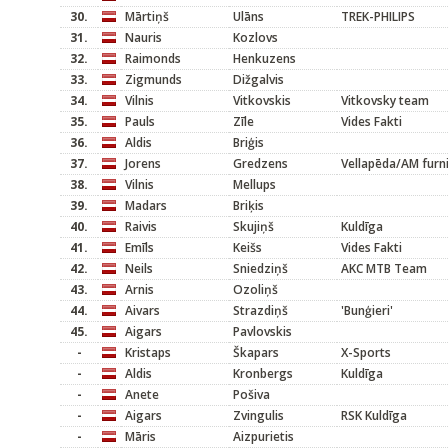
30.
Mārtiņš
Ulāns
TREK-PHILIPS
31.
Nauris
Kozlovs
32.
Raimonds
Henkuzens
33.
Zigmunds
Dižgalvis
34.
Vilnis
Vitkovskis
Vitkovsky team
35.
Pauls
Zīle
Vides Fakti
36.
Aldis
Briģis
37.
Jorens
Gredzens
Vellapēda/AM furn
38.
Vilnis
Mellups
39.
Madars
Briķis
40.
Raivis
Skujiņš
Kuldīga
41.
Emīls
Keišs
Vides Fakti
42.
Neils
Sniedziņš
AKC MTB Team
43.
Arnis
Ozoliņš
44.
Aivars
Strazdiņš
'Bunģieri'
45.
Aigars
Pavlovskis
-
Kristaps
Škapars
X-Sports
-
Aldis
Kronbergs
Kuldīga
-
Anete
Pošiva
-
Aigars
Zvingulis
RSK Kuldīga
-
Māris
Aizpurietis