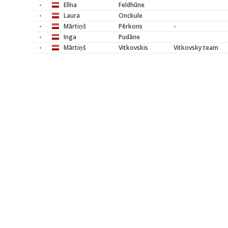
-
Elīna
Feldhūne
-
Laura
Onckule
-
Mārtiņš
Pērkons
-
-
Inga
Pudāne
-
Mārtiņš
Vitkovskis
Vitkovsky team