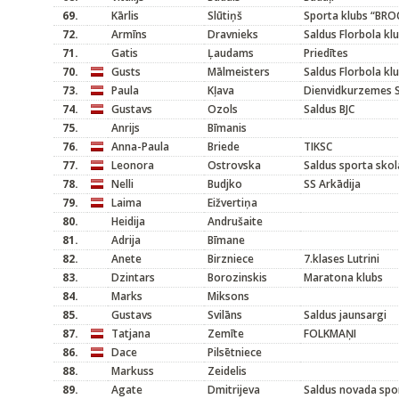
69.
Kārlis
Slūtiņš
Sporta klubs “BRO
72.
Armīns
Dravnieks
Saldus Florbola kl
71.
Gatis
Ļaudams
Priedītes
70.
Gusts
Mālmeisters
Saldus Florbola kl
73.
Paula
Kļava
Dienvidkurzemes S
74.
Gustavs
Ozols
Saldus BJC
75.
Anrijs
Bīmanis
76.
Anna-Paula
Briede
TIKSC
77.
Leonora
Ostrovska
Saldus sporta skola
78.
Nelli
Budjko
SS Arkādija
79.
Laima
Eižvertiņa
80.
Heidija
Andrušaite
81.
Adrija
Bīmane
82.
Anete
Birzniece
7.klases Lutrini
83.
Dzintars
Borozinskis
Maratona klubs
84.
Marks
Miksons
85.
Gustavs
Svilāns
Saldus jaunsargi
87.
Tatjana
Zemīte
FOLKMAŅI
86.
Dace
Pilsētniece
88.
Markuss
Zeidelis
89.
Agate
Dmitrijeva
Saldus novada spor