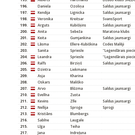
196.
Daniela
Ozoliņa
Saldus jaunsargi
197.
Kendija
Lignicka
Saldus jaunsargi
198.
Veronika
Kreitsar
SvansSport
199.
Arguts
Kubišķins
Saldus jaunsargi
200.
Anita
Sebeža
Maratona klubs
201.
Keita
Gumjankina
Saldus jaunsargi
202.
Lāsma
Ellere-Kubiškina
Codes Malēji
203.
Sanita
Spriesle
''Leģendārais pieci
204.
Leandra
Spriesle
''Leģendārais pieci
206.
Ralfs
Birziņš
Saldus jaunsargi
205.
Dzintra
Liekmane
209.
Asja
Kharina
208.
Oskars
Mališko
207.
Arvo
Blūzma
Saldus jaunsargi
210.
Evelīna
Zusta
211.
Kevins
Zīle
Saldus jaunsargi
212.
Nellija
Sproģe
Sproģi
213.
Kristiāns
Blumbergs
216.
Sabīne
Laugale
215.
Līga
Teiha
217.
Jana
Indreļuna