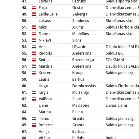
47.
Edvards
Petruks
Saldus sporta skol
48.
Enija
Geste
Dienvidkurzemes S
49.
Lelde-Leila
Zēberga
Dienvidkurzemes S
50.
Lukass
Sandness
Skriešanas skola
51.
Miks
Arums
Saldus Florbola kl
52.
Deniss
Madelāns
Skriešanas skola
53.
Niklāvs
Siliņš
54.
Ance
Lēvarde
Džudo klubs SALD
55.
Rūdolfs
Andersons
Saldus BJC
56.
Sintija
Rozenberga
FOLKMAŅI
57.
Mārtiņš
Andersons
Džudo klubs SALD
58.
Kristers
Krauja
Saldus jaunsargi
59.
Lauris
Barkus
60.
Hugo
Dombrovskis
Saldus Florbola kl
61.
Jurģis
Muižarājs
Dienvidkurzemes S
62.
Valērija
Šuke
Dienvidkurzemes S
63.
Liene
Medisone
Lielais ciems
64.
Marina
Peliha
66.
Toms
Grants
Saldus jaunsargi
65.
Roberts
Grants
Saldus jaunsargi
67.
Annija
Barkus
68.
Vitālijs
Buduls
Buduļi