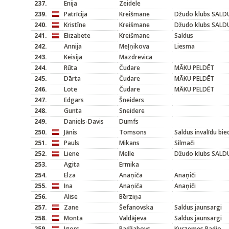
237.
Enija
Zeidele
239.
Patrīcija
Kreišmane
Džudo klubs SALD
240.
Kristīne
Kreišmane
Džudo klubs SALD
241.
Elizabete
Kreišmane
Saldus
242.
Annija
Meļņikova
Liesma
243.
Keisija
Mazdrevica
244.
Rūta
Čudare
MĀKU PELDĒT
245.
Dārta
Čudare
MĀKU PELDĒT
246.
Lote
Čudare
MĀKU PELDĒT
247.
Edgars
Šneiders
248.
Gunta
Sneidere
249.
Daniels-Davis
Dumfs
250.
Jānis
Tomsons
Saldus invalīdu bie
251.
Pauls
Mikans
Silmači
252.
Liene
Melle
Džudo klubs SALD
253.
Agita
Ermika
254.
Elza
Anaņiča
Anaņiči
255.
Ina
Anaņiča
Anaņiči
256.
Alise
Bērziņa
257.
Zane
Šefanovska
Saldus jaunsargi
258.
Monta
Valdājeva
Saldus jaunsargi
259.
Igors
Radžabovs
Kurzemes Radio