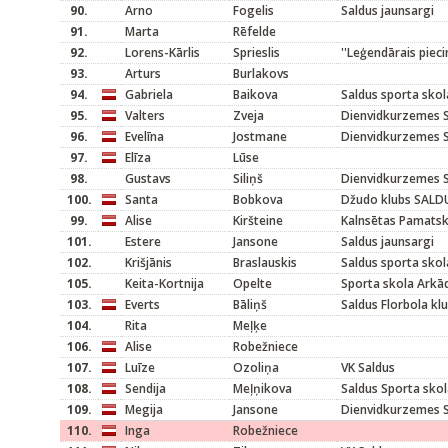
90.
Arno
Fogelis
Saldus jaunsargi
91.
Marta
Rēfelde
92.
Lorens-Kārlis
Sprieslis
''Leģendārais pieci
93.
Arturs
Burlakovs
94.
Gabriela
Baikova
Saldus sporta sko
95.
Valters
Zveja
Dienvidkurzemes S
96.
Evelīna
Jostmane
Dienvidkurzemes S
97.
Elīza
Lūse
98.
Gustavs
Siliņš
Dienvidkurzemes S
100.
Santa
Bobkova
Džudo klubs SALD
99.
Alise
Kiršteine
Kalnsētas Pamats
101.
Estere
Jansone
Saldus jaunsargi
102.
Krišjānis
Braslauskis
Saldus sporta skol
105.
Keita-Kortnija
Opelte
Sporta skola Arkād
103.
Everts
Bāliņš
Saldus Florbola kl
104.
Rita
Meļķe
106.
Alise
Robežniece
107.
Luīze
Ozoliņa
VK Saldus
108.
Sendija
Meļņikova
Saldus Sporta sko
109.
Megija
Jansone
Dienvidkurzemes S
110.
Inga
Robežniece