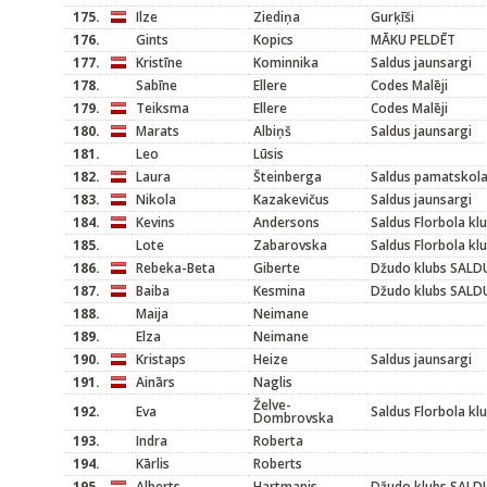
175.
Ilze
Ziediņa
Gurķīši
176.
Gints
Kopics
MĀKU PELDĒT
177.
Kristīne
Kominnika
Saldus jaunsargi
178.
Sabīne
Ellere
Codes Malēji
179.
Teiksma
Ellere
Codes Malēji
180.
Marats
Albiņš
Saldus jaunsargi
181.
Leo
Lūsis
182.
Laura
Šteinberga
Saldus pamatskol
183.
Nikola
Kazakevičus
Saldus jaunsargi
184.
Kevins
Andersons
Saldus Florbola kl
185.
Lote
Zabarovska
Saldus Florbola kl
186.
Rebeka-Beta
Giberte
Džudo klubs SALD
187.
Baiba
Kesmina
Džudo klubs SALD
188.
Maija
Neimane
189.
Elza
Neimane
190.
Kristaps
Heize
Saldus jaunsargi
191.
Ainārs
Naglis
Želve-
192.
Eva
Saldus Florbola kl
Dombrovska
193.
Indra
Roberta
194.
Kārlis
Roberts
195.
Alberts
Hartmanis
Džudo klubs SALD