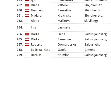
262.
Diāna
Valtere
SIA Joker Ltd.
260.
Gundars
Samoška
SIA Joker Ltd.
261.
Madara
Kravinska
SIA Joker Ltd.
263.
Alona
Malikova
sk Vikings
264.
Inta
Lasmane
266.
Dārta
Liepa
Saldus jaunsargi
265.
Dārta
Samsone
Saldus jaunsargi
267.
Roberts
Dombrovskis
Saldus vsk.
268.
Beātrise-Kate
Ozola
Ģimene
269.
Haralds
Krūmiņš
Saldus jaunsargi