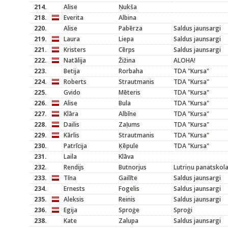
214.
Alise
Ņukša
218.
Everita
Albina
220.
Alise
Pabērza
Saldus jaunsargi
219.
Laura
Liepa
Saldus jaunsargi
221.
Kristers
Cērps
Saldus jaunsargi
222.
Natālija
Žižina
ALOHA!
223.
Betija
Rorbaha
TDA "Kursa"
224.
Roberts
Strautmanis
TDA "Kursa"
225.
Gvido
Mēteris
TDA "Kursa"
226.
Alise
Bula
TDA "Kursa"
227.
Klāra
Albīne
TDA "Kursa"
228.
Dailis
Zaļums
TDA "Kursa"
229.
Kārlis
Strautmanis
TDA "Kursa"
230.
Patrīcija
Ķēpule
TDA "Kursa"
231.
Laila
Klāva
232.
Rendijs
Butnorjus
Lutriņu panatskola
233.
Tīna
Gailīte
Saldus jaunsargi
234.
Ernests
Fogelis
Saldus jaunsargi
235.
Aleksis
Reinis
Saldus jaunsargi
236.
Egija
Sproģe
Sproģi
238.
Kate
Zalupa
Saldus jaunsargi