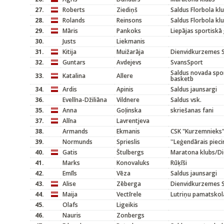
27.
Roberts
Ziediņš
Saldus Florbola kl
28.
Rolands
Reinsons
Saldus Florbola kl
29.
Māris
Pankoks
Liepājas sportiskā
30.
Justs
Liekmanis
31.
Kitija
Muižarāja
Dienvidkurzemes S
32.
Guntars
Avdejevs
SvansSport
Saldus novada spor
33.
Katalina
Allere
basketb
34.
Ardis
Apinis
Saldus jaunsargi
36.
Evelīna-Džiliāna
Vildnere
Saldus vsk.
35.
Anna
Goļinska
skriešanas fani
37.
Alīna
Lavrentjeva
38.
Armands
Ekmanis
CSK "Kurzemnieks
39.
Normunds
Sprieslis
''Leģendārais pieci
40.
Gatis
Štulbergs
Maratona klubs/Di
41.
Marks
Konovaluks
Rūķīši
42.
Emīls
Vēza
Saldus jaunsargi
43.
Alise
Zēberga
Dienvidkurzemes S
44.
Maija
Vectīrele
Lutriņu pamatskola
45.
Olafs
Ligeikis
46.
Nauris
Zonbergs