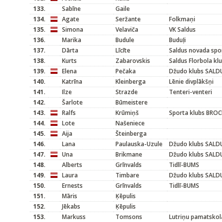
133.
Sabīne
Gaile
134.
Agate
Seržante
Folkmaņi
135.
Simona
Velaviča
VK Saldus
136.
Marika
Budule
Buduļi
137.
Dārta
Līcīte
Saldus novada spor
138.
Kurts
Zabarovskis
Saldus Florbola kl
139.
Elena
Pečaka
Džudo klubs SALD
140.
Katrīna
Kleinberga
Lēnie divplākšņi
141.
Ilze
Strazde
Tenteri-venteri
142.
Šarlote
Būmeistere
143.
Ralfs
Krūmiņš
Sporta klubs BROC
144.
Lote
Našeniece
145.
Aija
Šteinberga
146.
Lana
Paulauska-Uzule
Džudo klubs SALD
147.
Una
Brikmane
Džudo klubs SALD
148.
Alberts
Grīnvalds
Tidlī-BUMS
149.
Laura
Timbare
Džudo klubs SALD
150.
Ernests
Grīnvalds
Tidlī-BUMS
151.
Māris
Ķēpulis
152.
Jēkabs
Ķēpulis
153.
Markuss
Tomsons
Lutriņu pamatskol