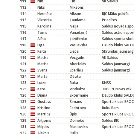
111.
Nils
Tils
VK Saldus
112.
Niks
Miksons
114.
Hermīne
Alksne
BJC Māku peldēt
113.
Viktorija
Ļaudama
Priedītes
115.
Karolīna
Neija
Saldus novada spo
116.
Toms
Vanadziņš
Saldus action spor
117.
Alīna
Ļitvičenko
Saldus sporta skol
118.
Līga
Vasiļevska
Džudo klubs SALD
120.
Keita
Liepa
Skrundas jaunsarg
119.
Matīss
Vecgailis
VK Saldus
121.
Matīss
Akerfelds
Saldus jaunsargi
122.
Svens
Eberliņš
Saldus jaunsargi
124.
Marta
Dēvita
123.
Luize
Buka
KNSS
125.
Kate
Vīndedze
TIKSC/Druvas vsk.
126.
Diāna
Ektermane
Džudo klubs SALD
127.
Gustavs
Šimans
Sporta klubs BROC
128.
Kristīne
Fedotova
Buku Bars
130.
Mārtiņš
Ūpis
Sporta klubs BROC
129.
Artjoms
Doineko
Saldus BJC
131.
Miķelis
Maslovskis
Sporta klubs BROC
132.
Aleksis
Rullis