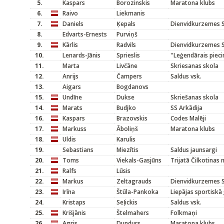
5.
Kaspars
Borozinskis
Maratona klubs
6.
Raivo
Liekmanis
7.
Daniels
Ķepals
Dienvidkurzemes S
8.
Edvarts-Ernests
Purviņš
9.
Kārlis
Radvils
Dienvidkurzemes S
10.
Lenards-Jānis
Sprieslis
''Leģendārais pieci
11.
Marta
Livčāne
Skriesanas skola
12.
Anrijs
Čampers
Saldus vsk.
13.
Aigars
Bogdanovs
15.
Undīne
Dukse
Skriešanas skola
14.
Marats
Budjko
SS Arkādija
16.
Kaspars
Brazovskis
Codes Malēji
17.
Markuss
Āboliņš
Maratona klubs
18.
Uldis
Karulis
19.
Sebastians
Miezītis
Saldus jaunsargi
20.
Toms
Viekals-Gasjūns
Trijatā Čilkotinas
21.
Ralfs
Lūsis
22.
Markus
Zeltagrauds
Dienvidkurzemes S
23.
Irīna
Štūla-Pankoka
Liepājas sportiskā
24.
Kristaps
Seļickis
Saldus vsk.
25.
Krišjānis
Štelmahers
Folkmaņi
26.
Agris
Dundurs
Maratona klubs