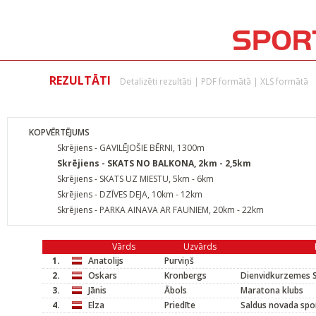
REZULTĀTI
Detalizēti rezultāti
|
PDF formātā
|
XLS formātā
KOPVĒRTĒJUMS
Skrējiens - GAVILĒJOŠIE BĒRNI, 1300m
Skrējiens - SKATS NO BALKONA, 2km - 2,5km
Skrējiens - SKATS UZ MIESTU, 5km - 6km
Skrējiens - DZĪVES DEJA, 10km - 12km
Skrējiens - PARKA AINAVA AR FAUNIEM, 20km - 22km
Vārds
Uzvārds
1.
Anatolijs
Purviņš
2.
Oskars
Kronbergs
Dienvidkurzemes S
3.
Jānis
Ābols
Maratona klubs
4.
Elza
Priedīte
Saldus novada spo