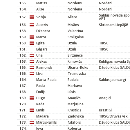
155.
Matīss
Nordens
Nordeni
154.
Alise
Nordena
Nordeni
Saldus novada spor
157.
Sofija
Allere
APT
156.
Austris
Misāns
Skrienam Liepājā!
158.
Dženeta
Valantīna
159.
Marta
Smilgaine
160.
Egita
Uzule
TIKSC
161.
Edgars
Uzuls
TIKSC
162.
Una
Birzniece
163.
Alekss
Rimovičs
Kuldīgas novada S
165.
Raimonds
Ubarts-Roks
Džudo klubs SALD
166.
Līva
Treinovska
164.
Marta-Paula
Budule
Saldus jaunsargi
167.
Paula
Markava
168.
Endijs
Lūsis
169.
Hugo
Anaņičs
Anaņiči
170.
Rada
Matjušina
171.
Emīls
Krastiņš
Krastiņi
172.
Madara
Zadovska
TIKSC/Druvas vsk.
173.
Mārcis-Emīls
Ņikifors
Džudo klubs SALD
174.
Ieva
Roberta