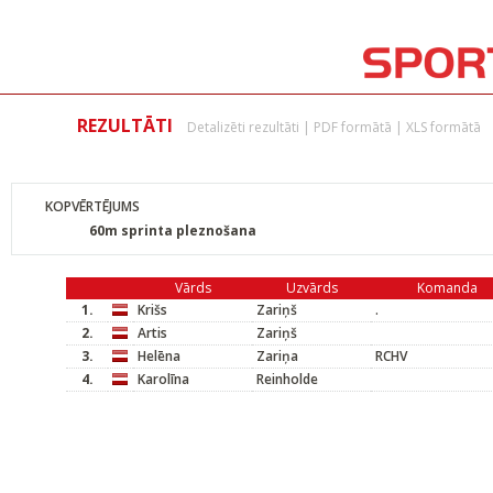
REZULTĀTI
Detalizēti rezultāti
|
PDF formātā
|
XLS formātā
KOPVĒRTĒJUMS
60m sprinta pleznošana
Vārds
Uzvārds
Komanda
1.
Krišs
Zariņš
.
2.
Artis
Zariņš
3.
Helēna
Zariņa
RCHV
4.
Karolīna
Reinholde