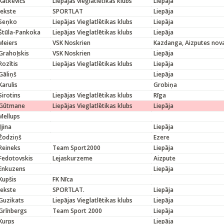
Katkevičs
Liepājas vieglatlētikas klubs
Liepāja
Jekste
SPORTLAT
Liepāja
Seņko
Liepājas Vieglatlētikas klubs
Liepāja
Štūla-Pankoka
Liepājas Vieglatlētikas klubs
Liepāja
Meiers
VSK Noskrien
Kazdanga, Aizputes nov
Grahoļskis
VSK Noskrien
Liepāja
Rozītis
Liepājas Vieglatlētikas klubs
Liepāja
Gāliņš
Liepāja
Karulis
Grobiņa
Sirotins
Liepājas Vieglatlētikas klubs
Rīga
Gūtmane
Liepājas Vieglatlētikas klubs
Liepāja
Mellups
Iļjina
Liepāja
Žodziņš
Ezere
Reineks
Team Sport2000
Liepāja
Fedotovskis
Lejaskurzeme
Aizpute
Enkuzens
Liepāja
Kupšis
FK Nīca
Jekste
SPORTLAT.
Liepāja
Guzikats
Liepājas Vieglatlētikas klubs
Liepāja
Grīnbergs
Team Sport 2000
Liepāja
Kurps
Liepāja