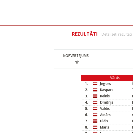
REZULTĀTI
Detalizēti rezultāti
KOPVĒRTĒJUMS
1h
Vārds
1.
Jegors
2.
Kaspars
3.
Reinis
4.
Dmitrijs
5.
Valdis
6.
Ainārs
7.
Uldis
8.
Māris