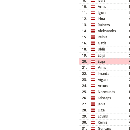
9.
Ivars
10.
Arnis
11.
Igors
12.
Irīna
13.
Rainers
14.
Aleksandrs
15.
Reinis
16.
Gatis
18.
Uldis
19.
Edijs
20.
Evija
21.
Vilnis
22.
Imanta
23.
Aigars
24.
Arturs
25.
Normunds
26.
Kristaps
27.
Jānis
28.
Līga
29.
Edvīns
30.
Reinis
31.
Guntars