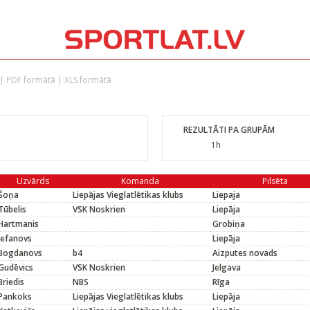
|
PDF formātā
|
XLS formātā
REZULTĀTI PA GRUPĀM
1h
Uzvārds
Komanda
Pilsēta
Šoņa
Liepājas Vieglatlētikas klubs
Liepaja
Tūbelis
VSK Noskrien
Liepāja
Hartmanis
Grobiņa
Jefanovs
Liepāja
Bogdanovs
b4
Aizputes novads
Gudēvics
VSK Noskrien
Jelgava
Briedis
NBS
Rīga
Pankoks
Liepājas Vieglatlētikas klubs
Liepāja