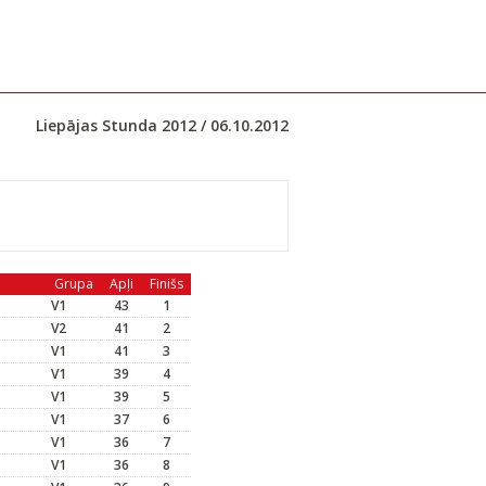
Liepājas Stunda 2012 / 06.10.2012
Grupa
Apļi
Finišs
V1
43
1
V2
41
2
V1
41
3
V1
39
4
V1
39
5
V1
37
6
V1
36
7
V1
36
8