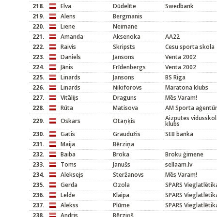
218.
Elva
Dūdelīte
Swedbank
219.
Alens
Bergmanis
220.
Liene
Neimane
221.
Amanda
Aksenoka
AA22
222.
Raivis
Skripsts
Cesu sporta skola
223.
Daniels
Jansons
Venta 2002
224.
Jānis
Frīdenbergs
Venta 2002
225.
Linards
Jansons
BS Riga
226.
Linards
Ņikiforovs
Maratona klubs
227.
Vitālijs
Draguns
Mēs Varam!
228.
Rūta
Matisova
AM Sporta aģentū
Aizputes vidussko
229.
Oskars
Otaņķis
klubs
230.
Gatis
Graudužis
SEB banka
231.
Maija
Bērziņa
232.
Baiba
Broka
Broku ģimene
233.
Toms
Janušs
sellaam.lv
234.
Aleksejs
Steržanovs
Mēs Varam!
235.
Gerda
Ozola
SPARS Vieglatlētik
236.
Lelde
Klaipa
SPARS Vieglatlētik
237.
Alekss
Plūme
SPARS Vieglatlētik
238.
Andris
Bērziņš