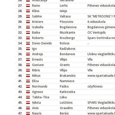
26.
Anastasija
Geraseva
27.
Raivo
Lerhs
Piltenes vidusskol
28.
Klāvs
Ielejs
29.
Sabīne
Valtasa
SK "METROONS"/ N
30.
Kristers
Pšeņicins
6.vidusskola
31.
Izabella
Bogdanova
Bogdanovu ģimen
32.
Baiba
Muzikante
OC Ventspils
33.
Roberts
Kruzbergs
Spars šorttreka n
34.
Deivs-Deivids
Rolovs
-
35.
Igo
Radžabovs
36.
Andrejs
Bondarevs
Līvānu vieglatlētik
37.
Ernests
Vīlips
Vīle
38.
Gustavs
Grants
Piltenes vidusskol
39.
Māris
Vīlips
Vīle
40.
Mikus
Brakanskis
www.spartakiade.l
41.
Elīza
Namniece
42.
Normunds
Paško
cityfitness
43.
Agnese
Katkovska
44.
Tabita-Tīna
Lūka
45.
Ņikita
Leščišins
SPARS Vieglatlētik
46.
Aivis
Graudins
Piltenes vidusskol
47.
Nauris
Berķis
www.spartakiade.l