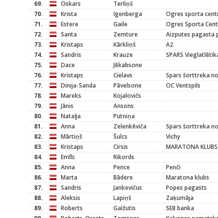
69.
Oskars
Terliņš
70.
Krista
Igenberga
Ogres sporta cent
71.
Estere
Gaile
Ogres Sporta Cent
72.
Santa
Zemture
Aizputes pagasta
73.
Kristaps
Kārkliņš
A2
74.
Sandris
Krauze
SPARS Vieglatlētik
75.
Dace
Jēkabsone
76.
Kristaps
Cielavs
Spars šorttreka n
77.
Dinija-Sanda
Pāvelsone
OC Ventspils
78.
Mareks
Kojalovičs
79.
Jānis
Ansons
80.
Nataļja
Putniņa
81.
Anna
Zelenkēviča
Spars šorttreka n
82.
Mārtiņš
Šulcs
Vichy
83.
Kristaps
Cirsis
MARATONA KLUBS
84.
Emīls
Rikords
85.
Anna
Pence
Penči
86.
Marta
Bādere
Maratona klubs
87.
Sandris
Jankevičus
Popes pagasts
88.
Aleksis
Lapiņš
Zaķumāja
89.
Roberts
Gaižutis
SEB banka