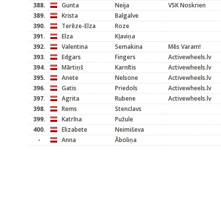
388.
Gunta
Neija
VSK Noskrien
389.
Krista
Balgalve
390.
Terēze-Elza
Roze
391.
Elza
Kļaviņa
392.
Valentina
Semakina
Mēs Varam!
393.
Edgars
Fingers
Activewheels.lv
394.
Mārtiņš
Karnītis
Activewheels.lv
395.
Anete
Nelsone
Activewheels.lv
396.
Gatis
Priedols
Activewheels.lv
397.
Agrita
Rubene
Activewheels.lv
398.
Rems
Stenclavs
399.
Katrīna
Pužule
400.
Elizabete
Neimiševa
-
Anna
Āboliņa