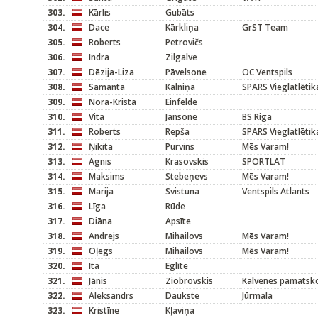
303.
Kārlis
Gubāts
304.
Dace
Kārkliņa
GrST Team
305.
Roberts
Petrovičs
306.
Indra
Zilgalve
307.
Dēzija-Liza
Pāvelsone
OC Ventspils
308.
Samanta
Kalniņa
SPARS Vieglatlētik
309.
Nora-Krista
Einfelde
310.
Vita
Jansone
BS Riga
311.
Roberts
Repša
SPARS Vieglatlētik
312.
Ņikita
Purvins
Mēs Varam!
313.
Agnis
Krasovskis
SPORTLAT
314.
Maksims
Stebeņevs
Mēs Varam!
315.
Marija
Svistuna
Ventspils Atlants
316.
Līga
Rūde
317.
Diāna
Apsīte
318.
Andrejs
Mihailovs
Mēs Varam!
319.
Oļegs
Mihailovs
Mēs Varam!
320.
Ita
Eglīte
321.
Jānis
Ziobrovskis
Kalvenes pamatsk
322.
Aleksandrs
Daukste
Jūrmala
323.
Kristīne
Kļaviņa