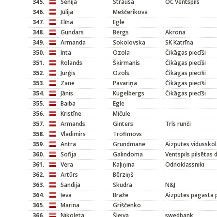
345.
Senija
Strausa
OC Ventspils
346.
Jūlija
Meščerikova
347.
Elīna
Egle
348.
Gundars
Bergs
Akrona
349.
Armanda
Sokolovska
SK Katrīna
350.
Inta
Ozola
Čikāgas piecīši
351.
Rolands
Šķirmanis
Čikāgas piecīši
352.
Jurģis
Ozols
Čikāgas piecīši
353.
Zane
Pavariņa
Čikāgas piecīši
354.
Jānis
Kugelbergs
Čikāgas piecīši
355.
Baiba
Egle
356.
Kristīne
Mičule
357.
Armands
Ginters
Trīs runči
358.
Vladimirs
Trofimovs
359.
Antra
Grundmane
Aizputes vidussko
360.
Sofija
Galindoma
Ventspils pilsētas
361.
Vera
Kaļiņina
Odnoklassniki
362.
Artūrs
Bērziņš
363.
Sandija
Skudra
N&J
364.
Ieva
Braže
Aizputes pagasta
365.
Marina
Griščenko
366.
Nikoleta
Šleiva
swedbank