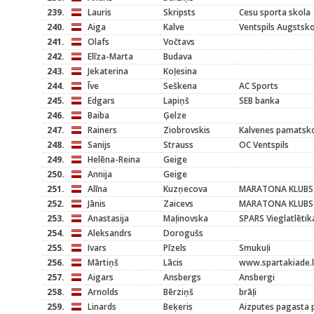
239.
Lauris
Skripsts
Cesu sporta skola
240.
Aiga
Kalve
Ventspils Augstsk
241.
Olafs
Vočtavs
242.
Elīza-Marta
Budava
243.
Jekaterina
Koļesina
244.
Īve
Seškena
AC Sports
245.
Edgars
Lapiņš
SEB banka
246.
Baiba
Ģelze
247.
Rainers
Ziobrovskis
Kalvenes pamatsk
248.
Sanijs
Strauss
OC Ventspils
249.
Helēna-Reina
Geige
250.
Annija
Geige
251.
Alīna
Kuzņecova
MARATONA KLUBS
252.
Jānis
Zaicevs
MARATONA KLUBS
253.
Anastasija
Maļinovska
SPARS Vieglatlētik
254.
Aleksandrs
Dorogušs
255.
Ivars
Pīzels
Smukuļi
256.
Mārtiņš
Lācis
www.spartakiade.l
257.
Aigars
Ansbergs
Ansbergi
258.
Arnolds
Bērziņš
brāļi
259.
Linards
Beķeris
Aizputes pagasta