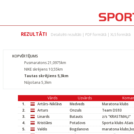
REZULTĀTI
Detalizēti rezultāti
|
PDF formātā
|
XLS formātā
KOPVĒRTĒJUMS
Pusmaratons 21,0975km
NIKE skrējiens 10,55km
Tautas skrējiens 5,3km
Nūjošana 5,3km
Vārds
Uzvārds
Koman
1.
Artūrs-Niklāvs
Medveds
Maratona klubs
2.
Arturs
Onzuls
Team DS93
3.
Linards
Butauts
z/s "KRASTMAĻI"
4.
Kristiāns
Potašovs
Sporta klubs Ašais
5.
Valdis
Bogdanovs
maratona klubs,bo