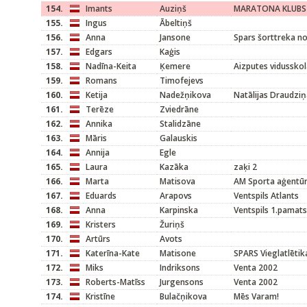
154.
Imants
Auziņš
MARATONA KLUBS
155.
Ingus
Ābeltiņš
156.
Anna
Jansone
Spars šorttreka n
157.
Edgars
Kaģis
158.
Nadīna-Keita
Ķemere
Aizputes vidussko
159.
Romans
Timofejevs
160.
Ketija
Nadežņikova
Natālijas Draudziņ
161.
Terēze
Zviedrāne
162.
Annika
Stalidzāne
163.
Māris
Galauskis
164.
Annija
Egle
165.
Laura
Kazāka
zaķi 2
166.
Marta
Matisova
AM Sporta aģentū
167.
Eduards
Arapovs
Ventspils Atlants
168.
Anna
Karpinska
Ventspils 1.pamat
169.
Kristers
Žuriņš
170.
Artūrs
Avots
171.
Katerīna-Kate
Matisone
SPARS Vieglatlētik
172.
Miks
Indriksons
Venta 2002
173.
Roberts-Matīss
Jurgensons
Venta 2002
174.
Kristīne
Bulačņikova
Mēs Varam!