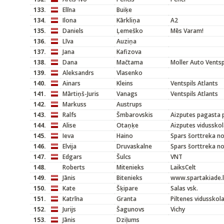
133.
Elīna
Buiķe
134.
Ilona
Kārkliņa
A2
135.
Daniels
Ļemeško
Mēs Varam!
136.
Līva
Auziņa
137.
Jana
Kafizova
138.
Dana
Mačtama
Moller Auto Ventsp
139.
Aleksandrs
Vlasenko
140.
Ainars
Kleins
Ventspils Atlants
141.
Mārtiņš-Juris
Vanags
Ventspils Atlants
142.
Markuss
Austrups
143.
Ralfs
Šmbarovskis
Aizputes pagasta
144.
Alise
Otaņķe
Aizputes vidussko
145.
Ieva
Haino
Spars šorttreka n
146.
Elvija
Druvaskalne
Spars šorttreka n
147.
Edgars
Šulcs
VNT
148.
Roberts
Mitenieks
LaiksCelt
149.
Jānis
Bitenieks
www.spartakiade.l
150.
Kate
Šķipare
Salas vsk.
151.
Katrīna
Granta
Piltenes vidusskol
152.
Jurijs
Šagunovs
Vichy
153.
Jānis
Dziļums