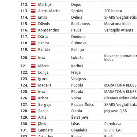
112.
Mārtiņš
Dejus
113.
Alens-Mariss
Sprūds
SEB banka
114.
Emīls
Dēliņš
SPARS Vieglatlētik
115.
Dāvids
Radžabovs
Maratona klubs
116.
Konstantins
Paučs
Ventspils Atlants
117.
Dārta
Dindune
118.
Sanita
Čuhnova
119.
Renāte
Kalniņa
Kalvenes pamatsk
120.
Ieva
Lukaža
klubs
121.
Mārcis
Kerliņš
122.
Lonija
Freija
123.
Igors
Vasiļjevs
124.
Madara
Pūpola
MARATONA KLUBS
125.
Ieva
Pūpola
MARATONA KLUBS
126.
Krista
Voina
Piltenes vidusskol
127.
Sergejs
Paipals-Šulcs
SPARS Vieglatlētik
128.
Sanija
Ozola
Jelgavas BJSS
129.
Artis
Šerstņevs
130.
Jānis
Lūsis
Carnikava
131.
Gundars
Upenieks
SPORTLAT
132.
Artis-Ivo
Pencis
Penči