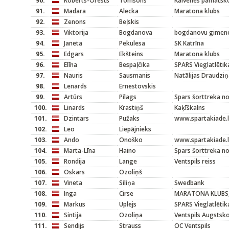
90.
Roberts-Orests
Tomsons
Kalvenes pamatsk
91.
Madara
Alecka
Maratona klubs
92.
Zenons
Beļskis
93.
Viktorija
Bogdanova
bogdanovu gimen
94.
Janeta
Pekulesa
SK Katrīna
95.
Edgars
Ekšteins
Maratona klubs
96.
Elīna
Bespaļčika
SPARS Vieglatlētik
97.
Nauris
Sausmanis
Natālijas Draudziņ
98.
Lenards
Ernestovskis
99.
Artūrs
Pīlags
Spars šorttreka n
100.
Linards
Krastiņš
Kaķīškalns
101.
Dzintars
Pužaks
www.spartakiade.l
102.
Leo
Liepājnieks
103.
Ando
Onoško
www.spartakiade.l
104.
Marta-Līna
Haino
Spars šorttreka n
105.
Rondija
Lange
Ventspils reiss
106.
Oskars
Ozoliņš
107.
Vineta
Siliņa
Swedbank
108.
Inga
Cirse
MARATONA KLUBS,
109.
Markus
Uplejs
SPARS Vieglatlētik
110.
Sintija
Ozoliņa
Ventspils Augstsk
111.
Sendijs
Strauss
OC Ventspils