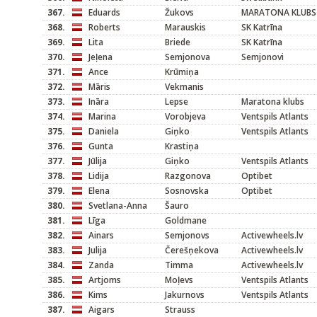
367.
Eduards
Žukovs
MARATONA KLUBS
368.
Roberts
Marauskis
SK Katrīna
369.
Lita
Briede
SK Katrīna
370.
Jeļena
Semjonova
Semjonovi
371.
Ance
Krūmiņa
372.
Māris
Vekmanis
373.
Ināra
Lepse
Maratona klubs
374.
Marina
Vorobjeva
Ventspils Atlants
375.
Daniela
Giņko
Ventspils Atlants
376.
Gunta
Krastiņa
377.
Jūlija
Giņko
Ventspils Atlants
378.
Lidija
Razgonova
Optibet
379.
Elena
Sosnovska
Optibet
380.
Svetlana-Anna
Šauro
381.
Līga
Goldmane
382.
Ainars
Semjonovs
Activewheels.lv
383.
Julija
Čerešņekova
Activewheels.lv
384.
Zanda
Timma
Activewheels.lv
385.
Artjoms
Moļevs
Ventspils Atlants
386.
Kims
Jakurnovs
Ventspils Atlants
387.
Aigars
Strauss