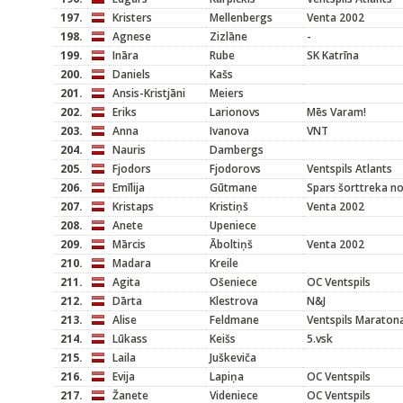
197.
Kristers
Mellenbergs
Venta 2002
198.
Agnese
Zizlāne
-
199.
Ināra
Rube
SK Katrīna
200.
Daniels
Kašs
201.
Ansis-Kristjāni
Meiers
202.
Eriks
Larionovs
Mēs Varam!
203.
Anna
Ivanova
VNT
204.
Nauris
Dambergs
205.
Fjodors
Fjodorovs
Ventspils Atlants
206.
Emīlija
Gūtmane
Spars šorttreka n
207.
Kristaps
Kristiņš
Venta 2002
208.
Anete
Upeniece
209.
Mārcis
Āboltiņš
Venta 2002
210.
Madara
Kreile
211.
Agita
Ošeniece
OC Ventspils
212.
Dārta
Klestrova
N&J
213.
Alise
Feldmane
Ventspils Maraton
214.
Lūkass
Keišs
5.vsk
215.
Laila
Juškeviča
216.
Evija
Lapiņa
OC Ventspils
217.
Žanete
Videniece
OC Ventspils