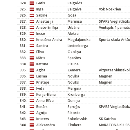
324.
Gatis
Balgalvis
325.
Inga
Balgalve
VSk Noskrien
326.
Sabīne
Goša
327.
Anastasija
Marmiša
SPARS Vieglatlētik
328.
Anete-Emīlija
Urbāne
Ventspils 1.pamat
329.
Inese
Alekse
330.
Kristiāna-Andra
Magdaļonoka
Sporta skola Arkād
331.
Sandra
Lindenberga
332.
Elīna
Ozoliņa
333.
Māris
Sparāns
334.
Katrīna
Rizuna
335.
Agita
Ķemere
Aizputes vidussko
336.
Lāsma
Novika
Magnen
337.
Kristaps
Noviks
Magnen
338.
Iveta
Mergina
339.
Kerija-Elena
Kronberga
340.
Anna-Elīza
Doniņa
-
341.
Renārs
Sproģis
SPARS Vieglatlētik
342.
Agnija
Rikorde
343.
Kristers
Sokolovskis
SK Katrīna
344.
Aleksandra
Timbere
MARATONA KLUBS