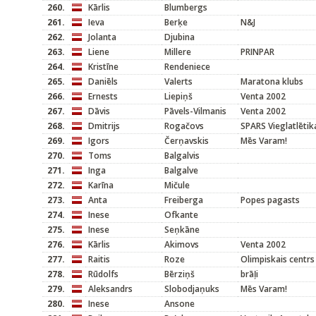
260.
Kārlis
Blumbergs
261.
Ieva
Berķe
N&J
262.
Jolanta
Djubina
263.
Liene
Millere
PRINPAR
264.
Kristīne
Rendeniece
265.
Daniēls
Valerts
Maratona klubs
266.
Ernests
Liepiņš
Venta 2002
267.
Dāvis
Pāvels-Vilmanis
Venta 2002
268.
Dmitrijs
Rogačovs
SPARS Vieglatlētik
269.
Igors
Čerņavskis
Mēs Varam!
270.
Toms
Balgalvis
271.
Inga
Balgalve
272.
Karīna
Mičule
273.
Anta
Freiberga
Popes pagasts
274.
Inese
Ofkante
275.
Inese
Seņkāne
276.
Kārlis
Akimovs
Venta 2002
277.
Raitis
Roze
Olimpiskais centrs
278.
Rūdolfs
Bērziņš
brāļi
279.
Aleksandrs
Slobodjaņuks
Mēs Varam!
280.
Inese
Ansone