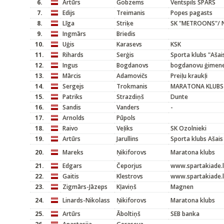
6.
Artūrs
Gobzems
Ventspils SPARS
7.
Edijs
Treimanis
Popes pagasts
8.
Līga
Striķe
SK "METROONS"/ N
9.
Ingmārs
Briedis
10.
Uģis
Karasevs
KSK
11.
Rihards
Serģis
Sporta klubs "Ašai
12.
Ingus
Bogdanovs
bogdanovu ģimen
13.
Mārcis
Adamovičs
Preiļu kraukļi
14.
Sergejs
Trokmanis
MARATONA KLUBS
15.
Patriks
Strazdiņš
Dunte
16.
Sandis
Vanders
-
17.
Arnolds
Pūpols
18.
Raivo
Veļiks
SK Ozolnieki
19.
Artūrs
Jarullins
Sporta klubs Ašais
20.
Mareks
Ņikiforovs
Maratona klubs
21.
Edgars
Čeporjus
www.spartakiade.l
22.
Gaitis
Klestrovs
www.spartakiade.l
23.
Zigmārs-Jāzeps
Kļaviņš
Magnen
24.
Linards-Nikolass
Ņikiforovs
Maratona klubs
25.
Artūrs
Āboltiņš
SEB banka