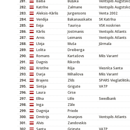
281.
Baiba
Buļuka
Ventspils Augstsk
282.
Katrīne
Zalmane
Ventspils Augstsk
283.
Aleksis-Kārlis
Jurgensons
Venta 2002
284.
Vendija
Bakanauskaite
SK Katrīna
285.
Evija
Tauriņa
VSK noskrien
286.
Kārlis
Jostmanis
Ventspils Atlants
287.
Arnis
Leimanis
Ventspils Atlants
288.
Līvija
Muša
Jūrmala
289.
Lolita
Dreiberga
290.
Romans
Kartašovs
Mēs Varam!
291.
Dagnis
Rikords
292.
Kristīne
Rūja
Viesnīca Santa
293.
Darja
Mihailova
Mēs Varam!
294.
Brajens
Zīds
SPARS Vieglatlētik
295.
Sintija
Grigute
VATP
296.
Laura
Cirse
297.
Elīna
Lēle
Swedbank
298.
Inga
Zāle
299.
Dagnija
Priede
300.
Dmitrijs
Ananjevs
Ventspils Atlants
301.
Alvis
Zandovskis
302.
Santa
Grigute
VATP