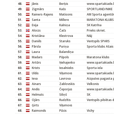
48.
Jānis
Berķis
www.spartakiade.l
49.
Zigmārs
Kašs
SPORTLAND/NIKE
50.
Rainers-Rajens
Matisons
AM Sporta aģentū
51.
Santa
Millere
MARATONA KLUBS
52.
Evija
Kalniņa
SK Katrīna
53.
Aloizs
Čačs
Prieks skriet.
54.
Kristiāna
Klestrova
N&J
55.
Daniils
Staruks
Ventspils SPARS
56.
Pārsla
Puriņa
Sporta klubs Ašais
57.
Laura
Balandiņa
58.
Madars
Pūpols
Maratona klubs
59.
Artūrs
Ņehajenko
www.spartakiade.l
60.
Krists
Iesalnieks
Sporta iela
61.
Uldis
Viļumovs
www.spartakiade.l
62.
Ieva
Lavrova
Aizputes pagasta
63.
Ainars
Zablovskis
Velkonis
64.
Andis
Čeporjus
www.spartakiade.l
65.
Helmuts
Siliņš
SK
66.
Ojārs
Rudzītis
Ventspils pilsētas
67.
Ģirts
Viļumovs
68.
Raimonds
Pūcis
Vichy