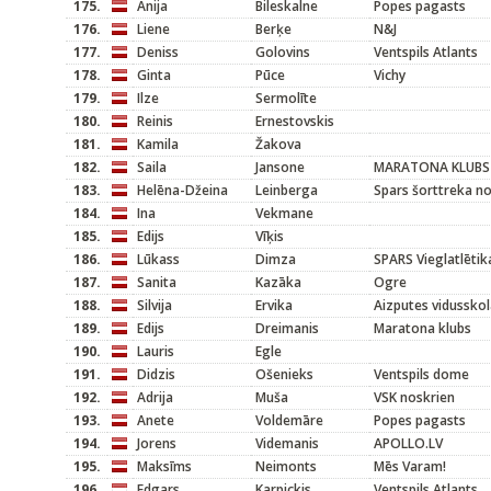
175.
Anija
Bileskalne
Popes pagasts
176.
Liene
Berķe
N&J
177.
Deniss
Golovins
Ventspils Atlants
178.
Ginta
Pūce
Vichy
179.
Ilze
Sermolīte
180.
Reinis
Ernestovskis
181.
Kamila
Žakova
182.
Saila
Jansone
MARATONA KLUBS
183.
Helēna-Džeina
Leinberga
Spars šorttreka n
184.
Ina
Vekmane
185.
Edijs
Vīķis
186.
Lūkass
Dimza
SPARS Vieglatlētik
187.
Sanita
Kazāka
Ogre
188.
Silvija
Ervika
Aizputes vidussko
189.
Edijs
Dreimanis
Maratona klubs
190.
Lauris
Egle
191.
Didzis
Ošenieks
Ventspils dome
192.
Adrija
Muša
VSK noskrien
193.
Anete
Voldemāre
Popes pagasts
194.
Jorens
Videmanis
APOLLO.LV
195.
Maksīms
Neimonts
Mēs Varam!
196.
Edgars
Karpickis
Ventspils Atlants