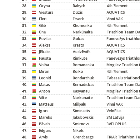
28.
Oryna
Babych
4th ?lement
29.
Viesturs
Dūzis
AQUATICS
30.
Eleri
Etverk
Vinni VAK
31.
Glib
Khomenko
4th ?lement
32.
Ūnė
Narkūnaitė
Triathlon Team D
33.
Povilas
Gokas
Panevežys triathlo
34.
Alekss
Krasts
AQUATICS
35.
Jēkabs
Audzēvičs
AQUATICS
36.
Fausta
Rimkute
Panevežys triathlo
37.
Volha
Romanenka
Mogilev Triathlon
38.
Miron
Boiko
4th ?lement
39.
Leonid
Bondarchuk
Tabasalu triatlonc
40.
Matas
Bernadickas
Triathlon Team D
41.
Anton
Kasyanau
Mogilev Triathlon
42.
Vilte
Narkunaite
Triathlon team Da
43.
Matteus
Miilpalu
Vinni VAK
44.
Igors
Siminaitis
VeloPlus
45.
Mareks
Jakubovskis
3M Latvija
46.
Pāvels
Smirnovs
3VELOPLUS
47.
Edgars
Nikels
48.
Arvis
Grencbergs
TRIAR Triathlon T