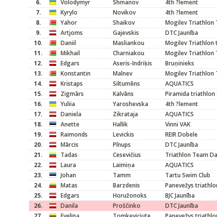
6.
Volodymyr
Shmanov
4th ?lement
7.
Kyrylo
Novikov
4th ?lement
8.
Yahor
Shaikov
Mogilev Triathlon
9.
Artjoms
Gajevskis
DTC Jaunība
10.
Daniil
Masliankou
Mogilev Triathlon
11.
Mikhail
Charniakou
Mogilev Triathlon
12.
Edgars
Aseris-Indriķis
Bruņinieks
13.
Konstantin
Malnev
Mogilev Triathlon
14.
Kristaps
Siltumēns
AQUATICS
15.
Zigmārs
Kalvāns
Piramida triathlon 
16.
Yuliia
Yaroshevska
4th ?lement
17.
Daniela
Zikrataja
AQUATICS
18.
Anette
Hallik
Vinni VAK
19.
Raimonds
Levickis
REIR Dobele
20.
Mārcis
Pīnups
DTC Jaunība
21.
Tadas
Cesevičius
Triathlon Team D
22.
Laura
Laimiņa
AQUATICS
23.
Johan
Tamm
Tartu Swim Club
24.
Matas
Barzdenis
Panevežys triathlo
25.
Edgars
Horužonoks
BJC Jaunība
26.
Danila
Proščinko
DTC Jaunība
27.
Evelina
Tomkeviciute
Panevežys triathlo