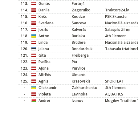
113.
Guntis
Fortiņš
114.
Danila
Zagoruiko
Traktors24.lv
115.
Krišs
Knodze
PSK Skanste
116.
Svetlana
Šanceva
Nacionālā aizsard
117.
Josifs
Kalveršs
Salaspils Zīriņi
118.
Anton
Burlaka
4th ?lement
119.
Linda
Brūdere
Nacionālā aizsard
120.
Jelena
Bondarchuk
Tabasalu triatlonc
121.
Gita
Freiberga
122.
Evelīna
Piu
123.
Aļona
Purvlīce
124.
Alfrēds
Ulmanis
125.
Agnis
Krasovskis
SPORTLAT
-
Oleksandr
Zakharchenko
4th ?lement
-
Violeta
Levinoka
AQUATICS
-
Andrei
Ivanov
Mogilev Triathlon