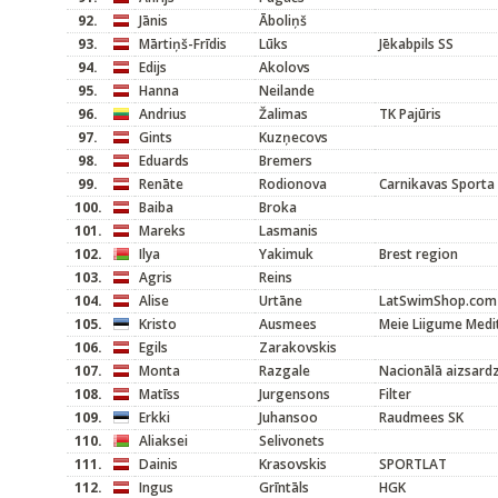
92.
Jānis
Āboliņš
93.
Mārtiņš-Frīdis
Lūks
Jēkabpils SS
94.
Edijs
Akolovs
95.
Hanna
Neilande
96.
Andrius
Žalimas
TK Pajūris
97.
Gints
Kuzņecovs
98.
Eduards
Bremers
99.
Renāte
Rodionova
Carnikavas Sporta
100.
Baiba
Broka
101.
Mareks
Lasmanis
102.
Ilya
Yakimuk
Brest region
103.
Agris
Reins
104.
Alise
Urtāne
LatSwimShop.com
105.
Kristo
Ausmees
Meie Liigume Medi
106.
Egils
Zarakovskis
107.
Monta
Razgale
Nacionālā aizsard
108.
Matīss
Jurgensons
Filter
109.
Erkki
Juhansoo
Raudmees SK
110.
Aliaksei
Selivonets
111.
Dainis
Krasovskis
SPORTLAT
112.
Ingus
Grīntāls
HGK