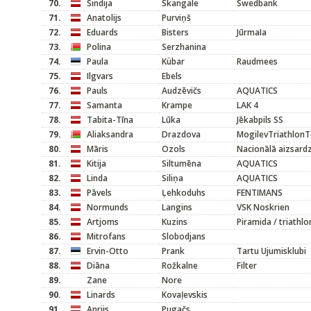
70.
Sindija
Skangale
Swedbank
71.
Anatolijs
Purviņš
72.
Eduards
Bisters
JūrmaIa
73.
Polina
Serzhanina
74.
Paula
Kübar
Raudmees
75.
Ilgvars
Ebels
76.
Pauls
Audzēvičs
AQUATICS
77.
Samanta
Krampe
LAK 4
78.
Tabita-Tīna
Lūka
Jēkabpils SS
79.
Aliaksandra
Drazdova
MogilevTriathlon
80.
Māris
Ozols
Nacionālā aizsard
81.
Kitija
Siltumēna
AQUATICS
82.
Linda
Siliņa
AQUATICS
83.
Pāvels
Ļehkoduhs
FENTIMANS
84.
Normunds
Langins
VSK Noskrien
85.
Artjoms
Kuzins
Piramida / triathlo
86.
Mitrofans
Slobodjans
87.
Ervin-Otto
Prank
Tartu Ujumisklubi
88.
Diāna
Rožkalne
Filter
89.
Zane
Nore
90.
Linards
Kovaļevskis
91.
Anrijs
Pugačs