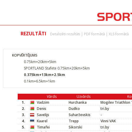
REZULTĀTI
Detalizēti rezultāti
|
PDF formātā
|
XLS formātā
KOPVĒRTĒJUMS
0.75km+20km+5km
SPORTLAND Stafete 0.75km+20km+5km
0.375km+13km+2.5km
0.1km+6.5km+1km
Vārds
Uzvārds
Ko
1.
Vadzim
Hurchanka
Mogilev Triathlon
2.
Denis
Dudko
tri.by
3.
Savelijs
Suharževskis
-
4.
Kaarel
Trepp
Vinni VAK
5.
Timafei
Sikorski
tri.by