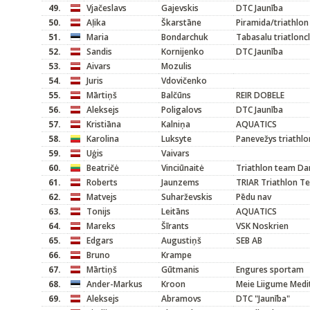
49.
Vjačeslavs
Gajevskis
DTC Jaunība
50.
Aļika
Škarstāne
Piramida/triathlon
51.
Maria
Bondarchuk
Tabasalu triatlonc
52.
Sandis
Kornijenko
DTC Jaunība
53.
Aivars
Mozulis
54.
Juris
Vdovičenko
55.
Mārtiņš
Balčūns
REIR DOBELE
56.
Aleksejs
Poligalovs
DTC Jaunība
57.
Kristiāna
Kalniņa
AQUATICS
58.
Karolina
Luksyte
Panevežys triathlo
59.
Uģis
Vaivars
60.
Beatričė
Vinciūnaitė
Triathlon team Da
61.
Roberts
Jaunzems
TRIAR Triathlon T
62.
Matvejs
Suharževskis
Pēdu nav
63.
Tonijs
Leitāns
AQUATICS
64.
Mareks
Šīrants
VSK Noskrien
65.
Edgars
Augustiņš
SEB AB
66.
Bruno
Krampe
67.
Mārtiņš
Gūtmanis
Engures sportam
68.
Ander-Markus
Kroon
Meie Liigume Medi
69.
Aleksejs
Abramovs
DTC "Jaunība"