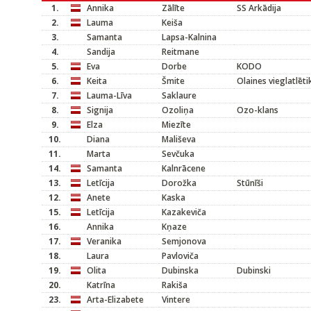
1.
Annika
Zālīte
SS Arkādija
2.
Lauma
Keiša
3.
Samanta
Lapsa-Kalnina
4.
Sandija
Reitmane
5.
Eva
Dorbe
KODO
6.
Keita
Šmite
Olaines vieglatlēti
7.
Lauma-Līva
Saklaure
8.
Signija
Ozoliņa
Ozo-klans
9.
Elza
Miezīte
10.
Diana
Mališeva
11.
Marta
Sevčuka
14.
Samanta
Kalnrācene
13.
Letīcija
Dorožka
Stūnīši
12.
Anete
Kaska
15.
Letīcija
Kazakeviča
16.
Annika
Kņaze
17.
Veranika
Semjonova
18.
Laura
Pavloviča
19.
Olita
Dubinska
Dubinski
20.
Katrīna
Rakiša
23.
Arta-Elizabete
Vintere