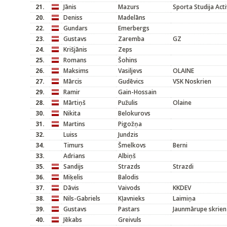
21.
Jānis
Mazurs
Sporta Studija Act
20.
Deniss
Madelāns
22.
Gundars
Emerbergs
23.
Gustavs
Zaremba
GZ
24.
Krišjānis
Zeps
25.
Romans
Šohins
26.
Maksims
Vasiljevs
OLAINE
27.
Mārcis
Gudēvics
VSK Noskrien
29.
Ramir
Gain-Hossain
28.
Mārtiņš
Pužulis
Olaine
30.
Nikita
Belokurovs
31.
Martins
Pigožņa
32.
Luiss
Jundzis
34.
Timurs
Šmelkovs
Berni
33.
Adrians
Albiņš
35.
Sandijs
Strazds
Strazdi
36.
Miķelis
Balodis
37.
Dāvis
Vaivods
KKDEV
38.
Nils-Gabriels
Kļavnieks
Laimiņa
39.
Gustavs
Pastars
Jaunmārupe skrien
40.
Jēkabs
Greivuls