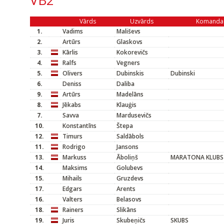
VB2
Vārds
Uzvārds
Komanda
1.
Vadims
Mališevs
2.
Artūrs
Glaskovs
3.
Kārlis
Kokorevičs
4.
Ralfs
Vegners
5.
Olivers
Dubinskis
Dubinski
6.
Deniss
Daliba
9.
Artūrs
Madelāns
8.
Jēkabs
Klauģis
7.
Savva
Mardusevičs
10.
Konstantīns
Štepa
12.
Timurs
Saldābols
11.
Rodrigo
Jansons
13.
Markuss
Āboliņš
MARATONA KLUBS
14.
Maksims
Golubevs
15.
Mihails
Gruzdevs
17.
Edgars
Arents
16.
Valters
Belasovs
18.
Rainers
Slikāns
19.
Juris
Skubeņičs
SKUBS