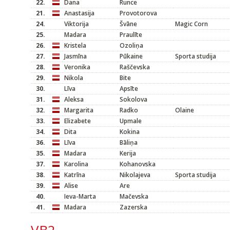
22.
Dana
Runce
21.
Anastasija
Provotorova
24.
Viktorija
Švāne
Magic Corn
25.
Madara
Praulīte
26.
Kristela
Ozoliņa
27.
Jasmīna
Pūkaine
Sporta studija
28.
Veronika
Raščevska
29.
Nikola
Bite
30.
Līva
Apsīte
31.
Aleksa
Sokolova
32.
Margarita
Radko
Olaine
33.
Elizabete
Upmale
34.
Dita
Kokina
36.
Līva
Bāliņa
35.
Madara
Kerija
37.
Karolina
Kohanovska
38.
Katrīna
Nikolajeva
Sporta studija
39.
Alise
Are
40.
Ieva-Marta
Mačevska
41.
Madara
Zazerska