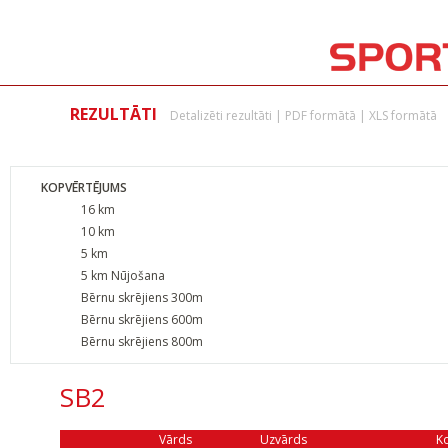
REZULTĀTI
Detalizēti rezultāti
|
PDF formātā
|
XLS formātā
KOPVĒRTĒJUMS
16 km
10 km
5 km
5 km Nūjošana
Bērnu skrējiens 300m
Bērnu skrējiens 600m
Bērnu skrējiens 800m
SB2
Vārds
Uzvārds
K