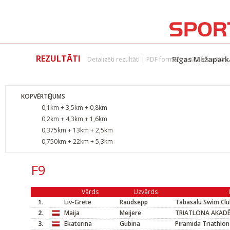
REZULTĀTI
Rīgas Mežaparka
Detalizēti rezultāti
|
PDF formātā
|
XLS formātā
KOPVĒRTĒJUMS
0,1km + 3,5km + 0,8km
0,2km + 4,3km + 1,6km
0,375km + 13km + 2,5km
0,750km + 22km + 5,3km
F9
Vārds
Uzvārds
1.
Liv-Grete
Raudsepp
Tabasalu Swim Clu
2.
Maija
Meijere
TRIATLONA AKADĒ
3.
Ekaterina
Gubina
Piramida Triathlon