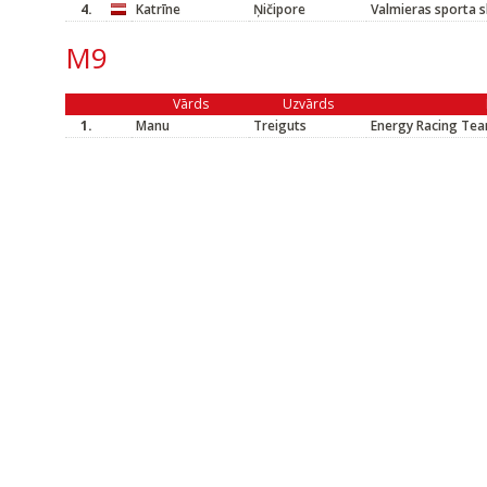
4.
Katrīne
Ņičipore
Valmieras sporta 
M9
Vārds
Uzvārds
1.
Manu
Treiguts
Energy Racing Te