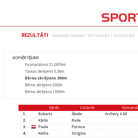
REZULTĀTI
Detalizēti rezultāti
|
PDF formātā
|
XLS formātā
KOPVĒRTĒJUMS
Pusmaratons 21,097km
Tautas skrējiens 5,3km
Bērnu skrējiens 300m
Bērnu skrējiens 500m
Bērnu skrējiens 1000m
Vārds
Uzvārds
Komand
1.
Roberts
Ābelis
Archery 4 All
2.
Kārlis
Rode
3.
Paula
Purviņa
4.
Keitia
Strigina