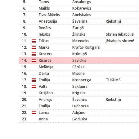
5.
Toms
Ansabergs
6.
Maikls
Kokarevičs
7.
Elvis-Miķelis
Ābelskalns
8.
Anastasija
Šavarina
Riekstiņi
9.
Renārs
Zariņš
10.
Jēkabs
Žilinsks
Skrien Jēkabpils!
11.
Edžus
Mitenieks
Jēkabpils skrien!
12.
Marks
Krafts-Roitgars
13.
Kristers
Krūmiņš
14.
Ričards
Savickis
15.
Melānija
Cērūze
16.
Dārta
Misūne
17.
Emīlija
Kronberga
TUKUMS
18.
Valts
Saklaurs
19.
Krišjānis
Krīgalis
20.
Andrejs
Šavarins
Riekstiņi
21.
Emīlija
Ludborža
22.
Laima
Adijāne
23.
Anna
Godjuka