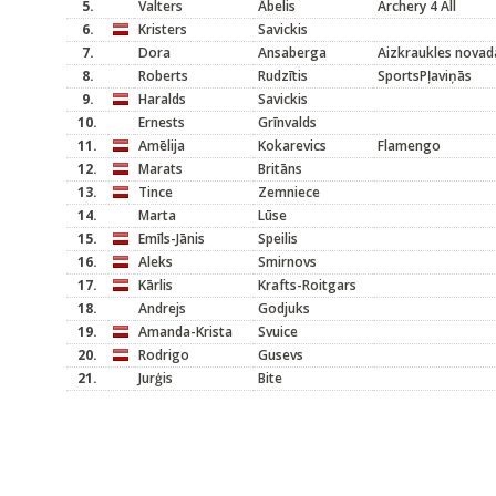
5.
Valters
Ābelis
Archery 4 All
6.
Kristers
Savickis
7.
Dora
Ansaberga
Aizkraukles novad
8.
Roberts
Rudzītis
SportsPļaviņās
9.
Haralds
Savickis
10.
Ernests
Grīnvalds
11.
Amēlija
Kokarevics
Flamengo
12.
Marats
Britāns
13.
Tince
Zemniece
14.
Marta
Lūse
15.
Emīls-Jānis
Speilis
16.
Aleks
Smirnovs
17.
Kārlis
Krafts-Roitgars
18.
Andrejs
Godjuks
19.
Amanda-Krista
Svuice
20.
Rodrigo
Gusevs
21.
Jurģis
Bite