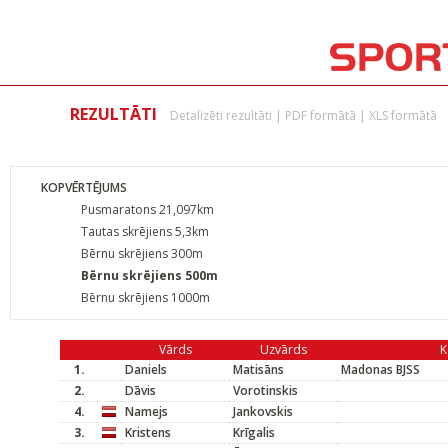
REZULTĀTI
Detalizēti rezultāti
|
PDF formātā
|
XLS formātā
KOPVĒRTĒJUMS
Pusmaratons 21,097km
Tautas skrējiens 5,3km
Bērnu skrējiens 300m
Bērnu skrējiens 500m
Bērnu skrējiens 1000m
Vārds
Uzvārds
K
1.
Daniels
Matisāns
Madonas BJSS
2.
Dāvis
Vorotinskis
4.
Namejs
Jankovskis
3.
Kristens
Krīgalis