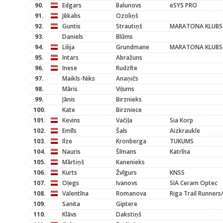
90.
Edgars
Balunovs
eSYS PRO
91.
Jēkabs
Ozoliņš
92.
Guntis
Strautiņš
MARATONA KLUBS
93.
Daniels
Blūms
94.
Lilija
Grundmane
MARATONA KLUBS
95.
Intars
Abražuns
96.
Inese
Rudzīte
97.
Maikls-Niks
Anaņičs
98.
Māris
Viļums
99.
Jānis
Birznieks
100.
Kate
Birzniece
101.
Kevins
Vačiļa
Sia Korp
102.
Emīls
Šals
Aizkraukle
103.
Ilze
Kronberga
TUKUMS
104.
Nauris
Šīmans
Katrīna
105.
Mārtiņš
Kanenieks
106.
Kurts
Žvīgurs
KNSS
107.
Oļegs
Ivanovs
SIA Ceram Optec
108.
Valentīna
Romanova
Riga Trail Runners
109.
Sanita
Giptere
110.
Klāvs
Dakstiņš