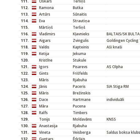
111.
Oskars
Terliņš
112.
Ramona
Butka
113.
Artūrs
Sūnaitis
114.
Eva
Strautiņa
115.
Mārtiņš
Terliņš
116.
Vladimirs
Kļavnieks
BALTAIS/SK BULTA
117.
Aigars
Zvingulis
Goldingen Cycling
118.
Valdis
Kapteinis
Aši knaši
119.
Ketija
Jekuma
120.
Kristīne
Stukule
121.
Igors
Pisarevs
AS Olpha
122.
Gints
Frišfelds
123.
Māris
Rjabuha
124.
Jānis
Paceris
SIA Stiga RM
125.
Māris
Brežinskis
126.
Dace
Hartmane
individuāli
127.
Māra
Pucena
128.
Ralfs
Timbers
129.
Tonijs
Moldavāns
KNSS
130.
Anastasija
Rjabuha
131.
Vineta
Veisberga
Saldus boksa klub
132.
Guntars
Ērkšķis