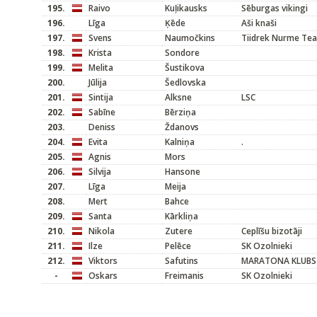
195.
Raivo
Kuļikausks
Sēburgas vikingi
196.
Līga
Ķēde
Aši knaši
197.
Svens
Naumočkins
Tiidrek Nurme Tea
198.
Krista
Sondore
199.
Melita
Šustikova
200.
Jūlija
Šedlovska
201.
Sintija
Alksne
LSC
202.
Sabīne
Bērziņa
203.
Deniss
Ždanovs
204.
Evita
Kalniņa
.
205.
Agnis
Mors
206.
Silvija
Hansone
207.
Līga
Meija
208.
Mert
Bahce
209.
Santa
Kārkliņa
210.
Nikola
Zutere
Ceplīšu bizotāji
211.
Ilze
Pelēce
SK Ozolnieki
212.
Viktors
Safutins
MARATONA KLUBS
-
Oskars
Freimanis
SK Ozolnieki