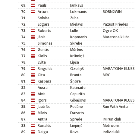
69.
Pauls
Jankavs
70.
Arturs
Lokmanis
BORN2WIN
71.
Solvita
Žube
72.
Edgars
Mielavs
Pazust Priedēs
73.
Roberts
Lulle
Ogre OK
74.
Jānis
Kopmanis
Maratona klubs
75.
Simonas
Skrebe
76.
Guntis
Mūrēns
77.
Kārlis
Krūmiņš
78.
Evita
Lipša
79.
Ringolds
Ozoliņš
MARATONA KLUBS
80.
Gita
Brante
MRC
81.
Kaspars
Šņore
82.
Ausra
Katinaite
83.
Aivis
Cepurītis
84.
Igors
Gibašovs
MARATONA KLUBS
85.
Jautrīte
Pedāne
Run With Anita
86.
Māris
Dazarts
87.
Antra
Sprēde
IM run club
88.
Ronalds
Liepiņš
Metroons
89.
Daiga
Rove
individuāli