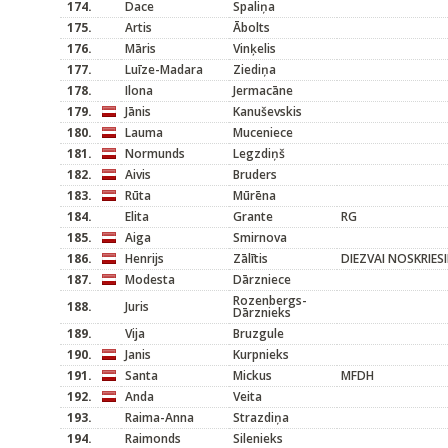
174.
Dace
Spaliņa
175.
Artis
Ābolts
176.
Māris
Vinķelis
177.
Luīze-Madara
Ziediņa
178.
Ilona
Jermacāne
179.
Jānis
Kanuševskis
180.
Lauma
Muceniece
181.
Normunds
Legzdiņš
182.
Aivis
Bruders
183.
Rūta
Mūrēna
184.
Elita
Grante
RG
185.
Aiga
Smirnova
186.
Henrijs
Zālītis
DIEZVAI NOSKRIES
187.
Modesta
Dārzniece
Rozenbergs-
188.
Juris
Dārznieks
189.
Vija
Bruzgule
190.
Janis
Kurpnieks
191.
Santa
Mickus
MFDH
192.
Anda
Veita
193.
Raima-Anna
Strazdiņa
194.
Raimonds
Silenieks