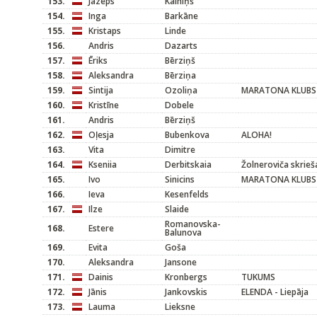
153.
Jāzeps
Kalniņš
154.
Inga
Barkāne
155.
Kristaps
Linde
156.
Andris
Dazarts
157.
Ēriks
Bērziņš
158.
Aleksandra
Bērziņa
159.
Sintija
Ozoliņa
MARATONA KLUBS
160.
Kristīne
Dobele
161.
Andris
Bērziņš
162.
Oļesja
Bubenkova
ALOHA!
163.
Vita
Dimitre
164.
Kseniia
Derbitskaia
Žolneroviča skrieš
165.
Ivo
Sinicins
MARATONA KLUBS
166.
Ieva
Kesenfelds
167.
Ilze
Slaide
Romanovska-
168.
Estere
Balunova
169.
Evita
Goša
170.
Aleksandra
Jansone
171.
Dainis
Kronbergs
TUKUMS
172.
Jānis
Jankovskis
ELENDA - Liepāja
173.
Lauma
Lieksne