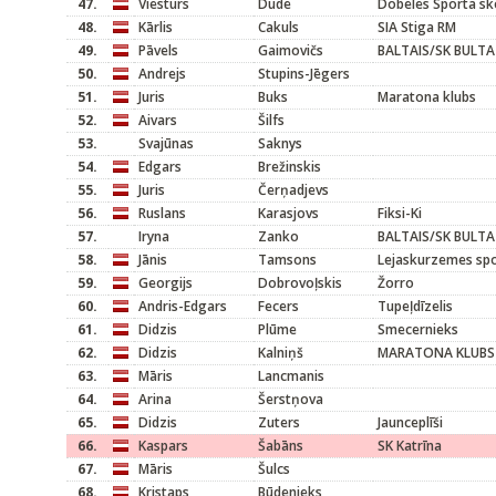
47.
Viesturs
Dude
Dobeles Sporta sk
48.
Kārlis
Cakuls
SIA Stiga RM
49.
Pāvels
Gaimovičs
BALTAIS/SK BULTA
50.
Andrejs
Stupins-Jēgers
51.
Juris
Buks
Maratona klubs
52.
Aivars
Šilfs
53.
Svajūnas
Saknys
54.
Edgars
Brežinskis
55.
Juris
Čerņadjevs
56.
Ruslans
Karasjovs
Fiksi-Ki
57.
Iryna
Zanko
BALTAIS/SK BULTA
58.
Jānis
Tamsons
Lejaskurzemes sp
59.
Georgijs
Dobrovoļskis
Žorro
60.
Andris-Edgars
Fecers
Tupeļdīzelis
61.
Didzis
Plūme
Smecernieks
62.
Didzis
Kalniņš
MARATONA KLUBS
63.
Māris
Lancmanis
64.
Arina
Šerstņova
65.
Didzis
Zuters
Jaunceplīši
66.
Kaspars
Šabāns
SK Katrīna
67.
Māris
Šulcs
68.
Kristaps
Būdenieks