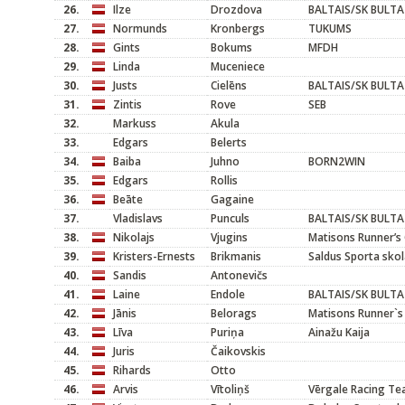
26.
Ilze
Drozdova
BALTAIS/SK BULTA
27.
Normunds
Kronbergs
TUKUMS
28.
Gints
Bokums
MFDH
29.
Linda
Muceniece
30.
Justs
Cielēns
BALTAIS/SK BULTA
31.
Zintis
Rove
SEB
32.
Markuss
Akula
33.
Edgars
Belerts
34.
Baiba
Juhno
BORN2WIN
35.
Edgars
Rollis
36.
Beāte
Gagaine
37.
Vladislavs
Punculs
BALTAIS/SK BULTA
38.
Nikolajs
Vjugins
Matisons Runner’s 
39.
Kristers-Ernests
Brikmanis
Saldus Sporta sko
40.
Sandis
Antonevičs
41.
Laine
Endole
BALTAIS/SK BULTA
42.
Jānis
Belorags
Matisons Runner`s
43.
Līva
Puriņa
Ainažu Kaija
44.
Juris
Čaikovskis
45.
Rihards
Otto
46.
Arvis
Vītoliņš
Vērgale Racing T