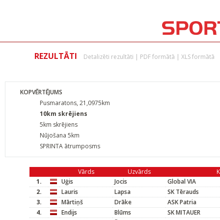
REZULTĀTI
Detalizēti rezultāti
|
PDF formātā
|
XLS formātā
KOPVĒRTĒJUMS
Pusmaratons, 21,0975km
10km skrējiens
5km skrējiens
Nūjošana 5km
SPRINTA ātrumposms
Vārds
Uzvārds
1.
Uģis
Jocis
Global VIA
2.
Lauris
Lapsa
SK Tērauds
3.
Mārtiņš
Drāke
ASK Patria
4.
Endijs
Blūms
SK MITAUER