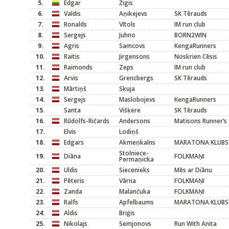
5.
Edgar
Žigis
6.
Valdis
Aņikejevs
SK Tērauds
7.
Ronalds
Vītols
IM run club
8.
Sergejs
Juhno
BORN2WIN
9.
Agris
Samcovs
KengaRunners
10.
Raitis
Jirgensons
Noskrien Cēsis
11.
Raimonds
Zeps
IM run club
12.
Arvis
Grencbergs
SK Tērauds
13.
Mārtiņš
Skuja
14.
Sergejs
Maslobojevs
KengaRunners
15.
Santa
Višķere
SK Tērauds
16.
Rūdolfs-Ričards
Andersons
Matisons Runner’s 
17.
Elvis
Lodiņš
18.
Edgars
Akmeņkalns
MARATONA KLUBS
Stolniece-
19.
Diāna
FOLKMAŅI
Permaņicka
20.
Uldis
Siecenieks
Mēs ar Diānu
21.
Pēteris
Vārna
FOLKMAŅI
22.
Zanda
Malančuka
FOLKMAŅI
23.
Ralfs
Apfelbaums
MARATONA KLUBS
24.
Aldis
Briģis
25.
Nikolajs
Semjonovs
Run With Anita