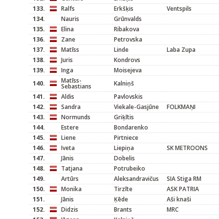
133.
Ralfs
Erkšķis
Ventspils
134.
Nauris
Grūnvalds
135.
Elina
Ribakova
136.
Zane
Petrovska
137.
Matīss
Linde
Laba Zupa
138.
Juris
Kondrovs
139.
Inga
Moisejeva
Matīss-
140.
Kalniņš
Sebastians
141.
Aldis
Pavlovskis
142.
Sandra
Viekale-Gasjūne
FOLKMAŅI
143.
Normunds
Griķītis
144.
Estere
Bondarenko
145.
Liene
Pirtniece
146.
Iveta
Liepiņa
SK METROONS
147.
Jānis
Dobelis
148.
Tatjana
Potrubeiko
149.
Artūrs
Aleksandravičus
SIA Stiga RM
150.
Monika
Tirzīte
ASK PATRIA
151.
Jānis
Ķēde
Aši knaši
152.
Didzis
Brants
MRC