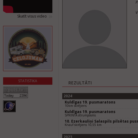
P
V
Skatīt visus video
STATISTIKA
REZULTĀTI
2024
Kuldīgas 19. pusmaratons
10km skrējiens
Kuldīgas 19. pusmaratons
SPRINTA ātrumposms
10. Ezerkauliņi Salaspils pilsētas pu
Knauf skrējiens 10,55 km
2023