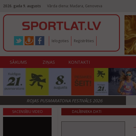
2026. gada 9. augusts
Vārda diena: Madara, Genoveva
Ielogoties
Reģistrēties
SĀKUMS
ZIŅAS
KONTAKTI
ROJAS PUSMARATONA FESTIVĀLS 2026
SACENSĪBU VIDEO
DALĪBNIEKA DATI