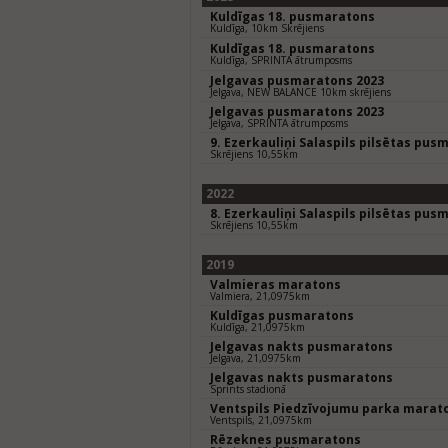
Kuldīgas 18. pusmaratons
Kuldīga, 10km Skrējiens
Kuldīgas 18. pusmaratons
Kuldīga, SPRINTA ātrumposms
Jelgavas pusmaratons 2023
Jelgava, NEW BALANCE 10km skrējiens
Jelgavas pusmaratons 2023
Jelgava, SPRINTA ātrumposms
9. Ezerkauliņi Salaspils pilsētas pus
Skrējiens 10,55km
2022
8. Ezerkauliņi Salaspils pilsētas pus
Skrējiens 10,55km
2019
Valmieras maratons
Valmiera, 21,0975km
Kuldīgas pusmaratons
Kuldīga, 21,0975km
Jelgavas nakts pusmaratons
Jelgava, 21,0975km
Jelgavas nakts pusmaratons
Sprints stadionā
Ventspils Piedzīvojumu parka marat
Ventspils, 21,0975km
Rēzeknes pusmaratons