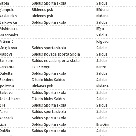
Vītola
Saldus Sporta skola
Saldus
Ķempele
Blīdenes psk
Blīdene
Kazlauskis
Blīdenes psk
Blīdene
Zalkovska
Saldus Sporta skola
Saldus
Pilsētniece
Rīga
Mazdrevics
Saldus
Krūmiņš
Jelgava
Meļņikova
Saldus sporta skola
Saldus
Rjabovs
Saldus novada sporta Skola
Saldus
Banzens
Saldus novada sporta skola
Saldus
Seržante
FOLKMAŅI
Bērze
Dubulta
Saldus Sporta skola
Saldus
Zandere
Džudo klubs Saldus
Saldus
Ipoļitova
Blīdenes psk
Blīdene
Baikova
Saldus Sporta skola
Saldus
Roks-Ubarts
Džudo klubs Saldus
Saldus
Zīle
Saldus Sporta skola
Saldus
Apse
Saldus sporta skola
Saldus
Konrāds
Saldus Sporta skola
Saldus
Līcis
Saldus Sporta skola
Brocēni
Dakša
Saldus Sporta skola
Saldus