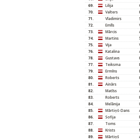
69.
Lilija
70.
Valters
71.
Vladimirs
72.
Emīls
73.
Mārcis
74.
Martins
75.
Vija
76.
Katalina
78.
Gustavs
77.
Teiksma
79.
Ermīns
80.
Roberts
81.
Ainārs
82.
Matīss
83.
Roberts
84.
Melānija
85.
Mārtiņš-Dans
86.
Sofija
87.
Toms
88.
Krists
89.
Mārtiņš