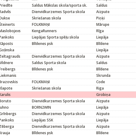
Priedīte
Saldus Mākslas skola/sporta sk.
Saldus
Radvils
Dienvidkurzemes Sporta skola
Aizpute
Dukse
Skriešanas skola
Piņķi
Šteinerts
FOLKMAŅI
Mārupe
Maslobojevs
KengaRunners
Rīga
Pankoks
Liepājas Sporta spēļu skola
Liepāja
Kāposts
Blīdenes psk
Blīdene
Goļinska
Liepāja
Zeltagrauds
Dienvidkurzemes Sporta skola
Aizpute
Vildnere
Saldus Sporta skola
Saldus
Freibergs
Blīdenes psk
Blīdene
Liekmanis
Skrunda
Brazovskis
FOLKMAŅI
Code
Klapote
Skriešanas skola
Riga
Karulis
Grobiņa
Boruto
Dienvidkurzemes Sporta skola
Aizpute
Juhno
BORN2WIN
Liepāja
Grīnbergs
Dienvidkurzemes Sporta skola
Aizpute
Pankoks
Liepājas SSK
Liepāja
Zēberga
Dienvidkurzemes Sporta skola
Aizpute
Krauja
Blīdenes psk
Blīdene