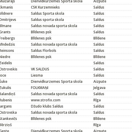
Muižarājs
Dienvidkurzemes Sporta skola
Aizpute
Ekmanis
CSK Kurzemnieks
Saldus
Vildnere
Saldus Sporta skola
Saldus
Dmitrijevs
Saldus sporta skola
Saldus
Bīmane
Saldus novada sporta skola
Saldus
Grants
Blīdenes psk
Saldus
Freibergs
Blīdenes psk
Blīdene
Vīndedzis
Saldus novada sporta skola
Saldus
Reinsons
Saldus Florbols
Saldus
Niedre
Blīdenes psk
Blīdene
Zeidelis
Saldus
Ostrovskis
VK SALDUS
Saldus
Joce
Liesma
Saldus
Šuke
Dienvidkurzemes Sporta skola
Aizpute
Zukulis
FOLKMAŅI
Jelgava
Balandiņš
Saldus novada sporta skola
Saldus
Rubenis
www.strofix.com
Rīga
Jargans
Džudo klubs Saldus
Saldus
Ostrovska
Saldus novada sporta skola
Saldus
Stankevičs
Blīdenes psk
Blīdene
Bērziņš
Rīga
Geste
Dienvidkurzemes Sporta skola
Aizpute