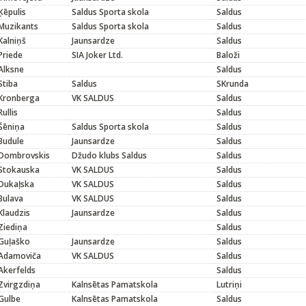
Ķēpulis
Saldus Sporta skola
Saldus
Muzikants
Saldus Sporta skola
Saldus
Kalniņš
Jaunsardze
Saldus
Priede
SIA Joker Ltd.
Baloži
Alksne
Saldus
Stiba
Saldus
SKrunda
Kronberga
VK SALDUS
Saldus
Rullis
Saldus
Šēniņa
Saldus Sporta skola
Saldus
Budule
Jaunsardze
Saldus
Dombrovskis
Džudo klubs Saldus
Saldus
Stokauska
VK SALDUS
Saldus
Dukaļska
VK SALDUS
Saldus
Bulava
VK SALDUS
Saldus
Klaudzis
Jaunsardze
Saldus
Ziediņa
Saldus
Guļaško
Jaunsardze
Saldus
Adamoviča
VK SALDUS
Saldus
Akerfelds
Saldus
Zvirgzdiņa
Kalnsētas Pamatskola
Lutriņi
Gulbe
Kalnsētas Pamatskola
Saldus