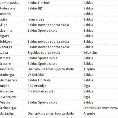
Dombrovskis
Saldus Florbols
Saldus
Andersons
Saldus BJC
Saldus
Bīmanis
Saldus
Upīte
Jaunsardze
Saldus
Siliņa
Saldus novada sporta skola
Saldus
Mazrims
Saldus Sporta skola
Saldus
Aigars
Saldus
Bobkova
Saldus novada sporta skola
Saldus
Nāburgs
Saldus novada sporta skola
Saldus
Lauva
Siguldas sporta skola
Inčukalns
Atmats
Saldus Sporta skola
Saldus
Krecere
Saldus Sporta skola
Saldus
Bahmanis
Dienvidkurzemes Sporta skola
Aizpute
Krinberga
VK SALDUS
Saldus
Mālmeisters
Saldus Florbols
Saldus
Budjko
RSS Arkādija
Rīga
Vīndedze
TIKSC/Druvas vsk.
Saldus
Lavrentjeva
Rīga
Petruks
Saldus Sporta skola
Saldus
Šteinberga
Dienvidkurzemes nova
Muižarāja
Dienvidkurzemes Sporta skola
Aizpute