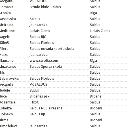
Vecgaile
VK SALDUS
Saldus
Homanis
Džudo klubs Saldus
Saldus
Stonka
Riga
Vasiļevska
Saldus
Saldus
Kiršteina
Jaunsardze
Saldus
Medisone
Lielais Ciems
Lielais Ciems
Vaģelis
Saldus BJC
Saldus
Bāliņš
Saldus Florbols
Saldus
Allere
Saldus novada sporta skola
Saldus
Heize
Jaunsardze
Saldus
Klaucane
www.strofix.com
Rīga
Muzikante
Saldus Sporta skola
Saldus
Tils
Saldus
Zabarovskis
Saldus Florbols
Saldus
Vecgailis
VK SALDUS
Saldus
Budule
Buduļi
Saldus
Buce
Blīdenes psk
Blīdene
Rozentāle
TIKSC
Saldus
Loladze
Saldus NSS airēšana
Brocēni
Doineko
Saldus BJC
Saldus
Kirma
Brocēni
Timofejeva
Jaunsardze
Saldus