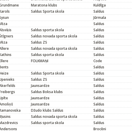
Grundmane
Maratona klubs
Kuldīga
Karols
Saldus Sporta skola
Saldus
Sysun
Jūrmala
Vēza
Saldus
Alsviķis
Saldus sporta skola
Saldus
Štīgners
Saldus novada sporta skola
Saldus
Vēza
Saldus ZS
Saldus
Allere
Saldus novada sporta skola
Saldus
Kathins
Saldus sporta skola
Saldus
Ellere
FOLKMAŅI
Code
Bents
Saldus
Heize
Saldus Sporta skola
Saldus
Upenieks
Saldus ZS
Saldus
Akerfelds
Jaunsardze
Saldus
Freibergs
Saldus Boksa klubs
Saldus
Upīte
Jaunsardze
Saldus
Amoliņš
Jaunsardze
Saldus
Ramanovska
Džudo klubs Saldus
Saldus
Bļusins
Saldus novada sporta skola
Saldus
Mazdrevics
Saldus sporta skola
Saldus
Andersons
Brocēni