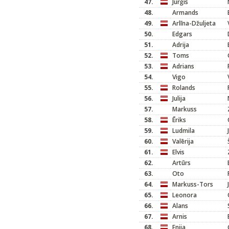
47.
Jurģis
48.
Armands
49.
Arlīna-Džuljeta
50.
Edgars
51.
Adrija
52.
Toms
53.
Adrians
54.
Vigo
55.
Rolands
56.
Julija
57.
Markuss
58.
Ēriks
59.
Ludmila
60.
Valērija
61.
Elvis
62.
Artūrs
63.
Oto
64.
Markuss-Tors
65.
Leonora
66.
Alans
67.
Arnis
68.
Enija