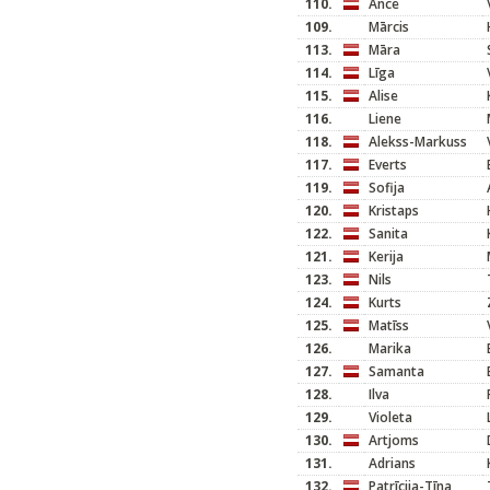
110.
Ance
109.
Mārcis
113.
Māra
114.
Līga
115.
Alise
116.
Liene
118.
Alekss-Markuss
117.
Everts
119.
Sofija
120.
Kristaps
122.
Sanita
121.
Kerija
123.
Nils
124.
Kurts
125.
Matīss
126.
Marika
127.
Samanta
128.
Ilva
129.
Violeta
130.
Artjoms
131.
Adrians
132.
Patrīcija-Tīna