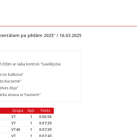
ozentālam pa pēdām 2025" / 16.03.2025
1300m ar laika kontroli "Gavilējošie
ts no balkona"
sts Kurzemē"
zīves deja"
arka ainava ar Fauniem"
Grupa
Apļi
Finišs
VT
1
0:06:56
VT
1
0:07:39
VT40
1
0:07:39
VT
1
0:07:43