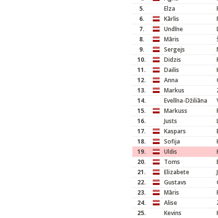
5.
Elza
6.
Kārlis
7.
Undīne
8.
Māris
9.
Sergejs
10.
Didzis
11.
Dailis
12.
Anna
13.
Markus
14.
Evelīna-Džiliāna
15.
Markuss
16.
Justs
17.
Kaspars
18.
Sofija
19.
Uldis
20.
Toms
21.
Elizabete
22.
Gustavs
23.
Māris
24.
Alise
25.
Kevins