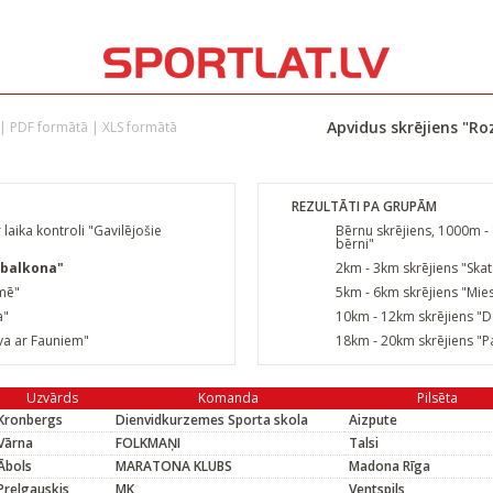
Apvidus skrējiens "R
|
PDF formātā
|
XLS formātā
REZULTĀTI PA GRUPĀM
laika kontroli "Gavilējošie
Bērnu skrējiens, 1000m - 
bērni"
 balkona"
2km - 3km skrējiens "Ska
emē"
5km - 6km skrējiens "Mie
a"
10km - 12km skrējiens "D
va ar Fauniem"
18km - 20km skrējiens "P
Uzvārds
Komanda
Pilsēta
Kronbergs
Dienvidkurzemes Sporta skola
Aizpute
Vārna
FOLKMAŅI
Talsi
Ābols
MARATONA KLUBS
Madona Rīga
Prelgauskis
MK
Ventspils