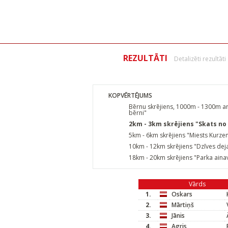
REZULTĀTI
Detalizēti rezultāti
KOPVĒRTĒJUMS
Bērnu skrējiens, 1000m - 1300m ar 
bērni"
2km - 3km skrējiens "Skats no
5km - 6km skrējiens "Miests Kurz
10km - 12km skrējiens "Dzīves dej
18km - 20km skrējiens "Parka aina
Vārds
1.
Oskars
2.
Mārtiņš
3.
Jānis
4.
Agris