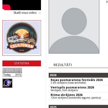
V
Skatīt visus video
STATISTIKA
REZULTĀTI
2026
Rojas pusmaratona festivāls 2026
3 km skrējiens (trase sertificēta)
Ventspils pusmaratons 2026
Ventspils, 5km skrējiens
Ritma skrējiens 2026
12km skrējiens (kombinēts segums, apvidus)
2025