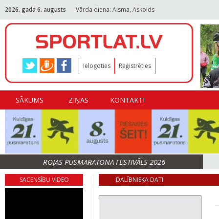
2026. gada 6. augusts
Vārda diena: Aisma, Askolds
Ielogoties
Reģistrēties
SĀKUMS
ZIŅAS
KONTAKTI
ROJAS PUSMARATONA FESTIVĀLS 2026
SACENSĪBU VIDEO
DALĪBNIEKA DATI