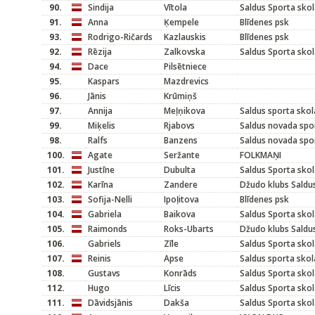
90.
Sindija
Vītola
Saldus Sporta sko
91.
Anna
Ķempele
Blīdenes psk
93.
Rodrigo-Ričards
Kazlauskis
Blīdenes psk
92.
Rēzija
Zalkovska
Saldus Sporta sko
94.
Dace
Pilsētniece
95.
Kaspars
Mazdrevics
96.
Jānis
Krūmiņš
97.
Annija
Meļņikova
Saldus sporta skol
99.
Miķelis
Rjabovs
Saldus novada spo
98.
Ralfs
Banzens
Saldus novada spo
100.
Agate
Seržante
FOLKMAŅI
101.
Justīne
Dubulta
Saldus Sporta sko
102.
Karīna
Zandere
Džudo klubs Saldu
103.
Sofija-Nelli
Ipoļitova
Blīdenes psk
104.
Gabriela
Baikova
Saldus Sporta sko
105.
Raimonds
Roks-Ubarts
Džudo klubs Saldu
106.
Gabriels
Zīle
Saldus Sporta sko
107.
Reinis
Apse
Saldus sporta skol
108.
Gustavs
Konrāds
Saldus Sporta sko
112.
Hugo
Līcis
Saldus Sporta sko
111.
Dāvidsjānis
Dakša
Saldus Sporta sko