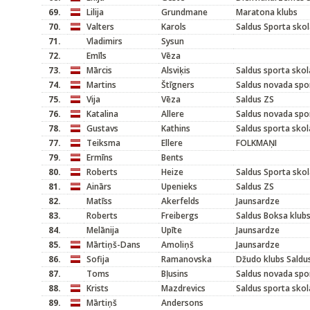
69.
Lilija
Grundmane
Maratona klubs
70.
Valters
Karols
Saldus Sporta sko
71.
Vladimirs
Sysun
72.
Emīls
Vēza
73.
Mārcis
Alsviķis
Saldus sporta sk
74.
Martins
Štīgners
Saldus novada spo
75.
Vija
Vēza
Saldus ZS
76.
Katalina
Allere
Saldus novada spo
78.
Gustavs
Kathins
Saldus sporta skol
77.
Teiksma
Ellere
FOLKMAŅI
79.
Ermīns
Bents
80.
Roberts
Heize
Saldus Sporta sko
81.
Ainārs
Upenieks
Saldus ZS
82.
Matīss
Akerfelds
Jaunsardze
83.
Roberts
Freibergs
Saldus Boksa klub
84.
Melānija
Upīte
Jaunsardze
85.
Mārtiņš-Dans
Amoliņš
Jaunsardze
86.
Sofija
Ramanovska
Džudo klubs Saldu
87.
Toms
Bļusins
Saldus novada spo
88.
Krists
Mazdrevics
Saldus sporta skol
89.
Mārtiņš
Andersons