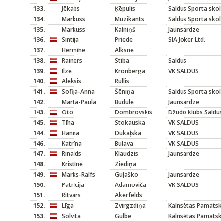
133.
Jēkabs
Ķēpulis
Saldus Sporta sko
134.
Markuss
Muzikants
Saldus Sporta sko
135.
Markuss
Kalniņš
Jaunsardze
136.
Sintija
Priede
SIA Joker Ltd.
137.
Hermīne
Alksne
138.
Rainers
Stiba
Saldus
139.
Ilze
Kronberga
VK SALDUS
140.
Aleksis
Rullis
141.
Sofija-Anna
Šēniņa
Saldus Sporta sko
142.
Marta-Paula
Budule
Jaunsardze
143.
Oto
Dombrovskis
Džudo klubs Saldu
145.
Tīna
Stokauska
VK SALDUS
144.
Hanna
Dukaļska
VK SALDUS
146.
Katrīna
Bulava
VK SALDUS
147.
Rinalds
Klaudzis
Jaunsardze
148.
Kristīne
Ziediņa
149.
Marks-Ralfs
Guļaško
Jaunsardze
150.
Patrīcija
Adamoviča
VK SALDUS
151.
Ritvars
Akerfelds
152.
Līga
Zvirgzdiņa
Kalnsētas Pamats
153.
Solvita
Gulbe
Kalnsētas Pamats