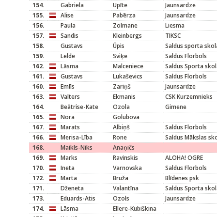
154.
Gabriela
Upīte
Jaunsardze
155.
Alise
Pabērza
Jaunsardze
156.
Paula
Zolmane
Liesma
157.
Sandis
Kleinbergs
TIKSC
158.
Gustavs
Ūpis
Saldus sporta skol
159.
Lelde
Sviķe
Saldus Florbols
162.
Lāsma
Malceniece
Saldus Sporta sko
161.
Gustavs
Lukaševics
Saldus Florbols
160.
Emīls
Zariņš
Jaunsardze
163.
Valters
Ekmanis
CSK Kurzemnieks
164.
Beātrise-Kate
Ozola
Gimene
165.
Nora
Golubova
167.
Marats
Albiņš
Saldus Florbols
166.
Merisa-Lība
Rone
Saldus Mākslas sk
168.
Maikls-Niks
Anaņičs
169.
Marks
Ravinskis
ALOHA! OGRE
170.
Ineta
Varnovska
Saldus Florbols
172.
Marta
Bruža
Blīdenes psk
171.
Dženeta
Valantīna
Saldus Sporta sko
173.
Eduards-Atis
Ozols
Jaunsardze
174.
Lāsma
Ellere-Kubiškina