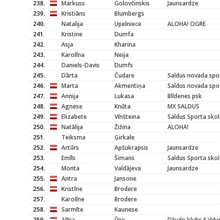
238.
Markuss
Golovčinskis
Jaunsardze
239.
Kristiāns
Blumbergs
240.
Natalija
Upelniece
ALOHA! OGRE
241.
Kristine
Dumfa
242.
Asja
Kharina
243.
Karolīna
Neija
244.
Daniels-Davis
Dumfs
245.
Dārta
Čudare
Saldus novada spo
246.
Marta
Akmentiņa
Saldus novada spo
247.
Annija
Lukasa
Blīdenes psk
248.
Agnese
Knūta
MX SALDUS
249.
Elizabete
Vīnšteina
Saldus Sporta sko
250.
Natālija
Žižina
ALOHA!
251.
Teiksma
Ģirkale
252.
Artūrs
Apšukrapsis
Jaunsardze
253.
Emīls
Šimans
Saldus Sporta sko
254.
Monta
Valdājeva
Jaunsardze
255.
Antra
Jansone
256.
Kristīne
Brodere
257.
Karolīne
Brodere
258.
Sarmīte
Kaunese
259.
Alīna
Ūpe
Džudo klubs Saldu