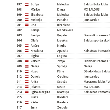
197.
Sofija
Malecka
Saldus Boks klubs
198.
Mārīte
Daga
MX SALDUS
199.
Elizabete
Malecka
Saldus Boks klubs
200.
Melānija
Pūkaine
Jaunsardze
201.
Una
Birzniece
202.
Keisija
Mazdrevica
203.
Seidija
Ķepale
Dienvidkurzemes S
204.
Olafs
Ligeikis
Saldus sporta skol
205.
Ainārs
Naglis
206.
Kristiana
Apuļska
Kalnsētas Pamats
207.
Sigita
Logina
208.
Valters
Zveja
Dienvidkurzemes S
209.
Nellija
Sproģe
Nellija
210.
Hugo
Pūne
Džudo klubs Saldu
212.
Daliela
Ozoliņa
Jaunsardze
211.
Anita
Sebeža
Maratona klubs/ Ve
213.
Jolanta
Uzule
MX SALDUS
214.
Egita-Margita
Krastiņa
Kalnsētas Pamats
215.
Kurts
Broders
216.
Kārlis
Broders
217.
Enija
Zeidele