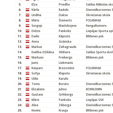
5.
Elza
Priedīte
Saldus Mākslas sko
6.
Kārlis
Radvils
Dienvidkurzemes S
7.
Undīne
Dukse
Skriešanas skola
8.
Māris
Šteinerts
FOLKMAŅI
9.
Sergejs
Maslobojevs
KengaRunners
10.
Didzis
Pankoks
Liepājas Sporta sp
11.
Dailis
Kāposts
Blīdenes psk
12.
Anna
Goļinska
13.
Markus
Zeltagrauds
Dienvidkurzemes S
14.
Evelīna-Džiliāna
Vildnere
Saldus Sporta sko
15.
Markuss
Freibergs
Blīdenes psk
16.
Justs
Liekmanis
17.
Kaspars
Brazovskis
FOLKMAŅI
18.
Sofija
Klapote
Skriešanas skola
19.
Uldis
Karulis
20.
Toms
Boruto
Dienvidkurzemes S
21.
Elizabete
Juhno
BORN2WIN
22.
Gustavs
Grīnbergs
Dienvidkurzemes S
23.
Māris
Pankoks
Liepājas SSK
24.
Alise
Zēberga
Dienvidkurzemes S
25.
Kevins
Krauja
Blīdenes psk