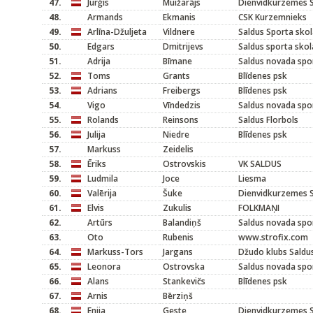
47.
Jurģis
Muižarājs
Dienvidkurzemes S
48.
Armands
Ekmanis
CSK Kurzemnieks
49.
Arlīna-Džuljeta
Vildnere
Saldus Sporta sko
50.
Edgars
Dmitrijevs
Saldus sporta skol
51.
Adrija
Bīmane
Saldus novada spo
52.
Toms
Grants
Blīdenes psk
53.
Adrians
Freibergs
Blīdenes psk
54.
Vigo
Vīndedzis
Saldus novada spo
55.
Rolands
Reinsons
Saldus Florbols
56.
Julija
Niedre
Blīdenes psk
57.
Markuss
Zeidelis
58.
Ēriks
Ostrovskis
VK SALDUS
59.
Ludmila
Joce
Liesma
60.
Valērija
Šuke
Dienvidkurzemes S
61.
Elvis
Zukulis
FOLKMAŅI
62.
Artūrs
Balandiņš
Saldus novada spo
63.
Oto
Rubenis
www.strofix.com
64.
Markuss-Tors
Jargans
Džudo klubs Saldu
65.
Leonora
Ostrovska
Saldus novada spo
66.
Alans
Stankevičs
Blīdenes psk
67.
Arnis
Bērziņš
68.
Enija
Geste
Dienvidkurzemes S