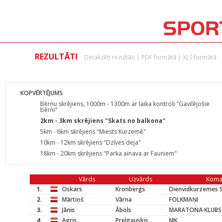
REZULTĀTI
Detalizēti rezultāti
|
PDF formātā
|
XLS formātā
KOPVĒRTĒJUMS
Bērnu skrējiens, 1000m - 1300m ar laika kontroli "Gavilējošie
bērni"
2km - 3km skrējiens "Skats no balkona"
5km - 6km skrējiens "Miests Kurzemē"
10km - 12km skrējiens "Dzīves deja"
18km - 20km skrējiens "Parka ainava ar Fauniem"
Vārds
Uzvārds
Koma
1.
Oskars
Kronbergs
Dienvidkurzemes S
2.
Mārtiņš
Vārna
FOLKMAŅI
3.
Jānis
Ābols
MARATONA KLUBS
4.
Agris
Prelgauskis
MK