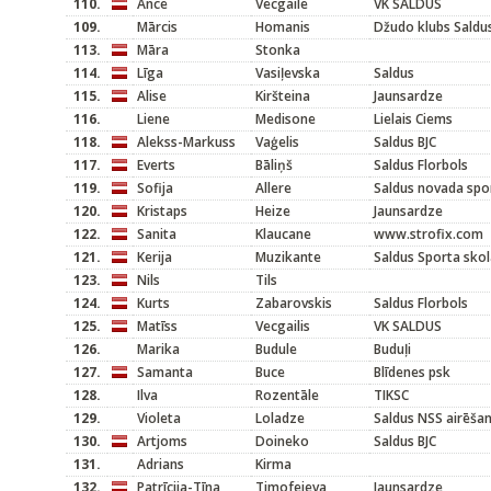
110.
Ance
Vecgaile
VK SALDUS
109.
Mārcis
Homanis
Džudo klubs Saldu
113.
Māra
Stonka
114.
Līga
Vasiļevska
Saldus
115.
Alise
Kiršteina
Jaunsardze
116.
Liene
Medisone
Lielais Ciems
118.
Alekss-Markuss
Vaģelis
Saldus BJC
117.
Everts
Bāliņš
Saldus Florbols
119.
Sofija
Allere
Saldus novada spo
120.
Kristaps
Heize
Jaunsardze
122.
Sanita
Klaucane
www.strofix.com
121.
Kerija
Muzikante
Saldus Sporta sko
123.
Nils
Tils
124.
Kurts
Zabarovskis
Saldus Florbols
125.
Matīss
Vecgailis
VK SALDUS
126.
Marika
Budule
Buduļi
127.
Samanta
Buce
Blīdenes psk
128.
Ilva
Rozentāle
TIKSC
129.
Violeta
Loladze
Saldus NSS airēša
130.
Artjoms
Doineko
Saldus BJC
131.
Adrians
Kirma
132.
Patrīcija-Tīna
Timofejeva
Jaunsardze