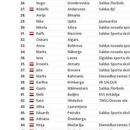
26.
Hugo
Dombrovskis
Saldus Florbols
27.
Rūdolfs
Andersons
Saldus BJC
28.
Anrijs
Bīmanis
29.
Niks
Upīte
Jaunsardze
30.
Nikola
Siliņa
Saldus novada spo
31.
Ralfs
Mazrims
Saldus Sporta sko
32.
Oskars
Aigars
33.
Anna
Bobkova
Saldus novada spo
34.
Marks
Nāburgs
Saldus novada spo
36.
Ieva
Lauva
Siguldas sporta sk
35.
Ernests
Atmats
Saldus Sporta sko
37.
Jete
Krecere
Saldus Sporta sko
39.
Marks
Bahmanis
Dienvidkurzemes S
38.
Karlīna
Krinberga
VK SALDUS
40.
Gusts
Mālmeisters
Saldus Florbols
41.
Nelli
Budjko
RSS Arkādija
42.
Kate
Vīndedze
TIKSC/Druvas vsk.
43.
Alīna
Lavrentjeva
45.
Eduards
Petruks
Saldus Sporta sko
46.
Adriana
Šteinberga
44.
Kitija
Muižarāja
Dienvidkurzemes S