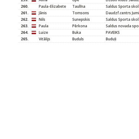
260.
Paula-Elizabete
Taulīna
Saldus Sporta sko
261.
Jānis
Tomsons
Daudzf.centrs Jum
262.
Nils
Sunepskis
Saldus Sporta sko
263.
Paula
Pērkona
Saldus novada spo
264.
Luize
Buka
PAVEIKS
265.
Vitālijs
Buduls
Buduļi