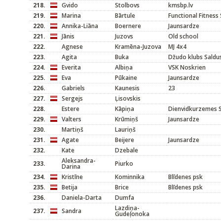
218.
Gvido
Stolbovs
kmsbp.lv
219.
Marina
Bārtule
Functional Fitnes
220.
Annika-Liāna
Boernere
Jaunsardze
221.
Jānis
Juzovs
Old school
222.
Agnese
Kramēna-Juzova
MJ 4x4
223.
Agita
Buka
Džudo klubs Saldu
224.
Everita
Albiņa
VSK Noskrien
225.
Eva
Pūkaine
Jaunsardze
226.
Gabriels
Kaunesis
23
227.
Sergejs
Ļisovskis
228.
Estere
Kāpiņa
Dienvidkurzemes S
229.
Valters
Krūmiņš
Jaunsardze
230.
Martiņš
Lauriņš
231.
Agate
Beijere
Jaunsardze
232.
Kate
Dzebale
Aleksandra-
233.
Piurko
Darina
234.
Kristīne
Kominnika
Blīdenes psk
235.
Betija
Brice
Blīdenes psk
236.
Daniela-Darta
Dumfa
Lazdiņa-
237.
Sandra
Gudeļonoka