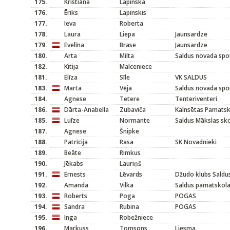
175.
Kristiāna
Lapinska
176.
Ēriks
Lapinskis
177.
Ieva
Roberta
178.
Laura
Liepa
Jaunsardze
179.
Evelīna
Brase
Jaunsardze
180.
Arta
Milta
Saldus novada spo
182.
Kitija
Malceniece
181.
Elīza
Sīle
VK SALDUS
183.
Marta
Vēja
Saldus novada spo
184.
Agnese
Tetere
Tenteriventeri
186.
Dārta-Anabella
Zubaviča
Kalnsētas Pamats
185.
Luīze
Normante
Saldus Mākslas sk
187.
Agnese
Šnipke
188.
Patrīcija
Rasa
SK Novadnieki
189.
Beāte
Rimkus
190.
Jēkabs
Lauriņš
191.
Ernests
Lēvards
Džudo klubs Saldu
192.
Amanda
Vilka
Saldus pamatskol
193.
Roberts
Poga
POGAS
194.
Sandra
Rubina
POGAS
195.
Inga
Robežniece
196.
Markuss
Tomsons
Liesma