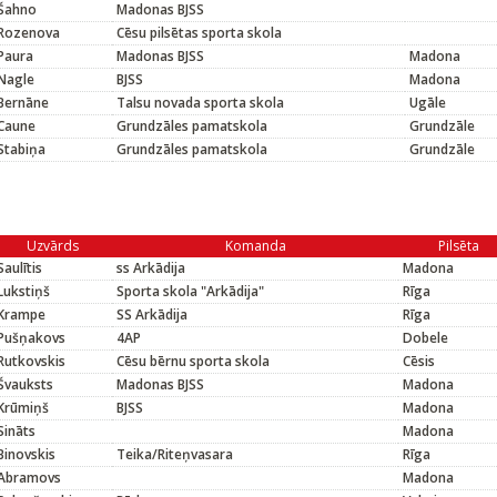
Šahno
Madonas BJSS
Rozenova
Cēsu pilsētas sporta skola
Paura
Madonas BJSS
Madona
Nagle
BJSS
Madona
Bernāne
Talsu novada sporta skola
Ugāle
Caune
Grundzāles pamatskola
Grundzāle
Stabiņa
Grundzāles pamatskola
Grundzāle
Uzvārds
Komanda
Pilsēta
Saulītis
ss Arkādija
Madona
Lukstiņš
Sporta skola "Arkādija"
Rīga
Krampe
SS Arkādija
Rīga
Pušņakovs
4AP
Dobele
Rutkovskis
Cēsu bērnu sporta skola
Cēsis
Švauksts
Madonas BJSS
Madona
Krūmiņš
BJSS
Madona
Sināts
Madona
Binovskis
Teika/Riteņvasara
Rīga
Abramovs
Madona