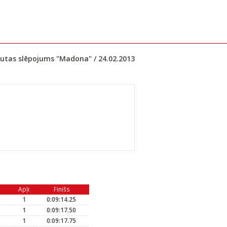
utas slēpojums "Madona" / 24.02.2013
Apļi
Finišs
1
0:09:14.25
1
0:09:17.50
1
0:09:17.75