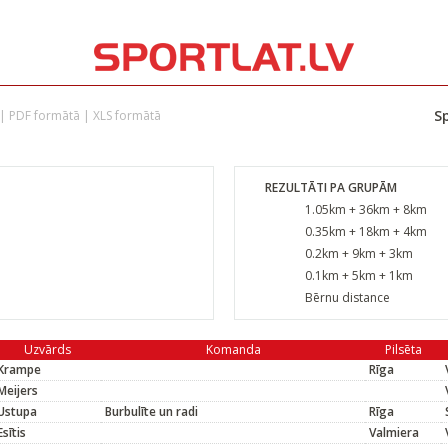
Sp
|
PDF formātā
|
XLS formātā
REZULTĀTI PA GRUPĀM
1.05km + 36km + 8km
0.35km + 18km + 4km
0.2km + 9km + 3km
0.1km + 5km + 1km
Bērnu distance
Uzvārds
Komanda
Pilsēta
Krampe
Rīga
Meijers
Ustupa
Burbulīte un radi
Rīga
Esītis
Valmiera