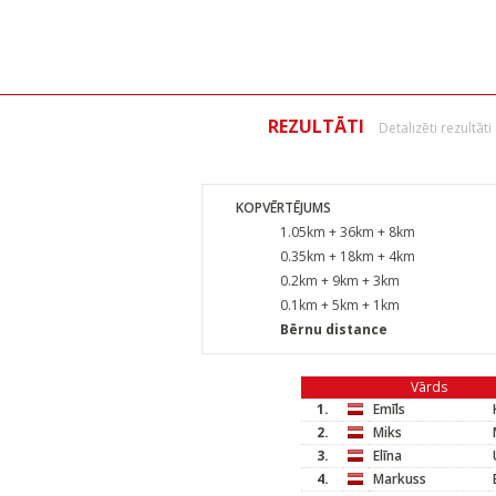
REZULTĀTI
Detalizēti rezultāti
KOPVĒRTĒJUMS
1.05km + 36km + 8km
0.35km + 18km + 4km
0.2km + 9km + 3km
0.1km + 5km + 1km
Bērnu distance
Vārds
1.
Emīls
2.
Miks
3.
Elīna
4.
Markuss