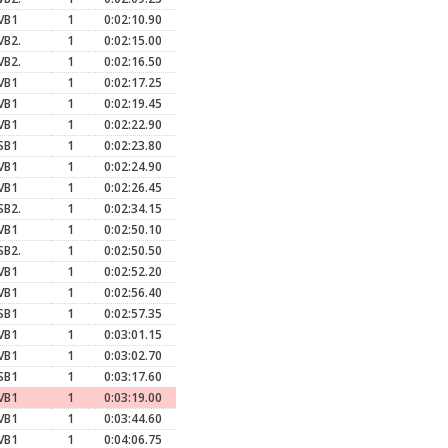
VB1
1
0:02:10.90
VB2.
1
0:02:15.00
VB2.
1
0:02:16.50
VB1
1
0:02:17.25
VB1
1
0:02:19.45
VB1
1
0:02:22.90
SB1
1
0:02:23.80
VB1
1
0:02:24.90
VB1
1
0:02:26.45
SB2.
1
0:02:34.15
VB1
1
0:02:50.10
SB2.
1
0:02:50.50
VB1
1
0:02:52.20
VB1
1
0:02:56.40
SB1
1
0:02:57.35
VB1
1
0:03:01.15
VB1
1
0:03:02.70
SB1
1
0:03:17.60
VB1
1
0:03:19.00
VB1
1
0:03:44.60
VB1
1
0:04:06.75