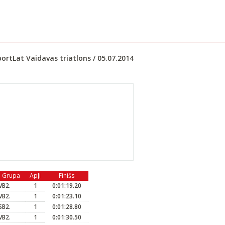
ortLat Vaidavas triatlons / 05.07.2014
Grupa
Apļi
Finišs
VB2.
1
0:01:19.20
VB2.
1
0:01:23.10
SB2.
1
0:01:28.80
VB2.
1
0:01:30.50