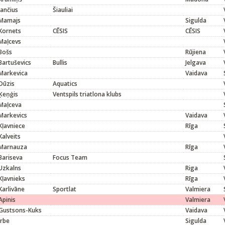
Jančius
Šiauliai
Mamajs
Sigulda
Kornets
CĒSIS
CĒSIS
Maļcevs
Bošs
Rūjiena
Bartuševics
Bullis
Jelgava
Markevica
Vaidava
Dūzis
Aquatics
Ķeņģis
Ventspils triatlona klubs
Maļceva
Markevics
Vaidava
Kļavniece
Rīga
Kalveits
Marnauza
Rīga
Bariseva
Focus Team
Uzkalns
Riga
Kļavnieks
Rīga
Karlivāne
Sportlat
Valmiera
Apinis
Valmiera
Gustsons-Kuks
Vaidava
Irbe
Sigulda