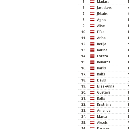
5.
Madara
6.
Jaroslavs
7.
Jēkabs
8.
Agnis
9.
Alise
10.
Elīza
11.
Arīna
12.
Betija
13.
Karīna
14.
Loreta
15.
Renards
16.
Kārlis
17.
Ralfs
18.
Dāvis
19.
Elīza-Anna
20.
Gustavs
21.
Ralfs
22.
Kristiāna
23.
Amanda
24.
Marta
25.
Aksels
26.
Kaspars