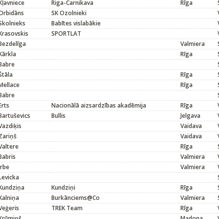
Kļavniece
Riga-Carnikava
Rīga
Orbidāns
SK Ozolnieki
Skolnieks
Babītes vislabākie
Krasovskis
SPORTLAT
Bezdelīga
Valmiera
Kārkla
Rīga
Babre
Štāla
Rīga
Mellace
Rīga
Babre
Erts
Nacionālā aizsardzības akadēmija
Rīga
Bartuševics
Bullis
Jelgava
Vazdiķis
Vaidava
Zariņš
Vaidava
Valtere
Rīga
Babris
Valmiera
Irbe
Valmiera
Levicka
Kundziņa
Kundziņi
Rīga
Kalniņa
Burkānciems@Co
Valmiera
Veģeris
TREK Team
Rīga
Krūmiņš
Madona