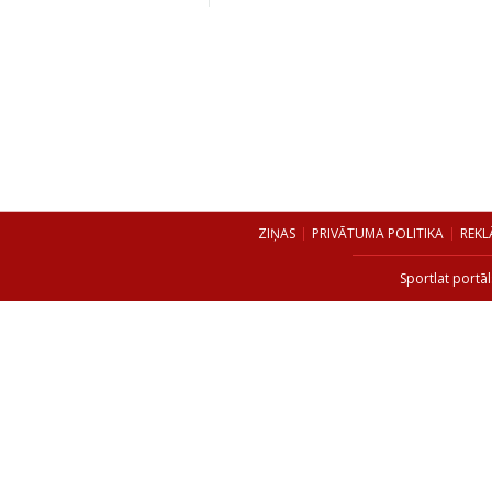
ZIŅAS
PRIVĀTUMA POLITIKA
REKL
Sportlat portāl