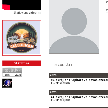
P
V
Skatīt visus video
STATISTIKA
REZULTĀTI
2026
45. skrējiens "Apkārt Vaidavas ezer
11,7km skrējiens
2025
44. skrējiens "Apkārt Vaidavas ezer
11,7km skrējiens