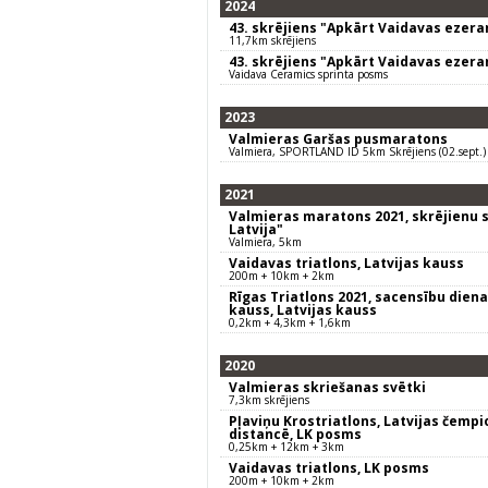
2024
43. skrējiens "Apkārt Vaidavas ezer
11,7km skrējiens
43. skrējiens "Apkārt Vaidavas ezer
Vaidava Ceramics sprinta posms
2023
Valmieras Garšas pusmaratons
Valmiera, SPORTLAND ID 5km Skrējiens (02.sept.)
2021
Valmieras maratons 2021, skrējienu s
Latvija"
Valmiera, 5km
Vaidavas triatlons, Latvijas kauss
200m + 10km + 2km
Rīgas Triatlons 2021, sacensību diena,
kauss, Latvijas kauss
0,2km + 4,3km + 1,6km
2020
Valmieras skriešanas svētki
7,3km skrējiens
Pļaviņu Krostriatlons, Latvijas čemp
distancē, LK posms
0,25km + 12km + 3km
Vaidavas triatlons, LK posms
200m + 10km + 2km