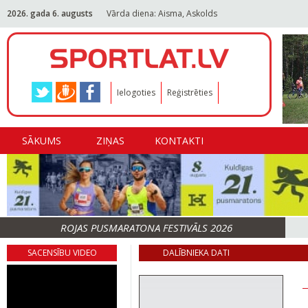
2026. gada 6. augusts
Vārda diena: Aisma, Askolds
Ielogoties
Reģistrēties
SĀKUMS
ZIŅAS
KONTAKTI
ROJAS PUSMARATONA FESTIVĀLS 2026
SACENSĪBU VIDEO
DALĪBNIEKA DATI