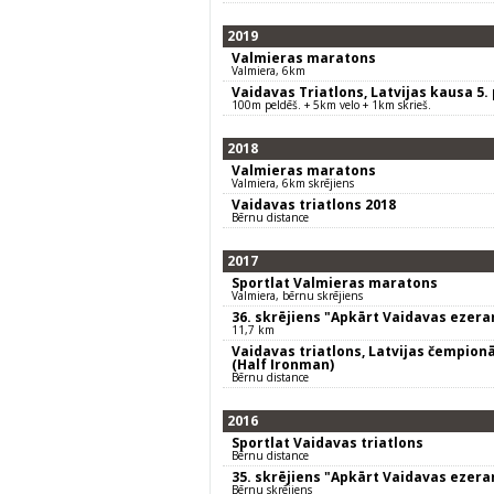
2019
Valmieras maratons
Valmiera, 6km
Vaidavas Triatlons, Latvijas kausa 5
100m peldēš. + 5km velo + 1km skrieš.
2018
Valmieras maratons
Valmiera, 6km skrējiens
Vaidavas triatlons 2018
Bērnu distance
2017
Sportlat Valmieras maratons
Valmiera, bērnu skrējiens
36. skrējiens "Apkārt Vaidavas ezer
11,7 km
Vaidavas triatlons, Latvijas čempion
(Half Ironman)
Bērnu distance
2016
Sportlat Vaidavas triatlons
Bērnu distance
35. skrējiens "Apkārt Vaidavas ezer
Bērnu skrējiens