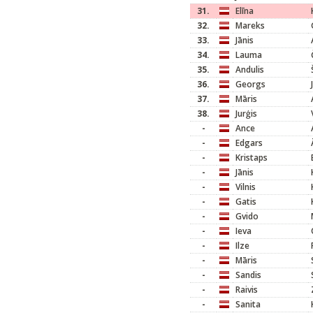
31.
Elīna
32.
Mareks
33.
Jānis
34.
Lauma
35.
Andulis
36.
Georgs
37.
Māris
38.
Jurģis
-
Ance
-
Edgars
-
Kristaps
-
Jānis
-
Vilnis
-
Gatis
-
Gvido
-
Ieva
-
Ilze
-
Māris
-
Sandis
-
Raivis
-
Sanita