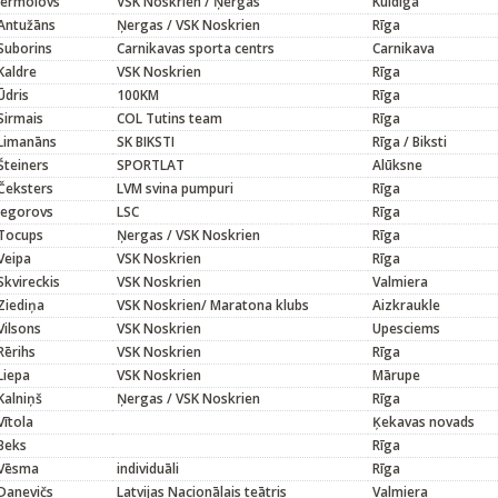
Jermolovs
VSK Noskrien / Ņergas
Kuldīga
Antužāns
Ņergas / VSK Noskrien
Rīga
Suborins
Carnikavas sporta centrs
Carnikava
Kaldre
VSK Noskrien
Rīga
Ūdris
100KM
Rīga
Sirmais
COL Tutins team
Rīga
Limanāns
SK BIKSTI
Rīga / Biksti
Šteiners
SPORTLAT
Alūksne
Čeksters
LVM svina pumpuri
Rīga
Jegorovs
LSC
Rīga
Tocups
Ņergas / VSK Noskrien
Rīga
Veipa
VSK Noskrien
Rīga
Skvireckis
VSK Noskrien
Valmiera
Ziediņa
VSK Noskrien/ Maratona klubs
Aizkraukle
Vilsons
VSK Noskrien
Upesciems
Rērihs
VSK Noskrien
Rīga
Liepa
VSK Noskrien
Mārupe
Kalniņš
Ņergas / VSK Noskrien
Rīga
Vītola
Ķekavas novads
Beks
Rīga
Vēsma
individuāli
Rīga
Danevičs
Latvijas Nacionālais teātris
Valmiera