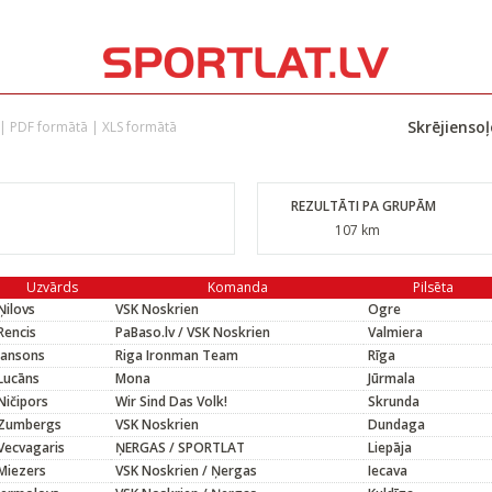
Skrējienso
|
PDF formātā
|
XLS formātā
REZULTĀTI PA GRUPĀM
107 km
Uzvārds
Komanda
Pilsēta
Ņilovs
VSK Noskrien
Ogre
Rencis
PaBaso.lv / VSK Noskrien
Valmiera
Jansons
Riga Ironman Team
Rīga
Lucāns
Mona
Jūrmala
Ničipors
Wir Sind Das Volk!
Skrunda
Zumbergs
VSK Noskrien
Dundaga
Vecvagaris
ŅERGAS / SPORTLAT
Liepāja
Miezers
VSK Noskrien / Ņergas
Iecava