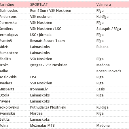
Karlivāne
SPORTLAT
Valmiera
Gaļinovskis
Run 4 Sun / VSK Noskrien
Rīga
Andersons
VSK noskrien
Kuldīga
Čerņevska
VSK Noskrien
Rīga
Šmidlers
VSK Noskrien / LSC
Salaspils / Rīga
Jermolajevs
LSC / Jūrmala
Rīga
Avotiņš
Resnais Susurs Team
Rīga
Vidzis
Laimaskoks
Rubene
Aumeistere
Laimaskoks
Ābelītis
VSK Noskrien
Rīga
Broks
Ņergas / VSK Noskrien
Madona
Kaibe
Kocēnu novads
Kozlovskis
OSC
Rīga
Kveders
VSK Noskrien
Rīga
Musperts
Ironman.lv
Cēsis
Ozola
Laimaskoks
Rīga
Pavāre
Laimaskoks
Sokolovskis
Putnudārza Plostnieki
Kuldīga
Svarinskis
Nordea
Rīga
Zeltīts
Laimaskoks
Kolna
Mežmalas MTB
Madona