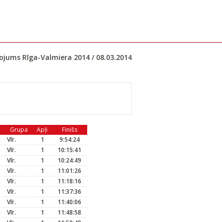
ļojums Rīga-Valmiera 2014 / 08.03.2014
Grupa
Apļi
Finišs
Vīr.
1
9:54:24
Vīr.
1
10:15:41
Vīr.
1
10:24:49
Vīr.
1
11:01:26
Vīr.
1
11:18:16
Vīr.
1
11:37:36
Vīr.
1
11:40:06
Vīr.
1
11:48:58