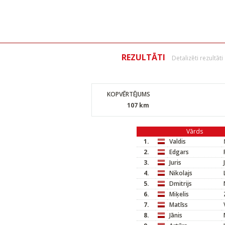
REZULTĀTI
Detalizēti rezultāti
KOPVĒRTĒJUMS
107 km
Vārds
1.
Valdis
2.
Edgars
3.
Juris
4.
Nikolajs
5.
Dmitrijs
6.
Miķelis
7.
Matīss
8.
Jānis