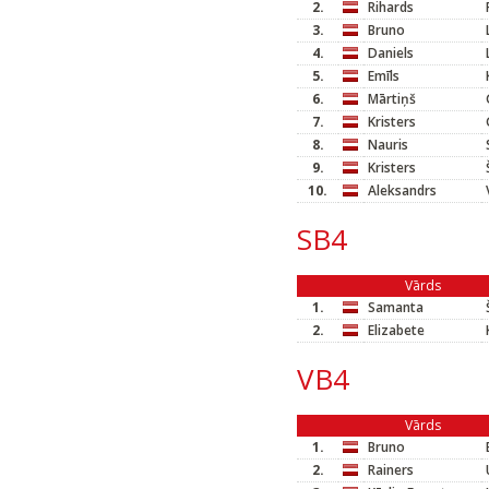
2.
Rihards
3.
Bruno
4.
Daniels
5.
Emīls
6.
Mārtiņš
7.
Kristers
8.
Nauris
9.
Kristers
10.
Aleksandrs
SB4
Vārds
1.
Samanta
2.
Elizabete
VB4
Vārds
1.
Bruno
2.
Rainers