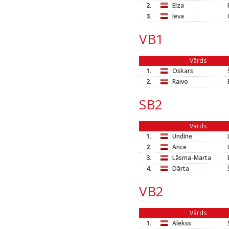
2.
Elza
3.
Ieva
VB1
Vārds
1.
Oskars
2.
Raivo
SB2
Vārds
1.
Undīne
2.
Ance
3.
Lāsma-Marta
4.
Dārta
VB2
Vārds
1.
Alekss