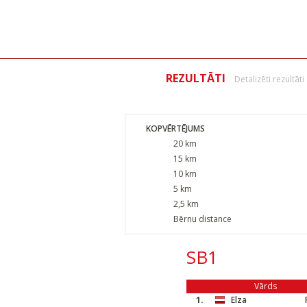
REZULTĀTI
Detalizēti rezultāti
KOPVĒRTĒJUMS
20 km
15 km
10 km
5 km
2,5 km
Bērnu distance
SB1
Vārds
1.
Elza