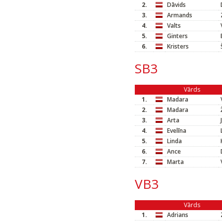
2.
Dāvids
3.
Armands
4.
Valts
5.
Ginters
6.
Kristers
SB3
Vārds
1.
Madara
2.
Madara
3.
Arta
4.
Evelīna
5.
Linda
6.
Ance
7.
Marta
VB3
Vārds
1.
Adrians