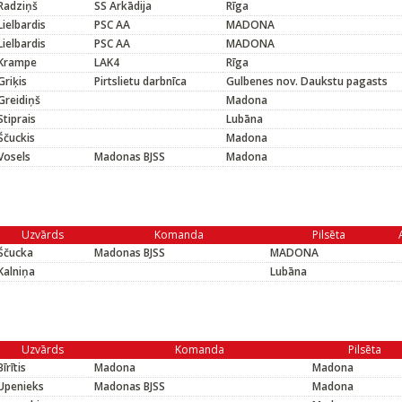
Radziņš
SS Arkādija
Rīga
Lielbardis
PSC AA
MADONA
Lielbardis
PSC AA
MADONA
Krampe
LAK4
Rīga
Griķis
Pirtslietu darbnīca
Gulbenes nov. Daukstu pagasts
Greidiņš
Madona
Stiprais
Lubāna
Ščuckis
Madona
Vosels
Madonas BJSS
Madona
Uzvārds
Komanda
Pilsēta
Ščucka
Madonas BJSS
MADONA
Kalniņa
Lubāna
Uzvārds
Komanda
Pilsēta
Bīrītis
Madona
Madona
Upenieks
Madonas BJSS
Madona