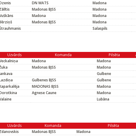
Dzenis
DN WATS
Madona
Zālītis
Madonas BJSS
Madona
Vuškāns
Madona
Madona
Bērziņš
Madonas BJSS
Madona
Štrauhmanis
Salaspils
Uzvārds
Komanda
Pilsēta
Veckalniņa
Madona
Madona
Žuka
Madonas BJSS
Madona
Jankava
Gulbene
Lazdiņa
Gulbenes BJSS
Gulbene
Kaparkalēja
MADONAS BJSS
Madona
Dorotkina
Agnese Caune
Madona
Valaine
Lubāna
Uzvārds
Komanda
Pilsēta
Zdanovskis
Madonas BJSS
Madona