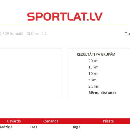
Ta
|
PDF formātā
|
XLS formātā
REZULTĀTI PA GRUPĀM
20 km
15 km
10 km
5 km
2,5 km
Bērnu distance
Uzvārds
Komanda
Pilsēta
Radziņa
LMT
Rīga