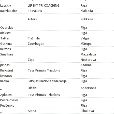
Lepskiy
LEPSKY TRI COACHING
Riga
Baltriukaite
TK Pajuris
Klaipeda
_
Artūrs
Rukkalns
Ozerskis
Rīga
Rieksts
Rīga
Tattar
TriSmile
Valga
Gutkina
Zoorbagan
Mārupe
Berzins
Rīga
Smalkais
Mazsalaca
_
Zoja
Nesterova
Jundas
Kadrina
Riekstiņš
Tavs Pirmais Triatlons
Rīga
Kvasovs
Riga
Broka
Latvijas Biatlona federācija
Rīga
_
Didzis
Andersons
Apkalns
Tavs Pirmais Triatlons
Rīga
Postalovskis
Rīga
Pedčenko
Rīga
_
Aļona
Ribakova