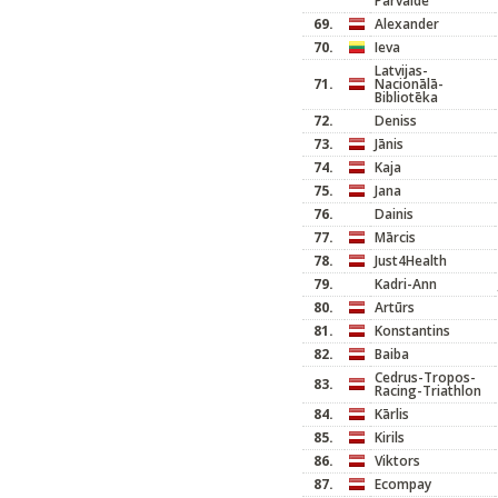
Pārvalde
69.
Alexander
70.
Ieva
Latvijas-
71.
Nacionālā-
Bibliotēka
72.
Deniss
73.
Jānis
74.
Kaja
75.
Jana
76.
Dainis
77.
Mārcis
78.
Just4Health
79.
Kadri-Ann
80.
Artūrs
81.
Konstantins
82.
Baiba
Cedrus-Tropos-
83.
Racing-Triathlon
84.
Kārlis
85.
Kirils
86.
Viktors
87.
Ecompay