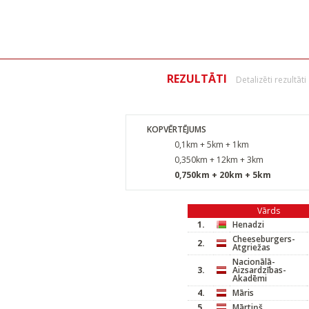
REZULTĀTI
Detalizēti rezultāti
KOPVĒRTĒJUMS
0,1km + 5km + 1km
0,350km + 12km + 3km
0,750km + 20km + 5km
Vārds
1.
Henadzi
Cheeseburgers-
2.
Atgriežas
Nacionālā-
3.
Aizsardzības-
Akadēmi
4.
Māris
5.
Mārtiņš