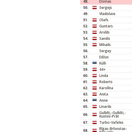
48.
Domas
50.
Sergejs
49.
Vladislavs
51.
Olafs
52.
Guntars
53.
Arvīds
54.
Sandis
55.
Mihails
56.
Sergey
57.
Edžus
58.
Külli
59.
44+
60.
Linda
61.
Roberts
62.
Karolīna
63.
Anita
64.
Anne
65.
Linards
Gulbīti,-Gulbīti,-
66.
Kustini-Prāt
67.
Turbo-Vafeles
Rīgas-Brīvostas-
68.