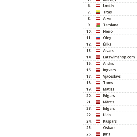
6.
Lmd.lv
7.
Titas
8.
Arvis
9.
Tatsiana
10.
Neiro
11.
Oleg
12.
Ēriks
13.
Aivars
14.
Latswimshop.com
15.
Andris
16.
Ingvars
17.
Vjačeslavs
18.
Toms
19.
Matīss
20.
Edgars
21.
Mārcis
23.
Edgars
22.
Uldis
24.
Kaspars
25.
Oskars
26.
Juris