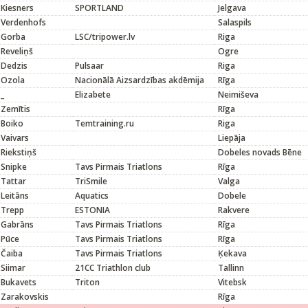
Kiesners
SPORTLAND
Jelgava
Verdenhofs
Salaspils
Gorba
LSC/tripower.lv
Riga
Reveliņš
Ogre
Dedzis
Pulsaar
Riga
Ozola
Nacionālā Aizsardzības akdēmija
Rīga
_
Elizabete
Neimiševa
Zemītis
Rīga
Boiko
Temtraining.ru
Riga
Vaivars
Liepāja
Riekstiņš
Dobeles novads Bēne
Snipke
Tavs Pirmais Triatlons
Rīga
Tattar
TriSmile
Valga
Leitāns
Aquatics
Dobele
Trepp
ESTONIA
Rakvere
Gabrāns
Tavs Pirmais Triatlons
Rīga
Pūce
Tavs Pirmais Triatlons
Rīga
Čaiba
Tavs Pirmais Triatlons
Ķekava
Siimar
21CC Triathlon club
Tallinn
Bukavets
Triton
Vitebsk
Zarakovskis
Rīga