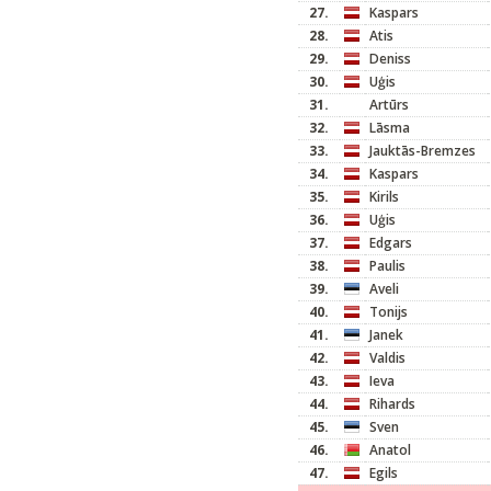
27.
Kaspars
28.
Atis
29.
Deniss
30.
Uģis
31.
Artūrs
32.
Lāsma
33.
Jauktās-Bremzes
34.
Kaspars
35.
Kirils
36.
Uģis
37.
Edgars
38.
Paulis
39.
Aveli
40.
Tonijs
41.
Janek
42.
Valdis
43.
Ieva
44.
Rihards
45.
Sven
46.
Anatol
47.
Egils