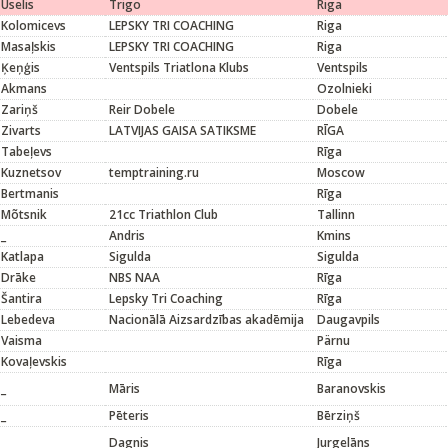
Uselis
Trigo
Riga
Kolomicevs
LEPSKY TRI COACHING
Riga
Masaļskis
LEPSKY TRI COACHING
Riga
Ķeņģis
Ventspils Triatlona Klubs
Ventspils
Akmans
Ozolnieki
Zariņš
Reir Dobele
Dobele
Zivarts
LATVIJAS GAISA SATIKSME
RĪGA
Tabeļevs
Rīga
Kuznetsov
temptraining.ru
Moscow
Bertmanis
Rīga
Mõtsnik
21cc Triathlon Club
Tallinn
_
Andris
Kmins
Katlapa
Sigulda
Sigulda
Drāke
NBS NAA
Rīga
Šantira
Lepsky Tri Coaching
Rīga
Lebedeva
Nacionālā Aizsardzības akadēmija
Daugavpils
Vaisma
Pärnu
Kovaļevskis
Rīga
_
Māris
Baranovskis
_
Pēteris
Bērziņš
_
Dagnis
Jurgelāns