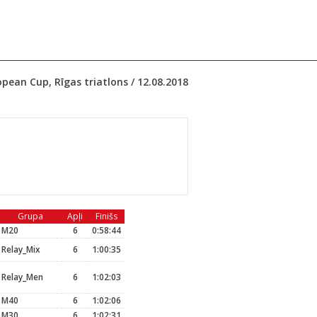
pean Cup, Rīgas triatlons / 12.08.2018
Grupa
Apļi
Finišs
M20
6
0:58:44
Relay_Mix
6
1:00:35
Relay_Men
6
1:02:03
M40
6
1:02:06
M30
6
1:02:31