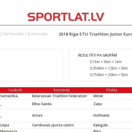
2018 Riga ETU Triathlon Junior Euro
|
PDF formātā
|
XLS formātā
REZULTĀTI PA GRUPĀM
0,1km + 5km + 1km
0,350km + 12km + 3km
0,750km + 20km + 5km
Uzvārds
Komanda
Pilsēta
Semashka
Belarussian Triathlon Federation
Minsk
_
Elīna-Sanda
Zaķe
_
Arturs
Hofmanis
Liepa
Carnikavas sporta centrs
Kalngale
Marnauza
Rīga