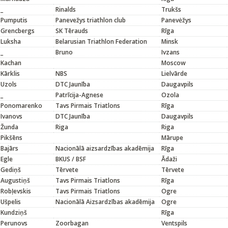
_
Rinalds
Trukšs
Pumputis
Panevežys triathlon club
Panevėžys
Grencbergs
SK Tērauds
Rīga
Luksha
Belarusian Triathlon Federation
Minsk
_
Bruno
Ivzans
Kachan
Moscow
Kārklis
NBS
Lielvārde
Uzols
DTC Jaunība
Daugavpils
_
Patrīcija-Agnese
Ozola
Ponomarenko
Tavs Pirmais Triatlons
Rīga
Ivanovs
DTC Jaunība
Daugavpils
Žunda
Riga
Riga
Pikšēns
Mārupe
Bajārs
Nacionālā aizsardzības akadēmija
Rīga
Egle
BKUS / BSF
Ādaži
Gediņš
Tērvete
Tērvete
Augustiņš
Tavs Pirmais Triatlons
Rīga
Robļevskis
Tavs Pirmais Triatlons
Ogre
Ušpelis
Nacionālā Aizsardzības akadēmija
Ogre
Kundziņš
Rīga
Perunovs
Zoorbagan
Ventspils