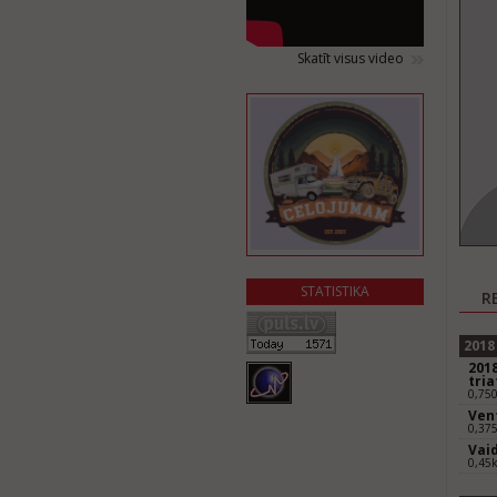
Skatīt visus video
STATISTIKA
R
2018
2018
tria
0,75
Vent
0,37
Vaid
0,45k