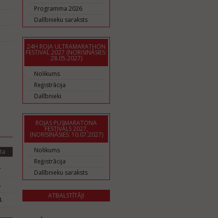
Programma 2026
Dalībnieku saraksts
24H ROJA ULTRAMARATHON
FESTIVAL 2027 (NORISINĀSIES:
28.05.2027)
Nolikums
Reģistrācija
Dalībnieki
ROJAS PUSMARATONA
FESTIVĀLS 2027,
(NORISINĀSIES: 10.07.2027)
Nolikums
ta
Reģistrācija
.
Dalībnieku saraksts
.
ATBALSTĪTĀJI
.