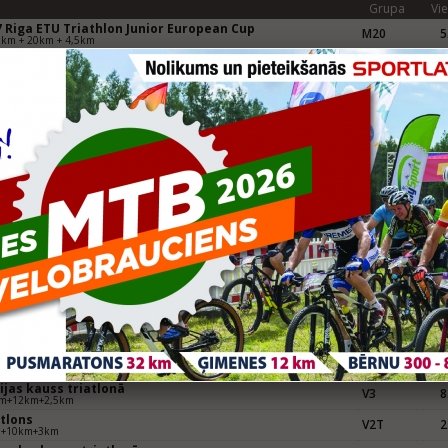
Grupa
Vie
7 Riga ETU Triathlon Junior European Cup
M20
5
0km + 20km + 4,5km
gavpils pusmaratons
V
17
avpils, Pusmaratons 21,0975 km
Grupa
Vie
rtlat Valmieras maratons (LČ maratona skrējienā)
VT
10
era, Tautas skrējiens 6,2 km
rtland Jelgavas nakts pusmaratons
VT
18
va, Tautas skrējiens 5 km
Grupa
Vie
tlona Supersprints (LK, LČ)
M
D
5+10+2.5
Grupa
Vie
V3,
ijas čempionāts triatlona sprintā / Baltic Triathlon
tautas
14
lenge 7.p.
klase
m peldēš. + 12km velo + 2,5km skrieš.
Grupa
Vie
ijas kauss triatlonā
V3
8
m+12km+2,5km
atlons
V2T
2
m+10km+3km