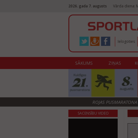
2026. gada 7. augusts
Vārda diena: M
Ielogoties
SĀKUMS
ZIŅAS
K
ROJAS PUSMARATONA F
SACENSĪBU VIDEO