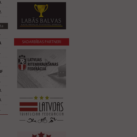
.
.
ta
.
SADARBĪBAS PARTNERI
.
.
.
NF
.
.
.
.