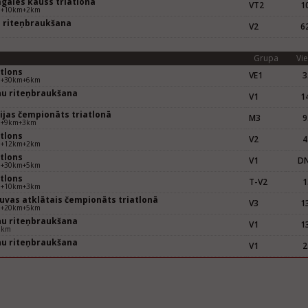
gales kauss triatlonā
VT2
10
m+10km+2km
 riteņbraukšana
V2
62
m
Grupa
Vie
atlons
VE1
3
m+30km+6km
nu riteņbraukšana
V1
14
m
ijas čempionāts triatlonā
M3
9
m+9km+3km
atlons
V2
4
m+12km+2km
atlons
V1
D
m+30km+5km
atlons
T-V2
1
m+10km+3km
tuvas atklātais čempionāts triatlonā
V3
13
m+20km+5km
nu riteņbraukšana
V1
13
5km
nu riteņbraukšana
V1
2
m