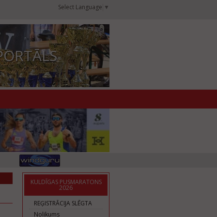
Select Language
▼
PORTĀLS
KULDĪGAS PUSMARATONS
2026
REĢISTRĀCIJA SLĒGTA
Nolikums