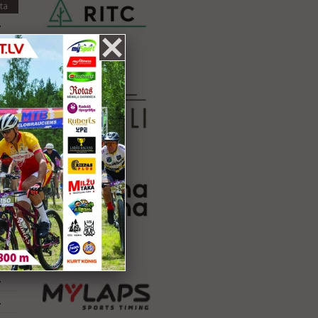
ta
.
3.
ta
6.
9.
ta
NF
ta
.
ta
.
.