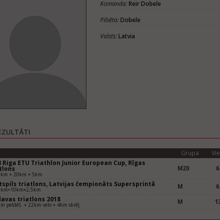
Komanda:
Reir Dobele
Pilsēta:
Dobele
Valsts:
Latvia
EZULTĀTI
Grupa
Vie
 Riga ETU Triathlon Junior European Cup, Rīgas
M20
6
tlons
0km + 20km + 5km
spils triatlons, Latvijas čempionāts Supersprintā
M
6
5km+10km+2,5km
avas triatlons 2018
M
13
m peldēš. + 22km velo + 4km skrēj.