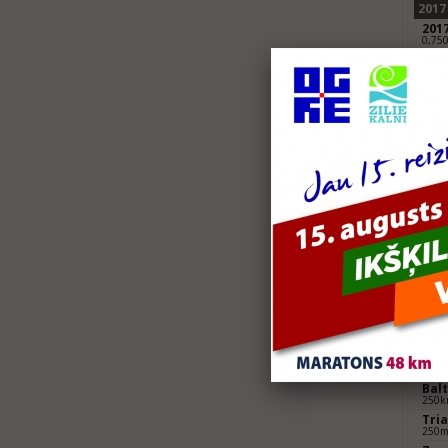
2017
201
0,75
Dau
Daug
2016
Spo
Valmi
Spo
Jelga
2014
Tria
0.37
2010
Latv
Chal
0,25k
2007
Balt
250k
Tri
250