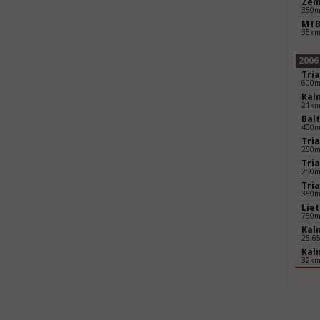
Zem
350
MTB
35k
2006
Tri
600
Kal
21k
Balt
400
Tri
250
Tri
250
Tri
350
Lie
750
Kal
25.6
Kal
32k