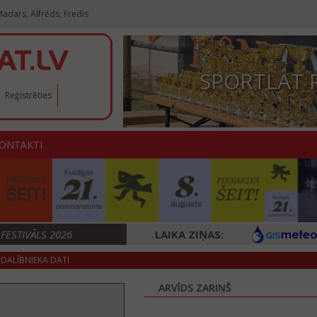
adars, Alfrēds, Fredis
SPORTLAT 
Reģistrēties
ONTAKTI
ESTIVĀLS 2026
LAIKA ZIŅAS:
DALĪBNIEKA DATI
ARVĪDS ZARIŅŠ