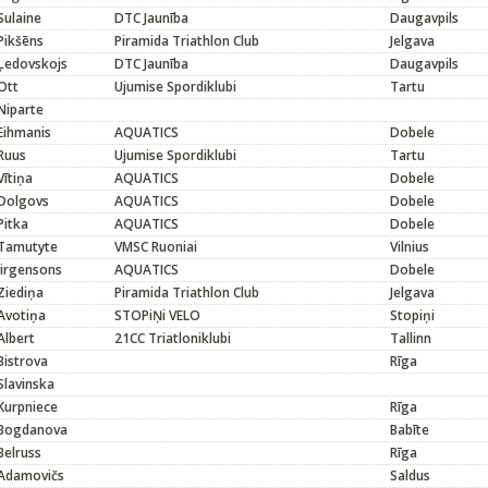
Sulaine
DTC Jaunība
Daugavpils
Pikšēns
Piramida Triathlon Club
Jelgava
Ļedovskojs
DTC Jaunība
Daugavpils
Ott
Ujumise Spordiklubi
Tartu
Niparte
Eihmanis
AQUATICS
Dobele
Ruus
Ujumise Spordiklubi
Tartu
Vītiņa
AQUATICS
Dobele
Dolgovs
AQUATICS
Dobele
Pitka
AQUATICS
Dobele
Tamutyte
VMSC Ruoniai
Vilnius
Jirgensons
AQUATICS
Dobele
Ziediņa
Piramida Triathlon Club
Jelgava
Avotiņa
STOPiŅi VELO
Stopiņi
Albert
21CC Triatloniklubi
Tallinn
Bistrova
Rīga
Slavinska
Kurpniece
Rīga
Bogdanova
Babīte
Belruss
Rīga
Adamovičs
Saldus