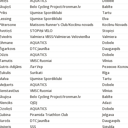
Vītiņš
AQUATICS
Dobele
Skujiņš
Belo Cycling Project/Ironman.lv
Babīte
Priks
Ujumise Spordiklubi
Tartu
Lessing
Ujumise Spordiklubi
Elva
Pētersone
Matisons Runner's Club/Kocēnu novads
Kocēnu Novads
Avotiņš
STOPiŅi VELO
Stopiņi
Zviedris
Valmiera VBSS/Valmieras Velovienība
Valmiera
Eihmane
AQUATICS
Dobele
Žigarkovs
DTC Jaunība
Daugavpils
Dūzis
AQUATICS
Dobele
Tamutis
VMSC Ruoniai
Vilnius
Sutris-Adijāns
ЛатУкр
Резекне-Коло
Zukulis
Surikati
Rīga
Malva
Ujumise Spordiklubi
Tartu
Meļķerts
AQUATICS
Dobele
Kenstavičius
VMSC Ruoniai
Vilnius
Skujiņa
Belo Cycling Project/Ironman.lv
Babīte
Alenciks
OJDJ
Adazi
Ozoliņš
AQUATICS
Dobele
Gubina
Piramida Triathlon Club
Jelgava
Kurošs
DTC Jaunība
Daugavpils
Veģeris
SSS
Sigulda