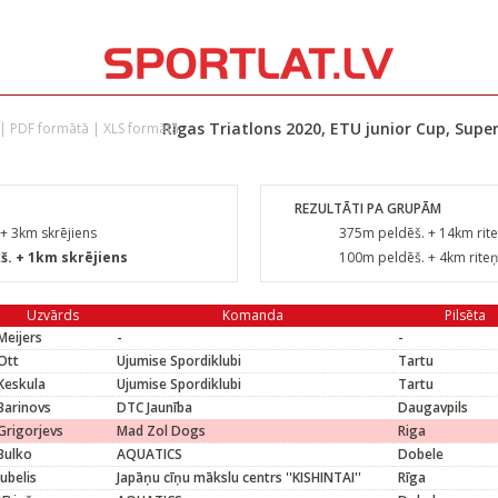
Rīgas Triatlons 2020, ETU junior Cup, Super
|
PDF formātā
|
XLS formātā
REZULTĀTI PA GRUPĀM
+ 3km skrējiens
375m peldēš. + 14km rite
š. + 1km skrējiens
100m peldēš. + 4km riteņ
Uzvārds
Komanda
Pilsēta
Meijers
-
-
Ott
Ujumise Spordiklubi
Tartu
Keskula
Ujumise Spordiklubi
Tartu
Barinovs
DTC Jaunība
Daugavpils
Grigorjevs
Mad Zol Dogs
Riga
Bulko
AQUATICS
Dobele
Jubelis
Japāņu cīņu mākslu centrs ''KISHINTAI''
Rīga