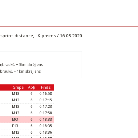
sprint distance, LK posms / 16.08.2020
ņbraukš. + 3km skrējiens
braukš. + 1km skrējiens
Grupa
Apļi
Finišs
M13
6
0:16:58
M13
6
0:17:15
M13
6
0:17:23
M13
6
0:17:58
MO
6
0:18:33
F13
6
0:18:35
M13
6
0:18:36