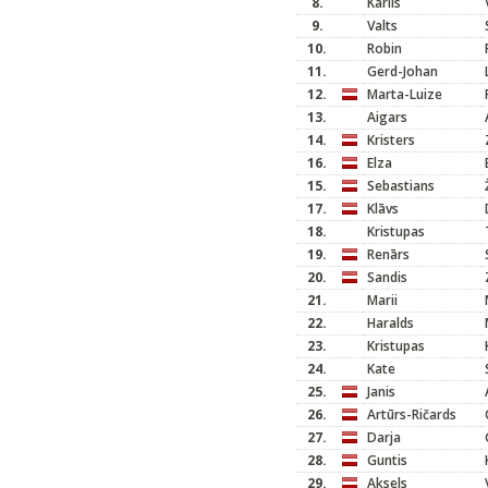
8.
Kārlis
9.
Valts
10.
Robin
11.
Gerd-Johan
12.
Marta-Luize
13.
Aigars
14.
Kristers
16.
Elza
15.
Sebastians
17.
Klāvs
18.
Kristupas
19.
Renārs
20.
Sandis
21.
Marii
22.
Haralds
23.
Kristupas
24.
Kate
25.
Janis
26.
Artūrs-Ričards
27.
Darja
28.
Guntis
29.
Aksels