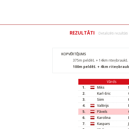
REZULTĀTI
Detalizēti rezultāti
KOPVĒRTĒJUMS
375m peldēš. + 14km riteņbraukš. 
100m peldēš. + 4km riteņbrauk
Vārds
1.
Miks
2.
Karl-Eric
3.
Siim
4.
Valērijs
5.
Pāvels
6.
Karolina
7.
Kaspars