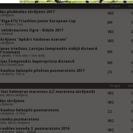
Grupa
Vie
āķu pludmales skrējiens 2017
VB3
1
 skrējiens
7 Riga ETU Triathlon Junior European Cup
M9
1
m + 4,8km + 1km
velobrauciens Ogre - Ikšķile 2017
VB3
2
 distance
 skrējiens "Apkārt Vaidavas ezeram"
VB3
1
 skrējiens
avas triatlons, Latvijas čempionāts vidējā distancē
M9
1
lf Ironman)
 peldēš. + 5km velo + 1km skrēj.
vijas Čempionāts Supersprinta distancē
M9
1
km+2,5km+0,5km
rkauliņu Salaspils pilsētas pusmaratons 2017
Z3
1
 skrējiens, 700 m
Grupa
Vie
rtlat Valmieras maratons (LČ maratona skrējienā)
VB2
1
era, bērnu skrējiens
āķu skrējiens
VB2
1
 distance
rkauliņu Salaspils pusmaratons
Z2
1
 skrējiens - 0,7km
ernieku pusmaratons
VB2
1
nieki, bērnu skrējiens
kraukles novada 3. pusmaratons 2016
VB2
1
 skrējiens, 300m - 1000m