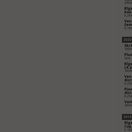
200m
Rīga
kaus
0,2k
Vent
čem
0,1k
2020
Skrē
1000m
Plu
5km
Rīga
LK 
100m 
Vent
dis
0,25
Pļav
dis
0,25
Vai
200m
2019
Rīga
Cup
0.1k