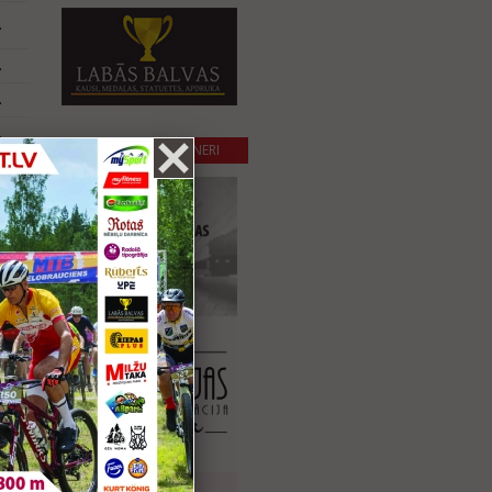
.
.
.
.
SADARBĪBAS PARTNERI
ta
.
.
.
.
.
.
.
.