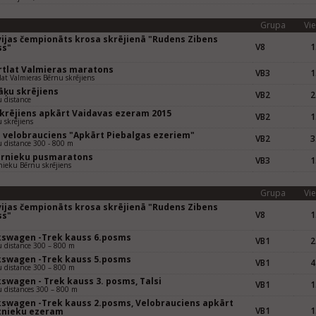
Grupa
Vie
vijas čempionāts krosa skrējienā "Rudens Zibens
V8
1
ss"
rtlat Valmieras maratons
VB3
1
lat Valmieras Bērnu skrējiens
āķu skrējiens
VB2
2
 distance
skrējiens apkārt Vaidavas ezeram 2015
VB2
1
 skrējiens
 velobrauciens "Apkārt Piebalgas ezeriem"
VB2
3
 distance 300 - 800 m
ernieku pusmaratons
VB3
1
nieku Bērnu skrējiens
Grupa
Vie
vijas čempionāts krosa skrējienā "Rudens Zibens
V8
1
ss"
kswagen -Trek kauss 6.posms
VB1
2
 distance 300 – 800 m
kswagen -Trek kauss 5.posms
VB1
4
 distance 300 – 800 m
kswagen - Trek kauss 3. posms, Talsi
VB1
1
 distances 300 – 800 m
kswagen -Trek kauss 2.posms, Velobrauciens apkārt
VB1
1
tnieku ezeram