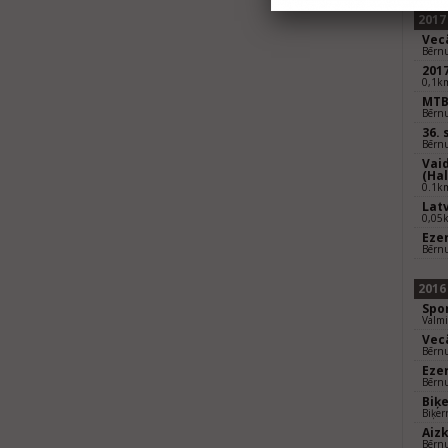
2017
Vec
Bērnu
201
0,1k
MTB 
Bērnu
36.
Bērnu
Vaid
(Ha
0.1km
Lat
0,05
Eze
Bērnu
2016
Spo
Valmi
Vec
Bērnu
Eze
Bērnu
Biķ
Biķer
Aiz
Bērnu