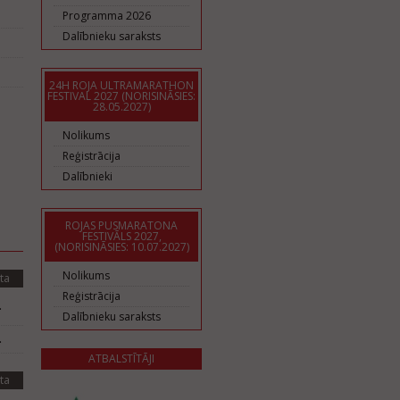
Programma 2026
Dalībnieku saraksts
24H ROJA ULTRAMARATHON
FESTIVAL 2027 (NORISINĀSIES:
28.05.2027)
Nolikums
Reģistrācija
Dalībnieki
ROJAS PUSMARATONA
FESTIVĀLS 2027,
(NORISINĀSIES: 10.07.2027)
Nolikums
ta
Reģistrācija
.
Dalībnieku saraksts
.
ATBALSTĪTĀJI
ta