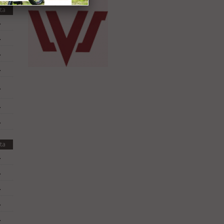
ta
.
.
.
.
.
.
.
ta
.
.
.
.
.