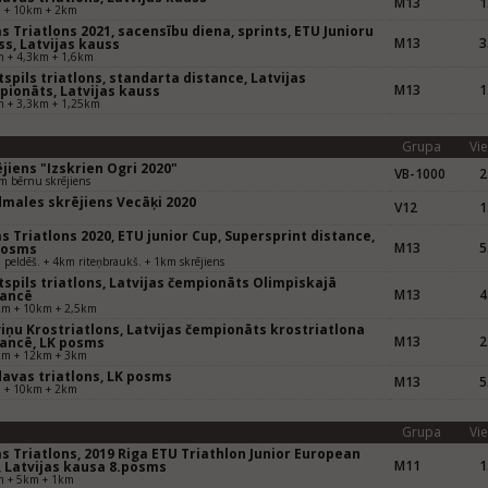
M13
1
 + 10km + 2km
s Triatlons 2021, sacensību diena, sprints, ETU Junioru
M13
3
s, Latvijas kauss
m + 4,3km + 1,6km
spils triatlons, standarta distance, Latvijas
M13
1
pionāts, Latvijas kauss
m + 3,3km + 1,25km
Grupa
Vie
jiens "Izskrien Ogri 2020"
VB-1000
2
 bērnu skrējiens
dmales skrējiens Vecāķi 2020
V12
1
s Triatlons 2020, ETU junior Cup, Supersprint distance,
M13
5
posms
peldēš. + 4km riteņbraukš. + 1km skrējiens
spils triatlons, Latvijas čempionāts Olimpiskajā
M13
4
tancē
km + 10km + 2,5km
iņu Krostriatlons, Latvijas čempionāts krostriatlona
M13
2
tancē, LK posms
km + 12km + 3km
davas triatlons, LK posms
M13
5
 + 10km + 2km
Grupa
Vie
s Triatlons, 2019 Riga ETU Triathlon Junior European
M11
1
, Latvijas kausa 8.posms
m + 5km + 1km