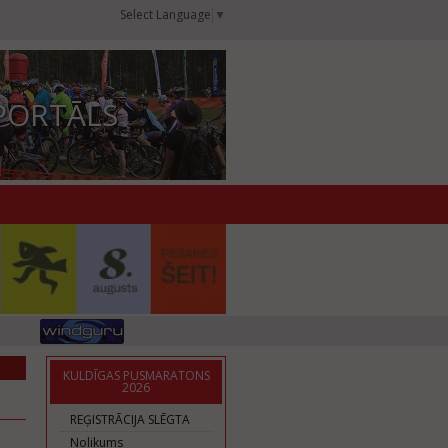
Select Language
▼
PORTĀLS
KULDĪGAS PUSMARATONS
2026
REĢISTRĀCIJA SLĒGTA
Nolikums