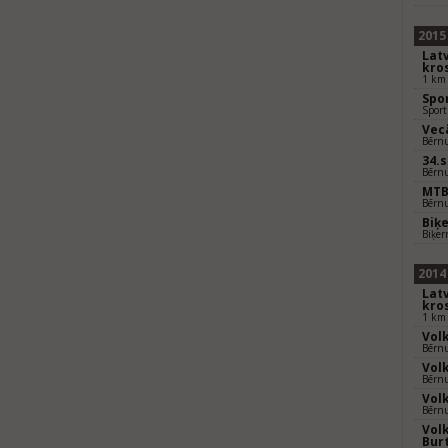
2015
Lat
kro
1 km
Spo
Sport
Vec
Bērnu
34.
Bērnu
MTB
Bērnu
Biķ
Biķer
2014
Lat
kro
1 km
Vol
Bērnu
Vol
Bērnu
Vol
Bērnu
Vol
Bur