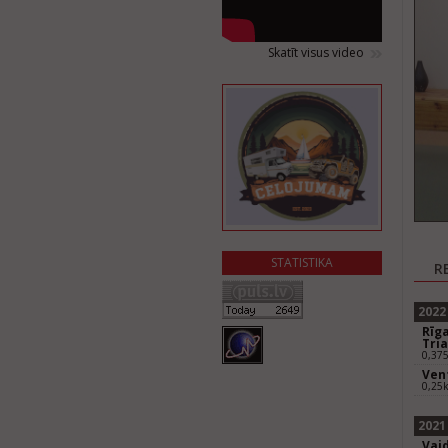
Skatīt visus video
STATISTIKA
R
2022
Rīg
Tria
0,37
Vent
0,25
2021
Vaid