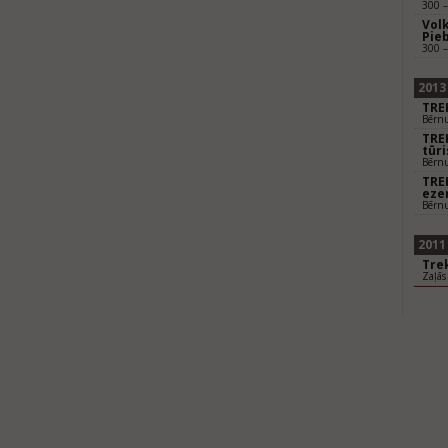
300 
Vol
Pie
300 
2013
TRE
Bērnu
TRE
tūr
Bērnu
TRE
eze
Bērnu
2011
Trek
Zaļās