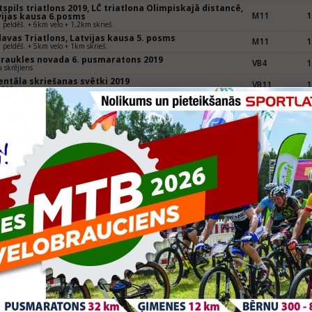
spils triatlons 2019, LČ triatlona Olimpiskajā distancē,
M11
1
vijas kausa 6.posms
peldēš. + 6km velo + 1,2km skrieš.
avas Triatlons, Latvijas kausa 5. posms
M11
1
peldēš. + 5km velo + 1km skrieš.
kraukles novada 6. pusmaratons 2019
VB4
1
 skrējiens
entāla skriešanas svētki 2019
VB11
1
i 800m
Grupa
Vie
āķu pludmales skrējiens 2018
VB3
1
 skrējiens
 Riga ETU Triathlon Junior European Cup, Rīgas
M11
3
tlons
m + 5km + 1km
nta Triatlons Latvijas Kauss
M11
1
0x3x0,500km
spils triatlons, Latvijas čempionāts Supersprintā
M11
3
km+6,6km+1,25km
avas triatlons 2018
M11
2
 peldēš. + 5km velo + 1km skrēj.
rkauliņu Salaspils pilsētas pusmaratons 2018
Z3
1
 skrējiens 700 m
kraukles novada 5. pusmaratons 2018
VB3
8
 skrējiens, 1000m
entāla skriešanas svētki 2018
VB11
4
i 800m