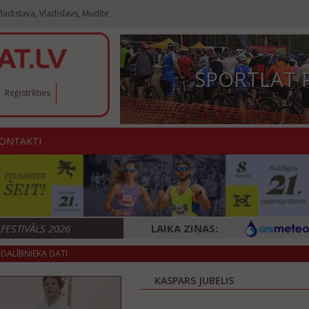
ladislava, Vladislavs, Mudīte
SPORTLAT 
Reģistrēties
ONTAKTI
ESTIVĀLS 2026
LAIKA ZIŅAS:
DALĪBNIEKA DATI
KASPARS JUBELIS