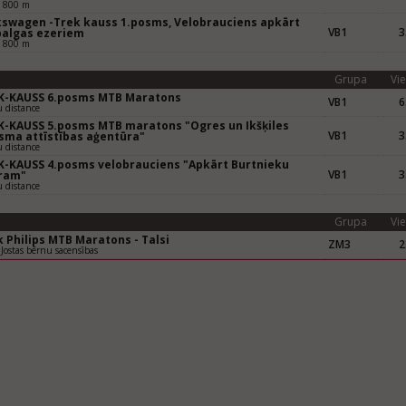
– 800 m
kswagen -Trek kauss 1.posms, Velobrauciens apkārt
VB1
3
balgas ezeriem
– 800 m
Grupa
Vie
K-KAUSS 6.posms MTB Maratons
VB1
6
 distance
K-KAUSS 5.posms MTB maratons "Ogres un Ikšķiles
VB1
3
isma attīstības aģentūra"
 distance
K-KAUSS 4.posms velobrauciens "Apkārt Burtnieku
VB1
3
ram"
 distance
Grupa
Vie
 Philips MTB Maratons - Talsi
ZM3
2
 Jostas bērnu sacensības