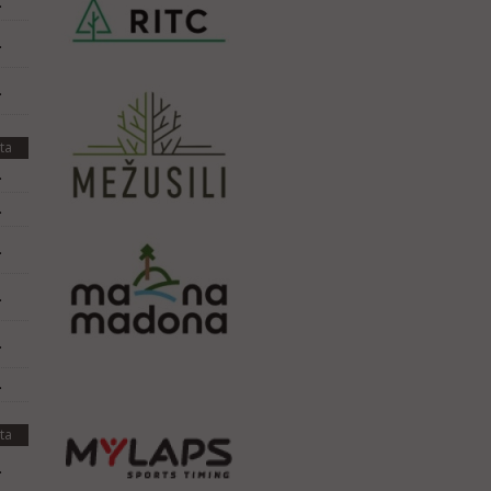
.
.
.
ta
.
.
.
.
.
.
ta
.