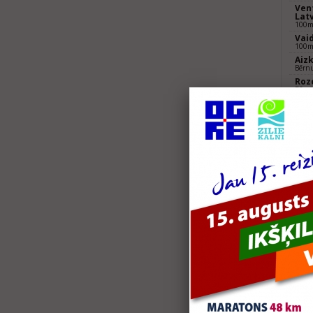
Vent
Lat
100m 
Vaid
100m 
Aiz
Bērnu
Roz
Bērn
2018
Vec
Bērnu
2018
tria
0,1k
Spri
0,10
Vent
0,12
Vaid
0,1km
Eze
Bērnu
Aiz
Bērnu
Roz
Bērn