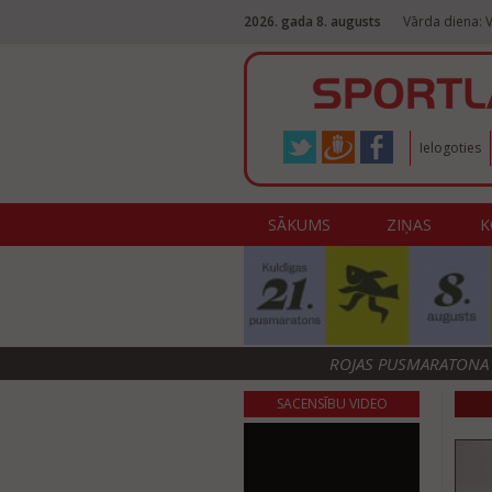
2026. gada 8. augusts
Vārda diena: V
Ielogoties
SĀKUMS
ZIŅAS
K
ROJAS PUSMARATONA F
SACENSĪBU VIDEO