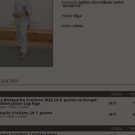
Komanda:
Japāņu cīņu mākslu centrs
''KISHINTAI''
Pilsēta:
Rīga
Valsts:
Latvia
EZULTĀTI
Grupa
Vie
as Mežaparka triatlons 2022, LK 8. posms un Europe
M15
7
thlon Junior Cup Riga
5km + 13km + 2,5km
spils triatlons, LK 7. posms
M15
6
km + 10km + 2,5km
Grupa
Vie
avas triatlons, Latvijas kauss