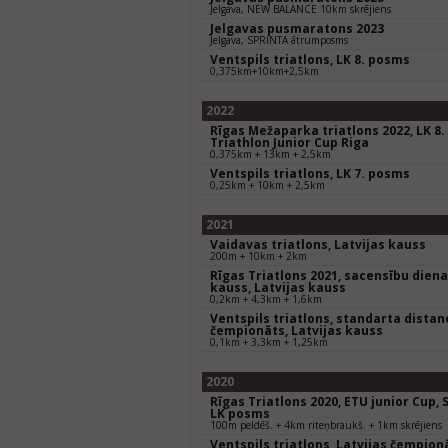
Jelgava, NEW BALANCE 10km skrējiens
Jelgavas pusmaratons 2023
Jelgava, SPRINTA ātrumposms
Ventspils triatlons, LK 8. posms
0,375km+10km+2,5km
2022
Rīgas Mežaparka triatlons 2022, LK 8
Triathlon Junior Cup Riga
0,375km + 13km + 2,5km
Ventspils triatlons, LK 7. posms
0,25km + 10km + 2,5km
2021
Vaidavas triatlons, Latvijas kauss
200m + 10km + 2km
Rīgas Triatlons 2021, sacensību diena,
kauss, Latvijas kauss
0,2km + 4,3km + 1,6km
Ventspils triatlons, standarta distan
čempionāts, Latvijas kauss
0,1km + 3,3km + 1,25km
2020
Rīgas Triatlons 2020, ETU junior Cup,
LK posms
100m peldēš. + 4km riteņbraukš. + 1km skrējiens
Ventspils triatlons, Latvijas čempio