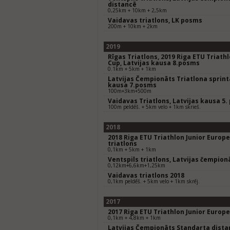
distancē
0,25km + 10km + 2,5km
Vaidavas triatlons, LK posms
200m + 10km + 2km
2019
Rīgas Triatlons, 2019 Riga ETU Triath
Cup, Latvijas kausa 8.posms
0.1km + 5km + 1km
Latvijas Čempionāts Triatlona sprinta
kausa 7.posms
100m+3km+500m
Vaidavas Triatlons, Latvijas kausa 5
100m peldēš. + 5km velo + 1km skrieš.
2018
2018 Riga ETU Triathlon Junior Europ
triatlons
0,1km + 5km + 1km
Ventspils triatlons, Latvijas čempio
0,12km+6,6km+1,25km
Vaidavas triatlons 2018
0,1km peldēš. + 5km velo + 1km skrēj.
2017
2017 Riga ETU Triathlon Junior Europ
0,1km + 4,8km + 1km
Latvijas Čempionāts Standarta dista