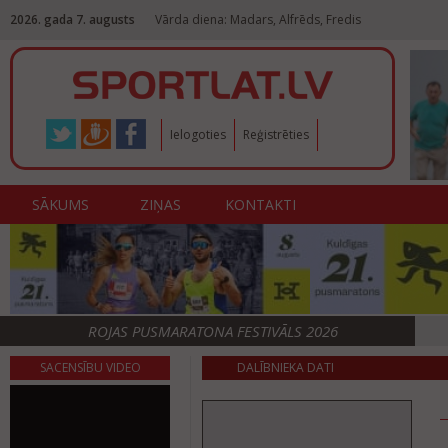
2026. gada 7. augusts
Vārda diena: Madars, Alfrēds, Fredis
Ielogoties
Reģistrēties
SĀKUMS
ZIŅAS
KONTAKTI
ROJAS PUSMARATONA FESTIVĀLS 2026
SACENSĪBU VIDEO
DALĪBNIEKA DATI