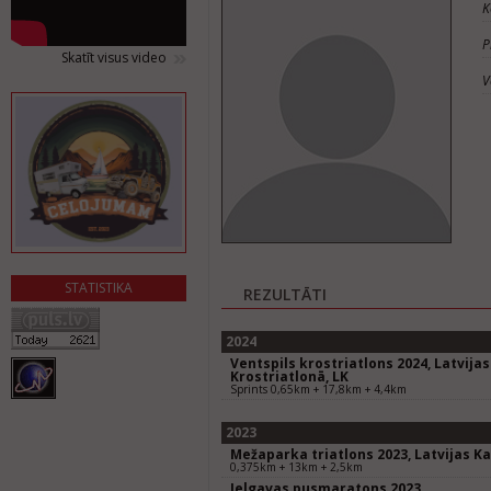
K
P
Skatīt visus video
V
STATISTIKA
REZULTĀTI
2024
Ventspils krostriatlons 2024, Latvij
Krostriatlonā, LK
Sprints 0,65km + 17,8km + 4,4km
2023
Mežaparka triatlons 2023, Latvijas 
0,375km + 13km + 2,5km
Jelgavas pusmaratons 2023