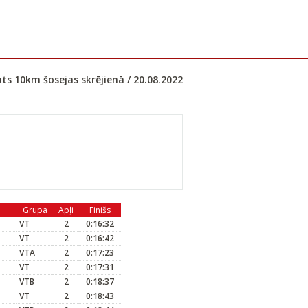
āts 10km šosejas skrējienā / 20.08.2022
Grupa
Apļi
Finišs
VT
2
0:16:32
VT
2
0:16:42
VTA
2
0:17:23
VT
2
0:17:31
VTB
2
0:18:37
VT
2
0:18:43