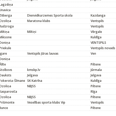
Lagzdiņa
Unavica
Zēberga
Dienvidkurzemes Sporta skola
Kazdanga
Ozoliņa
Maratona klubs
Ventspils
Rudzroga
Ventspils
Miltiņa
Miltiņi
Vērgale
Miksone
Kuldīga
Doniņa
VENTSPILS
Priekule
Ventspils novads
Igare
Ventspils Jūras lauvas
Ven
Doniņa
Ālīte
Piltene
Stolbovs
kmsbp.lv
Jūrmala
Dauksts
Jelgava
Jelgava
Fokerota-Šīmane
SK Katrīna
Kuldīga
Ozoliņa
NBJSS
Piltene
Kasparoviča
Rīga
Ozoliņa
NBJSS
Piltene
Prišmonte
Veselības sporta klubs Vip
Ventspils
Bunce
Piltene