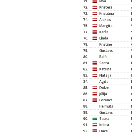
71.
Ieva
72.
Kristers
73.
Kristiāna
74.
Aleksis
75.
Margita
77.
Kārlis
76.
Linda
78.
Kristīne
79.
Gustavs
80.
Ralfs
81.
Santa
82.
Katrīna
83.
Nataļja
84.
Agita
85.
Didzis
86.
Jūlija
87.
Lorencs
88.
Helmuts
89.
Gustavs
90.
Taura
91.
Krista
92.
Dace