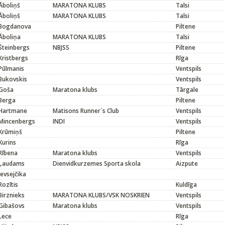
Āboliņš
MARATONA KLUBS
Talsi
Āboliņš
MARATONA KLUBS
Talsi
Bogdanova
Piltene
Āboliņa
MARATONA KLUBS
Talsi
Šteinbergs
NBJSS
Piltene
Kristbergs
Rīga
Pūlmanis
Ventspils
Bukovskis
Ventspils
Goša
Maratona klubs
Tārgale
Berga
Piltene
Hartmane
Matisons Runner`s Club
Ventspils
Mincenbergs
INDI
Ventspils
Krūmiņš
Piltene
Kurins
Rīga
Rībena
Maratona klubs
Ventspils
Ļaudams
Dienvidkurzemes Sporta skola
Aizpute
Jevsejčika
Rozītis
Kuldīga
Birznieks
MARATONA KLUBS/VSK NOSKRIEN
Ventspils
Gibašovs
Maratona klubs
Ventspils
Lece
Rīga