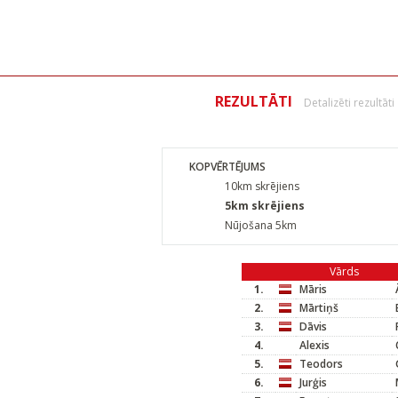
REZULTĀTI
Detalizēti rezultāti
KOPVĒRTĒJUMS
10km skrējiens
5km skrējiens
Nūjošana 5km
Vārds
1.
Māris
2.
Mārtiņš
3.
Dāvis
4.
Alexis
5.
Teodors
6.
Jurģis