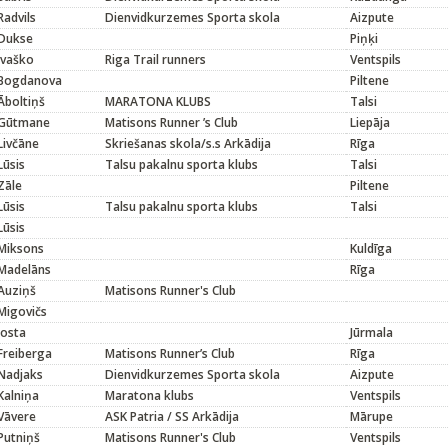
Radvils
Dienvidkurzemes Sporta skola
Aizpute
Dukse
Piņķi
Ivaško
Riga Trail runners
Ventspils
Bogdanova
Piltene
Āboltiņš
MARATONA KLUBS
Talsi
Gūtmane
Matisons Runner ’s Club
Liepāja
Livčāne
Skriešanas skola/s.s Arkādija
Rīga
Lūsis
Talsu pakalnu sporta klubs
Talsi
Zāle
Piltene
Lūsis
Talsu pakalnu sporta klubs
Talsi
Lūsis
Miksons
Kuldīga
Madelāns
Rīga
Auziņš
Matisons Runner's Club
Migovičs
Josta
Jūrmala
Freiberga
Matisons Runner’s Club
Rīga
Nadjaks
Dienvidkurzemes Sporta skola
Aizpute
Kalniņa
Maratona klubs
Ventspils
Vāvere
ASK Patria / SS Arkādija
Mārupe
Putniņš
Matisons Runner's Club
Ventspils