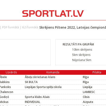
Skrējiens Piltene 2022, Latvijas čempion
|
PDF formātā
|
XLS formātā
REZULTĀTI PA GRUPĀM
10km skrējiens
5km skrējiens
Nūjošana 5km
Uzvārds
Komanda
Pilsēta
Ābele
Ābeļu skriešanas klans
Rīga
Babkins
SK BULTA
Rīga
Pankoks
Liepājas Sporta spēļu skola
Liepāja
Chalencon
LAMBESC
Godiņš
Sporta klubs Ašais
Cēsis
Mickus
INDIVIDUAL
Aizpute