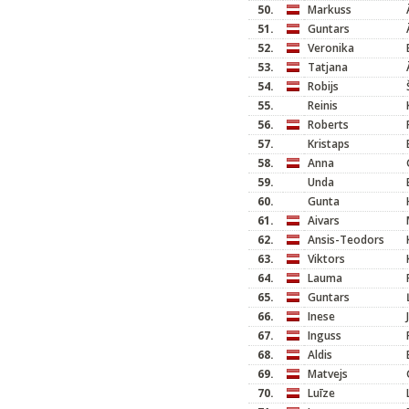
50.
Markuss
51.
Guntars
52.
Veronika
53.
Tatjana
54.
Robijs
55.
Reinis
56.
Roberts
57.
Kristaps
58.
Anna
59.
Unda
60.
Gunta
61.
Aivars
62.
Ansis-Teodors
63.
Viktors
64.
Lauma
65.
Guntars
66.
Inese
67.
Inguss
68.
Aldis
69.
Matvejs
70.
Luīze