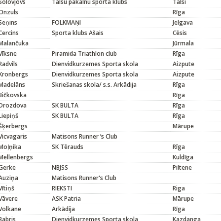
Solovjovs
Talsu pakalnu sporta klubs
Talsi
Onzuls
Rīga
Seņins
FOLKMAŅI
Jelgava
Cercins
Sporta klubs Ašais
Cēsis
Malančuka
Jūrmala
Vīksne
Piramida Triathlon club
Rīga
Radvils
Dienvidkurzemes Sporta skola
Aizpute
Kronbergs
Dienvidkurzemes Sporta skola
Aizpute
Madelāns
Skriešanas skola/ s.s. Arkādija
Rīga
Bičkovska
Rīga
Drozdova
SK BULTA
Rīga
Liepiņš
SK BULTA
Rīga
Šķerbergs
Mārupe
Vicvagaris
Matisons Runner ’s Club
Moļņika
SK Tērauds
Rīga
Mellenbergs
Kuldīga
Gerke
NBJSS
Piltene
Auziņa
Matisons Runner's Club
Vītiņš
RIEKSTI
Riga
Vāvere
ASK Patria
Mārupe
Volkane
Arkādija
Rīga
Babris
Dienvidkurzemes Sporta skola
Kazdanga