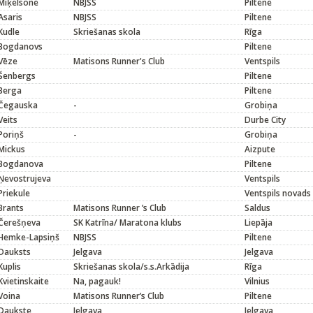
Miķelsone
NBJSS
Piltene
Asaris
NBJSS
Piltene
Kudle
Skriešanas skola
Rīga
Bogdanovs
Piltene
Vēze
Matisons Runner's Club
Ventspils
Šenbergs
Piltene
Berga
Piltene
Čegauska
-
Grobiņa
Veits
Durbe City
Poriņš
-
Grobiņa
Mickus
Aizpute
Bogdanova
Piltene
Ņevostrujeva
Ventspils
Priekule
Ventspils novads
Brants
Matisons Runner ’s Club
Saldus
Čerešņeva
SK Katrīna/ Maratona klubs
Liepāja
Hemke-Lapsiņš
NBJSS
Piltene
Dauksts
Jelgava
Jelgava
Kuplis
Skriešanas skola/s.s.Arkādija
Rīga
Kvietinskaite
Na, pagauk!
Vilnius
Voina
Matisons Runner’s Club
Piltene
Daukste
Jelgava
Jelgava