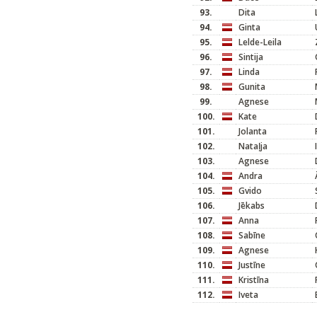
93.
Dita
94.
Ginta
95.
Lelde-Leila
96.
Sintija
97.
Linda
98.
Gunita
99.
Agnese
100.
Kate
101.
Jolanta
102.
Nataļja
103.
Agnese
104.
Andra
105.
Gvido
106.
Jēkabs
107.
Anna
108.
Sabīne
109.
Agnese
110.
Justīne
111.
Kristīna
112.
Iveta