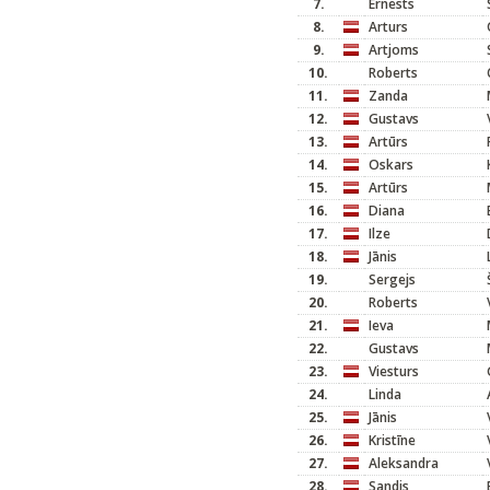
7.
Ernests
8.
Arturs
9.
Artjoms
10.
Roberts
11.
Zanda
12.
Gustavs
13.
Artūrs
14.
Oskars
15.
Artūrs
16.
Diana
17.
Ilze
18.
Jānis
19.
Sergejs
20.
Roberts
21.
Ieva
22.
Gustavs
23.
Viesturs
24.
Linda
25.
Jānis
26.
Kristīne
27.
Aleksandra
28.
Sandis