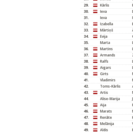
29.
Kārlis
30.
Ieva
31.
Ieva
32.
Izabella
33.
Mārtiņš
34.
Evija
35.
Marta
36.
Martins
37.
Armands
38.
Ralfs
39.
Aigars
40.
Girts
41.
Vladimirs
42.
Toms-Kārlis
43.
Artis
44.
Alise-Marija
45.
Aija
46.
Marats
47.
Renāte
48.
Melānija
49.
Aldis