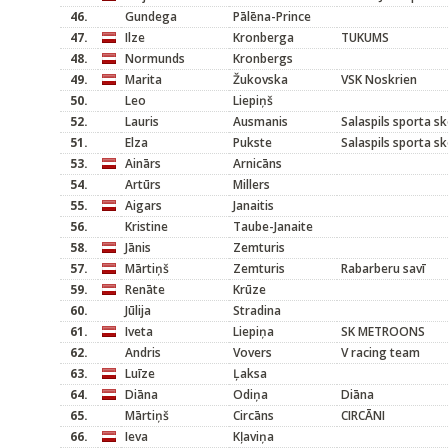
46.
Gundega
Pālēna-Prince
47.
Ilze
Kronberga
TUKUMS
48.
Normunds
Kronbergs
49.
Marita
Žukovska
VSK Noskrien
50.
Leo
Liepiņš
52.
Lauris
Ausmanis
Salaspils sporta s
51.
Elza
Pukste
Salaspils sporta s
53.
Ainārs
Arnicāns
54.
Artūrs
Millers
55.
Aigars
Janaitis
56.
Kristine
Taube-Janaite
58.
Jānis
Zemturis
57.
Mārtiņš
Zemturis
Rabarberu savī
59.
Renāte
Krūze
60.
Jūlija
Stradina
61.
Iveta
Liepiņa
SK METROONS
62.
Andris
Vovers
V racing team
63.
Luīze
Ļaksa
64.
Diāna
Odiņa
Diāna
65.
Mārtiņš
Circāns
CIRCĀNI
66.
Ieva
Kļaviņa