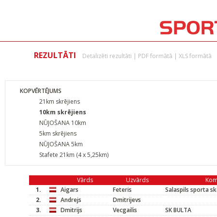
REZULTĀTI
Detalizēti rezultāti
|
PDF formātā
|
XLS formātā
KOPVĒRTĒJUMS
21km skrējiens
10km skrējiens
NŪJOŠANA 10km
5km skrējiens
NŪJOŠANA 5km
Stafete 21km (4 x 5,25km)
Vārds
Uzvārds
Kom
1.
Aigars
Feteris
Salaspils sporta s
2.
Andrejs
Dmitrijevs
3.
Dmitrijs
Vecgailis
SK BULTA