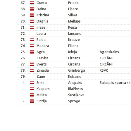
67.
Gunta
Priede
68.
Daina
Fišere
69.
Kristina
Siliņa
70.
Dagnis
Mellups
71.
Inese
Keiša
72.
Laura
Jansone
73.
Baiba
Krauze
74.
Madara
Elksne
75.
Agra
Ieleja
Āgenskalns
76.
Treviss
Circāns
CIRCĀNI
77.
Everts
Circāns
CIRCĀNI
78.
Zinaida
Grīnberga
RSVK
79.
Zane
Kukaine
-
Ēriks
Anspaks
Salaspils sporta s
-
Kaspars
Blažēvics
-
Melita
Šustikova
-
Sintija
Sproģe