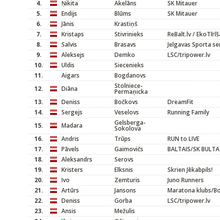
4.
Ņikita
Akelāns
SK Mitauer
5.
Endijs
Blūms
SK Mitauer
6.
Jānis
Krastiņš
7.
Kristaps
Stivrinieks
ReBalt.lv / EkoTīrīŝ
8.
Salvis
Brasavs
Jelgavas Sporta se
9.
Aleksejs
Demko
LSC/tripower.lv
10.
Uldis
Siecenieks
11.
Aigars
Bogdanovs
Stolniece-
12.
Diāna
Permaņicka
13.
Deniss
Bočkovs
DreamFit
14.
Sergejs
Veselovs
Running Family
Gelsberga-
15.
Madara
Sokolova
16.
Andris
Trūps
RUN to LIVE
17.
Pāvels
Gaimovičs
BALTAIS/SK BULTA
18.
Aleksandrs
Serovs
19.
Kristers
Elksnis
Skrien Jēkabpils!
20.
Ivo
Zemturis
Juno Runners
21.
Artūrs
Jansons
Maratona klubs/B
22.
Deniss
Gorba
LSC/tripower.lv
23.
Ansis
Mežulis