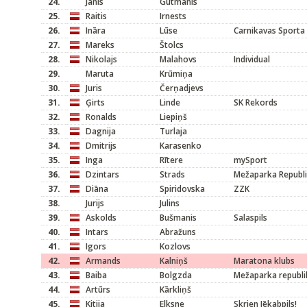
24.
Jānis
Gūtmanis
25.
Raitis
Irnests
26.
Ināra
Lūse
Carnikavas Sporta
27.
Mareks
Štolcs
28.
Nikolajs
Malahovs
Individual
29.
Maruta
Krūmiņa
30.
Juris
Čerņadjevs
31.
Ģirts
Linde
SK Rekords
32.
Ronalds
Liepiņš
33.
Dagnija
Turlaja
34.
Dmitrijs
Karasenko
35.
Inga
Rītere
mySport
36.
Dzintars
Strads
Mežaparka Republ
37.
Diāna
Spiridovska
ZZK
38.
Jurijs
Julins
39.
Askolds
Bušmanis
Salaspils
40.
Intars
Abražuns
41.
Igors
Kozlovs
42.
Armands
Kalniņš
Maratona klubs
43.
Baiba
Bolgzda
Mežaparka republi
44.
Artūrs
Kārkliņš
45.
Kitija
Elksne
Skrien Jēkabpils!