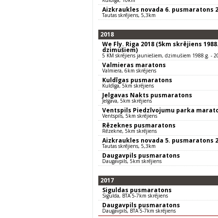
Kuldīga, 10km
Aizkraukles novada 6. pusmaratons 
Tautas skrējiens, 5,3km
2018
We Fly. Riga 2018 (5km skrējiens 1988.
dzimušiem)
5 KM skrējiens jauniešiem, dzimušiem 1988.g. - 2
Valmieras maratons
Valmiera, 6km skrējiens
Kuldīgas pusmaratons
Kuldīga, 5km skrējiens
Jelgavas Nakts pusmaratons
Jelgava, 5km skrējiens
Ventspils Piedzīvojumu parka marat
Ventspils, 5km skrējiens
Rēzeknes pusmaratons
Rēzekne, 5km skrējiens
Aizkraukles novada 5. pusmaratons 
Tautas skrējiens, 5,3km
Daugavpils pusmaratons
Daugavpils, 5km skrējiens
2017
Siguldas pusmaratons
Sigulda, BTA 5-7km skrējiens
Daugavpils pusmaratons
Daugavpils, BTA 5-7km skrējiens