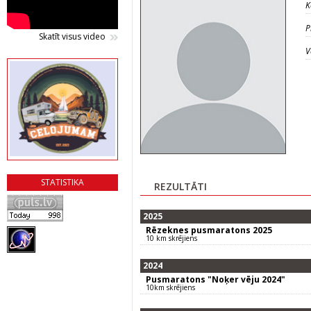
K
P
Skatīt visus video
V
STATISTIKA
REZULTĀTI
2025
Rēzeknes pusmaratons 2025
10 km skrējiens
2024
Pusmaratons "Noķer vēju 2024"
10km skrējiens