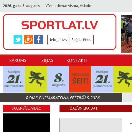
2026. gada 6. augusts
Vārda diena: Aisma, Askolds
Ielogoties
Reģistrēties
SĀKUMS
ZIŅAS
KONTAKTI
ROJAS PUSMARATONA FESTIVĀLS 2026
SACENSĪBU VIDEO
DALĪBNIEKA DATI