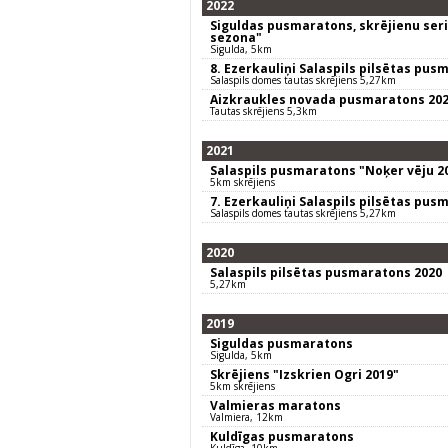
2022
Siguldas pusmaratons, skrējienu seriā
sezona"
Sigulda, 5km
8. Ezerkauliņi Salaspils pilsētas pus
Salaspils domes tautas skrējiens 5,27km
Aizkraukles novada pusmaratons 20
Tautas skrējiens 5,3km
2021
Salaspils pusmaratons "Noķer vēju 2
5km skrējiens
7. Ezerkauliņi Salaspils pilsētas pus
Salaspils domes tautas skrējiens 5,27km
2020
Salaspils pilsētas pusmaratons 2020
5,27km
2019
Siguldas pusmaratons
Sigulda, 5km
Skrējiens "Izskrien Ogri 2019"
5km skrējiens
Valmieras maratons
Valmiera, 12km
Kuldīgas pusmaratons