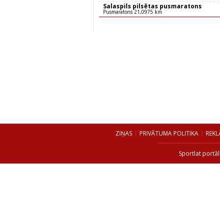
Salaspils pilsētas pusmaratons
Pusmaratons 21,0975 km
ZIŅAS
PRIVĀTUMA POLITIKA
REKL
Sportlat portāl