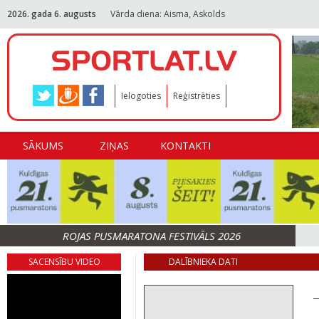
2026. gada 6. augusts
Vārda diena: Aisma, Askolds
Ielogoties
Reģistrēties
SĀKUMS
ZIŅAS
KONTAKTI
ROJAS PUSMARATONA FESTIVĀLS 2026
SACENSĪBU VIDEO
DALĪBNIEKA DATI