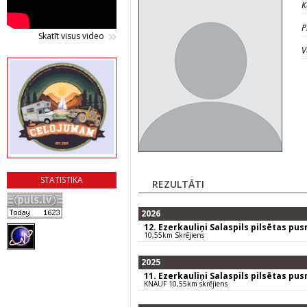
K
P
Skatīt visus video
V
STATISTIKA
REZULTĀTI
2026
12. Ezerkauliņi Salaspils pilsētas pu
10,55km Skrējiens
2025
11. Ezerkauliņi Salaspils pilsētas pu
KNAUF 10,55km skrējiens