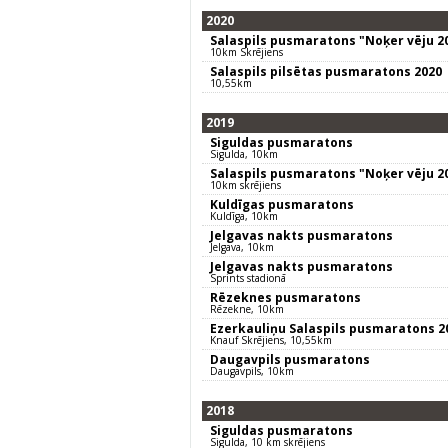
2020
Salaspils pusmaratons "Noķer vēju 2
10km Skrējiens
Salaspils pilsētas pusmaratons 2020
10,55km
2019
Siguldas pusmaratons
Sigulda, 10km
Salaspils pusmaratons "Noķer vēju 2
10km skrējiens
Kuldīgas pusmaratons
Kuldīga, 10km
Jelgavas nakts pusmaratons
Jelgava, 10km
Jelgavas nakts pusmaratons
Sprints stadionā
Rēzeknes pusmaratons
Rēzekne, 10km
Ezerkauliņu Salaspils pusmaratons 2
Knauf Skrējiens, 10,55km
Daugavpils pusmaratons
Daugavpils, 10km
2018
Siguldas pusmaratons
Sigulda, 10 km skrējiens