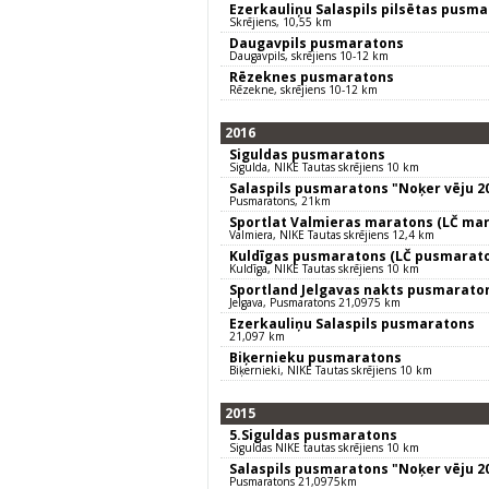
Ezerkauliņu Salaspils pilsētas pusm
Skrējiens, 10,55 km
Daugavpils pusmaratons
Daugavpils, skrējiens 10-12 km
Rēzeknes pusmaratons
Rēzekne, skrējiens 10-12 km
2016
Siguldas pusmaratons
Sigulda, NIKE Tautas skrējiens 10 km
Salaspils pusmaratons "Noķer vēju 2
Pusmaratons, 21km
Sportlat Valmieras maratons (LČ mar
Valmiera, NIKE Tautas skrējiens 12,4 km
Kuldīgas pusmaratons (LČ pusmarat
Kuldīga, NIKE Tautas skrējiens 10 km
Sportland Jelgavas nakts pusmarato
Jelgava, Pusmaratons 21,0975 km
Ezerkauliņu Salaspils pusmaratons
21,097 km
Biķernieku pusmaratons
Biķernieki, NIKE Tautas skrējiens 10 km
2015
5.Siguldas pusmaratons
Siguldas NIKE tautas skrējiens 10 km
Salaspils pusmaratons "Noķer vēju 2
Pusmaratons 21,0975km