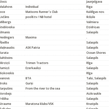
Stecs
Jaunjelgava
Malahovs
Individual
Riga
Joce
Matisons Runner`s Club
Kuldīgas nov.
Livčāns
pool8.tv / NB hotel
Ikšķile
Milbergs
Valmiera
Steblovska
Dzidriņas
Sīmanis
Salaspils
Heidingers
Maxima
.
Ābelīte
Salaspils
Maļinausks
ASK Patria
Salaspils
Kurata
Ocean Shores
Bahšteins
Salaspils
Bērziņš
Trimen Tractors
Rīga
Ramiņš
Ezerkauliņi
Salaspils
Biņkovskis
Rīga
Ivanovs
BTA
Talsi, Salaspils
Broks
Gurķi
Salaspils
Karpušins
From the river to the sea
Salaspils
Vorobejs
Aizkraukle
Frēliha
Salaspils
Straume
Maratona klubs/VSK
Krustpils
Zaļkalns
Salaspils