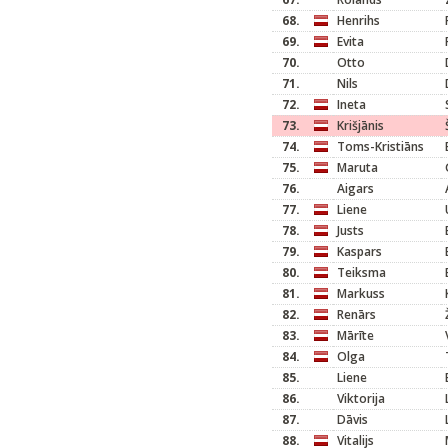
68.
Henrihs
69.
Evita
70.
Otto
71.
Nils
72.
Ineta
73.
Krišjānis
74.
Toms-Kristiāns
75.
Maruta
76.
Aigars
77.
Liene
78.
Justs
79.
Kaspars
80.
Teiksma
81.
Markuss
82.
Renārs
83.
Mārīte
84.
Olga
85.
Liene
86.
Viktorija
87.
Dāvis
88.
Vitalijs