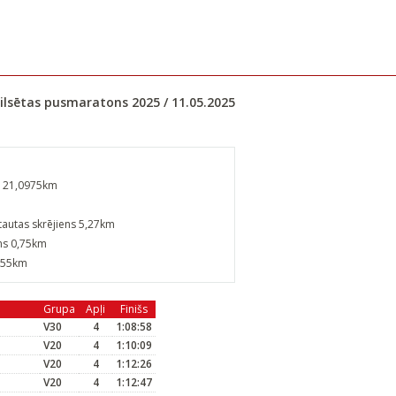
 pilsētas pusmaratons 2025 / 11.05.2025
s 21,0975km
autas skrējiens 5,27km
ens 0,75km
,55km
Grupa
Apļi
Finišs
V30
4
1:08:58
V20
4
1:10:09
V20
4
1:12:26
V20
4
1:12:47