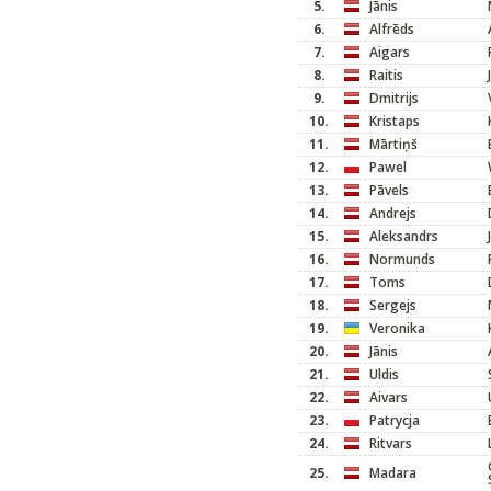
5.
Jānis
6.
Alfrēds
7.
Aigars
8.
Raitis
9.
Dmitrijs
10.
Kristaps
11.
Mārtiņš
12.
Pawel
13.
Pāvels
14.
Andrejs
15.
Aleksandrs
16.
Normunds
17.
Toms
18.
Sergejs
19.
Veronika
20.
Jānis
21.
Uldis
22.
Aivars
23.
Patrycja
24.
Ritvars
25.
Madara