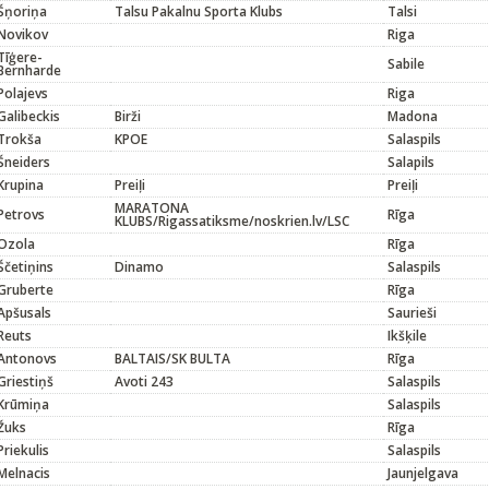
Šņoriņa
Talsu Pakalnu Sporta Klubs
Talsi
Novikov
Riga
Tīģere-
Sabile
Bernharde
Polajevs
Riga
Galibeckis
Birži
Madona
Trokša
KPOE
Salaspils
Šneiders
Salapils
Krupina
Preiļi
Preiļi
MARATONA
Petrovs
Rīga
KLUBS/Rigassatiksme/noskrien.lv/LSC
Ozola
Rīga
Ščetiņins
Dinamo
Salaspils
Gruberte
Rīga
Apšusals
Saurieši
Reuts
Ikšķile
Antonovs
BALTAIS/SK BULTA
Rīga
Griestiņš
Avoti 243
Salaspils
Krūmiņa
Salaspils
Žuks
Rīga
Priekulis
Salaspils
Melnacis
Jaunjelgava