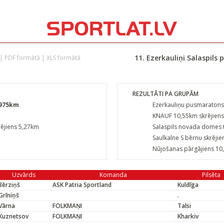
11. Ezerkauliņi Salaspils
|
PDF formātā
|
XLS formātā
REZULTĀTI PA GRUPĀM
0975km
Ezerkauliņu pusmaraton
KNAUF 10,55km skrējiens
rējiens 5,27km
Salaspils novada domes t
m
Saulkalne S bērnu skrēji
Nūjošanas pārgājiens 10
Uzvārds
Komanda
Pilsēta
Bērziņš
ASK Patria Sportland
Kuldīga
Grīniņš
.
Vārna
FOLKMAŅI
Talsi
Kuznetsov
FOLKMAŅI
Kharkiv