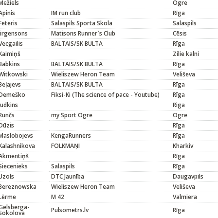
Mežiels
Ogre
Apinis
IM run club
Rīga
Feteris
Salaspils Sporta Skola
Salaspils
Jirgensons
Matisons Runner`s Club
Cēsis
Vecgailis
BALTAIS/SK BULTA
Rīga
Kaimiņš
Zilie kalni
Babkins
BALTAIS/SK BULTA
Rīga
Witkowski
Wieliszew Heron Team
Veliševa
Beļajevs
BALTAIS/SK BULTA
Rīga
Demeško
Fiksi-Ki (The science of pace - Youtube)
Rīga
Judkins
Riga
Runčs
my Sport Ogre
Ogre
Dūzis
Rīga
Maslobojevs
KengaRunners
Rīga
Kalashnikova
FOLKMAŅI
Kharkiv
Akmentiņš
Rīga
Siecenieks
Salaspils
Rīga
Uzols
DTC Jaunība
Daugavpils
Bereznowska
Wieliszew Heron Team
Veliševa
Lērme
M 42
Valmiera
Gelsberga-
Pulsometrs.lv
Rīga
Sokolova