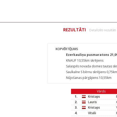
REZULTĀTI
Detalizēti rezultāti
KOPVĒRTĒJUMS
Ezerkauliņu pusmaratons 21,
KNAUF 10,55km skrējiens
Salaspils novada domes tautas sk
Saulkalne S bērnu skrējiens 0,75k
Nūjošanas pārgājiens 10,55km
Vārds
1.
Kristaps
2.
Lauris
3.
Kristaps
4.
Vitalii