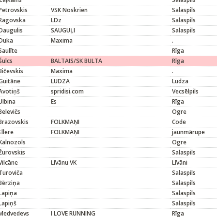
Petrovskis
VSK Noskrien
Salaspils
Ragovska
LDz
Salaspils
Daugulis
SAUGUĻI
Salaspils
Duka
Maxima
.
Saulīte
Rīga
Šulcs
BALTAIS/SK BULTA
Rīga
Bičevskis
Maxima
.
Guitāne
LUDZA
Ludza
Avotiņš
spridisi.com
Vecsēlpils
Ulbina
Es
Rīga
Belevičs
Ogre
Brazovskis
FOLKMAŅI
Code
Ellere
FOLKMAŅI
jaunmārupe
Kalnozols
Ogre
Žurovskis
Salaspils
Vilcāne
Līvānu VK
Līvāni
Turoviča
Salaspils
Bērziņa
Salaspils
Lapiņa
Salaspils
Lapiņš
Salaspils
Medvedevs
I LOVE RUNNING
Rīga