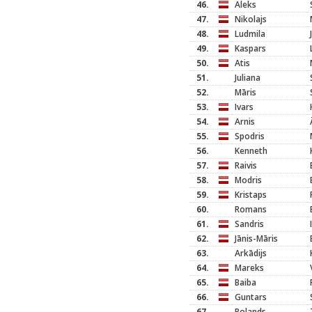
46.
Aleks
47.
Nikolajs
48.
Ludmila
49.
Kaspars
50.
Atis
51.
Juliana
52.
Māris
53.
Ivars
54.
Arnis
55.
Spodris
56.
Kenneth
57.
Raivis
58.
Modris
59.
Kristaps
60.
Romans
61.
Sandris
62.
Jānis-Māris
63.
Arkādijs
64.
Mareks
65.
Baiba
66.
Guntars
67.
Rolands