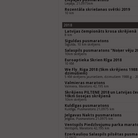
Liepāja, 21,0975km
Rozentāla skriešanas svētki 2019
10 km
2018
Latvijas čempionāts krosa skrējienā
8 km
Siguldas pusmaratons
Sigulda, 10 km skrējiens
Salaspils pusmaratons "Noķer vēju 2
10km skrējiens
Euroaptieka Skrien Rīga 2018
10 KM
We Fly. Riga 2018 (5km skrējiens 1988.
dzimušiem)
5 KM skrējiens jauniešiem, dzimušiem 1988.g. - 2
Valmieras maratons
Valmiera, Maratons 42,195 km
Skrējiens PILTENE 2018 un Latvijas č
10km šosejas skrējienā
10km skrējiens
Kuldīgas pusmaratons
Kuldīga, Pusmaratons 21,0975 km
Jelgavas Nakts pusmaratons
Jelgava, Pusmaratons 21,0975 km
Ventspils Piedzīvojumu parka marat
Ventspils, Maratons 42,195 km
Ezerkauliņu Salaspils pilsētas pusm
21,0975