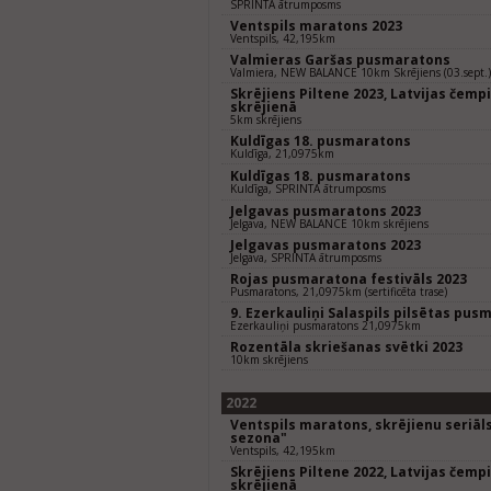
SPRINTA ātrumposms
Ventspils maratons 2023
Ventspils, 42,195km
Valmieras Garšas pusmaratons
Valmiera, NEW BALANCE 10km Skrējiens (03.sept.)
Skrējiens Piltene 2023, Latvijas čem
skrējienā
5km skrējiens
Kuldīgas 18. pusmaratons
Kuldīga, 21,0975km
Kuldīgas 18. pusmaratons
Kuldīga, SPRINTA ātrumposms
Jelgavas pusmaratons 2023
Jelgava, NEW BALANCE 10km skrējiens
Jelgavas pusmaratons 2023
Jelgava, SPRINTA ātrumposms
Rojas pusmaratona festivāls 2023
Pusmaratons, 21,0975km (sertificēta trase)
9. Ezerkauliņi Salaspils pilsētas pus
Ezerkauliņi pusmaratons 21,0975km
Rozentāla skriešanas svētki 2023
10km skrējiens
2022
Ventspils maratons, skrējienu seriāls
sezona"
Ventspils, 42,195km
Skrējiens Piltene 2022, Latvijas čem
skrējienā