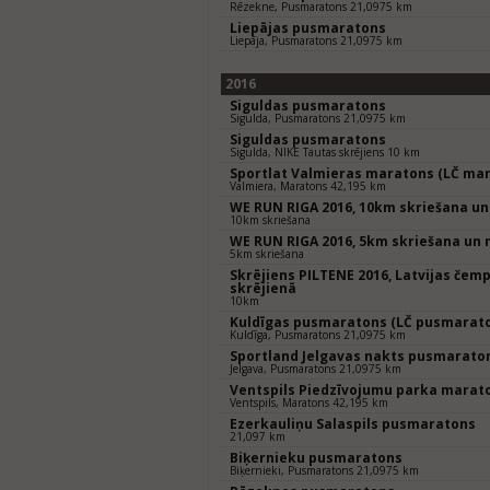
Rēzekne, Pusmaratons 21,0975 km
Liepājas pusmaratons
Liepāja, Pusmaratons 21,0975 km
2016
Siguldas pusmaratons
Sigulda, Pusmaratons 21,0975 km
Siguldas pusmaratons
Sigulda, NIKE Tautas skrējiens 10 km
Sportlat Valmieras maratons (LČ mar
Valmiera, Maratons 42,195 km
WE RUN RIGA 2016, 10km skriešana un
10km skriešana
WE RUN RIGA 2016, 5km skriešana un 
5km skriešana
Skrējiens PILTENE 2016, Latvijas čem
skrējienā
10km
Kuldīgas pusmaratons (LČ pusmarat
Kuldīga, Pusmaratons 21,0975 km
Sportland Jelgavas nakts pusmarato
Jelgava, Pusmaratons 21,0975 km
Ventspils Piedzīvojumu parka marat
Ventspils, Maratons 42,195 km
Ezerkauliņu Salaspils pusmaratons
21,097 km
Biķernieku pusmaratons
Biķernieki, Pusmaratons 21,0975 km