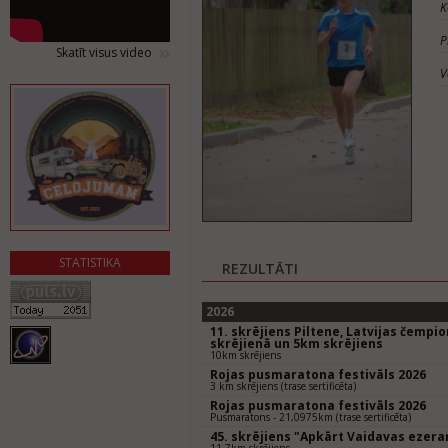
K
P
Skatīt visus video
V
STATISTIKA
REZULTĀTI
2026
11. skrējiens Piltene, Latvijas čempi
skrējienā un 5km skrējiens
10km skrējiens
Rojas pusmaratona festivāls 2026
3 km skrējiens (trase sertificēta)
Rojas pusmaratona festivāls 2026
Pusmaratons - 21,0975km (trase sertificēta)
45. skrējiens "Apkārt Vaidavas ezer