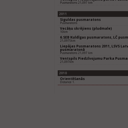
Pusmaratons 21,097 km
2011
Siguldas pusmaratons
Pusmaratons
Vecāķu skrējiens (pludmale)
10km
6.SEB Kuldīgas pusmaratons, LČ pus
21,0975km
Liepājas Pusmaratons 2011, LSVS Lat
pusmaratonā
Pusmaratons 21,097 km
Ventspils Piedzīvojumu Parka Pusma
21,097km
2010
Orientēšanās
Distance 1.