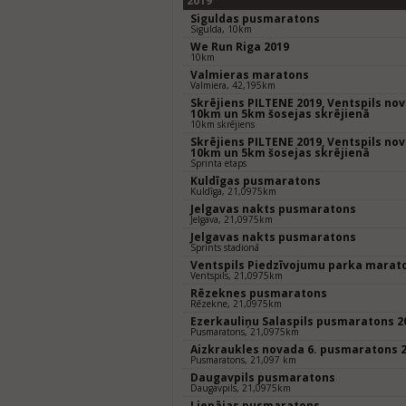
2019
Siguldas pusmaratons
Sigulda, 10km
We Run Riga 2019
10km
Valmieras maratons
Valmiera, 42,195km
Skrējiens PILTENE 2019, Ventspils nov
10km un 5km šosejas skrējienā
10km skrējiens
Skrējiens PILTENE 2019, Ventspils nov
10km un 5km šosejas skrējienā
Sprinta etaps
Kuldīgas pusmaratons
Kuldīga, 21,0975km
Jelgavas nakts pusmaratons
Jelgava, 21,0975km
Jelgavas nakts pusmaratons
Sprints stadionā
Ventspils Piedzīvojumu parka marat
Ventspils, 21,0975km
Rēzeknes pusmaratons
Rēzekne, 21,0975km
Ezerkauliņu Salaspils pusmaratons 2
Pusmaratons, 21,0975km
Aizkraukles novada 6. pusmaratons 
Pusmaratons, 21,097 km
Daugavpils pusmaratons
Daugavpils, 21,0975km
Liepājas pusmaratons