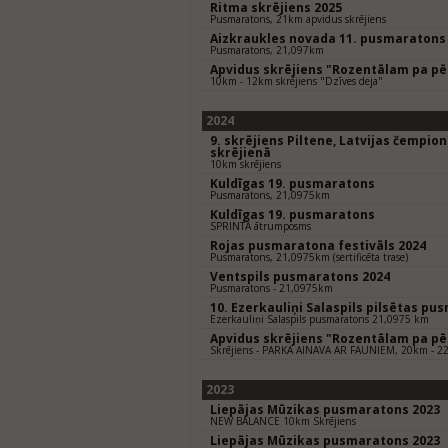
Ritma skrējiens 2025
Pusmaratons, 21km apvidus skrējiens
Aizkraukles novada 11. pusmaratons
Pusmaratons, 21,097km
Apvidus skrējiens "Rozentālam pa p
10km - 12km skrējiens "Dzīves deja"
2024
9. skrējiens Piltene, Latvijas čempio
skrējienā
10km skrējiens
Kuldīgas 19. pusmaratons
Pusmaratons, 21,0975km
Kuldīgas 19. pusmaratons
SPRINTA ātrumposms
Rojas pusmaratona festivāls 2024
Pusmaratons, 21,0975km (sertificēta trase)
Ventspils pusmaratons 2024
Pusmaratons - 21,0975km
10. Ezerkauliņi Salaspils pilsētas pu
Ezerkauliņi Salaspils pusmaratons 21,0975 km
Apvidus skrējiens "Rozentālam pa p
Skrējiens - PARKA AINAVA AR FAUNIEM, 20km - 
2023
Liepājas Mūzikas pusmaratons 2023
NEW BALANCE 10km Skrējiens
Liepājas Mūzikas pusmaratons 2023