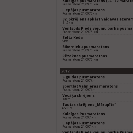
Kuldīgas pusmaratons (LČ 1/2 marat
Pusmaratons 21,0975 km
Liepājas pusmaratons
Pusmaratons 21,0975km
32. Skrējiens apkārt Vaidavas ezera
11,7km
Ventspils Piedzīvojumu parka pusma
Pusmaratons 21,0975 km
Zelta Keda
5km
Biķernieku pusmaratons
Pusmaratons 21,0975 km
Rēzeknes pusmaratons
Pusmaratons 21,0975 km
2012
Siguldas pusmaratons
Pusmaratons 21,097km
Sportlat Valmieras maratons
Pusmaratons 21,097km
Vecāķu skrējiens
10km
Tautas skrējiens „Mārupīte”
6500m
Kuldīgas Pusmaratons
Pusmaratons 21,097 km
Liepājas Pusmaratons
Pusmaratons 21,097 km
Ventspils Piedzīvojumu parka Pusma