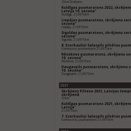
10km skrējiens
Kuldīgas pusmaratons 2022, skrējienu
Latvija 10. sezona"
Kuldīga, 21,0975km
Liepājas pusmaratons, skrējienu seriā
sezona"
Liepāja, 21,0975km
Siguldas pusmaratons, skrējienu seriā
sezona"
Sigulda, 21,0975km
8. Ezerkauliņi Salaspils pilsētas pus
Ezerkauliņi pusmaratons 21,0975km
Rēzeknes pusmaratons, skrējienu seri
10. sezona"
Rēzekne, 21,0975km
Daugavpils pusmaratons, skrējienu se
10. sezona"
Daugavpils, 21,0975km
2021
Skrējiens Piltene 2021, Latvijas čem
skrējienā
10km
Kuldīgas pusmaratons 2021, skrējienu
Latvija"
21,0975km
7. Ezerkauliņi Salaspils pilsētas pus
Ezerkauliņu pusmaratons 21,0975km