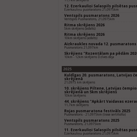
11,7km skrējiens
12. Ezerkauliņi Salaspils pilsētas pu
Ezerkauliņu pusmaratons 21,0975km
Ventspils pusmaratons 2026
Ventspils Pusmaratons, 21,0975km
Ritma skrējiens 2026
5km skrējiens (asfalts)
Ritma skrējiens 2026
10km skrējiens (asfalts)
Aizkraukles novada 12. pusmaratons
Pusmaratons 21,097km
Skrējiens "Rozentālam pa pēdām 202
10km - 12km skrējiens Dzīves deja
2025
Kuldīgas 20. pusmaratons, Latvijas 
skrējienā
21,0975 km skrējiens
10. skrējiens Piltene, Latvijas čempi
skrējienā un 5km skrējiens
10km skrējiens
44. skrējiens "Apkārt Vaidavas ezer
11,7km skrējiens
Rojas pusmaratona festivāls 2025
Pusmaratons - 21,0975km (trase sertificēta)
Ventspils pusmaratons 2025
Pusmaratons, 21,0975km
11. Ezerkauliņi Salaspils pilsētas pu
Ezerkauliņu pusmaratons 21,0975km