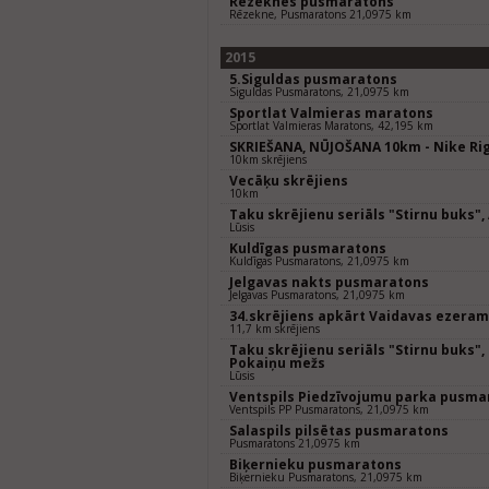
Rēzeknes pusmaratons
Rēzekne, Pusmaratons 21,0975 km
2015
5.Siguldas pusmaratons
Siguldas Pusmaratons, 21,0975 km
Sportlat Valmieras maratons
Sportlat Valmieras Maratons, 42,195 km
SKRIEŠANA, NŪJOŠANA 10km - Nike Rig
10km skrējiens
Vecāķu skrējiens
10km
Taku skrējienu seriāls "Stirnu buks",
Lūsis
Kuldīgas pusmaratons
Kuldīgas Pusmaratons, 21,0975 km
Jelgavas nakts pusmaratons
Jelgavas Pusmaratons, 21,0975 km
34.skrējiens apkārt Vaidavas ezeram
11,7 km skrējiens
Taku skrējienu seriāls "Stirnu buks",
Pokaiņu mežs
Lūsis
Ventspils Piedzīvojumu parka pusma
Ventspils PP Pusmaratons, 21,0975 km
Salaspils pilsētas pusmaratons
Pusmaratons 21,0975 km
Biķernieku pusmaratons
Biķernieku Pusmaratons, 21,0975 km