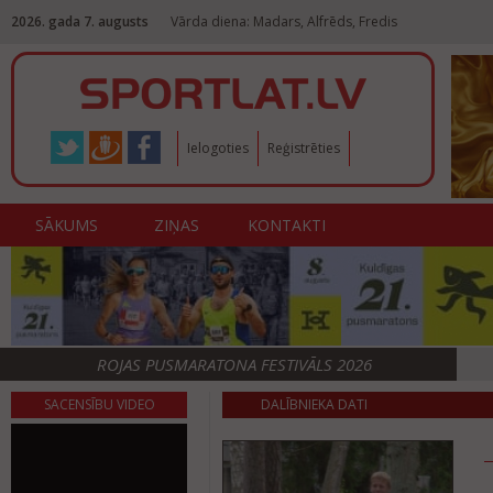
2026. gada 7. augusts
Vārda diena: Madars, Alfrēds, Fredis
Ielogoties
Reģistrēties
SĀKUMS
ZIŅAS
KONTAKTI
ROJAS PUSMARATONA FESTIVĀLS 2026
SACENSĪBU VIDEO
DALĪBNIEKA DATI