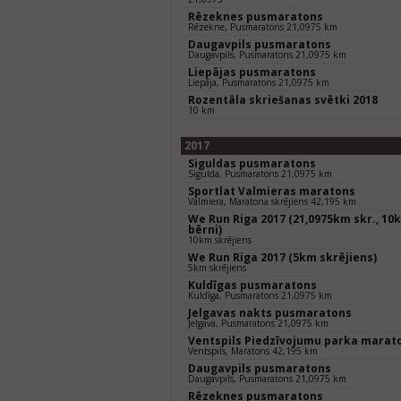
Rēzeknes pusmaratons
Rēzekne, Pusmaratons 21,0975 km
Daugavpils pusmaratons
Daugavpils, Pusmaratons 21,0975 km
Liepājas pusmaratons
Liepāja, Pusmaratons 21,0975 km
Rozentāla skriešanas svētki 2018
10 km
2017
Siguldas pusmaratons
Sigulda, Pusmaratons 21,0975 km
Sportlat Valmieras maratons
Valmiera, Maratona skrējiens 42,195 km
We Run Riga 2017 (21,0975km skr., 10k
bērni)
10km skrējiens
We Run Riga 2017 (5km skrējiens)
5km skrējiens
Kuldīgas pusmaratons
Kuldīga, Pusmaratons 21,0975 km
Jelgavas nakts pusmaratons
Jelgava, Pusmaratons 21,0975 km
Ventspils Piedzīvojumu parka marat
Ventspils, Maratons 42,195 km
Daugavpils pusmaratons
Daugavpils, Pusmaratons 21,0975 km
Rēzeknes pusmaratons