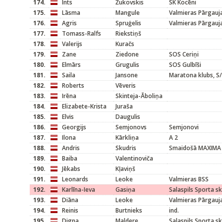
174.
Ints
Žukovskis
SK Kocēni
175.
Lāsma
Mangule
Valmieras Pārgauj
176.
Agris
Spruģelis
Valmieras Pārgauj
177.
Tomass-Ralfs
Riekstiņš
178.
Valerijs
Kuračs
179.
Zane
Ziedone
SOS Ceriņi
180.
Elmārs
Grugulis
SOS Gulbīši
181.
Saila
Jansone
Maratona klubs, S/
182.
Roberts
Vēveris
183.
Irēna
Skinteja-Āboliņa
184.
Elizabete-Krista
Juraša
185.
Elvis
Daugulis
186.
Georgijs
Semjonovs
Semjonovi
187.
Ilona
Kārkliņa
A 2
188.
Andris
Skudris
Smaidošā MAXIMA
189.
Baiba
Valentinoviča
190.
Jēkabs
Kļaviņš
191.
Leonards
Leoke
Valmieras BSS
192.
Karlīna-Ieva
Gasiņa
Salaspils Sporta s
193.
Diāna
Leoke
Valmieras Pārgauj
194.
Reinis
Burtnieks
ind.
195.
Digna
Maldere
Salaspils Sporta s