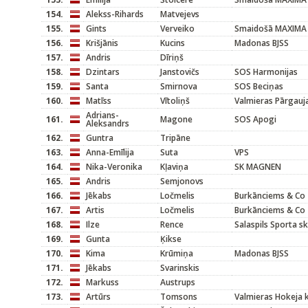
154.
Alekss-Rihards
Matvejevs
155.
Gints
Verveiko
Smaidošā MAXIMA
156.
Krišjānis
Kucins
Madonas BJSS
157.
Andris
Dīriņš
158.
Dzintars
Janstovičs
SOS Harmonijas
159.
Santa
Smirnova
SOS Beciņas
160.
Matīss
Vītoliņš
Valmieras Pārgauj
Adrians-
161.
Magone
SOS Apogi
Aleksandrs
162.
Guntra
Tripāne
163.
Anna-Emīlija
Suta
VPS
164.
Nika-Veronika
Kļaviņa
SK MAGNEN
165.
Andris
Semjonovs
166.
Jēkabs
Ločmelis
Burkānciems & Co
167.
Artis
Ločmelis
Burkānciems & Co
168.
Ilze
Rence
Salaspils Sporta s
169.
Gunta
Ķikse
170.
Kima
Krūmiņa
Madonas BJSS
171.
Jēkabs
Svarinskis
172.
Markuss
Austrups
173.
Artūrs
Tomsons
Valmieras Hokeja 