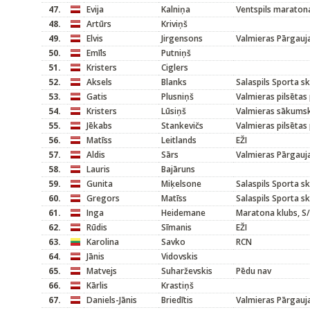
47.
Evija
Kalniņa
Ventspils maratona
48.
Artūrs
Kriviņš
49.
Elvis
Jirgensons
Valmieras Pārgauj
50.
Emīls
Putniņš
51.
Kristers
Ciglers
52.
Aksels
Blanks
Salaspils Sporta s
53.
Gatis
Plusniņš
Valmieras pilsētas
54.
Kristers
Lūsiņš
Valmieras sākums
55.
Jēkabs
Stankevičs
Valmieras pilsētas
56.
Matīss
Leitlands
EŽI
57.
Aldis
Sārs
Valmieras Pārgauj
58.
Lauris
Bajāruns
59.
Gunita
Miķelsone
Salaspils Sporta s
60.
Gregors
Matīss
Salaspils Sporta s
61.
Inga
Heidemane
Maratona klubs, S/
62.
Rūdis
Sīmanis
EŽI
63.
Karolina
Savko
RCN
64.
Jānis
Vidovskis
65.
Matvejs
Suharževskis
Pēdu nav
66.
Kārlis
Krastiņš
67.
Daniels-Jānis
Briedītis
Valmieras Pārgauj