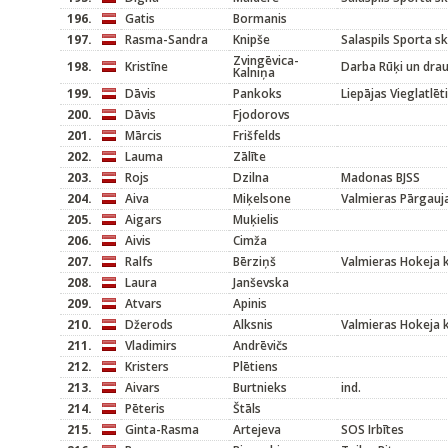
196.
Gatis
Bormanis
197.
Rasma-Sandra
Knipše
Salaspils Sporta s
Zvingēvica-
198.
Kristīne
Darba Rūķi un dra
Kalniņa
199.
Dāvis
Pankoks
Liepājas Vieglatlēt
200.
Dāvis
Fjodorovs
201.
Mārcis
Frišfelds
202.
Lauma
Zālīte
203.
Rojs
Dzilna
Madonas BJSS
204.
Aiva
Miķelsone
Valmieras Pārgauj
205.
Aigars
Muķielis
206.
Aivis
Cimža
207.
Ralfs
Bērziņš
Valmieras Hokeja 
208.
Laura
Janševska
209.
Atvars
Apinis
210.
Džerods
Alksnis
Valmieras Hokeja 
211.
Vladimirs
Andrēvičs
212.
Kristers
Plētiens
213.
Aivars
Burtnieks
ind.
214.
Pēteris
Štāls
215.
Ginta-Rasma
Artejeva
SOS Irbītes