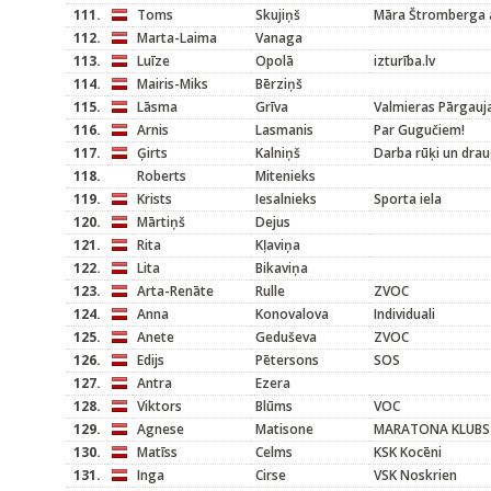
111.
Toms
Skujiņš
Māra Štromberga 
112.
Marta-Laima
Vanaga
113.
Luīze
Opolā
izturība.lv
114.
Mairis-Miks
Bērziņš
115.
Lāsma
Grīva
Valmieras Pārgauj
116.
Arnis
Lasmanis
Par Gugučiem!
117.
Ģirts
Kalniņš
Darba rūķi un drau
118.
Roberts
Mitenieks
119.
Krists
Iesalnieks
Sporta iela
120.
Mārtiņš
Dejus
121.
Rita
Kļaviņa
122.
Lita
Bikaviņa
123.
Arta-Renāte
Rulle
ZVOC
124.
Anna
Konovalova
Individuali
125.
Anete
Geduševa
ZVOC
126.
Edijs
Pētersons
SOS
127.
Antra
Ezera
128.
Viktors
Blūms
VOC
129.
Agnese
Matisone
MARATONA KLUBS
130.
Matīss
Celms
KSK Kocēni
131.
Inga
Cirse
VSK Noskrien