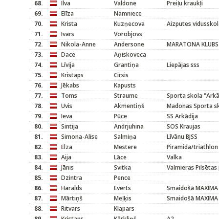
68.
Ilva
Valdone
Preiļu kraukļi
69.
Elīza
Namniece
70.
Krista
Kuzņecova
Aizputes vidussko
71.
Ivars
Vorobjovs
72.
Nikola-Anne
Andersone
MARATONA KLUBS
73.
Dace
Aņiskoveca
74.
Līvija
Grantiņa
Liepājas sss
75.
Kristaps
Cirsis
76.
Jēkabs
Kapusts
77.
Toms
Straume
Sporta skola "Arkā
78.
Uvis
Akmentiņš
Madonas Sporta s
79.
Ieva
Pūce
SS Arkādija
80.
Sintija
Andrjuhina
SOS Kraujas
81.
Simona-Alise
Salmiņa
Līvānu BJSS
82.
Elza
Mestere
Piramida/triathlon
83.
Aija
Lāce
Valka
84.
Jānis
Svitka
Valmieras Pilsētas
85.
Dzintra
Pence
86.
Haralds
Everts
Smaidošā MAXIMA
87.
Mārtiņš
Meļķis
Smaidošā MAXIMA
88.
Ritvars
Klapars
89.
Kristaps
Kārkliņš
A2