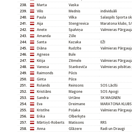
238.
Marta
Vaska
239.
Vilis
Mednis
individuāli
240.
Paula
Vilka
Salaspils Sporta s
241.
Aija
Stengrevica
Maratona klubs, S/
242.
Anete
Spalviņa
Valmieras Pārgauj
243.
Amanda
Zūle
244.
Santa
Kazaka
EŽI
245.
Diāna
Rudzīte
Valmieras Pārgauj
246.
Agnese
Bule
247.
Kitija
Zēmele
Valmieras Pārgauj
248.
Vanesa
Stankeviča
Valmieras pilsētas
249.
Raimonds
Pūcis
250.
Ginta
Pūce
251.
Rolands
Reinsons
SOS Lācīši
252.
Kristiāns
Magone
SOS Apogi
253.
Sandra
Urtāne
SK MAGNEN
254.
Eva
Dreimane
MARATONA KLUBS
255.
Kristīne
Poļaka
Valmieras Pārgauj
256.
Erika
Olberkyte
257.
Mārtiņš-Roberts
Matisons
RRS
258.
Anna
Glāzere
Radi un Draugi