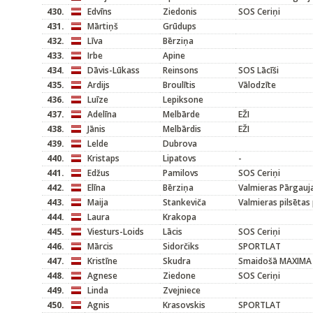
430.
Edvīns
Ziedonis
SOS Ceriņi
431.
Mārtiņš
Grūdups
432.
Līva
Bērziņa
433.
Irbe
Apine
434.
Dāvis-Lūkass
Reinsons
SOS Lācīši
435.
Ardijs
Broulītis
Vālodzīte
436.
Luīze
Lepiksone
437.
Adelīna
Melbārde
EŽI
438.
Jānis
Melbārdis
EŽI
439.
Lelde
Dubrova
440.
Kristaps
Lipatovs
-
441.
Edžus
Pamilovs
SOS Ceriņi
442.
Elīna
Bērziņa
Valmieras Pārgauj
443.
Maija
Stankeviča
Valmieras pilsētas
444.
Laura
Krakopa
445.
Viesturs-Loids
Lācis
SOS Ceriņi
446.
Mārcis
Sidorčiks
SPORTLAT
447.
Kristīne
Skudra
Smaidošā MAXIMA
448.
Agnese
Ziedone
SOS Ceriņi
449.
Linda
Zvejniece
450.
Agnis
Krasovskis
SPORTLAT