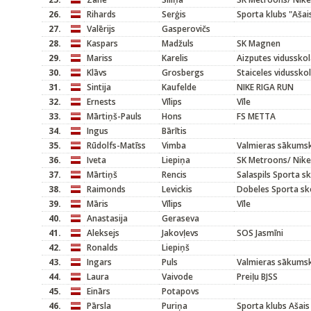
26.
Rihards
Serģis
Sporta klubs "Ašai
27.
Valērijs
Gasperovičs
28.
Kaspars
Madžuls
SK Magnen
29.
Mariss
Karelis
Aizputes vidussko
30.
Klāvs
Grosbergs
Staiceles vidussko
31.
Sintija
Kaufelde
NIKE RIGA RUN
32.
Ernests
Vīlips
Vīle
33.
Mārtiņš-Pauls
Hons
FS METTA
34.
Ingus
Bārītis
35.
Rūdolfs-Matīss
Vimba
Valmieras sākums
36.
Iveta
Liepiņa
SK Metroons/ Nike
37.
Mārtiņš
Rencis
Salaspils Sporta s
38.
Raimonds
Levickis
Dobeles Sporta sk
39.
Māris
Vīlips
Vīle
40.
Anastasija
Geraseva
41.
Aleksejs
Jakovļevs
SOS Jasmīni
42.
Ronalds
Liepiņš
43.
Ingars
Puls
Valmieras sākums
44.
Laura
Vaivode
Preiļu BJSS
45.
Einārs
Potapovs
46.
Pārsla
Puriņa
Sporta klubs Ašais