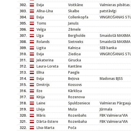
302.
Evija
Voitkāne
Valmieras pilsētas
303.
Alīna-Līna
Skalbe
patstāvīgi
304.
Evija
Collenkopfa
VINGROŠANAS STU
305.
Toms
Janušs
306.
Velga
Zēmele
307.
Līga
Bergholde
Smaidošā MAXIMA
308.
Rolands
Sietnieks
Smaidošā MAXIMA
309.
Ligita
Kalniņa
SEB banka
310.
Evija
Ziediņa
VINGROŠANAS STU
311.
Jekaterina
Girucka
312.
Laura-Loreta
Kantāne
313.
Elīna
Paegle
314.
Evija
Beļova
Madonas BJSS
315.
Dmitrijs
Kossovs
316.
Ilze
Kārkliņa
317.
Kitija
Rozenova
318.
Laine
Spuldzeniece
Valmieras Pārgauj
319.
Līvija
Muša
Jūrmala
320.
Māris
Rozenbahs
FBK Valmiera/VIA
321.
Dārta-Estere
Rozenbaha
FBK Valmiera/VIA
322.
Līva-Marta
Poča