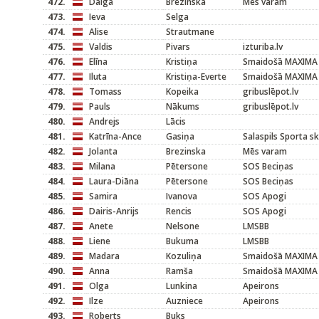
472.
Daiga
Brezinska
Mēs varam
473.
Ieva
Selga
474.
Alise
Strautmane
475.
Valdis
Pivars
izturiba.lv
476.
Elīna
Kristiņa
Smaidošā MAXIMA
477.
Iluta
Kristiņa-Everte
Smaidošā MAXIMA
478.
Tomass
Kopeika
gribuslēpot.lv
479.
Pauls
Nākums
gribuslēpot.lv
480.
Andrejs
Lācis
481.
Katrīna-Ance
Gasiņa
Salaspils Sporta s
482.
Jolanta
Brezinska
Mēs varam
483.
Milana
Pētersone
SOS Beciņas
484.
Laura-Diāna
Pētersone
SOS Beciņas
485.
Samira
Ivanova
SOS Apogi
486.
Dairis-Anrijs
Rencis
SOS Apogi
487.
Anete
Nelsone
LMSBB
488.
Liene
Bukuma
LMSBB
489.
Madara
Kozuliņa
Smaidošā MAXIMA
490.
Anna
Ramša
Smaidošā MAXIMA
491.
Olga
Lunkina
Apeirons
492.
Ilze
Auzniece
Apeirons
493.
Roberts
Buks