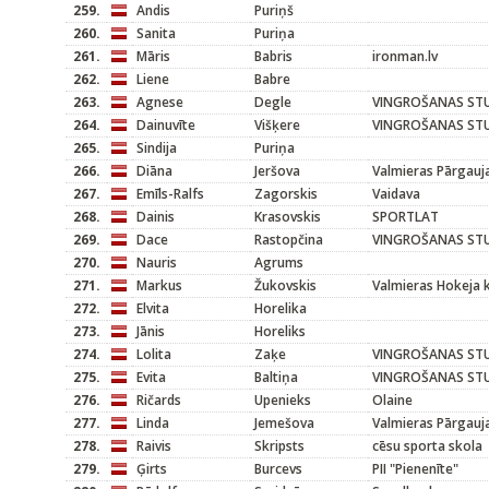
259.
Andis
Puriņš
260.
Sanita
Puriņa
261.
Māris
Babris
ironman.lv
262.
Liene
Babre
263.
Agnese
Degle
VINGROŠANAS STU
264.
Dainuvīte
Višķere
VINGROŠANAS STU
265.
Sindija
Puriņa
266.
Diāna
Jeršova
Valmieras Pārgauj
267.
Emīls-Ralfs
Zagorskis
Vaidava
268.
Dainis
Krasovskis
SPORTLAT
269.
Dace
Rastopčina
VINGROŠANAS STU
270.
Nauris
Agrums
271.
Markus
Žukovskis
Valmieras Hokeja 
272.
Elvita
Horelika
273.
Jānis
Horeliks
274.
Lolita
Zaķe
VINGROŠANAS STU
275.
Evita
Baltiņa
VINGROŠANAS STU
276.
Ričards
Upenieks
Olaine
277.
Linda
Jemešova
Valmieras Pārgauj
278.
Raivis
Skripsts
cēsu sporta skola
279.
Ģirts
Burcevs
PII "Pienenīte"