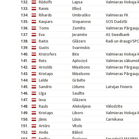
132.
Rūdolfs
Lapsa
Valmieras Hokeja 
133.
Raivis
Elliņš
134.
Rihards
Umbraško
Valmieras FK
135.
Kaspars
Stepanovs
SOS Dadzīši
136.
Toms
Zemītis
Valmieras Pārgauj
137.
Eva
Jeramite
AS Swedbank
138.
Raitis
Glāzers
Radi un draugi/S
139.
Gusts
Svarinskis
140.
Kristofers
Bite
Valmieras Hokeja 
141.
Rets
Aplociņš
Valmieras sākums
142.
Arnolds
Miķelsons
Valmieras Pārgauj
143.
Kristaps
Miķelsons
Valmieras Pārgauj
144.
Lelde
Grāvīte
145.
Sandris
Līdums
Latvijas Finieris
146.
Līga
Saulīte
147.
Ieva
Glāzere
148.
Rauls
Aleksējevs
Vālodzīte
149.
Kristaps
Libors
Valmieras Hokeja 
150.
Jānis
Lūsis
Carnikava
151.
Artūrs
Vītols
152.
Andis
Bāliņš
153.
Emīlija
Štolcere
Smaidošā MAXIMA