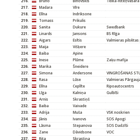
216.
Bruno
Binovskis
Teika-Riteņvasara
217.
Madara
Vīre
218.
Elīna
Indriksone
219.
Tomass
Prikulis
220.
Sanita
Dukure
Swedbank
221.
Linards
Jansons
BS Rīga
222.
Aigars
Esītis
Valmieras pilsētas
223.
Maija
Višķere
224.
Baiba
Apine
225.
Inese
Plūme
Zaķu mafija
226.
Marika
Šneidere
227.
Simona
Andersone
VINGROŠANAS STU
228.
Rasa
Lūse
Valmieras Pārgauj
229.
Elīna
Ceplīte
Ripoautocentrs
230.
Līga
Kalniņa
Gulbīši
231.
Arnis
Skrastiņš
232.
Baiba
Vaivade
233.
Adrija
Muša
VSK noskrien
234.
Jānis
Ivanovs
SOS Apogi
235.
Lāsma
Stepanova
SOS Dadzīši
236.
Zane
Dāvidsone
VOC
237.
Rita
Skrastiņa