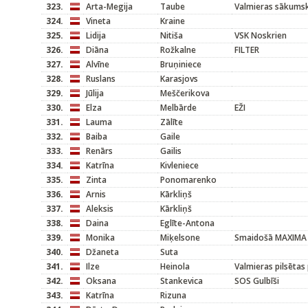
323.
Arta-Megija
Taube
Valmieras sākums
324.
Vineta
Kraine
325.
Lidija
Nitiša
VSK Noskrien
326.
Diāna
Rožkalne
FILTER
327.
Alvīne
Bruņiniece
328.
Ruslans
Karasjovs
329.
Jūlija
Meščerikova
330.
Elza
Melbārde
EŽI
331.
Lauma
Zālīte
332.
Baiba
Gaile
333.
Renārs
Gailis
334.
Katrīna
Kivleniece
335.
Zinta
Ponomarenko
336.
Arnis
Kārkliņš
337.
Aleksis
Kārkliņš
338.
Daina
Eglīte-Antona
339.
Monika
Miķelsone
Smaidošā MAXIMA
340.
Džaneta
Suta
341.
Ilze
Heinola
Valmieras pilsētas
342.
Oksana
Stankevica
SOS Gulbīši
343.
Katrīna
Rizuna