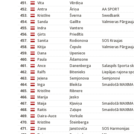
451.
Vita
Vērdiņa
452.
Antra
Āriņa
AA SPORT
453.
Kristīne
Šverna
Swedbank
454.
Sanda
Gailīte
Valmieras Pārgauj
455.
Indra
Vantere
456.
Ģirts
Priedītis
457.
Sanita
Rodionova
SOS Kraujas
458.
Kitija
Čepule
Valmieras Pārgauj
459.
Dana
Upeniece
460.
Paula
Ādamsone
461.
Ance
Danenberga
Salaspils Sporta s
462.
Ralfs
Bitenieks
Liepājas rajona sp
463.
Jeļena
Semjonova
Semjonovi
464.
Inga
Bleikša
Smaidošā MAXIMA
465.
Kristīne
Ribnere
466.
Marija
Jesko
467.
Maija
Kļaviņa
Smaidošā MAXIMA
468.
Raitis
Zaļupe
Smaidošā MAXIMA
469.
Daira-Auce
Vorkule
470.
Kristīne
Šteinberga
471.
Zane
Janstoviča
SOS Harmonijas