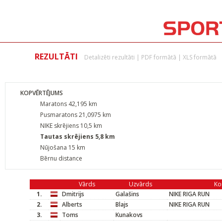
REZULTĀTI
Detalizēti rezultāti
|
PDF formātā
|
XLS formātā
KOPVĒRTĒJUMS
Maratons 42,195 km
Pusmaratons 21,0975 km
NIKE skrējiens 10,5 km
Tautas skrējiens 5,8 km
Nūjošana 15 km
Bērnu distance
Vārds
Uzvārds
Ko
1.
Dmitrijs
Galašins
NIKE RIGA RUN
2.
Alberts
Blajs
NIKE RIGA RUN
3.
Toms
Kunakovs