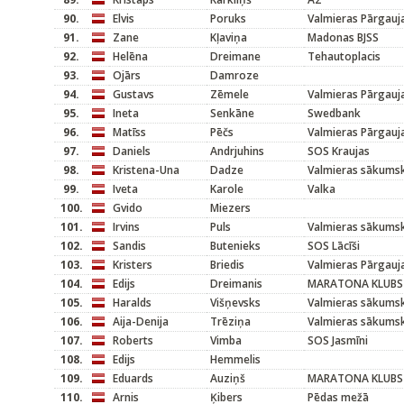
90.
Elvis
Poruks
Valmieras Pārgauj
91.
Zane
Kļaviņa
Madonas BJSS
92.
Helēna
Dreimane
Tehautoplacis
93.
Ojārs
Damroze
94.
Gustavs
Zēmele
Valmieras Pārgauj
95.
Ineta
Senkāne
Swedbank
96.
Matīss
Pēčs
Valmieras Pārgauj
97.
Daniels
Andrjuhins
SOS Kraujas
98.
Kristena-Una
Dadze
Valmieras sākums
99.
Iveta
Karole
Valka
100.
Gvido
Miezers
101.
Irvins
Puls
Valmieras sākums
102.
Sandis
Butenieks
SOS Lācīši
103.
Kristers
Briedis
Valmieras Pārgauj
104.
Edijs
Dreimanis
MARATONA KLUBS
105.
Haralds
Višņevsks
Valmieras sākums
106.
Aija-Denija
Trēziņa
Valmieras sākums
107.
Roberts
Vimba
SOS Jasmīni
108.
Edijs
Hemmelis
109.
Eduards
Auziņš
MARATONA KLUBS
110.
Arnis
Ķibers
Pēdas mežā