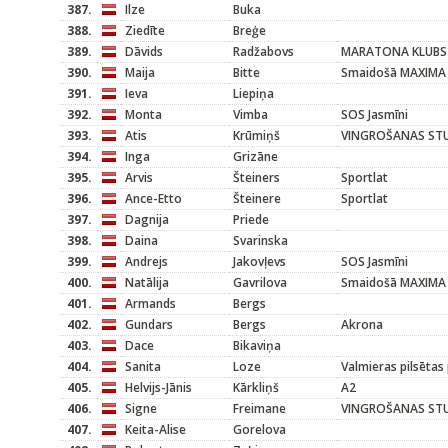
387.
Ilze
Buka
388.
Ziedīte
Breģe
389.
Dāvids
Radžabovs
MARATONA KLUBS
390.
Maija
Bitte
Smaidošā MAXIMA
391.
Ieva
Liepiņa
392.
Monta
Vimba
SOS Jasmīni
393.
Atis
Krūmiņš
VINGROŠANAS STU
394.
Inga
Grizāne
395.
Arvis
Šteiners
Sportlat
396.
Ance-Etto
Šteinere
Sportlat
397.
Dagnija
Priede
398.
Daina
Svarinska
399.
Andrejs
Jakovļevs
SOS Jasmīni
400.
Natālija
Gavrilova
Smaidošā MAXIMA
401.
Armands
Bergs
402.
Gundars
Bergs
Akrona
403.
Dace
Bikaviņa
404.
Sanita
Loze
Valmieras pilsētas
405.
Helvijs-Jānis
Kārkliņš
A2
406.
Signe
Freimane
VINGROŠANAS STU
407.
Keita-Alise
Gorelova