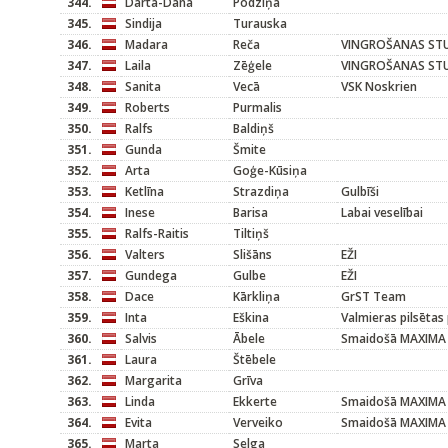
344.
Dārta-Dana
Podziņa
345.
Sindija
Turauska
346.
Madara
Reča
VINGROŠANAS STU
347.
Laila
Zēģele
VINGROŠANAS STU
348.
Sanita
Vecā
VSK Noskrien
349.
Roberts
Purmalis
350.
Ralfs
Baldiņš
351.
Gunda
Šmite
352.
Arta
Goģe-Kūsiņa
353.
Ketlīna
Strazdiņa
Gulbīši
354.
Inese
Barisa
Labai veselībai
355.
Ralfs-Raitis
Tiltiņš
356.
Valters
Slišāns
EŽI
357.
Gundega
Gulbe
EŽI
358.
Dace
Kārkliņa
GrST Team
359.
Inta
Eškina
Valmieras pilsētas
360.
Salvis
Ābele
Smaidošā MAXIMA
361.
Laura
Štēbele
362.
Margarita
Grīva
363.
Linda
Ekkerte
Smaidošā MAXIMA
364.
Evita
Verveiko
Smaidošā MAXIMA
365.
Marta
Selga