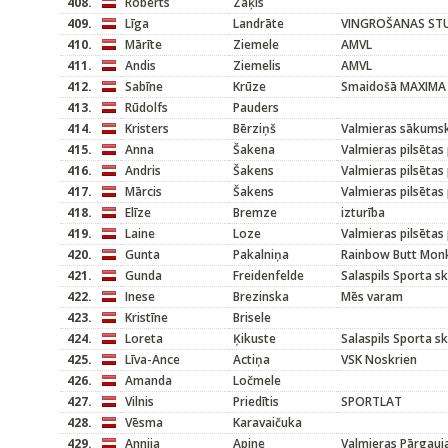
408.
Roberts
Zaķis
409.
Līga
Landrāte
VINGROŠANAS STU
410.
Mārīte
Ziemele
AMVL
411.
Andis
Ziemelis
AMVL
412.
Sabīne
Krūze
Smaidošā MAXIMA
413.
Rūdolfs
Pauders
414.
Kristers
Bērziņš
Valmieras sākums
415.
Anna
Šakena
Valmieras pilsētas
416.
Andris
Šakens
Valmieras pilsētas
417.
Mārcis
Šakens
Valmieras pilsētas
418.
Elīze
Bremze
izturība
419.
Laine
Loze
Valmieras pilsētas
420.
Gunta
Pakalniņa
Rainbow Butt Mon
421.
Gunda
Freidenfelde
Salaspils Sporta s
422.
Inese
Brezinska
Mēs varam
423.
Kristīne
Brisele
424.
Loreta
Ķikuste
Salaspils Sporta s
425.
Līva-Ance
Actiņa
VSK Noskrien
426.
Amanda
Ločmele
427.
Vilnis
Priedītis
SPORTLAT
428.
Vēsma
Karavaičuka
429.
Annija
Apine
Valmieras Pārgauj