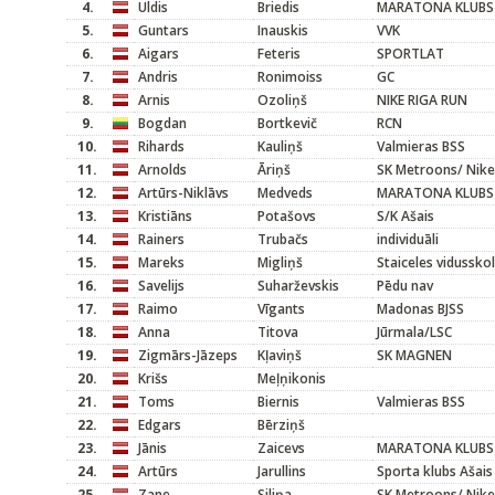
4.
Uldis
Briedis
MARATONA KLUBS
5.
Guntars
Inauskis
VVK
6.
Aigars
Feteris
SPORTLAT
7.
Andris
Ronimoiss
GC
8.
Arnis
Ozoliņš
NIKE RIGA RUN
9.
Bogdan
Bortkevič
RCN
10.
Rihards
Kauliņš
Valmieras BSS
11.
Arnolds
Āriņš
SK Metroons/ Nike
12.
Artūrs-Niklāvs
Medveds
MARATONA KLUBS
13.
Kristiāns
Potašovs
S/K Ašais
14.
Rainers
Trubačs
individuāli
15.
Mareks
Migliņš
Staiceles vidussko
16.
Savelijs
Suharževskis
Pēdu nav
17.
Raimo
Vīgants
Madonas BJSS
18.
Anna
Titova
Jūrmala/LSC
19.
Zigmārs-Jāzeps
Kļaviņš
SK MAGNEN
20.
Krišs
Meļņikonis
21.
Toms
Biernis
Valmieras BSS
22.
Edgars
Bērziņš
23.
Jānis
Zaicevs
MARATONA KLUBS
24.
Artūrs
Jarullins
Sporta klubs Ašais
25.
Zane
Siliņa
SK Metroons/ Nike