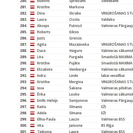
280.
Rūdolfs
Spridzāns
Swedbank
281.
Kristīne
Markova
282.
Dina
Skrabe
VINGROŠANAS STU
283.
Laura
Ozola
Valdeko
284.
Akseps
Putniņš
Valmieras Pārgauj
285.
Roberts
Ķiksis
286.
Justs
Grencis
287.
Agita
Mazaļevska
VINGROŠANAS STU
288.
Dace
Veigure
Valmieras sākums
289.
Lita
Purgaile
Smaidošā MAXIMA
290.
Kristīne
Pujāte
Smaidošā MAXIMA
291.
Elizabete
Veinberga
Valmieras sākums
292.
Indra
Linde
labai veselībai
293.
Kristīne
Mergina
VINGROŠANAS STU
294.
Ieva
Šakena
Valmieras pilsētas
295.
Ērika
Leoke
Valmieras sākums
296.
Emīls-Helvijs
Semjonovs
Valmieras Pārgauj
297.
Raitis
Sīmanis
EŽI
298.
Adele
Sīmane
EŽI
299.
Elīna-Paula
Lauze
Valmieras BSS
300.
Vita
Jansone
BS Rīga
301.
Teiksma
Laure
Valmieras BSS