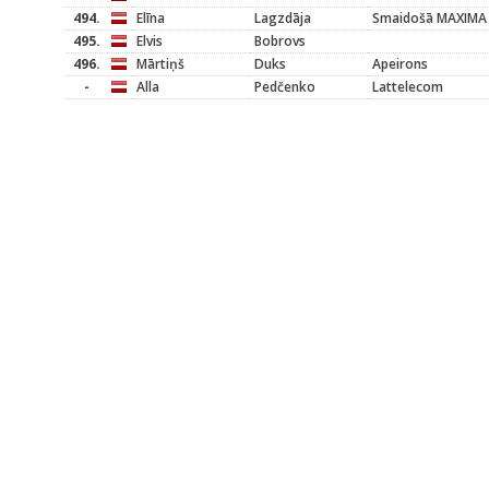
494.
Elīna
Lagzdāja
Smaidošā MAXIMA
495.
Elvis
Bobrovs
496.
Mārtiņš
Duks
Apeirons
-
Alla
Pedčenko
Lattelecom