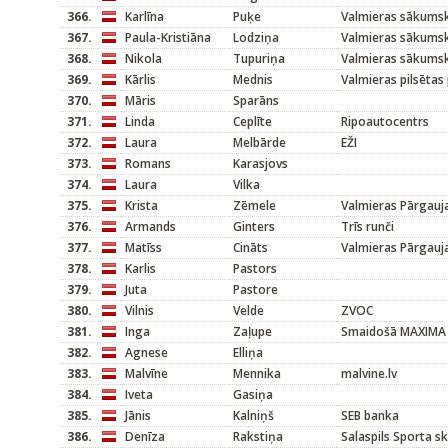
366.
Karlīna
Puķe
Valmieras sākums
367.
Paula-Kristiāna
Lodziņa
Valmieras sākums
368.
Nikola
Tupuriņa
Valmieras sākums
369.
Kārlis
Mednis
Valmieras pilsētas
370.
Māris
Sparāns
371.
Linda
Ceplīte
Ripoautocentrs
372.
Laura
Melbārde
EŽI
373.
Romans
Karasjovs
374.
Laura
Vilka
375.
Krista
Zēmele
Valmieras Pārgauj
376.
Armands
Ginters
Trīs runči
377.
Matīss
Cināts
Valmieras Pārgauj
378.
Karlis
Pastors
379.
Juta
Pastore
380.
Vilnis
Velde
ZVOC
381.
Inga
Zaļupe
Smaidošā MAXIMA
382.
Agnese
Elliņa
383.
Malvīne
Mennika
malvine.lv
384.
Iveta
Gasiņa
385.
Jānis
Kalniņš
SEB banka
386.
Denīza
Rakstiņa
Salaspils Sporta s