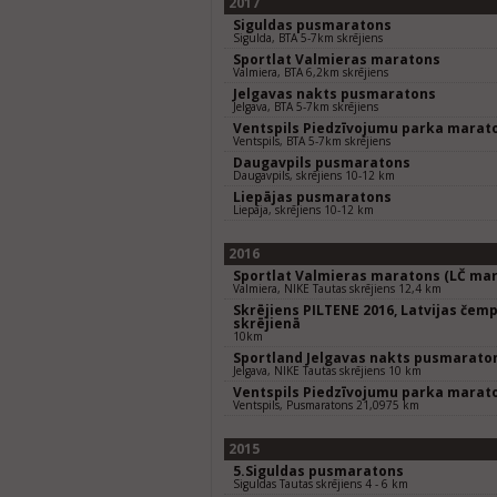
2017
Siguldas pusmaratons
Sigulda, BTA 5-7km skrējiens
Sportlat Valmieras maratons
Valmiera, BTA 6,2km skrējiens
Jelgavas nakts pusmaratons
Jelgava, BTA 5-7km skrējiens
Ventspils Piedzīvojumu parka marat
Ventspils, BTA 5-7km skrējiens
Daugavpils pusmaratons
Daugavpils, skrējiens 10-12 km
Liepājas pusmaratons
Liepāja, skrējiens 10-12 km
2016
Sportlat Valmieras maratons (LČ mar
Valmiera, NIKE Tautas skrējiens 12,4 km
Skrējiens PILTENE 2016, Latvijas čem
skrējienā
10km
Sportland Jelgavas nakts pusmarato
Jelgava, NIKE Tautas skrējiens 10 km
Ventspils Piedzīvojumu parka marat
Ventspils, Pusmaratons 21,0975 km
2015
5.Siguldas pusmaratons
Siguldas Tautas skrējiens 4 - 6 km