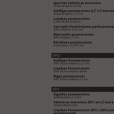
Sportlat Valmieras maratons
Tautas skrējiens 5,8 km
Kuldīgas pusmaratons (LČ 1/2 marat
Tautas skrējiens 5.27 km
Liepājas pusmaratons
5,4km tautas skrējiens
Ventspils Piedzīvojumu parka pusma
NIKE skrējiens 10,55 km
Biķernieku pusmaratons
NIKE skrējiens 11 km
Rēzeknes pusmaratons
Pusmaratons 21,0975 km
2012
Kuldīgas Pusmaratons
NIKE tautas skrējiens 5,27 km
Liepājas Pusmaratons
NIKE tautas skrējiens 4,6km
Rīgas pusmaratons
NIKE tautas skrējiens 5,5 km
2011
Siguldas pusmaratons
Satelītskrējiens 5,27km
Valmieras maratons 2011 un LČ mara
Satelītskrējiens 6km
Liepājas Pusmaratons 2011, LSVS Lat
pusmaratonā