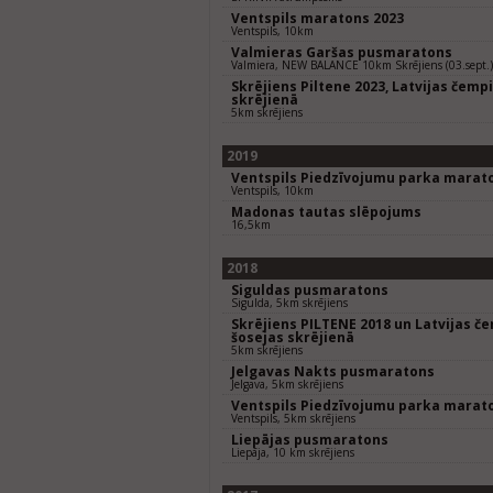
Ventspils maratons 2023
Ventspils, 10km
Valmieras Garšas pusmaratons
Valmiera, NEW BALANCE 10km Skrējiens (03.sept.)
Skrējiens Piltene 2023, Latvijas čem
skrējienā
5km skrējiens
2019
Ventspils Piedzīvojumu parka marat
Ventspils, 10km
Madonas tautas slēpojums
16,5km
2018
Siguldas pusmaratons
Sigulda, 5km skrējiens
Skrējiens PILTENE 2018 un Latvijas 
šosejas skrējienā
5km skrējiens
Jelgavas Nakts pusmaratons
Jelgava, 5km skrējiens
Ventspils Piedzīvojumu parka marat
Ventspils, 5km skrējiens
Liepājas pusmaratons
Liepāja, 10 km skrējiens