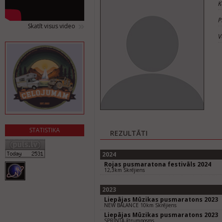
K
P
Skatīt visus video
V
STATISTIKA
REZULTĀTI
2024
Rojas pusmaratona festivāls 2024
12,3km Skrējiens
2023
Liepājas Mūzikas pusmaratons 2023
NEW BALANCE 10km Skrējiens
Liepājas Mūzikas pusmaratons 2023
SPRINTA ātrumposms