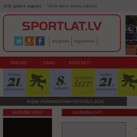
2026. gada 6. augusts
Vārda diena: Aisma, Askolds
Ielogoties
Reģistrēties
SĀKUMS
ZIŅAS
KONTAKTI
ROJAS PUSMARATONA FESTIVĀLS 2026
SACENSĪBU VIDEO
DALĪBNIEKA DATI