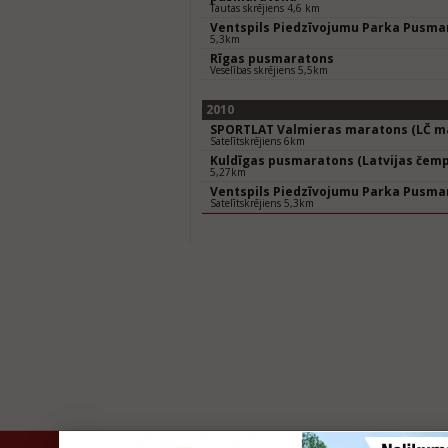
Tautas skrējiens 4,6 km
Ventspils Piedzīvojumu Parka Pusma
5,3km
Rīgas pusmaratons
Veselības skrējiens 5,5km
2010
SPORTLAT Valmieras maratons (LČ ma
Satelītskrējiens 6km
Kuldīgas pusmaratons (Latvijas čemp
5,27km
Ventspils Piedzīvojumu Parka Pusma
Satelītskrējiens 5,3km