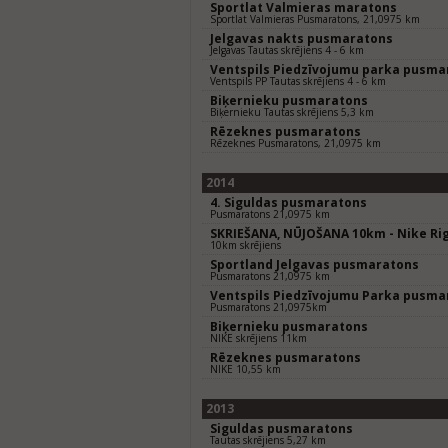
Sportlat Valmieras maratons
Sportlat Valmieras Pusmaratons, 21,0975 km
Jelgavas nakts pusmaratons
Jelgavas Tautas skrējiens 4 - 6 km
Ventspils Piedzīvojumu parka pusma
Ventspils PP Tautas skrējiens 4 - 6 km
Biķernieku pusmaratons
Biķernieku Tautas skrējiens 5,3 km
Rēzeknes pusmaratons
Rēzeknes Pusmaratons, 21,0975 km
2014
4. Siguldas pusmaratons
Pusmaratons 21,0975 km
SKRIEŠANA, NŪJOŠANA 10km - Nike Rig
10km skrējiens
Sportland Jelgavas pusmaratons
Pusmaratons 21,0975 km
Ventspils Piedzīvojumu Parka pusma
Pusmaratons 21,0975km
Biķernieku pusmaratons
NIKE skrējiens 11km
Rēzeknes pusmaratons
NIKE 10,55 km
2013
Siguldas pusmaratons
Tautas skrējiens 5,27 km