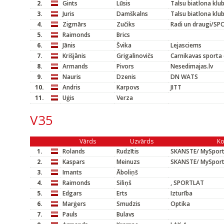
2.
Gints
Lūsis
Talsu biatlona klu
3.
Juris
Damškalns
Talsu biatlona klu
4.
Zigmārs
Zučiks
Radi un draugi/S
5.
Raimonds
Brics
6.
Jānis
Švika
Lejasciems
7.
Krišjānis
Grigalinovičs
Carnikavas sporta 
8.
Armands
Pivors
Nesedimajas.lv
9.
Nauris
Dzenis
DN WATS
10.
Andris
Karpovs
JITT
11.
Uģis
Verza
V35
Vārds
Uzvārds
K
1.
Rolands
Rudzītis
SKANSTE/ MySpor
2.
Kaspars
Meinuzs
SKANSTE/ MySpor
3.
Imants
Āboliņš
4.
Raimonds
Siliņš
, SPORTLAT
5.
Edgars
Erts
Izturība
6.
Marģers
Smudzis
Optika
7.
Pauls
Bulavs