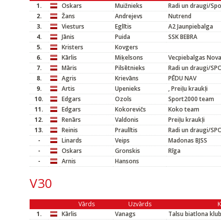
1.
Oskars
Muižnieks
Radi un draugi/Sp
2.
Žans
Andrejevs
Nutrend
3.
Viesturs
Eglītis
A2 Jaunpiebalga
4.
Jānis
Puida
SSK BEBRA
5.
Kristers
Kovgers
6.
Kārlis
Miķelsons
Vecpiebalgas Nov
7.
Māris
Pilsētnieks
Radi un draugi/S
8.
Agris
Krievāns
PĒDU NAV
9.
Artis
Upenieks
, Preiļu kraukļi
10.
Edgars
Ozols
Sport2000 team
11.
Edgars
Kokorevičs
Koko team
12.
Renārs
Valdonis
Preiļu kraukļi
13.
Reinis
Praulītis
Radi un draugi/S
-
Linards
Veips
Madonas BJSS
-
Oskars
Gronskis
Rīga
-
Arnis
Hansons
V30
Vārds
Uzvārds
1.
Kārlis
Vanags
Talsu biatlona klu