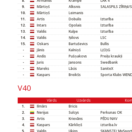
8.
Armands
Krampe
LAK 4
9.
Mārtiņš
Alksnis
SALASPILS ZĪRIŅI
10.
Mārtiņš
Leimanis
11.
Artis
Dobulis
Izturība
12.
Intars
Opolais
Izturība
13.
Valdis
Kulpe
Izturība
14.
Valdis
Ņilovs
LSC
15.
Oskars
Bartuševics
Bullis
-
Jānis
Kalniņš
L(O)G
-
Andis
Pušņakovs
Preiļu kraukļi
-
Juris
Jansons
Swedbank
-
Mareks
Lācis
SaniteX
-
Kaspars
Breikšs
Sporta Klubs WEND
V40
Vārds
Uzvārds
Kom
1.
Ilmārs
Bricis
2.
Nerijus
Sulcys
Perkunas OK
3.
Artis
Krievāns
PĒDU NAV
4.
Kaspars
Kārkliņš
izturiba.lv
5.
Valdis
Ukins
SKANSTE/ MySpor