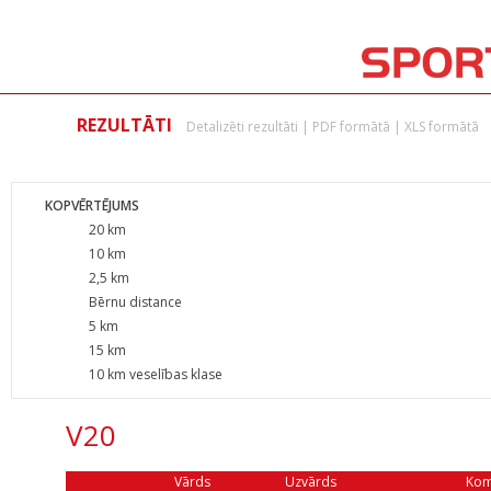
REZULTĀTI
Detalizēti rezultāti
|
PDF formātā
|
XLS formātā
KOPVĒRTĒJUMS
20 km
10 km
2,5 km
Bērnu distance
5 km
15 km
10 km veselības klase
V20
Vārds
Uzvārds
Ko