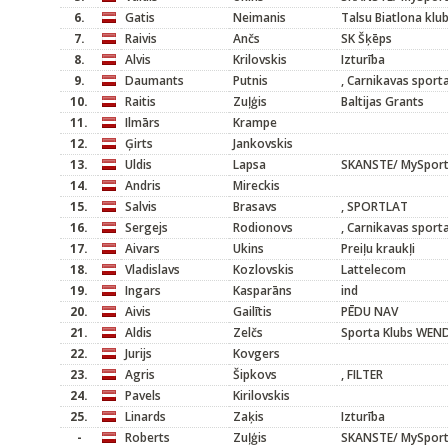
6.
Gatis
Neimanis
Talsu Biatlona klu
7.
Raivis
Ančs
SK Šķēps
8.
Alvis
Krilovskis
Izturība
9.
Daumants
Putnis
, Carnikavas sport
10.
Raitis
Zuļģis
Baltijas Grants
11.
Ilmārs
Krampe
12.
Ģirts
Jankovskis
13.
Uldis
Lapsa
SKANSTE/ MySpor
14.
Andris
Mireckis
15.
Salvis
Brasavs
, SPORTLAT
16.
Sergejs
Rodionovs
, Carnikavas sport
17.
Aivars
Ukins
Preiļu kraukļi
18.
Vladislavs
Kozlovskis
Lattelecom
19.
Ingars
Kasparāns
ind
20.
Aivis
Gailītis
PĒDU NAV
21.
Aldis
Zelčs
Sporta Klubs WEND
22.
Jurijs
Kovgers
23.
Agris
Šipkovs
, FILTER
24.
Pavels
Kirilovskis
25.
Linards
Zaķis
Izturība
-
Roberts
Zuļģis
SKANSTE/ MySpor