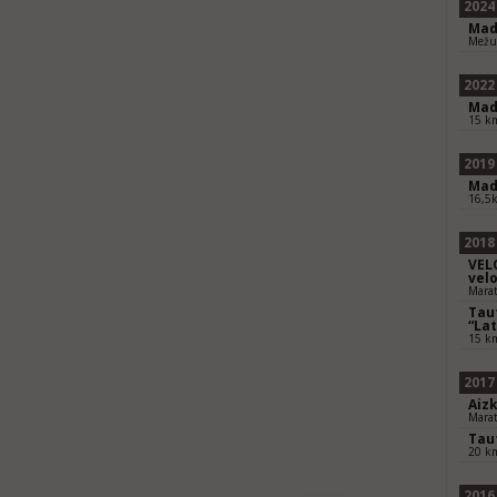
2024
Mad
Mežu
2022
Mad
15 k
2019
Mad
16,5
2018
VEL
vel
Mara
Tau
“Lat
15 k
2017
Aiz
Mara
Tau
20 k
2016