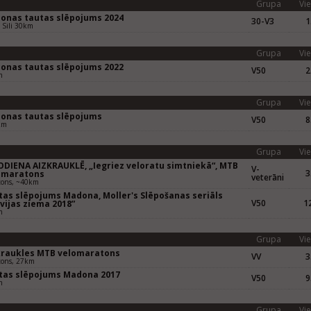
Grupa
Vie
onas tautas slēpojums 2024
30-V3
1
 Sili 30km
Grupa
Vie
onas tautas slēpojums 2022
V50
2
m
Grupa
Vie
onas tautas slēpojums
V50
8
km
Grupa
Vie
ODIENA AIZKRAUKLĒ, „Iegriez veloratu simtniekā“, MTB
V-
3
omaratons
veterāni
tons, ~40km
tas slēpojums Madona, Moller's Slēpošanas seriāls
V50
12
vijas ziema 2018”
m
Grupa
Vie
kraukles MTB velomaratons
VV
3
tons, 27km
tas slēpojums Madona 2017
V50
9
m
Grupa
Vie