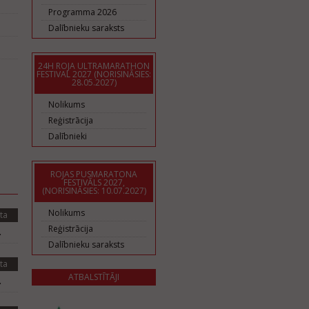
Programma 2026
Dalībnieku saraksts
24H ROJA ULTRAMARATHON
FESTIVAL 2027 (NORISINĀSIES:
28.05.2027)
Nolikums
Reģistrācija
Dalībnieki
ROJAS PUSMARATONA
FESTIVĀLS 2027,
(NORISINĀSIES: 10.07.2027)
Nolikums
ta
Reģistrācija
.
Dalībnieku saraksts
ta
ATBALSTĪTĀJI
.