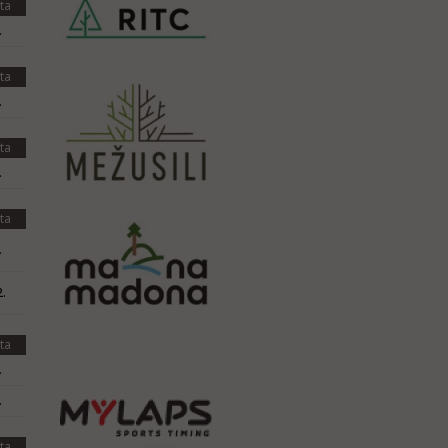
ta
.
ta
.
ta
.
ta
.
.
ta
.
.
ta