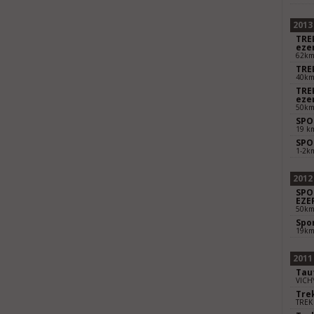
2013
TRE
eze
62k
TRE
40k
TRE
eze
50k
SPO
19 k
SPO
1-2k
2012
SPO
EZE
50k
Spo
19k
2011
Tau
VICH
Tre
TREK