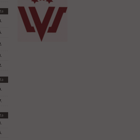
ta
.
.
.
.
.
ta
.
.
ta
.
.