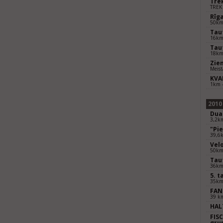
Tre
TREK
Rīg
50k
Tau
16k
Tau
18k
Zie
Meist
KVA
1km 
2010
Dua
3,2km
"Pi
39,6
Vel
50k
Taut
36k
5. 
35k
FAN
39 k
HAL
FIS
gru