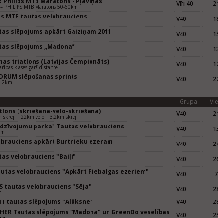
k Philips MTB Maratons - Pļaviņas
Vīri 40
21
 – PHILIPS MTB Maratons 50-60km
as MTB tautas velobrauciens
V40
18
m
tas slēpojums apkārt Gaiziņam 2011
V40
15
m
tas slēpojums „Madona”
V40
13
m
mas triatlons (Latvijas Čempionāts)
V40
12
arības klases garā distance
DRUM slēpošanas sprints
V40
22
- 2km
Grupa
Vie
tlons (skriešana-velo-skriešana)
V40
21
 skrēj. + 22km velo + 3,2km skrēj.
edzīvojumu parka" Tautas velobrauciens
V40
13
km
obrauciens apkārt Burtnieku ezeram
V40
24
m
as velobrauciens "Baiļi"
V40
26
m
tautas velobrauciens "Apkārt Piebalgas ezeriem"
V40
7
m
S tautas velobrauciens "Sēja"
V40
28
m
TI tautas slēpojums "Alūksne"
V40
28
CHER Tautas slēpojums "Madona" un GreenDo veselības
V40
25
pa