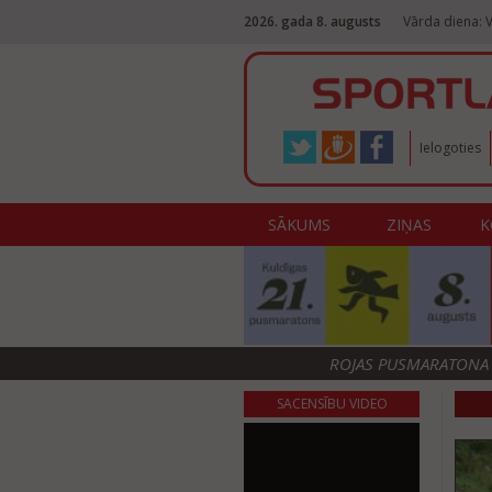
2026. gada 8. augusts
Vārda diena: V
Ielogoties
SĀKUMS
ZIŅAS
K
ROJAS PUSMARATONA F
SACENSĪBU VIDEO