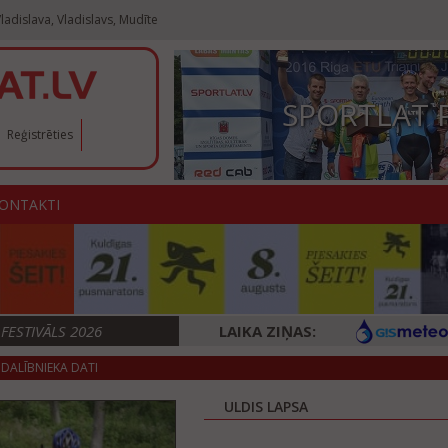
ladislava, Vladislavs, Mudīte
SPORTLAT 
Reģistrēties
ONTAKTI
ESTIVĀLS 2026
LAIKA ZIŅAS:
DALĪBNIEKA DATI
ULDIS LAPSA