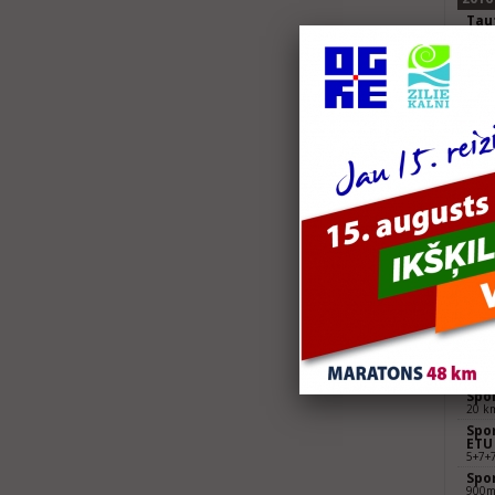
Tau
10 k
Tau
15 k
2015
MTB
Mara
Tau
18 k
Tau
28.5
2014
Vec
10 k
Vol
Moll
Vol
Bur
Moll
Spo
20 k
Spor
ETU
5+7+
Spo
900