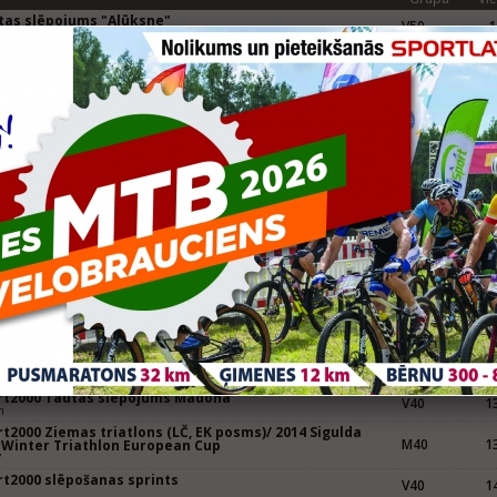
tas slēpojums "Alūksne"
V50.
1
m
tas slēpojums "Madona"
V50
3
m
Grupa
Vie
 velobrauciens "Apkārt Piebalgas ezeriem"
V40
7
tons, 50km
tas slēpojums "Alūksne"
V40
7
m
tas slēpojums "Madona"
V40
4
 km (14,7km+13,8km)
Grupa
Vie
āķu skrējiens
V40
17
m
kswagen -Trek kauss 5.posms
V40
5
er Auto Krasta MARATONS 41 km
kswagen -Trek kauss 2.posms, Velobrauciens apkārt
V40
32
tnieku ezeram
er Auto Krasta MARATONS 62 km
rt2000 Tautas slēpojums Madona
V40
13
m
t2000 Ziemas triatlons (LČ, EK posms)/ 2014 Sigulda
M40
13
 Winter Triathlon European Cup
7
rt2000 slēpošanas sprints
V40
14
m