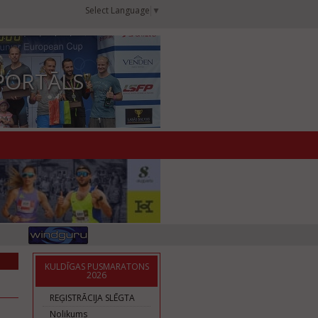
Select Language
▼
PORTĀLS
KULDĪGAS PUSMARATONS
2026
REĢISTRĀCIJA SLĒGTA
Nolikums