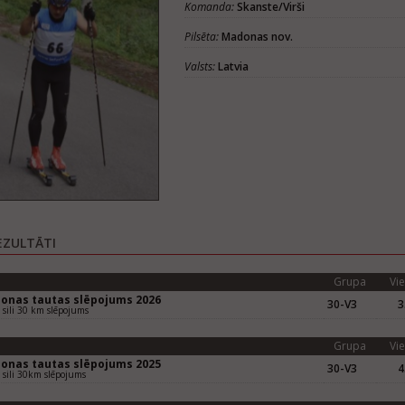
Komanda:
Skanste/Virši
Pilsēta:
Madonas nov.
Valsts:
Latvia
EZULTĀTI
Grupa
Vie
onas tautas slēpojums 2026
30-V3
3
sili 30 km slēpojums
Grupa
Vie
onas tautas slēpojums 2025
30-V3
4
sili 30km slēpojums