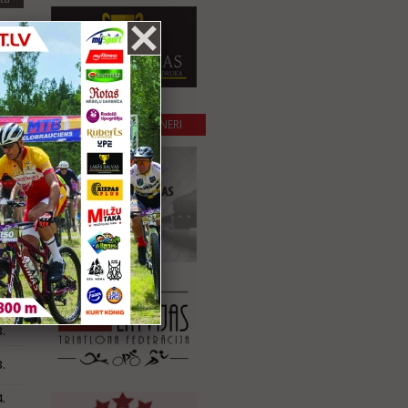
.
.
ta
.
SADARBĪBAS PARTNERI
.
.
ta
.
.
.
.
.
.