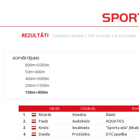
REZULTĀTI
Detalizēti rezultāti
|
PDF formātā
|
XLS formātā
KOPVĒRTĒJUMS
800m+5000m
50m+400m
400m+3000m
200m+1500m
100m+800m
Vārds
Uzvārds
Ko
1.
Ričards
Sniedze
Ādaži
2.
Pauls
Audzēvičs
AQUATICS
3.
Krists
Iesalnieks
"Sporta iela" Jēkab
4.
Danila
Proščinko
DTC Jaunība