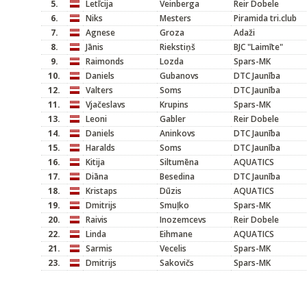
5.
Letīcija
Veinberga
Reir Dobele
6.
Niks
Mesters
Piramida tri.club
7.
Agnese
Groza
Adaži
8.
Jānis
Riekstiņš
BJC "Laimīte"
9.
Raimonds
Lozda
Spars-MK
10.
Daniels
Gubanovs
DTC Jaunība
12.
Valters
Soms
DTC Jaunība
11.
Vjačeslavs
Krupins
Spars-MK
13.
Leoni
Gabler
Reir Dobele
14.
Daniels
Aninkovs
DTC Jaunība
15.
Haralds
Soms
DTC Jaunība
16.
Kitija
Siltumēna
AQUATICS
17.
Diāna
Besedina
DTC Jaunība
18.
Kristaps
Dūzis
AQUATICS
19.
Dmitrijs
Smuļko
Spars-MK
20.
Raivis
Inozemcevs
Reir Dobele
22.
Linda
Eihmane
AQUATICS
21.
Sarmis
Vecelis
Spars-MK
23.
Dmitrijs
Sakovičs
Spars-MK