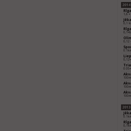
2014
Rīg
1,6 +
Jēka
0,1 k
Rīga
0,1+6
Olim
0,12 
Spo
0.1k
Liep
0,12
Tria
0.05+
Akva
100
Akva
100
Akva
100
2013
Jēka
0.1k
Rīga
0,1k