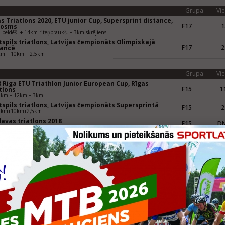
Grupa
Vie
s Triatlons 2020, ETU junior Cup, Supersprint distance,
F17
1
posms
peldēš. + 14km riteņbraukš. + 3km skrējiens
spils triatlons, Latvijas čempionāts Olimpiskajā
F17
2
tancē
km + 10km + 2,5km
Grupa
Vie
 Riga ETU Triathlon Junior European Cup, Rīgas
F15
11
tlons
0km + 12km + 3km
spils triatlons, Latvijas čempionāts Supersprintā
F15
2
5km+10km+2,5km
avas triatlons 2018
F15
D
m peldēš. + 22km velo + 4km skrēj.
Grupa
Vie
7 Riga ETU Triathlon Junior European Cup
F13
8
0km + 14,4km + 3km
vijas Čempionāts Standarta distancē
F13
1
5km+10km+2,5km
avas triatlons, Latvijas čempionāts vidējā distancē
F13
1
lf Ironman)
m peldēš. + 11km velo + 2km skrēj.
vijas Čempionāts Supersprinta distancē
F13
2
5km+5km+1km