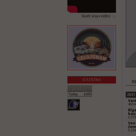
Skatīt visus video
STATISTIKA
R
2021
Vaid
400m
Rīga
kaus
0,37
Vent
čem
0,25