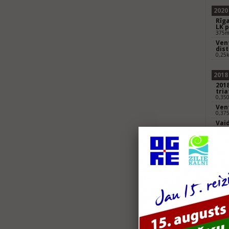
2020
Rīga
LK 
375m 
Vent
dis
0,25
2018
2018
tria
0,35
Vent
0,37
Vaid
0,45k
2017
201
0,35
Lat
0,37
Vaid
(Ha
0.25k
Lat
0,12