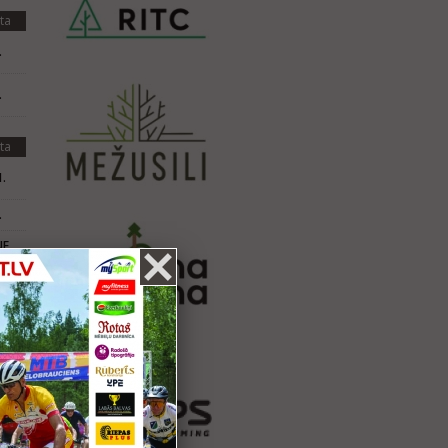
ta
.
.
ta
.
.
NF
ta
.
.
.
.