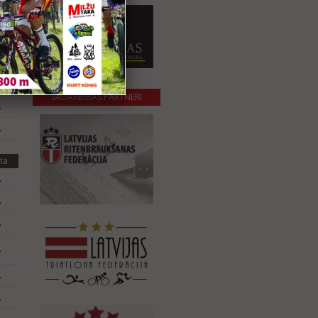
ta
.
.
.
SADARBĪBAS PARTNERI
.
.
ta
.
.
.
.
.
.