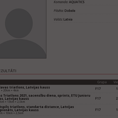
Komanda:
AQUATICS
Pilsēta:
Dobele
Valsts:
Latvia
EZULTĀTI
Grupa
Vie
avas triatlons, Latvijas kauss
F17
1
 + 20km + 4km
s Triatlons 2021, sacensību diena, sprints, ETU Junioru
F17
2
s, Latvijas kauss
5km + 13km + 2,5km
spils triatlons, standarta distance, Latvijas
F17
1
pionāts, Latvijas kauss
km + 10km + 2,5km