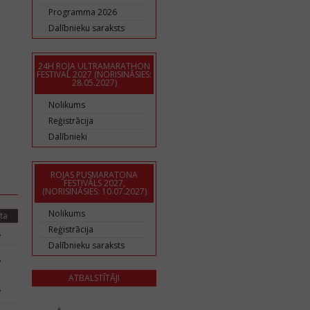
Programma 2026
Dalībnieku saraksts
24H ROJA ULTRAMARATHON
FESTIVAL 2027 (NORISINĀSIES:
28.05.2027)
Nolikums
Reģistrācija
Dalībnieki
ROJAS PUSMARATONA
FESTIVĀLS 2027,
(NORISINĀSIES: 10.07.2027)
Nolikums
ta
Reģistrācija
.
Dalībnieku saraksts
.
ATBALSTĪTĀJI
.