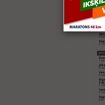
2016
Jēka
0,25 
Vent
0,37
Rīga
Cup
0,35
Spor
0,2k
Sup
0.12
2015
Duat
1 km
Jēka
0,1km
Vent
0,12k
Rīga
Cup,
0.1k
Vaid
0.1+
Supe
0,05 