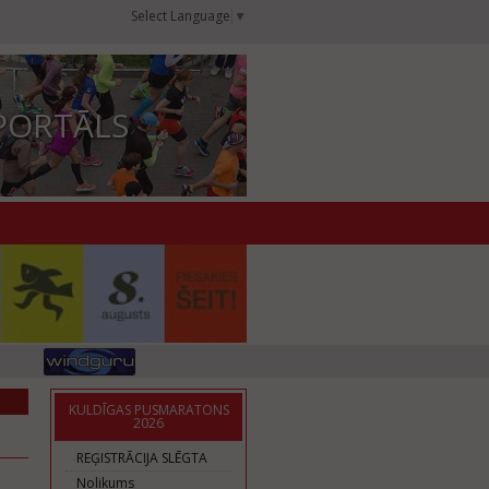
Select Language
▼
PORTĀLS
KULDĪGAS PUSMARATONS
2026
REĢISTRĀCIJA SLĒGTA
Nolikums