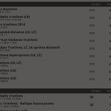
Grupa
Vie
as duatlons
F11
4
 5,5 + 0,9
bpils triatlons (LK)
F11
3
m + 3 km + 0,8 km
s triatlons 2014
F11
4
,5+0,8
piskā distance (LK, LČ)
F11
1
+ 4 + 1
rtLat Vaidavas triatlons
F11
4
m + 5km + 1km
ājas Triatlons, LČ, LK sprinta distancē
F11
3
+5+1,4km
tlona Supersprints (LK, LČ)
F11
4
2.5+0.5
tlons (LK, LČ)
F11
2
m+500m
tlons (LK)
F11
6
m+500m
tlons (LK)
F11
6
m+800m
Grupa
Vie
bpils triatlons
SJE
1
m + 2.5km + 0.6km
s Triatlons - Baltijas Kausa posms
SJE
1
m + 4km + 0,8km