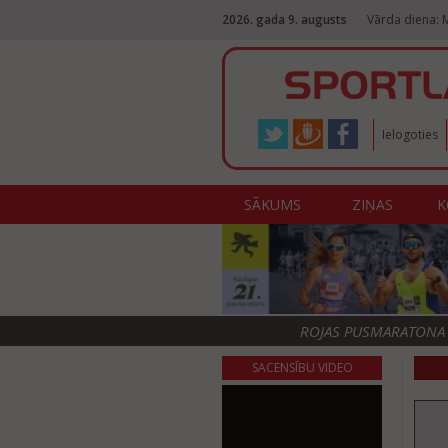
2026. gada 9. augusts
Vārda diena:
Ielogoties
SĀKUMS
ZIŅAS
K
ROJAS PUSMARATONA F
SACENSĪBU VIDEO