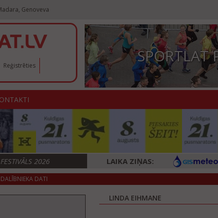
 Madara, Genoveva
SPORTLAT 
Reģistrēties
ONTAKTI
ESTIVĀLS 2026
LAIKA ZIŅAS:
DALĪBNIEKA DATI
LINDA EIHMANE