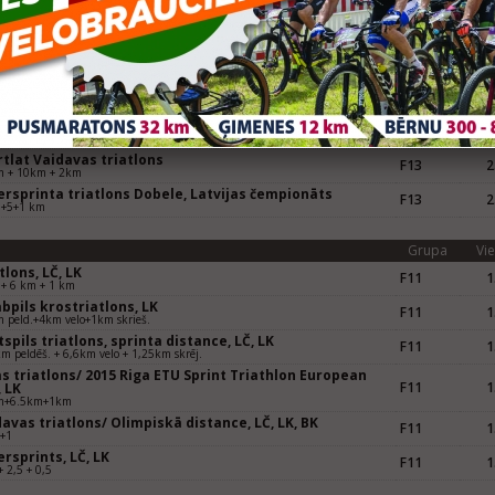
Grupa
Vie
bpils krostriatlons, Latvijas čempionāts
F13
1
km + 12 km + 2.5 km
spils triatlons standarta distancē, Latvijas kauss
F13
2
5km+10km+2,5km
s Triatlons, 2016 Riga ETU Triathlon Junior European
F13
3
km + 14,4km + 3km
tlat Vaidavas triatlons
F13
2
m + 10km + 2km
ersprinta triatlons Dobele, Latvijas čempionāts
F13
2
5+5+1 km
Grupa
Vie
lons, LČ, LK
F11
1
 + 6 km + 1 km
bpils krostriatlons, LK
F11
1
 peld.+4km velo+1km skrieš.
spils triatlons, sprinta distance, LČ, LK
F11
1
m peldēš. + 6,6km velo + 1,25km skrēj.
s triatlons/ 2015 Riga ETU Sprint Triathlon European
F11
1
 LK
m+6.5km+1km
avas triatlons/ Olimpiskā distance, LČ, LK, BK
F11
1
5+1
rsprints, LČ, LK
F11
1
+ 2,5 + 0,5