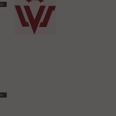
ta
.
.
.
.
.
.
.
.
.
.
ta
.
.