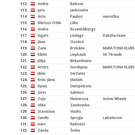
112.
Andris
Baikovs
113.
Juris
Jankovskis
114.
Artis
Pauliņš
vienotība
115.
Mārtiņš-Frīdis
Lūks
116.
Andris
Rozentālbergs
117.
Ingars
Liedags
Daksha team
118.
Jānis
Ozoliņš
119.
Zane
Brokāne
MARATONA KLUBS
120.
Kārlis
Liepkauls
SK Tērauds
121.
Jūlija
Birkenšteine
122.
Artūrs
Gordejevs
MARATONA KLUBS
123.
Jānis
Seržants
124.
Krišs-Jānis
Mežiels
125.
Raivis
Dempelsons
126.
Ģirts
Salmiņš
127.
Zoja
Nesterova
Active Wheels
128.
Uldis
Zandovskis
129.
Staņislavs
Vusiks
130.
Sandis
Sproģis
Lattelecom
131.
Ivars
Radovičs
132.
Zanda
Šmite