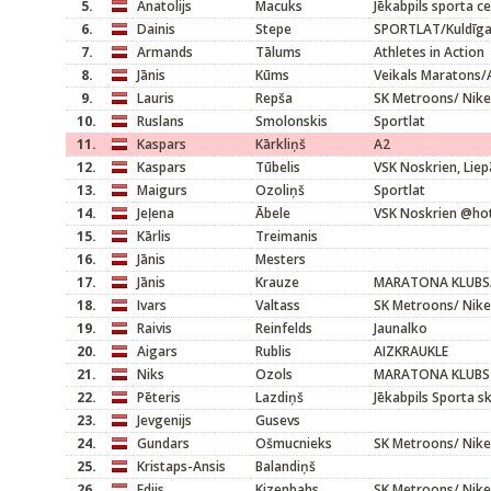
5.
Anatolijs
Macuks
Jēkabpils sporta cen
6.
Dainis
Stepe
SPORTLAT/Kuldīg
7.
Armands
Tālums
Athletes in Action
8.
Jānis
Kūms
Veikals Maratons/
9.
Lauris
Repša
SK Metroons/ Nike
10.
Ruslans
Smolonskis
Sportlat
11.
Kaspars
Kārkliņš
A2
12.
Kaspars
Tūbelis
VSK Noskrien, Liepā
13.
Maigurs
Ozoliņš
Sportlat
14.
Jeļena
Ābele
VSK Noskrien @hot
15.
Kārlis
Treimanis
16.
Jānis
Mesters
17.
Jānis
Krauze
MARATONA KLUBS/M
18.
Ivars
Valtass
SK Metroons/ Nike
19.
Raivis
Reinfelds
Jaunalko
20.
Aigars
Rublis
AIZKRAUKLE
21.
Niks
Ozols
MARATONA KLUBS
22.
Pēteris
Lazdiņš
Jēkabpils Sporta s
23.
Jevgenijs
Gusevs
24.
Gundars
Ošmucnieks
SK Metroons/ Nike
25.
Kristaps-Ansis
Balandiņš
26.
Edijs
Kizenbahs
SK Metroons/ Nike