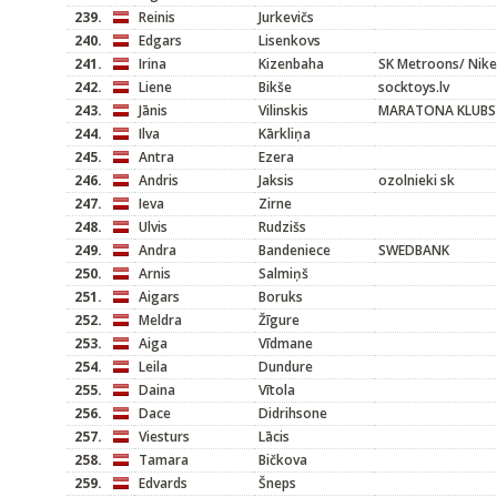
239.
Reinis
Jurkevičs
240.
Edgars
Lisenkovs
241.
Irina
Kizenbaha
SK Metroons/ Nike
242.
Liene
Bikše
socktoys.lv
243.
Jānis
Vilinskis
MARATONA KLUBS
244.
Ilva
Kārkliņa
245.
Antra
Ezera
246.
Andris
Jaksis
ozolnieki sk
247.
Ieva
Zirne
248.
Ulvis
Rudzišs
249.
Andra
Bandeniece
SWEDBANK
250.
Arnis
Salmiņš
251.
Aigars
Boruks
252.
Meldra
Žīgure
253.
Aiga
Vīdmane
254.
Leila
Dundure
255.
Daina
Vītola
256.
Dace
Didrihsone
257.
Viesturs
Lācis
258.
Tamara
Bičkova
259.
Edvards
Šneps