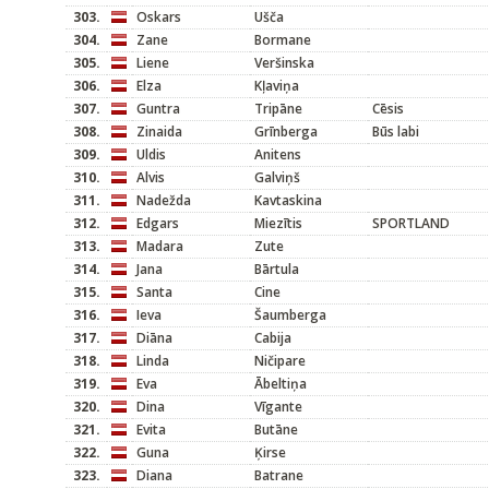
303.
Oskars
Ušča
304.
Zane
Bormane
305.
Liene
Veršinska
306.
Elza
Kļaviņa
307.
Guntra
Tripāne
Cēsis
308.
Zinaida
Grīnberga
Būs labi
309.
Uldis
Anitens
310.
Alvis
Galviņš
311.
Nadežda
Kavtaskina
312.
Edgars
Miezītis
SPORTLAND
313.
Madara
Zute
314.
Jana
Bārtula
315.
Santa
Cine
316.
Ieva
Šaumberga
317.
Diāna
Cabija
318.
Linda
Ničipare
319.
Eva
Ābeltiņa
320.
Dina
Vīgante
321.
Evita
Butāne
322.
Guna
Ķirse
323.
Diana
Batrane