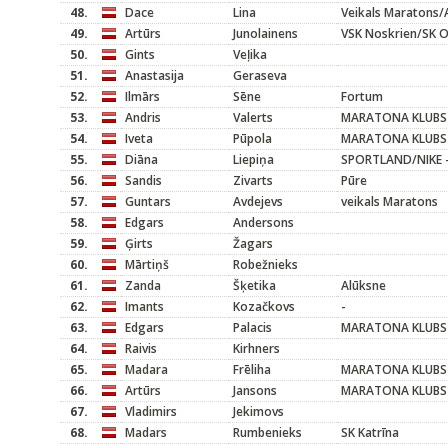
48.
Dace
Lina
Veikals Maratons/
49.
Artūrs
Junolainens
VSK Noskrien/SK O
50.
Gints
Veļika
51.
Anastasija
Geraseva
52.
Ilmārs
Sēne
Fortum
53.
Andris
Valerts
MARATONA KLUBS
54.
Iveta
Pūpola
MARATONA KLUBS
55.
Diāna
Liepiņa
SPORTLAND/NIKE -
56.
Sandis
Zivarts
Pūre
57.
Guntars
Avdejevs
veikals Maratons
58.
Edgars
Andersons
59.
Ģirts
Žagars
60.
Mārtiņš
Robežnieks
61.
Zanda
Šķetika
Alūksne
62.
Imants
Kozačkovs
-
63.
Edgars
Palacis
MARATONA KLUBS
64.
Raivis
Kirhners
65.
Madara
Frēliha
MARATONA KLUBS
66.
Artūrs
Jansons
MARATONA KLUBS
67.
Vladimirs
Jekimovs
68.
Madars
Rumbenieks
SK Katrīna