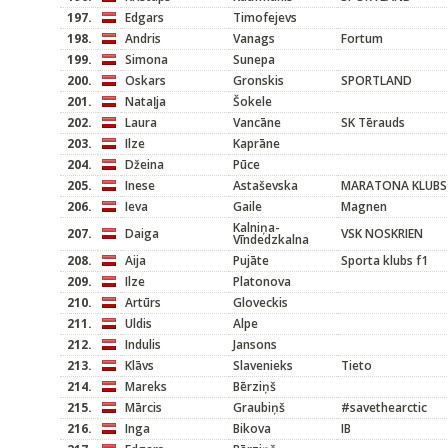
197.
Edgars
Timofejevs
198.
Andris
Vanags
Fortum
199.
Simona
Sunepa
200.
Oskars
Gronskis
SPORTLAND
201.
Nataļja
Šokele
202.
Laura
Vancāne
SK Tērauds
203.
Ilze
Kaprāne
204.
Džeina
Pūce
205.
Inese
Astaševska
MARATONA KLUBS
206.
Ieva
Gaile
Magnen
Kalniņa-
207.
Daiga
VSK NOSKRIEN
Vīndedzkalna
208.
Aija
Pujāte
Sporta klubs f1
209.
Ilze
Platonova
210.
Artūrs
Gloveckis
211.
Uldis
Alpe
212.
Indulis
Jansons
213.
Klāvs
Slavenieks
Tieto
214.
Mareks
Bērziņš
215.
Mārcis
Graubiņš
#savethearctic
216.
Inga
Bikova
IB