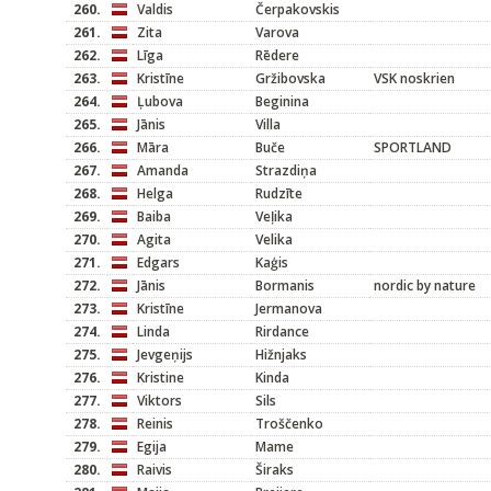
260.
Valdis
Čerpakovskis
261.
Zita
Varova
262.
Līga
Rēdere
263.
Kristīne
Gržibovska
VSK noskrien
264.
Ļubova
Beginina
265.
Jānis
Villa
266.
Māra
Buče
SPORTLAND
267.
Amanda
Strazdiņa
268.
Helga
Rudzīte
269.
Baiba
Veļika
270.
Agita
Velika
271.
Edgars
Kaģis
272.
Jānis
Bormanis
nordic by nature
273.
Kristīne
Jermanova
274.
Linda
Rirdance
275.
Jevgeņijs
Hižnjaks
276.
Kristine
Kinda
277.
Viktors
Sils
278.
Reinis
Troščenko
279.
Egija
Mame
280.
Raivis
Širaks