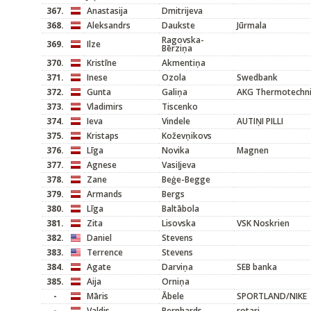
367.
Anastasija
Dmitrijeva
368.
Aleksandrs
Daukste
Jūrmala
Ragovska-
369.
Ilze
Bērziņa
370.
Kristīne
Akmentiņa
371.
Inese
Ozola
Swedbank
372.
Gunta
Galiņa
AKG Thermotechn
373.
Vladimirs
Tiscenko
374.
Ieva
Vindele
AUTIŅI PILLI
375.
Kristaps
Koževņikovs
376.
Līga
Novika
Magnen
377.
Agnese
Vasiļjeva
378.
Zane
Beģe-Begge
379.
Armands
Bergs
380.
Līga
Baltābola
381.
Zita
Lisovska
VSK Noskrien
382.
Daniel
Stevens
383.
Terrence
Stevens
384.
Agate
Darviņa
SEB banka
385.
Aija
Orniņa
-
Māris
Ābele
SPORTLAND/NIKE
-
Valdis
Bernhards
rotari