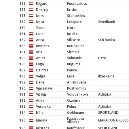
176.
Edgars
Pustovalovs
177.
Dmitriy
Krivko
178.
Ivars
Stahovskis
179.
Iveta
Letapure
Swedbank
180.
Zane
Nore
181.
Laila
Rozīte
182.
Arita
Vilkaste
SEB banka
183.
Romāns
Berjozkins
184.
Atis
Sirmais
185.
Arilds
Šulmanis
tieto
186.
Olga
Rūguma
187.
Dzintra
Pence
188.
Velga
Lāce
ilzeskalns
189.
Dace
Aņiskoveca
190.
Vjačeslavs
Kostromins
191.
Vitālijs
Volodenkovs
Atlētika
192.
Anda
Ozoliņa
193.
Veronika
Pelna
Atlētika
194.
Elīna
Goldmane
SPORTLAND
Kazarceva-
195.
Marina
MARATONA KLUBS
Vilinska
196.
Kristaps
Kaufmanis
SPORTLAND