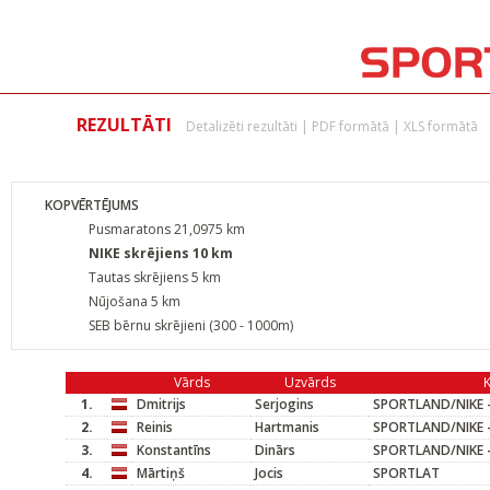
REZULTĀTI
Detalizēti rezultāti
|
PDF formātā
|
XLS formātā
KOPVĒRTĒJUMS
Pusmaratons 21,0975 km
NIKE skrējiens 10 km
Tautas skrējiens 5 km
Nūjošana 5 km
SEB bērnu skrējieni (300 - 1000m)
Vārds
Uzvārds
1.
Dmitrijs
Serjogins
SPORTLAND/NIKE -
2.
Reinis
Hartmanis
SPORTLAND/NIKE -
3.
Konstantīns
Dinārs
SPORTLAND/NIKE -
4.
Mārtiņš
Jocis
SPORTLAT