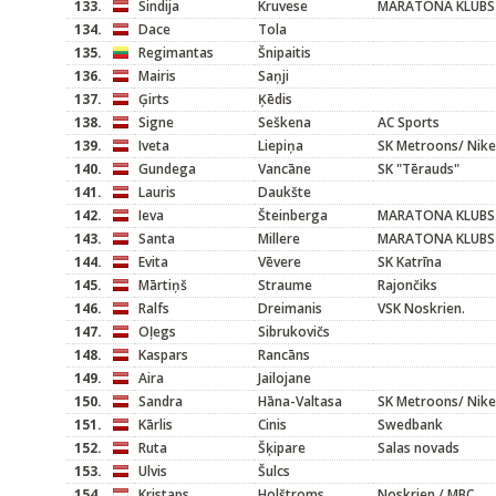
133.
Sindija
Kruvese
MARATONA KLUBS
134.
Dace
Tola
135.
Regimantas
Šnipaitis
136.
Mairis
Saņji
137.
Ģirts
Ķēdis
138.
Signe
Seškena
AC Sports
139.
Iveta
Liepiņa
SK Metroons/ Nike
140.
Gundega
Vancāne
SK "Tērauds"
141.
Lauris
Daukšte
142.
Ieva
Šteinberga
MARATONA KLUBS
143.
Santa
Millere
MARATONA KLUBS
144.
Evita
Vēvere
SK Katrīna
145.
Mārtiņš
Straume
Rajončiks
146.
Ralfs
Dreimanis
VSK Noskrien.
147.
Oļegs
Sibrukovičs
148.
Kaspars
Rancāns
149.
Aira
Jailojane
150.
Sandra
Hāna-Valtasa
SK Metroons/ Nike
151.
Kārlis
Cinis
Swedbank
152.
Ruta
Šķipare
Salas novads
153.
Ulvis
Šulcs
154.
Kristaps
Holštroms
Noskrien / MBC