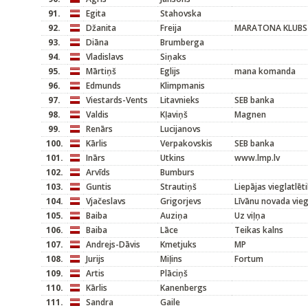
91.
Egita
Stahovska
92.
Džanita
Freija
MARATONA KLUBS
93.
Diāna
Brumberga
94.
Vladislavs
Siņaks
95.
Mārtiņš
Eglijs
mana komanda
96.
Edmunds
Klimpmanis
97.
Viestards-Vents
Litavnieks
SEB banka
98.
Valdis
Kļaviņš
Magnen
99.
Renārs
Lucijanovs
100.
Kārlis
Verpakovskis
SEB banka
101.
Inārs
Utkins
www.lmp.lv
102.
Arvīds
Bumburs
103.
Guntis
Strautiņš
Liepājas vieglatlēt
104.
Vjačeslavs
Grigorjevs
Līvānu novada vieg
105.
Baiba
Auziņa
Uz viļņa
106.
Baiba
Lāce
Teikas kalns
107.
Andrejs-Dāvis
Kmetjuks
MP
108.
Jurijs
Miļins
Fortum
109.
Artis
Plāciņš
110.
Kārlis
Kanenbergs
111.
Sandra
Gaile