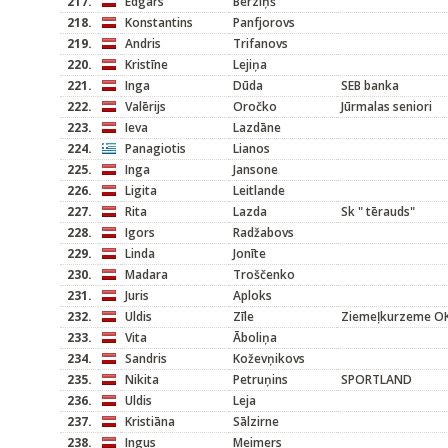
217.
Edgars
Bērziņš
218.
Konstantins
Panfjorovs
219.
Andris
Trifanovs
220.
Kristīne
Lejiņa
221.
Inga
Dūda
SEB banka
222.
Valērijs
Oročko
Jūrmalas seniori
223.
Ieva
Lazdāne
224.
Panagiotis
Lianos
225.
Inga
Jansone
226.
Ligita
Leitlande
227.
Rita
Lazda
Sk " tērauds"
228.
Igors
Radžabovs
229.
Linda
Jonīte
230.
Madara
Troščenko
231.
Juris
Aploks
232.
Uldis
Zīle
Ziemeļkurzeme O
233.
Vita
Āboliņa
234.
Sandris
Koževņikovs
235.
Nikita
Petruņins
SPORTLAND
236.
Uldis
Leja
237.
Kristiāna
Sālzirne
238.
Ingus
Meimers