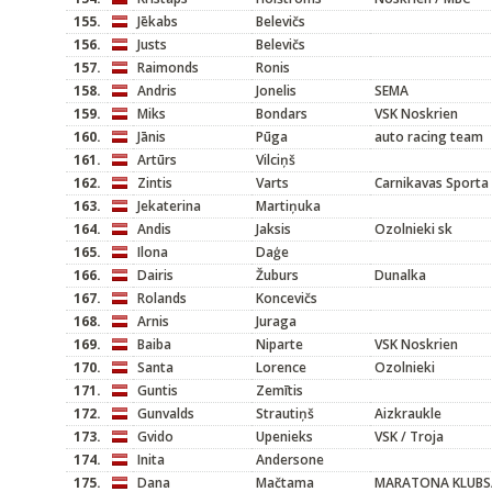
155.
Jēkabs
Belevičs
156.
Justs
Belevičs
157.
Raimonds
Ronis
158.
Andris
Jonelis
SEMA
159.
Miks
Bondars
VSK Noskrien
160.
Jānis
Pūga
auto racing team
161.
Artūrs
Vilciņš
162.
Zintis
Varts
Carnikavas Sporta
163.
Jekaterina
Martiņuka
164.
Andis
Jaksis
Ozolnieki sk
165.
Ilona
Daģe
166.
Dairis
Žuburs
Dunalka
167.
Rolands
Koncevičs
168.
Arnis
Juraga
169.
Baiba
Niparte
VSK Noskrien
170.
Santa
Lorence
Ozolnieki
171.
Guntis
Zemītis
172.
Gunvalds
Strautiņš
Aizkraukle
173.
Gvido
Upenieks
VSK / Troja
174.
Inita
Andersone
175.
Dana
Mačtama
MARATONA KLUBS/M