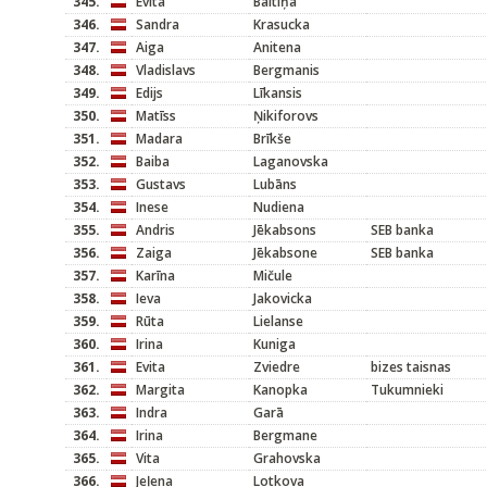
345.
Evita
Baltiņa
346.
Sandra
Krasucka
347.
Aiga
Anitena
348.
Vladislavs
Bergmanis
349.
Edijs
Līkansis
350.
Matīss
Ņikiforovs
351.
Madara
Brīkše
352.
Baiba
Laganovska
353.
Gustavs
Lubāns
354.
Inese
Nudiena
355.
Andris
Jēkabsons
SEB banka
356.
Zaiga
Jēkabsone
SEB banka
357.
Karīna
Mičule
358.
Ieva
Jakovicka
359.
Rūta
Lielanse
360.
Irina
Kuniga
361.
Evita
Zviedre
bizes taisnas
362.
Margita
Kanopka
Tukumnieki
363.
Indra
Garā
364.
Irina
Bergmane
365.
Vita
Grahovska
366.
Jeļena
Lotkova