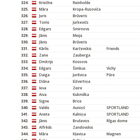
324.
Kristīne
Reinholde
325.
Māra
Kropa-Rusoviča
326.
Juris
Brūveris
327.
Toms
Jurkevičs
328.
Edgars
Smirnovs
329.
Jānis
Meija
330.
Jānis
Brūveris
331.
Kārlis
Karčevskis
Friends
332.
Zane
Zauberga
333.
Dmitrijs
Kossovs
334.
Edgars
Šimkus
Vichy
335.
Daiga
Jurēvica
Pūre
336.
Diāna
Eižvertiņa
337.
Ieva
Zeire
338.
Aiva
Kukmilka
339.
Signe
Brice
340.
Valdis
Auniņš
SPORTLAND
341.
Anete
Kalniņa
SPORTLAND
342.
Jānis
Bruševics
Rīgas dome
343.
Alfrēds
Zandovskis
344.
Māra
Kļaviņa
Magnen