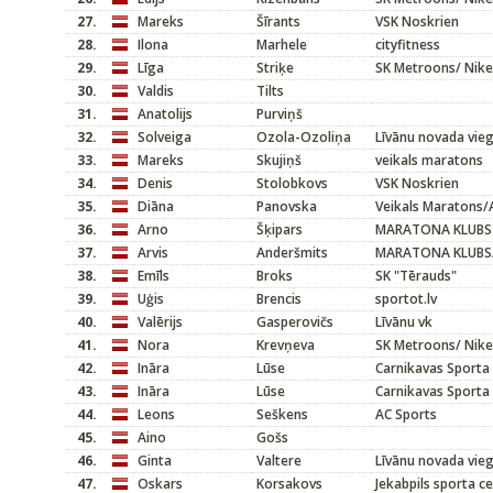
27.
Mareks
Šīrants
VSK Noskrien
28.
Ilona
Marhele
cityfitness
29.
Līga
Striķe
SK Metroons/ Nike
30.
Valdis
Tilts
31.
Anatolijs
Purviņš
32.
Solveiga
Ozola-Ozoliņa
Līvānu novada vieg
33.
Mareks
Skujiņš
veikals maratons
34.
Denis
Stolobkovs
VSK Noskrien
35.
Diāna
Panovska
Veikals Maratons/
36.
Arno
Šķipars
MARATONA KLUBS
37.
Arvis
Anderšmits
MARATONA KLUBS/M
38.
Emīls
Broks
SK "Tērauds"
39.
Uģis
Brencis
sportot.lv
40.
Valērijs
Gasperovičs
Līvānu vk
41.
Nora
Krevņeva
SK Metroons/ Nike
42.
Ināra
Lūse
Carnikavas Sporta
43.
Ināra
Lūse
Carnikavas Sporta
44.
Leons
Seškens
AC Sports
45.
Aino
Gošs
46.
Ginta
Valtere
Līvānu novada vieg
47.
Oskars
Korsakovs
Jekabpils sporta c