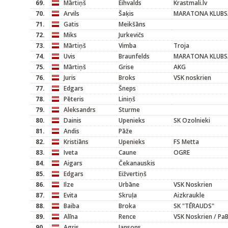
69.
Mārtiņš
Eihvalds
Krastmali.lv
70.
Arvils
Šaķis
MARATONA KLUBS/M
71.
Gatis
Meikšāns
72.
Miks
Jurkevičs
73.
Mārtiņš
Vimba
Troja
74.
Uvis
Braunfelds
MARATONA KLUBS/M
75.
Mārtiņš
Grise
AKG
76.
Juris
Broks
VSK noskrien
77.
Edgars
Šneps
78.
Pēteris
Liniņš
79.
Aleksandrs
Sturme
80.
Dainis
Upenieks
SK Ozolnieki
81.
Andis
Pāže
82.
Kristiāns
Upenieks
FS Metta
83.
Iveta
Caune
OGRE
84.
Aigars
Čekanauskis
85.
Edgars
Eižvertiņš
86.
Ilze
Urbāne
VSK Noskrien
87.
Evita
Skruļa
Aizkraukle
88.
Baiba
Broka
SK "TĒRAUDS"
89.
Alīna
Rence
VSK Noskrien / PaB
90.
Agris
Jansons