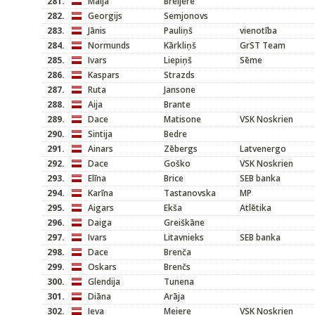
281.
Maija
Breijere
282.
Georgijs
Semjonovs
283.
Jānis
Pauliņš
vienotība
284.
Normunds
Kārkliņš
GrST Team
285.
Ivars
Liepiņš
Sēme
286.
Kaspars
Strazds
287.
Ruta
Jansone
288.
Aija
Brante
289.
Dace
Matisone
VSK Noskrien
290.
Sintija
Bedre
291.
Ainars
Zēbergs
Latvenergo
292.
Dace
Goško
VSK Noskrien
293.
Elīna
Brice
SEB banka
294.
Karīna
Tastanovska
MP
295.
Aigars
Ekša
Atlētika
296.
Daiga
Greiškāne
297.
Ivars
Litavnieks
SEB banka
298.
Dace
Brenča
299.
Oskars
Brenčs
300.
Glendija
Tunena
301.
Diāna
Arāja
302.
Ieva
Meiere
VSK Noskrien