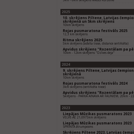
5km - 6km skrējiens Miests Kurzemē
2025
10. skrējiens Piltene, Latvijas čempi
skrējienā un 5km skrējiens
10km skrējiens
Rojas pusmaratona festivāls 2025
12,3 km skrējiens
Ritma skrējiens 2025
5km skrējiens (asfalta trase, distance sertificēta)
Apvidus skrējiens "Rozentālam pa p
10km - 12km skrējiens "Dzīves deja"
2024
9. skrējiens Piltene, Latvijas čempio
skrējienā
10km skrējiens
Rojas pusmaratona festivāls 2024
3km skrējiens (sertificēta trase)
Apvidus skrējiens "Rozentālam pa p
Skrējiens - PARKA AINAVA AR FAUNIEM, 20km - 
2023
Liepājas Mūzikas pusmaratons 2023
VELVE-AE 21,0975km skrējiens
Liepājas Mūzikas pusmaratons 2023
SPRINTA ātrumposms
Skrējiens Piltene 2023, Latvijas čem