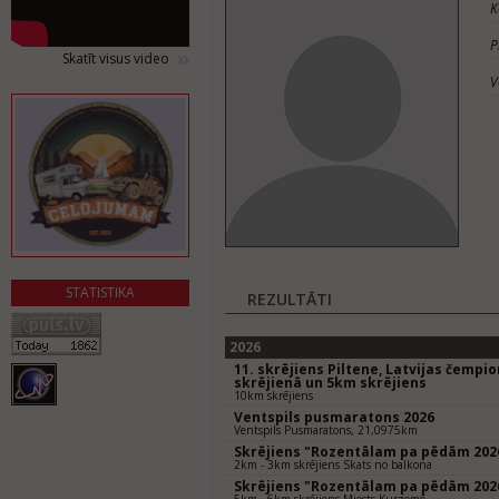
K
P
Skatīt visus video
V
STATISTIKA
REZULTĀTI
2026
11. skrējiens Piltene, Latvijas čempi
skrējienā un 5km skrējiens
10km skrējiens
Ventspils pusmaratons 2026
Ventspils Pusmaratons, 21,0975km
Skrējiens "Rozentālam pa pēdām 202
2km - 3km skrējiens Skats no balkona
Skrējiens "Rozentālam pa pēdām 202