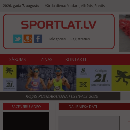
2026. gada 7. augusts
Vārda diena: Madars, Alfrēds, Fredis
Ielogoties
Reģistrēties
SĀKUMS
ZIŅAS
KONTAKTI
ROJAS PUSMARATONA FESTIVĀLS 2026
SACENSĪBU VIDEO
DALĪBNIEKA DATI