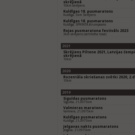
skrējienā
10km skrējiens
Kuldīgas 18. pusmaratons
Kuldīga, 5km Skrējiens
Kuldīgas 18. pusmaratons
Kuldīga, SPRINTA ātrumposms
Rojas pusmaratona festivāls 2023
3km skrējiens (sertificēta trase)
2021
Skrējiens Piltene 2021, Latvijas čem
skrējienā
10km
2020
Rozentāla skriešanas svētki 2020, 2.
10km
2019
Siguldas pusmaratons
Sigulda, 21,0975km
Valmieras maratons
Valmiera, 21,0975km
Kuldīgas pusmaratons
Kuldīga, 21,0975km
Jelgavas nakts pusmaratons
Jelgava, 21,0975km