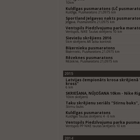
10km
Kuldīgas pusmaratons (LČ pusmarat
Kuldīga, Pusmaratons 21,0975 km
Sportland Jelgavas nakts pusmarato
Jelgava, Pusmaratons 21,0975 km
Ventspils Piedzīvojumu parka marat
Ventspils, NIKE Tautas skrējiens 10 km
Sieviešu skrējiens 2016
5km skrējiens AR laika kontroli
Biķernieku pusmaratons
Biķernieki, Pusmaratons 21,0975 km
Rēzeknes pusmaratons
Rēzekne, Pusmaratons 21,0975 km
2015
Latvijas čempionāts krosa skrējienā
kross"
6 km
SKRIEŠANA, NŪJOŠANA 10km - Nike Rig
10km skrējiens
Taku skrējienu seriāls "Stirnu buks",
Stirnu buks
Kuldīgas pusmaratons
Kuldīgas Tautas skrējiens 4 - 6 km
Ventspils Piedzīvojumu parka pusma
Ventspils PP NIKE tautas skrējiens 10 km
2014