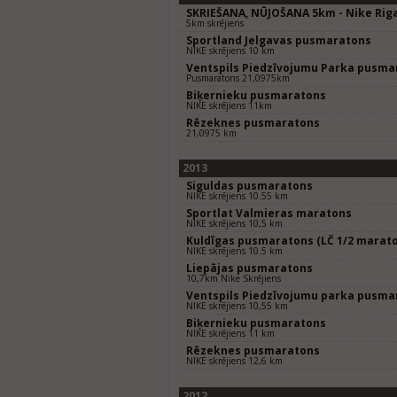
SKRIEŠANA, NŪJOŠANA 5km - Nike Riga
5km skrējiens
Sportland Jelgavas pusmaratons
NIKE skrējiens 10 km
Ventspils Piedzīvojumu Parka pusma
Pusmaratons 21,0975km
Biķernieku pusmaratons
NIKE skrējiens 11km
Rēzeknes pusmaratons
21,0975 km
2013
Siguldas pusmaratons
NIKE skrējiens 10.55 km
Sportlat Valmieras maratons
NIKE skrējiens 10,5 km
Kuldīgas pusmaratons (LČ 1/2 marat
NIKE skrējiens 10.5 km
Liepājas pusmaratons
10,7km Nike Skrējiens
Ventspils Piedzīvojumu parka pusma
NIKE skrējiens 10,55 km
Biķernieku pusmaratons
NIKE skrējiens 11 km
Rēzeknes pusmaratons
NIKE skrējiens 12,6 km
2012