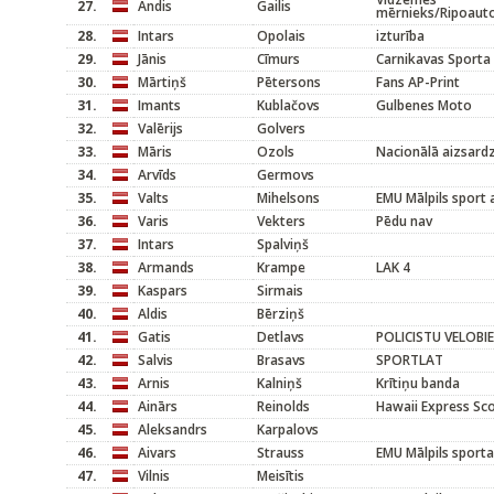
27.
Andis
Gailis
mērnieks/Ripoaut
28.
Intars
Opolais
izturība
29.
Jānis
Cīmurs
Carnikavas Sporta
30.
Mārtiņš
Pētersons
Fans AP-Print
31.
Imants
Kublačovs
Gulbenes Moto
32.
Valērijs
Golvers
33.
Māris
Ozols
Nacionālā aizsard
34.
Arvīds
Germovs
35.
Valts
Mihelsons
EMU Mālpils sport 
36.
Varis
Vekters
Pēdu nav
37.
Intars
Spalviņš
38.
Armands
Krampe
LAK 4
39.
Kaspars
Sirmais
40.
Aldis
Bērziņš
41.
Gatis
Detlavs
POLICISTU VELOBI
42.
Salvis
Brasavs
SPORTLAT
43.
Arnis
Kalniņš
Krītiņu banda
44.
Ainārs
Reinolds
Hawaii Express Sc
45.
Aleksandrs
Karpalovs
46.
Aivars
Strauss
EMU Mālpils sporta
47.
Vilnis
Meisītis