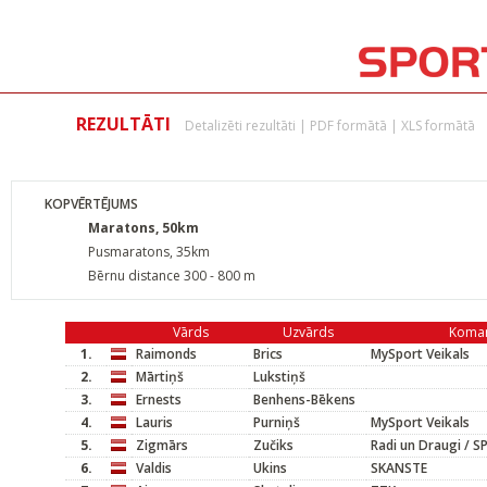
REZULTĀTI
Detalizēti rezultāti
|
PDF formātā
|
XLS formātā
KOPVĒRTĒJUMS
Maratons, 50km
Pusmaratons, 35km
Bērnu distance 300 - 800 m
Vārds
Uzvārds
Koma
1.
Raimonds
Brics
MySport Veikals
2.
Mārtiņš
Lukstiņš
3.
Ernests
Benhens-Bēkens
4.
Lauris
Purniņš
MySport Veikals
5.
Zigmārs
Zučiks
Radi un Draugi / S
6.
Valdis
Ukins
SKANSTE