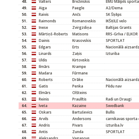
48.
Valters
Brežinskis
EMU Mālpils sporta
49.
Aiga
Paegle
A2/Dema
50.
Raivis
Ančs
SK Šķēps
51.
Raimonds
Romanovskis
IKŠĶILE velo
52.
Inese
Zvirgzdiņa
Baltijas Grants
53.
Mārtiņš-Roberts
Matisons
RRS-Grīva / ELKOR
54.
Dainis
Krasovskis
SPORTLAT
55.
Edgars
Erts
Nacionālā aizsard
56.
Linards
Zaķis
Izturiba
57.
Uldis
Kirtovskis
58.
Ilmārs
Krampe
59.
Madara
Fūrmane
60.
Roberts
Drāke
Nacionālā aizsard
61.
Gatis
Penka
Pēdu nav
62.
Elmārs
Olšteins
63.
Reinis
Praulītis
Radi un Draugi
64.
Iveta
Kazaine
Swedbank
65.
Oskars
Bartuševics
Bullis
66.
Arvils
Andersons
carnikavas sporta 
67.
Andris
Pivars
izturiba.lv
68.
Antis
Zunda
SPORTLAT
69.
Aleksandrs
Vaganovs