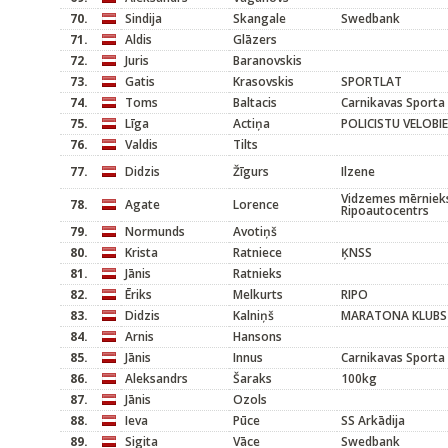
70.
Sindija
Skangale
Swedbank
71.
Aldis
Glāzers
72.
Juris
Baranovskis
73.
Gatis
Krasovskis
SPORTLAT
74.
Toms
Baltacis
Carnikavas Sporta
75.
Līga
Actiņa
POLICISTU VELOBI
76.
Valdis
Tilts
77.
Didzis
Žīgurs
Ilzene
Vidzemes mērnieks
78.
Agate
Lorence
Ripoautocentrs
79.
Normunds
Avotiņš
80.
Krista
Ratniece
ĶNSS
81.
Jānis
Ratnieks
82.
Ēriks
Melkurts
RIPO
83.
Didzis
Kalniņš
MARATONA KLUBS
84.
Arnis
Hansons
85.
Jānis
Innus
Carnikavas Sporta
86.
Aleksandrs
Šaraks
100kg
87.
Jānis
Ozols
88.
Ieva
Pūce
SS Arkādija
89.
Sigita
Vāce
Swedbank