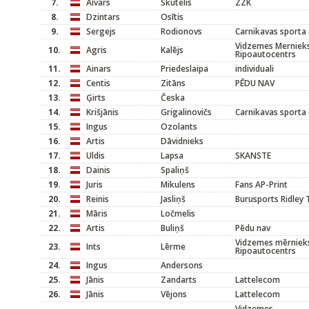
7.
Aivars
Skutelis
ZZK
8.
Dzintars
Osītis
9.
Sergejs
Rodionovs
Carnikavas sporta 
Vidzemes Merniek
10.
Agris
Kalējs
Ripoautocentrs
11.
Ainars
Priedeslaipa
individuali
12.
Centis
Zitāns
PĒDU NAV
13.
Ģirts
Česka
14.
Krišjānis
Grigalinovičs
Carnikavas sporta 
15.
Ingus
Ozolants
16.
Artis
Dāvidnieks
17.
Uldis
Lapsa
SKANSTE
18.
Dainis
Spaliņš
19.
Juris
Mikulens
Fans AP-Print
20.
Reinis
Jasliņš
Burusports Ridley
21.
Māris
Ločmelis
22.
Artis
Buliņš
Pēdu nav
Vidzemes mērniek
23.
Ints
Lērme
Ripoautocentrs
24.
Ingus
Andersons
25.
Jānis
Zandarts
Lattelecom
26.
Jānis
Vējons
Lattelecom
Vidzemes