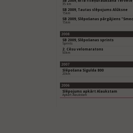
SB 2009, MTB riteņbraukšana Tērvetē
35 km
SB 2009, Tautas slēpojums Alūksne
15km
SB 2009, Slēpošanas pārgājiens "Smec
15km
2008
SB 2009, Slēpošanas sprints
Sprints
2. Cēsu velomaratons
50km
2007
Slēpošana Sigulda 800
20km
2006
Slēpojums apkārt Alaukstam
Apkārt Alaukstam