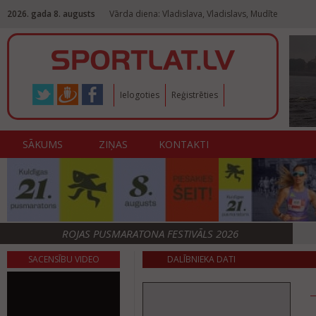
2026. gada 8. augusts
Vārda diena: Vladislava, Vladislavs, Mudīte
Ielogoties
Reģistrēties
SĀKUMS
ZIŅAS
KONTAKTI
ROJAS PUSMARATONA FESTIVĀLS 2026
SACENSĪBU VIDEO
DALĪBNIEKA DATI