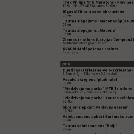
Trek Philips MTB Maratons - Pļaviņas
TREK – PHILIPS MTB Maratons 50-60km
Rīgas MTB tautas velobrauciens
50km
Tautas slēpojums "Madonas Špūre 20
25km
Tautas slēpojums „Madona”
18km
Ziemas triatlons (Latvijas Čempionāt
Meistarības klases garā distance
KVADRUM slēpošanas sprints
1km - 2km
2010
Duatlons (skriešana-velo-skriešana)
3,2km skrēj. + 22km velo + 3,2km skrēj.
Vecāķu skrējiens (pludmale)
10km
"Piedzīvojumu parka" MTB Triatlons
300m peld. + 12,7km velo + 2km skrēj.
"Piedzīvojumu parka" Tautas velobr
26,4km
Skrējiens apkārt Vaidavas ezeram
11,7km
Velobrauciens apkārt Burtnieku eze
50km
Tautas velobrauciens "Baiļi"
24km