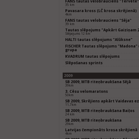
FANS tautas velobrauciens "Tērvete"
35 km
Pavasara kross (LČ krosa skrējienā)
4km
FANS tautas velobrauciens "Sēja"
39 km
Tautas slēpojums "Apkārt Gaiziņam 
Slēpojums 12 km
HALTI tautas slēpojums "Alūksne"
FISCHER Tautas slēpojums "Madona" 
grupa
KVADRUM tautas slēpojums
Slēpošanas sprints
2009
SB 2009, MTB riteņbraukšana Sējā
39km
3. Cēsu velomaratons
50km
SB 2009, Skrējiens apkārt Vaidavas 
11,7km
SB 2009, MTB riteņbraukšana Baiļos
24 km
SB 2009, MTB riteņbraukšana
29km
Latvijas čempionāts krosa skrējienā
4km