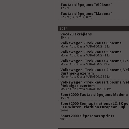
Tautas slēpojums "Alūksne"
12 km
Tautas slēpojums "Madona"
22 km (14,7km+7,3km)
2014
Vecāķu skrējiens
10 km
Volkswagen -Trek kauss 6.posms
Moller Auto Krasta MARATONS 45 km
Volkswagen -Trek kauss 5.posms
Moller Auto Krasta MARATONS 41 km
Volkswagen -Trek kauss 4.posms, Ik
Moller Auto Krasta MARATONS 50km
Volkswagen -Trek kauss 2.posms, Ve
Burtnieku ezeram
Moller Auto Krasta MARATONS 62 km
Volkswagen -Trek kauss 1.posms, Ve
Piebalgas ezeriem
Moller Auto Krasta MARATONS 50 km
Sport2000 Tautas slēpojums Madona
15 km
Sport2000 Ziemas triatlons (LČ, EK po
ETU Winter Triathlon European Cup
5+7+7
Sport2000 slēpošanas sprints
900m