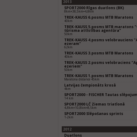
2013
SPORT2000 Rīgas duatlons (BK)
8km+38,5km+4,8km
TREK-KAUSS 6.posms MTB Maratons
40km
TREK-KAUSS 5.posms MTB maratons "O
tūrisma attīstības aģentūra"
50km
TREK-KAUSS 4.posms velobrauciens "
ezeram"
62km
TREK-KAUSS 3.posms MTB Maratons
40km
TREK-KAUSS 2.posms velobraciens "A
ezeriem"
50km
TREK-KAUSS 1.posms MTB Maratons
Maratona distance 45km
Latvijas čempionāts krosā
4km
SPORT2000 - FISCHER Tautas slēpoju
14 km
SPORT2000 LČ Ziemas triatlonā
4,8km+10,8km+8,5km
SPORT2000 Slēpošanas sprints
1-2km
2012
Duatlons