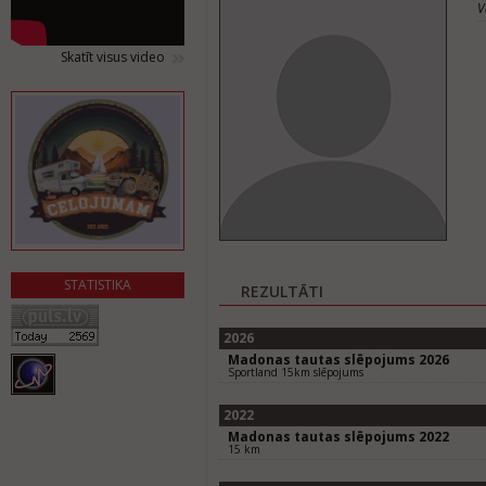
V
Skatīt visus video
STATISTIKA
REZULTĀTI
2026
Madonas tautas slēpojums 2026
Sportland 15km slēpojums
2022
Madonas tautas slēpojums 2022
15 km