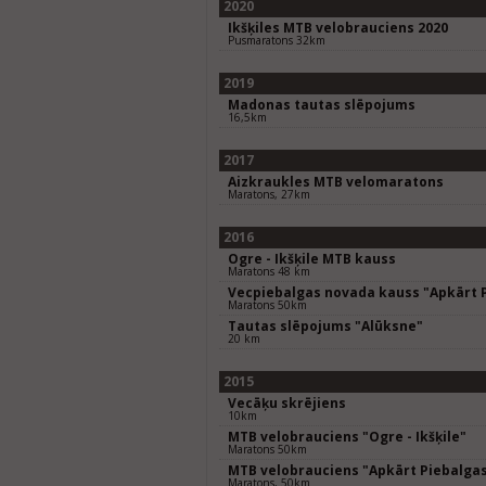
2020
Ikšķiles MTB velobrauciens 2020
Pusmaratons 32km
2019
Madonas tautas slēpojums
16,5km
2017
Aizkraukles MTB velomaratons
Maratons, 27km
2016
Ogre - Ikšķile MTB kauss
Maratons 48 km
Vecpiebalgas novada kauss "Apkārt 
Maratons 50km
Tautas slēpojums "Alūksne"
20 km
2015
Vecāķu skrējiens
10km
MTB velobrauciens "Ogre - Ikšķile"
Maratons 50km
MTB velobrauciens "Apkārt Piebalga
Maratons, 50km