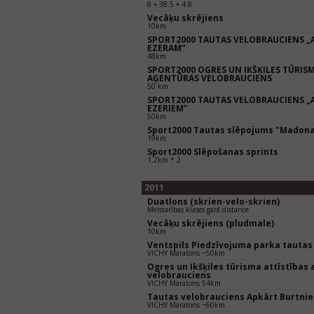
8 + 38.5 + 4.8
Vecāķu skrējiens
10km
SPORT2000 TAUTAS VELOBRAUCIENS „
EZERAM”
48km
SPORT2000 OGRES UN IKŠĶILES TŪRISM
AĢENTŪRAS VELOBRAUCIENS
50 km
SPORT2000 TAUTAS VELOBRAUCIENS „
EZERIEM”
50km
Sport2000 Tautas slēpojums "Madon
19km
Sport2000 Slēpošanas sprints
1,2km * 2
2011
Duatlons (skrien-velo-skrien)
Meistarības klases garā distance
Vecāķu skrējiens (pludmale)
10km
Ventspils Piedzīvojuma parka tautas
VICHY Maratons ~50km
Ogres un Ikšķiles tūrisma attīstības
velobrauciens
VICHY Maratons 54km
Tautas velobrauciens Apkārt Burtni
VICHY Maratons ~60km