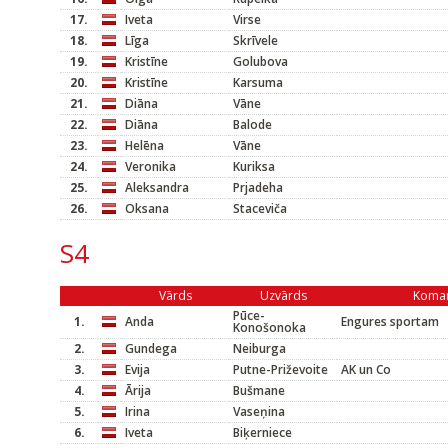
17.
Iveta
Virse
18.
Līga
Skrīvele
19.
Kristīne
Golubova
20.
Kristīne
Karsuma
21.
Diāna
Vāne
22.
Diāna
Balode
23.
Helēna
Vāne
24.
Veronika
Kuriksa
25.
Aleksandra
Prjadeha
26.
Oksana
Staceviča
S4
Vārds
Uzvārds
Koma
Pūce-
1.
Anda
Engures sportam
Konošonoka
2.
Gundega
Neiburga
3.
Evija
Putne-Priževoite
AK un Co
4.
Ārija
Bušmane
5.
Irina
Vaseņina
6.
Iveta
Biķerniece