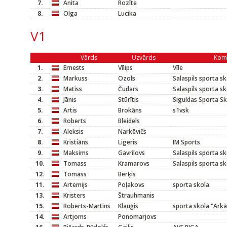
7.
Anita
Rozīte
8.
Olga
Lucika
V1
Vārds
Uzvārds
Kom
1.
Ernests
Vīlips
Vīle
2.
Markuss
Ozols
Salaspils sporta s
3.
Matīss
Čudars
Salaspils sporta s
4.
Jānis
Stūrītis
Siguldas Sporta S
5.
Artis
Brokāns
s1vsk
6.
Roberts
Bleidels
7.
Aleksis
Narkēvičs
8.
Kristiāns
Ligeris
IM Sports
9.
Maksims
Gavrilovs
Salaspils sporta s
10.
Tomass
Kramarovs
Salaspils sporta s
12.
Tomass
Berķis
11.
Artemijs
Poļakovs
sporta skola
13.
Kristers
Štrauhmanis
15.
Roberts-Martins
Klauģis
sporta skola "Arkā
14.
Artjoms
Ponomarjovs