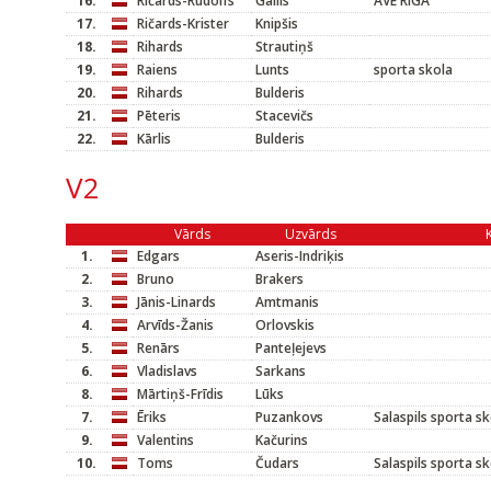
16.
Ričards-Rūdolfs
Gailis
AVE RIGA
17.
Ričards-Krister
Knipšis
18.
Rihards
Strautiņš
19.
Raiens
Lunts
sporta skola
20.
Rihards
Bulderis
21.
Pēteris
Stacevičs
22.
Kārlis
Bulderis
V2
Vārds
Uzvārds
1.
Edgars
Aseris-Indriķis
2.
Bruno
Brakers
3.
Jānis-Linards
Amtmanis
4.
Arvīds-Žanis
Orlovskis
5.
Renārs
Panteļejevs
6.
Vladislavs
Sarkans
8.
Mārtiņš-Frīdis
Lūks
7.
Ēriks
Puzankovs
Salaspils sporta s
9.
Valentins
Kačurins
10.
Toms
Čudars
Salaspils sporta s