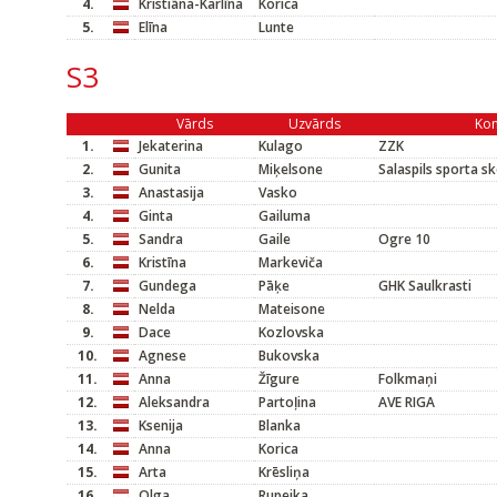
4.
Kristiāna-Karlīna
Korica
5.
Elīna
Lunte
S3
Vārds
Uzvārds
Ko
1.
Jekaterina
Kulago
ZZK
2.
Gunita
Miķelsone
Salaspils sporta s
3.
Anastasija
Vasko
4.
Ginta
Gailuma
5.
Sandra
Gaile
Ogre 10
6.
Kristīna
Markeviča
7.
Gundega
Pāķe
GHK Saulkrasti
8.
Nelda
Mateisone
9.
Dace
Kozlovska
10.
Agnese
Bukovska
11.
Anna
Žīgure
Folkmaņi
12.
Aleksandra
Partoļina
AVE RIGA
13.
Ksenija
Blanka
14.
Anna
Korica
15.
Arta
Krēsliņa
16.
Olga
Rupeika