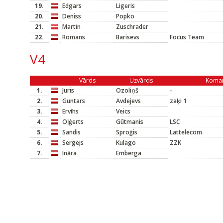
19.
Edgars
Ligeris
20.
Deniss
Popko
21.
Martin
Zuschrader
22.
Romans
Barisevs
Focus Team
V4
Vārds
Uzvārds
Koma
1.
Juris
Ozoliņš
-
2.
Guntars
Avdejevs
zaķi 1
3.
Ervīns
Veics
4.
Oļģerts
Gūtmanis
LSC
5.
Sandis
Sproģis
Lattelecom
6.
Sergejs
Kulago
ZZK
7.
Ināra
Emberga