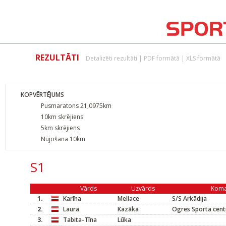
REZULTĀTI
Detalizēti rezultāti
|
PDF formātā
|
XLS formātā
KOPVĒRTĒJUMS
Pusmaratons 21,0975km
10km skrējiens
5km skrējiens
Nūjošana 10km
S1
Vārds
Uzvārds
Kom
1.
Karīna
Mellace
S/S Arkādija
2.
Laura
Kazāka
Ogres Sporta cent
3.
Tabita-Tīna
Lūka