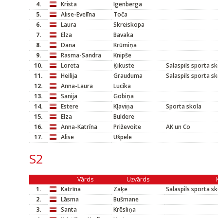
4.
Krista
Igenberga
5.
Alise-Evelīna
Toča
6.
Laura
Skreiskopa
7.
Elza
Bavaka
8.
Dana
Krūmiņa
9.
Rasma-Sandra
Knipše
10.
Loreta
Ķikuste
Salaspils sporta s
11.
Heilija
Grauduma
Salaspils sporta s
12.
Anna-Laura
Lucika
13.
Sanija
Gobiņa
14.
Estere
Kļaviņa
Sporta skola
15.
Elza
Buldere
16.
Anna-Katrīna
Priževoite
AK un Co
17.
Alise
Ušpele
S2
Vārds
Uzvārds
1.
Katrīna
Zaķe
Salaspils sporta s
2.
Lāsma
Bušmane
3.
Santa
Krēsliņa