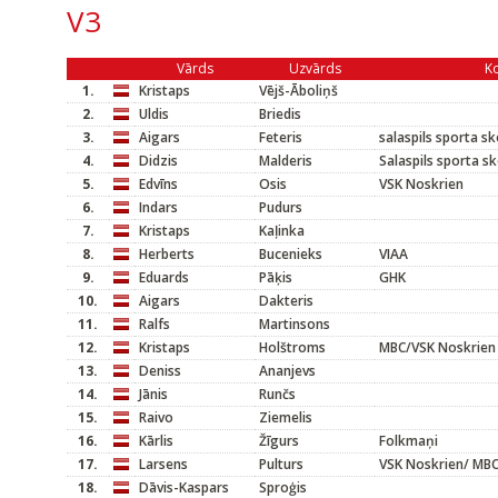
V3
Vārds
Uzvārds
K
1.
Kristaps
Vējš-Āboliņš
2.
Uldis
Briedis
3.
Aigars
Feteris
salaspils sporta sk
4.
Didzis
Malderis
Salaspils sporta s
5.
Edvīns
Osis
VSK Noskrien
6.
Indars
Pudurs
7.
Kristaps
Kaļinka
8.
Herberts
Bucenieks
VIAA
9.
Eduards
Pāķis
GHK
10.
Aigars
Dakteris
11.
Ralfs
Martinsons
12.
Kristaps
Holštroms
MBC/VSK Noskrien
13.
Deniss
Ananjevs
14.
Jānis
Runčs
15.
Raivo
Ziemelis
16.
Kārlis
Žīgurs
Folkmaņi
17.
Larsens
Pulturs
VSK Noskrien/ MB
18.
Dāvis-Kaspars
Sproģis