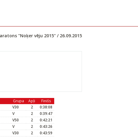
aratons "Noķer vēju 2015" / 26.09.2015
Grupa
Apļi
Finišs
V30
2
0:38:08
V
2
0:39:47
V50
2
0:42:21
V
2
0:43:26
V30
2
0:43:59