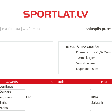
Salaspils pusm
|
PDF formātā
|
XLS formātā
REZULTĀTI PA GRUPĀM
Pusmaratons 21,0975km
10km skrējiens
5km skrējiens
Nūjošana 10km
Uzvārds
Komanda
Pilsēta
Krasikovs
Šteiners
Jegorovs
LSC
RIGA
Gailis
Salaspils
Veriks