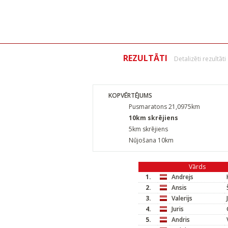
REZULTĀTI
Detalizēti rezultāti
KOPVĒRTĒJUMS
Pusmaratons 21,0975km
10km skrējiens
5km skrējiens
Nūjošana 10km
Vārds
1.
Andrejs
2.
Ansis
3.
Valerijs
4.
Juris
5.
Andris