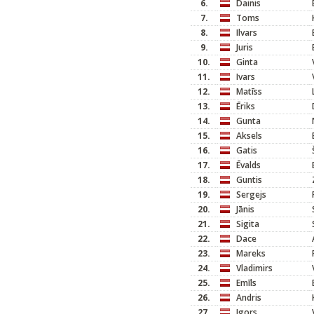
6.
Dainis
7.
Toms
8.
Ilvars
9.
Juris
10.
Ginta
11.
Ivars
12.
Matīss
13.
Ēriks
14.
Gunta
15.
Aksels
16.
Gatis
17.
Ēvalds
18.
Guntis
19.
Sergejs
20.
Jānis
21.
Sigita
22.
Dace
23.
Mareks
24.
Vladimirs
25.
Emīls
26.
Andris
27.
Igors