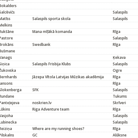
Bokalders
Salcēvičs
Salaspils
Matīss
Salaspils sporta skola
Salaspils
Melkins
Rukšāne
Mana mīļākā komanda
Rīga
Pastore
Salaspils
Brokāns
Swedbank
Rīga
Bušmane
Vanags
Ķekava
Siņica
Salaspils Frisbija Klubs
Salaspils
Žukovska
Ogre
Bernhards
Jāzepa Vītola Latvijas Mūzikas akadēmija
Rīga
Jansons
Rīga
Slokenberga
SFK
Salaspils
Rundane
Tukums
Panteļejeva
noskrien.lv
Skrīveri
Lūkins
Riga Adventure team
Rīga
Vasjoha
Salaspils
Lubinecka
Salaspils
Reiziņa
Where are my running shoes?
Rīga
Pilskalns
GC
Alūksne