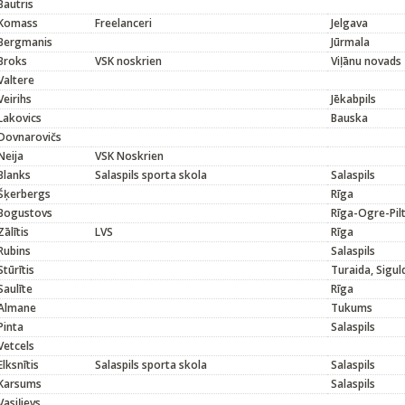
Bautris
Komass
Freelanceri
Jelgava
Bergmanis
Jūrmala
Broks
VSK noskrien
Viļānu novads
Valtere
Veirihs
Jēkabpils
Lakovics
Bauska
Dovnarovičs
Neija
VSK Noskrien
Blanks
Salaspils sporta skola
Salaspils
Šķerbergs
Rīga
Bogustovs
Rīga-Ogre-Pil
Zālītis
LVS
Rīga
Rubins
Salaspils
Stūrītis
Turaida, Sigul
Saulīte
Rīga
Almane
Tukums
Pinta
Salaspils
Vetcels
Elksnītis
Salaspils sporta skola
Salaspils
Karsums
Salaspils
Vasiļjevs