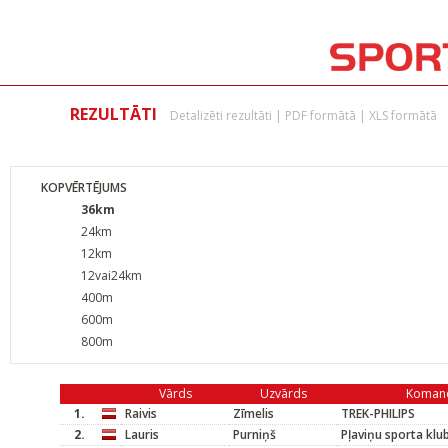
REZULTĀTI
Detalizēti rezultāti
|
PDF formātā
|
XLS formātā
KOPVĒRTĒJUMS
36km
24km
12km
12vai24km
400m
600m
800m
Vārds
Uzvārds
Koman
1.
Raivis
Zīmelis
TREK-PHILIPS
2.
Lauris
Purniņš
Pļaviņu sporta kl