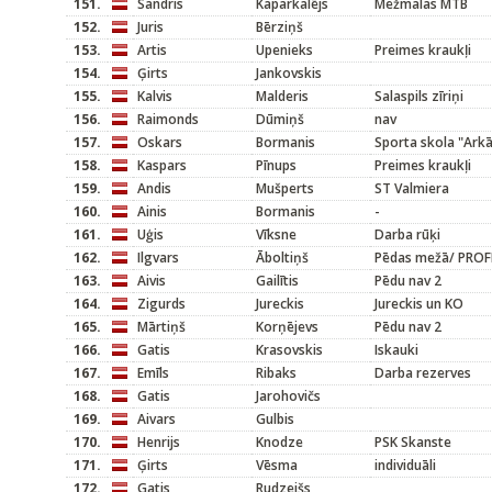
151.
Sandris
Kaparkalējs
Mežmalas MTB
152.
Juris
Bērziņš
153.
Artis
Upenieks
Preimes kraukļi
154.
Ģirts
Jankovskis
155.
Kalvis
Malderis
Salaspils zīriņi
156.
Raimonds
Dūmiņš
nav
157.
Oskars
Bormanis
Sporta skola "Arkā
158.
Kaspars
Pīnups
Preimes kraukļi
159.
Andis
Mušperts
ST Valmiera
160.
Ainis
Bormanis
-
161.
Uģis
Vīksne
Darba rūķi
162.
Ilgvars
Āboltiņš
Pēdas mežā/ PROF
163.
Aivis
Gailītis
Pēdu nav 2
164.
Zigurds
Jureckis
Jureckis un KO
165.
Mārtiņš
Korņējevs
Pēdu nav 2
166.
Gatis
Krasovskis
Iskauki
167.
Emīls
Ribaks
Darba rezerves
168.
Gatis
Jarohovičs
169.
Aivars
Gulbis
170.
Henrijs
Knodze
PSK Skanste
171.
Ģirts
Vēsma
individuāli
172.
Gatis
Rudzeišs