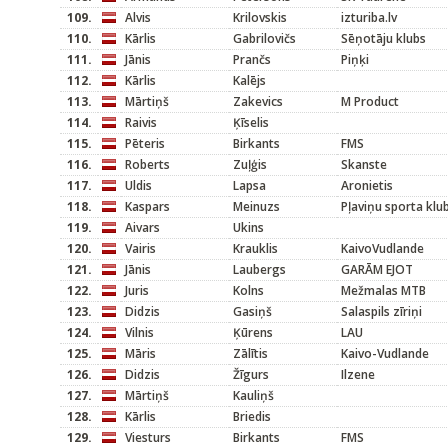
109.
Alvis
Krilovskis
izturiba.lv
110.
Kārlis
Gabrilovičs
Sēņotāju klubs
111.
Jānis
Prančs
Piņķi
112.
Kārlis
Kalējs
113.
Mārtiņš
Zakevics
M Product
114.
Raivis
Ķīselis
115.
Pēteris
Birkants
FMS
116.
Roberts
Zuļģis
Skanste
117.
Uldis
Lapsa
Aronietis
118.
Kaspars
Meinuzs
Pļaviņu sporta kl
119.
Aivars
Ukins
120.
Vairis
Krauklis
KaivoVudlande
121.
Jānis
Laubergs
GARĀM EJOT
122.
Juris
Kolns
Mežmalas MTB
123.
Didzis
Gasiņš
Salaspils zīriņi
124.
Vilnis
Ķūrens
LAU
125.
Māris
Zālītis
Kaivo-Vudlande
126.
Didzis
Žīgurs
Ilzene
127.
Mārtiņš
Kauliņš
128.
Kārlis
Briedis
129.
Viesturs
Birkants
FMS