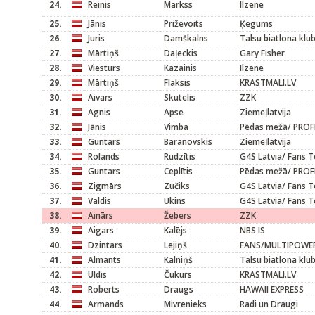
24.
Reinis
Markss
Ilzene
25.
Jānis
Priževoits
Ķegums
26.
Juris
Damškalns
Talsu biatlona klu
27.
Mārtiņš
Daļeckis
Gary Fisher
28.
Viesturs
Kazainis
Ilzene
29.
Mārtiņš
Flaksis
KRASTMALI.LV
30.
Aivars
Skutelis
ZZK
31.
Agnis
Apse
Ziemeļlatvija
32.
Jānis
Vimba
Pēdas mežā/ PROF
33.
Guntars
Baranovskis
Ziemeļlatvija
34.
Rolands
Rudzītis
G4S Latvia/ Fans 
35.
Guntars
Ceplītis
Pēdas mežā/ PROF
36.
Zigmārs
Zučiks
G4S Latvia/ Fans 
37.
Valdis
Ukins
G4S Latvia/ Fans 
38.
Ainārs
Žebers
ZZK
39.
Aigars
Kalējs
NBS IS
40.
Dzintars
Lejiņš
FANS/MULTIPOWE
41.
Almants
Kalniņš
Talsu biatlona klu
42.
Uldis
Čukurs
KRASTMALI.LV
43.
Roberts
Draugs
HAWAII EXPRESS
44.
Armands
Mivrenieks
Radi un Draugi