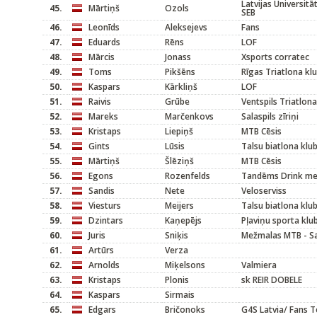
Latvijas Universitā
45.
Mārtiņš
Ozols
SEB
46.
Leonīds
Aleksejevs
Fans
47.
Eduards
Rēns
LOF
48.
Mārcis
Jonass
Xsports corratec
49.
Toms
Pikšēns
Rīgas Triatlona kl
50.
Kaspars
Kārkliņš
LOF
51.
Raivis
Grūbe
Ventspils Triatlona
52.
Mareks
Marčenkovs
Salaspils zīriņi
53.
Kristaps
Liepiņš
MTB Cēsis
54.
Gints
Lūsis
Talsu biatlona klu
55.
Mārtiņš
Šlēziņš
MTB Cēsis
56.
Egons
Rozenfelds
Tandēms Drink m
57.
Sandis
Nete
Veloserviss
58.
Viesturs
Meijers
Talsu biatlona klu
59.
Dzintars
Kaņepējs
Pļaviņu sporta kl
60.
Juris
Sniķis
Mežmalas MTB - Sa
61.
Artūrs
Verza
62.
Arnolds
Miķelsons
Valmiera
63.
Kristaps
Plonis
sk REIR DOBELE
64.
Kaspars
Sirmais
65.
Edgars
Bričonoks
G4S Latvia/ Fans 