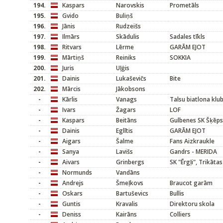
194.
Kaspars
Narovskis
Prometāls
195.
Gvido
Buliņš
196.
Jānis
Rudzeišs
197.
Ilmārs
Skādulis
Sadales tīkls
198.
Ritvars
Lērme
GARĀM EJOT
199.
Mārtiņš
Reiniks
SOKKIA
200.
Juris
Uļģis
201.
Dainis
Lukaševičs
Bite
202.
Mārcis
Jākobsons
-
Kārlis
Vanags
Talsu biatlona klu
-
Ivars
Žagars
LOF
-
Kaspars
Beitāns
Gulbenes SK Šķēps
-
Dainis
Eglītis
GARĀM EJOT
-
Aigars
Šalme
Fans Aizkraukle
-
Sanya
Lavišs
Gandrs - MERIDA
-
Aivars
Grinbergs
SK "Ērgļi", Trikāta
-
Normunds
Vandāns
-
Andrejs
Šmeļkovs
Braucot garām
-
Oskars
Bartuševics
Bullis
-
Guntis
Kravalis
Direktoru skola
-
Deniss
Kairāns
Colliers