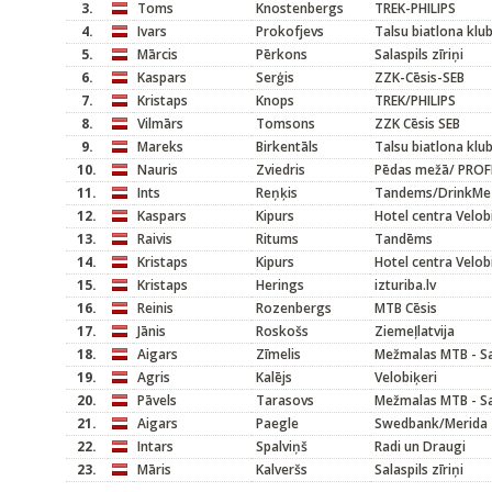
3.
Toms
Knostenbergs
TREK-PHILIPS
4.
Ivars
Prokofjevs
Talsu biatlona klu
5.
Mārcis
Pērkons
Salaspils zīriņi
6.
Kaspars
Serģis
ZZK-Cēsis-SEB
7.
Kristaps
Knops
TREK/PHILIPS
8.
Vilmārs
Tomsons
ZZK Cēsis SEB
9.
Mareks
Birkentāls
Talsu biatlona klu
10.
Nauris
Zviedris
Pēdas mežā/ PROF
11.
Ints
Reņķis
Tandems/DrinkMe
12.
Kaspars
Kipurs
Hotel centra Velob
13.
Raivis
Ritums
Tandēms
14.
Kristaps
Kipurs
Hotel centra Velob
15.
Kristaps
Herings
izturiba.lv
16.
Reinis
Rozenbergs
MTB Cēsis
17.
Jānis
Roskošs
Ziemeļlatvija
18.
Aigars
Zīmelis
Mežmalas MTB - Sa
19.
Agris
Kalējs
Velobiķeri
20.
Pāvels
Tarasovs
Mežmalas MTB - Sa
21.
Aigars
Paegle
Swedbank/Merida
22.
Intars
Spalviņš
Radi un Draugi
23.
Māris
Kalveršs
Salaspils zīriņi