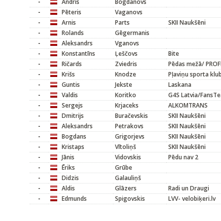
-
Andris
Bogdanovs
-
Pēteris
Vaganovs
-
Arnis
Parts
SKII Naukšēni
-
Rolands
Gēgermanis
-
Aleksandrs
Vganovs
-
Konstantīns
Ļeščovs
Bite
-
Ričards
Zviedris
Pēdas mežā/ PROF
-
Krišs
Knodze
Pļaviņu sporta kl
-
Guntis
Jekste
Laskana
-
Valdis
Koritko
G4S Latvia/FansT
-
Sergejs
Krjaceks
ALKOMTRANS
-
Dmitrijs
Buračevskis
SKII Naukšēni
-
Aleksandrs
Petrakovs
SKII Naukšēni
-
Bogdans
Grigorjevs
SKII Naukšēni
-
Kristaps
Vītoliņš
SKII Naukšēni
-
Jānis
Vidovskis
Pēdu nav 2
-
Ēriks
Grūbe
-
Didzis
Galauliņš
-
Aldis
Glāzers
Radi un Draugi
-
Edmunds
Spigovskis
LVV- velobiķeri.lv