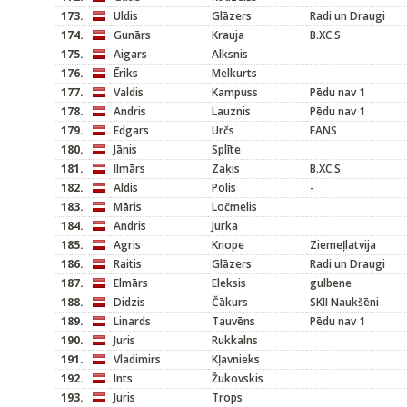
173.
Uldis
Glāzers
Radi un Draugi
174.
Gunārs
Krauja
B.XC.S
175.
Aigars
Alksnis
176.
Ēriks
Melkurts
177.
Valdis
Kampuss
Pēdu nav 1
178.
Andris
Lauznis
Pēdu nav 1
179.
Edgars
Určs
FANS
180.
Jānis
Splīte
181.
Ilmārs
Zaķis
B.XC.S
182.
Aldis
Polis
-
183.
Māris
Ločmelis
184.
Andris
Jurka
185.
Agris
Knope
Ziemeļlatvija
186.
Raitis
Glāzers
Radi un Draugi
187.
Elmārs
Eleksis
gulbene
188.
Didzis
Čākurs
SKII Naukšēni
189.
Linards
Tauvēns
Pēdu nav 1
190.
Juris
Rukkalns
191.
Vladimirs
Kļavnieks
192.
Ints
Žukovskis
193.
Juris
Trops