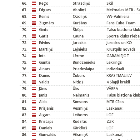
66.
Rego
Strazdiņš
Skil
67.
Edgars
Āboliņš
Mežmalas MTB - Sa
68.
Reinis
Ozoliņš
VW-Valmiera
69.
Zigmārs
Kuršāns
Fans Cube Team
70.
Gints
Šķēps
Talsu biatlona klu
71.
Gatis
Caune
Sporta klubs Pieba
72.
Edvīns
Jureckis
Jureckis un KO
73.
Mārtiņš
Lejnieks
Krustpils novads
74.
Ints
Lērme
GARĀM EJOT
75.
Guntis
Bundzenieks
Lekrings
76.
Ainars
Priedeslaipa
individuali
77.
Dainis
Žuburs
KRASTMALI.LV
78.
Valdis
Nītiņš
4 Slapji krekli
79.
Jānis
Ūlis
VĀRPA
80.
Jānis
Neimanis
Talsu biatlona klu
81.
Aldis
Simsons
MTB Cēsis
82.
Krišjānis
Vēsmiņš
Laskana(:
83.
Aigars
Leiboms
LOF
84.
Kristaps
Rudzītis
ZZK
85.
Daniels
Kārkliņš
LOF
86.
Gunvaldis
Vēsmiņš
Laskana(: