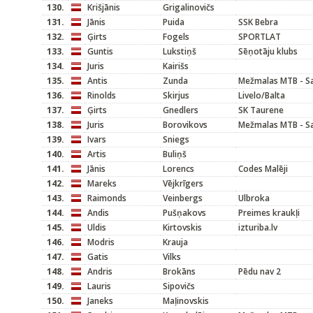
130.
Krišjānis
Grigalinovičs
131.
Jānis
Puida
SSK Bebra
132.
Ģirts
Fogels
SPORTLAT
133.
Guntis
Lukstiņš
Sēņotāju klubs
134.
Juris
Kairišs
135.
Antis
Zunda
Mežmalas MTB - Sa
136.
Rinolds
Skirjus
Livelo/Balta
137.
Ģirts
Gnedlers
SK Taurene
138.
Juris
Borovikovs
Mežmalas MTB - Sa
139.
Ivars
Sniegs
140.
Artis
Buliņš
141.
Jānis
Lorencs
Codes Malēji
142.
Mareks
Vējkrīgers
143.
Raimonds
Veinbergs
Ulbroka
144.
Andis
Pušņakovs
Preimes kraukļi
145.
Uldis
Kirtovskis
izturiba.lv
146.
Modris
Krauja
147.
Gatis
Vilks
148.
Andris
Brokāns
Pēdu nav 2
149.
Lauris
Sipovičs
150.
Janeks
Maļinovskis