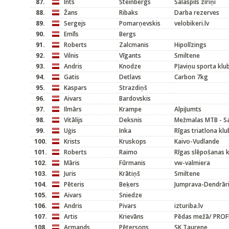
87.
Ints
Šteinbergs
Salaspils zīriņi
88.
Žans
Ribaks
Darba rezerves
89.
Sergejs
Pomarņevskis
velobikeri.lv
90.
Emīls
Bergs
91.
Roberts
Zalcmanis
Hipolīzings
92.
Vilnis
Vīgants
Smiltene
93.
Andris
Knodze
Pļaviņu sporta kl
94.
Gatis
Detlavs
Carbon 7kg
95.
Kaspars
Strazdiņš
96.
Aivars
Bardovskis
97.
Ilmārs
Krampe
AlpiJumts
98.
Vitālijs
Deksnis
Mežmalas MTB - Sa
99.
Uģis
Inka
Rīgas triatlona klu
100.
Krists
Kruskops
Kaivo-Vudlande
101.
Roberts
Raimo
Rīgas slēpošanas 
102.
Māris
Fūrmanis
vw-valmiera
103.
Juris
Krātiņš
Smiltene
104.
Pēteris
Beķers
Jumprava-Dendrāri
105.
Aivars
Sniedze
106.
Andris
Pivars
izturiba.lv
107.
Artis
Krievāns
Pēdas mežā/ PROF
108.
Armands
Pētersons
SK Taurene