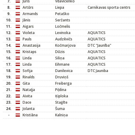
7.
Juris
Vdavičenko
8.
Artūrs
Liepa
Carnikavas sporta centrs
9.
Armands
Petaško
10.
Jānis
Seržants
11.
Aigars
Ločmelis
12.
Violeta
Levinoka
AQUATICS
13.
Pauls
Audzēvičs
AQUATICS
14.
Anastasija
Kočmarjova
DTC "Jaunība"
15.
Kristaps
Dūzis
AQUATICS
16.
Linda
Siliņa
AQUATICS
17.
Linda
Eihmane
AQUATICS
18.
Sofija
Danilevica
DTC Jauniba
19.
Rinalds
Druviņš
20.
Gita
Freiberga
21.
Nataļja
Piļdina
22.
Aivita
Ķiploka
23.
Dace
Staģīte
24.
Jolanta
Šuma
-
Kristiāna
Kalniņa