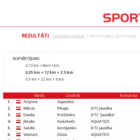
REZULTĀTI
Detalizēti rezultāti
|
PDF formātā
|
XLS formātā
KOPVĒRTĒJUMS
0,10 km +4km+1km
0,25 km + 12 km + 2.5 km
0.5 km + 22 km + 6 km
Vārds
Uzvārds
Komanda
1.
Artjoms
Gajevskis
2.
Mārcis
Pīnups
DTC Jaunība
3.
Danila
Proščinko
DTC "Jaunība"
4.
Jēkabs
Audzēvičs
AQUATICS
5.
Sandis
Kornijenko
DTC Jaunība
6.
Viesturs
Dūzis
AQUATICS