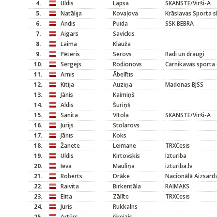
4.
Uldis
Lapsa
SKANSTE/Virši-A
5.
Natālija
Kovaļova
Krāslavas Sporta s
6.
Andis
Puida
SSK BEBRA
7.
Aigars
Savickis
8.
Laima
Klauža
9.
Pēteris
Serovs
Radi un draugi
10.
Sergejs
Rodionovs
Carnikavas sporta 
11.
Arnis
Ābelītis
12.
Kitija
Auziņa
Madonas BJSS
13.
Jānis
Kaimiņš
14.
Aldis
Šuriņš
15.
Sanita
Vītola
SKANSTE/Virši-A
16.
Jurijs
Stolarovs
17.
Jānis
Koks
18.
Žanete
Leimane
TRXCesis
19.
Uldis
Kirtovskis
Izturiba
20.
Ieva
Mauliņa
izturiba.lv
21.
Roberts
Drāke
Nacionālā Aizsard
22.
Raivita
Birkentāla
RAIMAKS
23.
Elita
Zālīte
TRXCesis
24.
Juris
Rukkalns
25.
Artūrs
Greizis
-