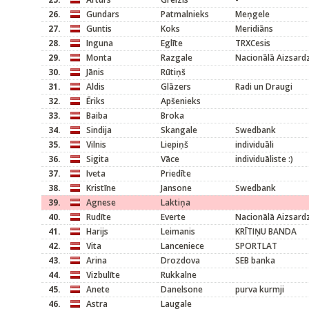
26.
Gundars
Patmalnieks
Meņgele
27.
Guntis
Koks
Meridiāns
28.
Inguna
Eglīte
TRXCesis
29.
Monta
Razgale
Nacionālā Aizsard
30.
Jānis
Rūtiņš
31.
Aldis
Glāzers
Radi un Draugi
32.
Ēriks
Apšenieks
33.
Baiba
Broka
34.
Sindija
Skangale
Swedbank
35.
Vilnis
Liepiņš
individuāli
36.
Sigita
Vāce
individuāliste :)
37.
Iveta
Priedīte
38.
Kristīne
Jansone
Swedbank
39.
Agnese
Laktiņa
40.
Rudīte
Everte
Nacionālā Aizsard
41.
Harijs
Leimanis
KRĪTIŅU BANDA
42.
Vita
Lanceniece
SPORTLAT
43.
Arina
Drozdova
SEB banka
44.
Vizbulīte
Rukkalne
45.
Anete
Danelsone
purva kurmji
46.
Astra
Laugale