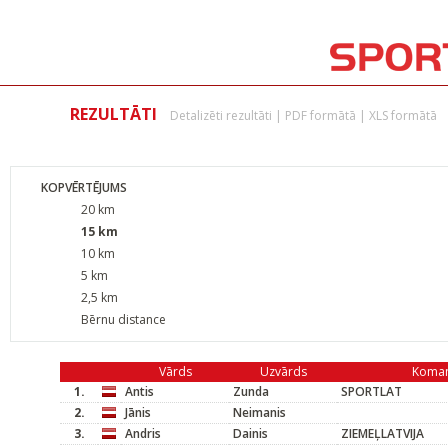
REZULTĀTI
Detalizēti rezultāti
|
PDF formātā
|
XLS formātā
KOPVĒRTĒJUMS
20 km
15 km
10 km
5 km
2,5 km
Bērnu distance
Vārds
Uzvārds
Koma
1.
Antis
Zunda
SPORTLAT
2.
Jānis
Neimanis
3.
Andris
Dainis
ZIEMEĻLATVIJA