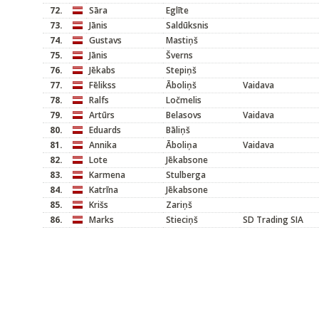
72.
Sāra
Eglīte
73.
Jānis
Saldūksnis
74.
Gustavs
Mastiņš
75.
Jānis
Šverns
76.
Jēkabs
Stepiņš
77.
Fēlikss
Āboliņš
Vaidava
78.
Ralfs
Ločmelis
79.
Artūrs
Belasovs
Vaidava
80.
Eduards
Bāliņš
81.
Annika
Āboliņa
Vaidava
82.
Lote
Jēkabsone
83.
Karmena
Stulberga
84.
Katrīna
Jēkabsone
85.
Krišs
Zariņš
86.
Marks
Stieciņš
SD Trading SIA