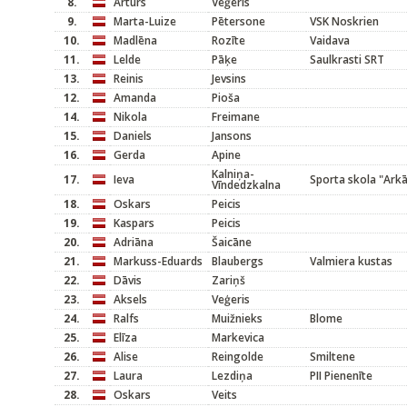
8.
Artūrs
Veģeris
9.
Marta-Luize
Pētersone
VSK Noskrien
10.
Madlēna
Rozīte
Vaidava
11.
Lelde
Pāķe
Saulkrasti SRT
13.
Reinis
Jevsins
12.
Amanda
Pioša
14.
Nikola
Freimane
15.
Daniels
Jansons
16.
Gerda
Apine
Kalniņa-
17.
Ieva
Sporta skola "Arkā
Vīndedzkalna
18.
Oskars
Peicis
19.
Kaspars
Peicis
20.
Adriāna
Šaicāne
21.
Markuss-Eduards
Blaubergs
Valmiera kustas
22.
Dāvis
Zariņš
23.
Aksels
Veģeris
24.
Ralfs
Muižnieks
Blome
25.
Elīza
Markevica
26.
Alise
Reingolde
Smiltene
27.
Laura
Lezdiņa
PII Pienenīte
28.
Oskars
Veits