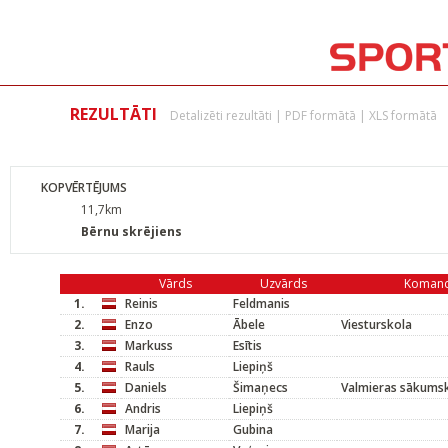
REZULTĀTI
Detalizēti rezultāti
|
PDF formātā
|
XLS formātā
KOPVĒRTĒJUMS
11,7km
Bērnu skrējiens
Vārds
Uzvārds
Koman
1.
Reinis
Feldmanis
2.
Enzo
Ābele
Viesturskola
3.
Markuss
Esītis
4.
Rauls
Liepiņš
5.
Daniels
Šimaņecs
Valmieras sākums
6.
Andris
Liepiņš
7.
Marija
Gubina