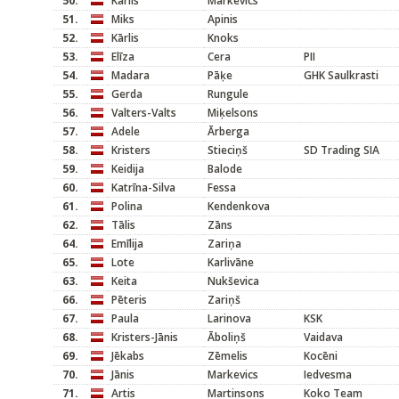
50.
Kārlis
Markevics
51.
Miks
Apinis
52.
Kārlis
Knoks
53.
Elīza
Cera
PII
54.
Madara
Pāķe
GHK Saulkrasti
55.
Gerda
Rungule
56.
Valters-Valts
Miķelsons
57.
Adele
Ārberga
58.
Kristers
Stieciņš
SD Trading SIA
59.
Keidija
Balode
60.
Katrīna-Silva
Fessa
61.
Polina
Kendenkova
62.
Tālis
Zāns
64.
Emīlija
Zariņa
65.
Lote
Karlivāne
63.
Keita
Nukševica
66.
Pēteris
Zariņš
67.
Paula
Larinova
KSK
68.
Kristers-Jānis
Āboliņš
Vaidava
69.
Jēkabs
Zēmelis
Kocēni
70.
Jānis
Markevics
Iedvesma
71.
Artis
Martinsons
Koko Team