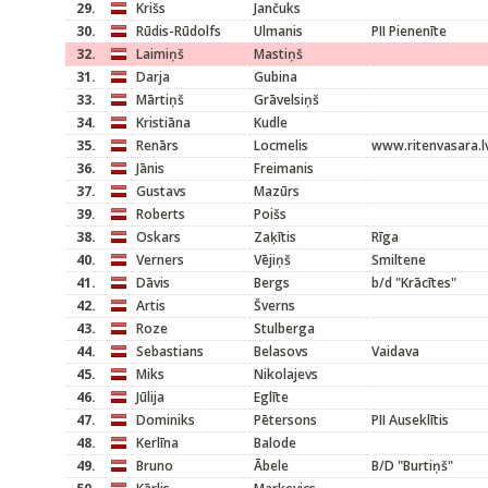
29.
Krišs
Jančuks
30.
Rūdis-Rūdolfs
Ulmanis
PII Pienenīte
32.
Laimiņš
Mastiņš
31.
Darja
Gubina
33.
Mārtiņš
Grāvelsiņš
34.
Kristiāna
Kudle
35.
Renārs
Locmelis
www.ritenvasara.l
36.
Jānis
Freimanis
37.
Gustavs
Mazūrs
39.
Roberts
Poišs
38.
Oskars
Zaķītis
Rīga
40.
Verners
Vējiņš
Smiltene
41.
Dāvis
Bergs
b/d "Krācītes"
42.
Artis
Šverns
43.
Roze
Stulberga
44.
Sebastians
Belasovs
Vaidava
45.
Miks
Nikolajevs
46.
Jūlija
Eglīte
47.
Dominiks
Pētersons
PII Auseklītis
48.
Kerlīna
Balode
49.
Bruno
Ābele
B/D "Burtiņš"