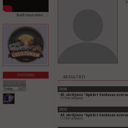
V
Skatīt visus video
STATISTIKA
REZULTĀTI
2026
45. skrējiens "Apkārt Vaidavas ezer
11,7km skrējiens
2025
44. skrējiens "Apkārt Vaidavas ezer
11,7km skrējiens