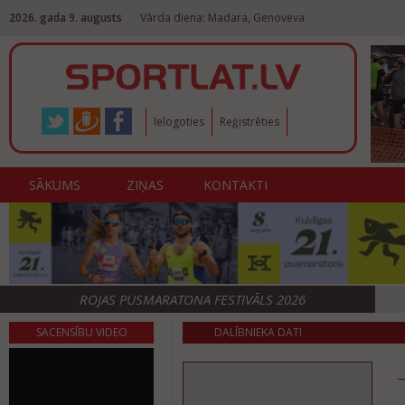
2026. gada 9. augusts
Vārda diena: Madara, Genoveva
Ielogoties
Reģistrēties
SĀKUMS
ZIŅAS
KONTAKTI
ROJAS PUSMARATONA FESTIVĀLS 2026
SACENSĪBU VIDEO
DALĪBNIEKA DATI