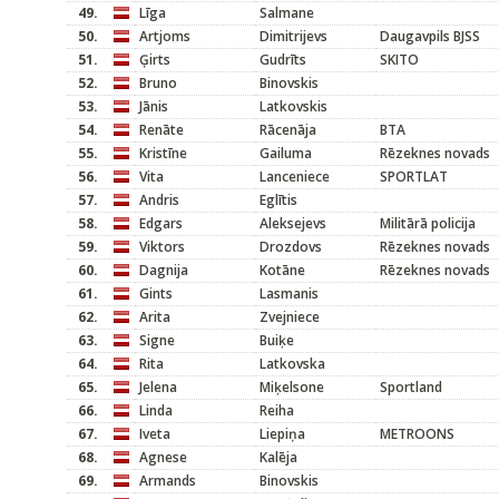
49.
Līga
Salmane
50.
Artjoms
Dimitrijevs
Daugavpils BJSS
51.
Ģirts
Gudrīts
SKITO
52.
Bruno
Binovskis
53.
Jānis
Latkovskis
54.
Renāte
Rācenāja
BTA
55.
Kristīne
Gailuma
Rēzeknes novads
56.
Vita
Lanceniece
SPORTLAT
57.
Andris
Eglītis
58.
Edgars
Aleksejevs
Militārā policija
59.
Viktors
Drozdovs
Rēzeknes novads
60.
Dagnija
Kotāne
Rēzeknes novads
61.
Gints
Lasmanis
62.
Arita
Zvejniece
63.
Signe
Buiķe
64.
Rita
Latkovska
65.
Jelena
Miķelsone
Sportland
66.
Linda
Reiha
67.
Iveta
Liepiņa
METROONS
68.
Agnese
Kalēja
69.
Armands
Binovskis