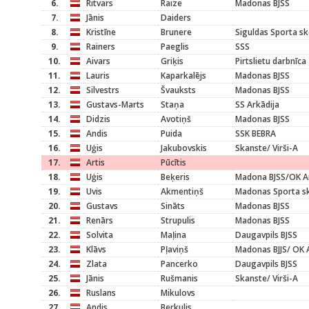
6.
Ritvars
Raize
Madonas BJSS
7.
Jānis
Daiders
8.
Kristīne
Brunere
Siguldas Sporta sk
9.
Rainers
Paeglis
SSS
10.
Aivars
Griķis
Pirtslietu darbnīca
11.
Lauris
Kaparkalējs
Madonas BJSS
12.
Silvestrs
Švauksts
Madonas BJSS
13.
Gustavs-Marts
Staņa
SS Arkādija
14.
Didzis
Avotiņš
Madonas BJSS
15.
Andis
Puida
SSK BEBRA
16.
Uģis
Jakubovskis
Skanste/ Virši-A
17.
Artis
Pūcītis
18.
Uģis
Beķeris
Madona BJSS/OK A
19.
Uvis
Akmentiņš
Madonas Sporta s
20.
Gustavs
Sināts
Madonas BJSS
21.
Renārs
Strupulis
Madonas BJSS
22.
Solvita
Maļina
Daugavpils BJSS
23.
Klāvs
Pļaviņš
Madonas BJJS/ OK 
24.
Zlata
Pancerko
Daugavpils BJSS
25.
Jānis
Rušmanis
Skanste/ Virši-A
26.
Ruslans
Mikulovs
27.
Andis
Berkulis