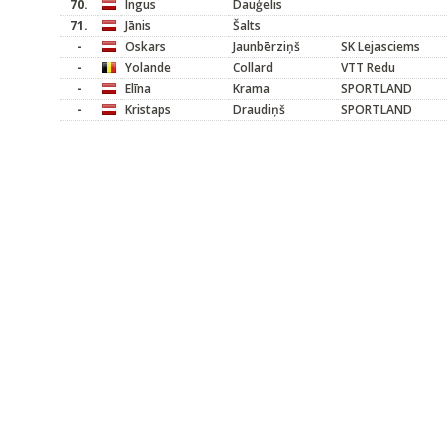
70.
Ingus
Dauģelis
71.
Jānis
Šalts
-
Oskars
Jaunbērziņš
SK Lejasciems
-
Yolande
Collard
VTT Redu
-
Elīna
Krama
SPORTLAND
-
Kristaps
Draudiņš
SPORTLAND