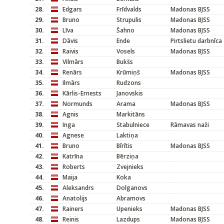
28.
Edgars
Frīdvalds
Madonas BJSS
29.
Bruno
Strupulis
Madonas BJSS
30.
Līva
Šahno
Madonas BJSS
31.
Dāvis
Ende
Pirtslietu darbnīca
32.
Raivis
Vosels
Madonas BJSS
33.
Vilmārs
Bukšs
34.
Renārs
Krūmiņš
Madonas BJSS
35.
Ilmārs
Rudzons
36.
Kārlis-Ernests
Janovskis
37.
Normunds
Arama
Madonas BJSS
38.
Agnis
Markitāns
39.
Inga
Stabulniece
Rāmavas naži
40.
Agnese
Laktiņa
41.
Bruno
Bīrītis
Madonas BJSS
42.
Katrīna
Bērziņa
43.
Roberts
Zvejnieks
44.
Maija
Koka
45.
Aleksandrs
Dolganovs
46.
Anatolijs
Abramovs
47.
Rainers
Upenieks
Madonas BJSS
48.
Reinis
Lazdups
Madonas BJSS