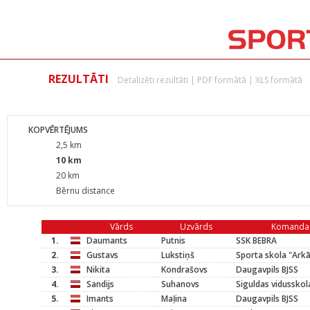
REZULTĀTI
Detalizēti rezultāti
|
PDF formātā
|
XLS formātā
KOPVĒRTĒJUMS
2,5 km
10 km
20 km
Bērnu distance
Vārds
Uzvārds
Komanda
1.
Daumants
Putnis
SSK BEBRA
2.
Gustavs
Lukstiņš
Sporta skola "Arkā
3.
Nikita
Kondrašovs
Daugavpils BJSS
4.
Sandijs
Suhanovs
Siguldas vidusskol
5.
Imants
Maļina
Daugavpils BJSS