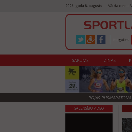
2026. gada 8. augusts
Vārda diena: V
Ielogoties
SĀKUMS
ZIŅAS
K
ROJAS PUSMARATONA F
SACENSĪBU VIDEO