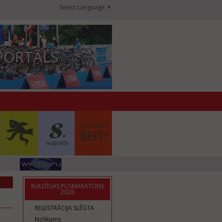
Select Language
▼
PORTĀLS
KULDĪGAS PUSMARATONS
2026
REĢISTRĀCIJA SLĒGTA
Nolikums