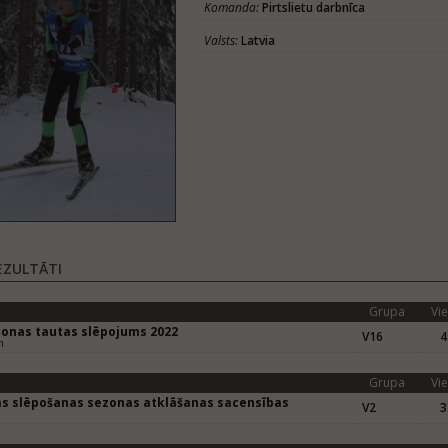
Komanda:
Pirtslietu darbnīca
Valsts:
Latvia
EZULTĀTI
Grupa
Vie
onas tautas slēpojums 2022
V16
4
m
Grupa
Vie
as slēpošanas sezonas atklāšanas sacensības
V2
3