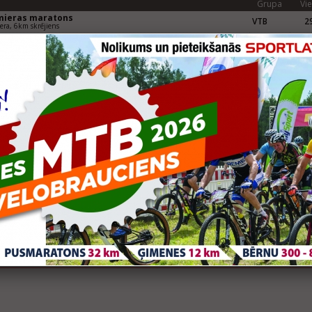
Grupa
Vie
mieras maratons
VTB
29
era, 6km skrējiens
Grupa
Vie
tas slēpojums Madona 2017
V15
16
m
as kauss distanču slēpošanā
VB
3
0m
Grupa
Vie
tas slēpojums "Alūksne"
VB4
3
 slēpojums
tas slēpojums "Alūksne"
V12
4
tas slēpojums "Madona"
V12
7
km
Grupa
Vie
eknes pusmaratons
VTC
52
nes Tautas skrējiens 4 - 6 km
tas slēpojums "Alūksne"
V12
9
(Iesācēju klase)