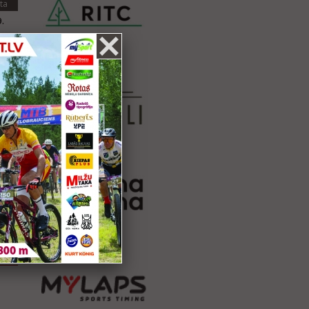
ta
.
ta
.
.
ta
.
.
.
ta
.
.