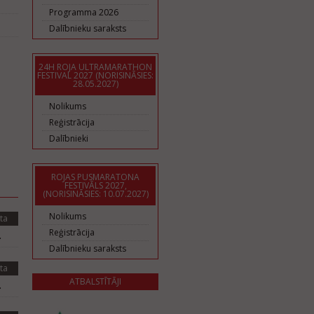
Programma 2026
Dalībnieku saraksts
24H ROJA ULTRAMARATHON
FESTIVAL 2027 (NORISINĀSIES:
28.05.2027)
Nolikums
Reģistrācija
Dalībnieki
ROJAS PUSMARATONA
FESTIVĀLS 2027,
(NORISINĀSIES: 10.07.2027)
Nolikums
ta
Reģistrācija
.
Dalībnieku saraksts
ta
ATBALSTĪTĀJI
.