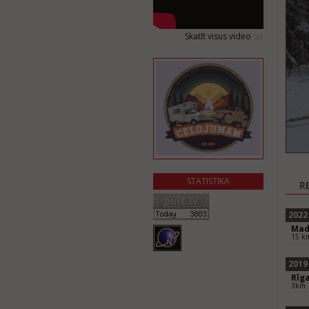
Skatīt visus video
STATISTIKA
R
2022
Mad
15 k
2019
Rīg
3km