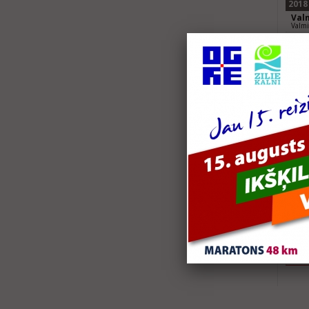
2018
Val
Valmi
2017
Tau
10 k
Rīg
100
2016
Tau
Bērnu
Tau
5 km
Tau
2,5 
2015
Rēz
Rēzek
Tau
3 km 